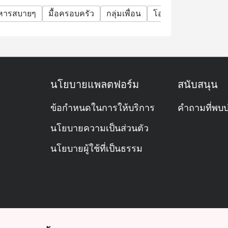
าหารสบายๆ
มื้อครอบครัว
กลุ่มเพื่อน
โอกาสพิเศษ
ฉลอง
ึ่ง
นโยบายแพลตฟอร์ม
สนับสนุน
โมง
ข้อกำหนดในการให้บริการ
คำถามที่พบบ
นโยบายความเป็นส่วนตัว
นโยบายผู้ใช้ที่เป็นธรรม
ะนำให้จองโต๊ะล่วงหน้า จะได้ไม่ต้องรอ😄
โปร “มา 2 จ่าย 1”
ะมาณ 1,800 บาทสุทธิ / คน