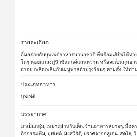
รายละเอียด
อิ่มอร่อยกับบุฟเฟต์อาหารนานาชาติ ที่พร้อมเสิร์ฟให้ท่านได
โตๆ หอยแมลงภู่นิวซีแลนด์แสนหวาน หรือจะเป็นมุมอาห
อร่อย เพลิดเพลินกับเมนูพาสต้าปรุงร้อนๆ ตามสั่ง ให้ท่
น้า มีทั้งมาร์เบิ้ลเค้ก พานาค๊อตต้า ไอศกรีมโฮมเมด น้
บรรยากาศของร้านอาหารเป็นแบบสบายๆ อยู่ใจกลางเมื
ประเภทอาหาร
บุฟเฟต์
曼谷龙马酒店中庭自助餐厅独创的国际菜式,全新专业
等... 尤其是不能错过美味迷人的饭后甜品，例如大
国时令水果，林林总总，应有尽有    

บรรยากาศ
มาเป็นกลุ่ม, เหมาะสำหรับเด็ก, ร้านอาหารสบายๆ, มื้อครอ
七，八月份是泰国产蟹的时令季节，蟹肥酒香，每天晚上和週日bru
กิจกรรมทีม, บุฟเฟต์, มังสวิรัติ, ปราศจากกลูเตน, สดใส, วิว
亲自主理所有驰名泰国泥蟹，篮花蟹，生蚝和进口青