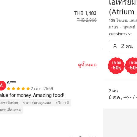
เอเทรี่ย
(Atrium
THB 1,483
THB 2,966
138 โรงแรมแลนด์ม
นานา
บุฟเฟต์
เวลาทำการ
18:00
18:3
ดูทั้งหมด
-50
-50
%
A***
v*******
A
V
2 เม.ย. 2569
2 คน
alue for money. Amazing food!
1963 bhat for
6 ส.ค.
,
--:--
/
is great
รสชาติอร่อย
ราคาสมเหตุสมผล
บริการดี
สถานที่สะอาด
รสชาติอร่อย