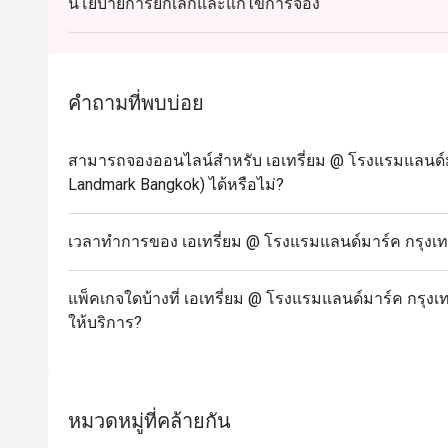
นโยบายการยกเลิกและแก้ไขการจอง
- เมนูและราคาอาจมีการเปลี่ยนแปลงโดยไม่ต้องแจ้ง
- ราคาที่แสดงยังไม่รวมภาษีมูลค่าเพิ่มและค่าบริการ
- ส่วนลดจะนำไปหักเฉพาะค่าอาหารและภาษีมูลค่าเพิ
- สำหรับวันที่เทศกาล จำเป็นต้องชำระเงินมัดจำเพื่อ
คำถามที่พบบ่อย
อาหารทะเลประจำวัน:
- มื้อกลางวัน (จันทร์ - ศุกร์): กุ้งขาว หอยแมลงภู
สามารถจองออนไลน์สำหรับ เอเทรี่ยม @ โรงแรมแลนด์ม
- มื้อสาย (เสาร์ - อาทิตย์) & มื้อค่ำ (ศุกร์ - อาทิตย์): กุ้งแม่น้ำเผา ปูทะเลนึ่ง ปูไข่นึ่งนมสด ปูไข่ดอง
Landmark Bangkok) ได้หรือไม่?
น้ำปลา กุ้งขาว กั้ง หอยนางรมสด หอยแมลงภู่นิวซี
- มื้อค่ำ (จันทร์ - พฤหัสบดี): กุ้งแม่น้ำเผา ปูทะเลนึ่ง กุ้งขาว กั้ง หอยนางรมสด หอยแมลงภู่นิวซีแลนด์
เวลาทำการของ เอเทรี่ยม @ โรงแรมแลนด์มาร์ค กรุงเท
และหอยหวาน
FAQ
แพ็คเกจใดบ้างที่ เอเทรี่ยม @ โรงแรมแลนด์มาร์ค กรุง
ถาม: ร้าน Atrium คือร้านแบบไหน?
ให้บริการ?
ตอบ:
ห้องอาหาร Atrium เป็นห้องอาหารบุฟเฟต์นานาชาติ
บรรยากาศหรูแต่ไม่เป็นทางการมาก เสิร์ฟอาหารหลากหล
หมวดหมู่ที่คล้ายกัน
หวานเยอะมาก!
จุดเด่นคือมี “ครัวเปิด” ที่เชฟจะปรุงสดให้ดูต่อหน้า