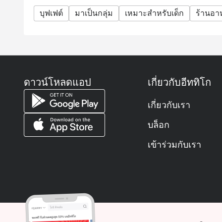
บุฟเฟต์
ถาม: ร้านเปิดกี่โมงบ้าง?
มาเป็นกลุ่ม
เหมาะสำหรับเด็ก
ร้านอ
ตอบ:
เปิดทั้งวันเลยครับ แบ่งเป็นช่วง ๆ แบบนี้
🍳 มื้อเช้า: 6 โมงเช้า – 10 โมงครึ่ง
🍱 มื้อกลางวัน: จันทร์ถึงศุกร์ 11 โมงครึ่ง – บ่ายสองคร
ดาวน์โหลดแอป
เกี่ยวกับอีททิโก
🍤 บรันช์วันหยุด: เสาร์–อาทิตย์ 11 โมง 45 – บ่าย 3 
🍽️ มื้อเย็น: ทุกวัน 6 โมงเย็น – 4 ทุ่ม
เกี่ยวกับเรา
ถาม: ต้องโทรจองก่อนไหม หรือไป Walk-in ได้เลย?
ตอบ:
บล็อก
ถ้ามาช่วงกลางวันวันธรรมดา Walk-in ได้เลย
เข้าร่วมกับเรา
แต่ถ้ามาช่วงมื้อเย็นหรือวันหยุด คนจะเยอะหน่อย แน
ถาม: ราคาบุฟเฟต์ประมาณเท่าไหร่?
ตอบ:
ตอนนี้มีโปรดี ๆ เยอะเลยครับ!
มื้อกลางวันวันธรรมดา กับมื้อเย็นวันจันทร์–พฤหัส มี
มื้อเย็นวันศุกร์–เสาร์ หรือบรันช์วันอาทิตย์ ราคาปร