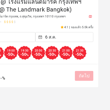
ม @ โรงแรมแลนด์มาร์ค กรุงเทพฯ
 @ The Landmark Bangkok)
าร์ค กรุงเทพ, ถ.สุขุมวิท, กรุงเทพฯ 10110 กรุงเทพฯ
4.1
|
จองแล้ว 5.0k ครั้ง
0
19:00
19:30
20:00
20:30
21:00
21:30
-50
-50
-50
-50
-50
-50
%
%
%
%
%
%
%
*c
อ*****า
อ
19 มี.ค. 2569
12 มี.ค. 2
ถัดไป
 2 people after the 50% dc food 
ประทับใจพนักงานน่ารัก ใ
--%
อาหารอร่อยคุ่มค่า มี
ตลอด เลยน่ารักมาก

เมนูมีให้เลือกเยอะ สด อ
สุดๆชีทเค้กนุ่มๆ ข้าวเหน
รสชาติอร่อย
ราคาสมเหตุสม
ซิมิอร่อย ซีโครงหมูนุ่
เหมาะกับการเดท