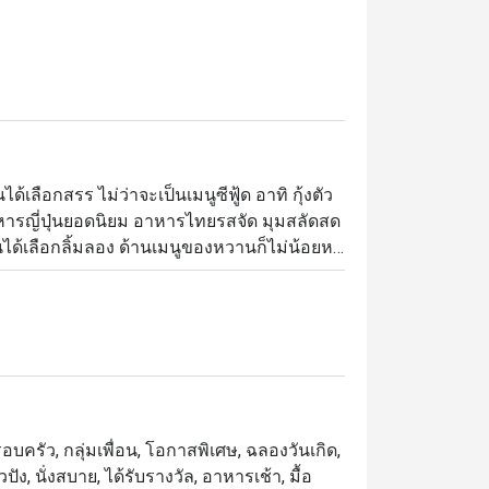
้เลือกสรร ไม่ว่าจะเป็นเมนูซีฟู้ด อาทิ กุ้งตัว
ารญี่ปุ่นยอดนิยม อาหารไทยรสจัด มุมสลัดสด
านได้เลือกลิ้มลอง ด้านเมนูของหวานก็ไม่น้อยห
ำพุช็อคโกแลต และผลไม้สดไว้รอต้อนรับ 
อง สะดวกในการเดินทาง

厨师团队现场给你现煮亚拉斯加大虾海贝类
理石纹蛋糕，意大利奶油布丁，喷泉巧克力和泰
บครัว, กลุ่มเพื่อน, โอกาสพิเศษ, ฉลองวันเกิด,
nch, 行政副总厨 Chef Francesco 
ปัง, นั่งสบาย, ได้รับรางวัล, อาหารเช้า, มื้อ
口贝等海鲜，无论冻食或各种风味热炒都能令