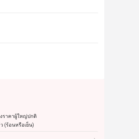
นาชาติสุดหรู ตั้งอยู่ที่ชั้นล็อบบี้ของ
านีรถไฟฟ้า BTS นานา ร้านเหมาะสำหรับ
าะกับทั้งมื้อครอบครัวและโอกาสพิเศษ 
มคุณภาพดี กั้งเนื้อหวาน ซาชิมิชิ้นหนา เป็ด
ium โดดเด่นด้วยบริการยอดเยี่ยม บรรยากาศ
าชาติหลากหลาย นักท่องเที่ยวต่างประทับใจ
ตรกับเด็ก พร้อมทำเลสะดวกใกล้สถานี BTS 
ที่สุดในการรับประทานอาหาร เพียงเลือกช่วง
ของราคาผู้ใหญ่ปกติ
ว (ร้อนหรือเย็น)