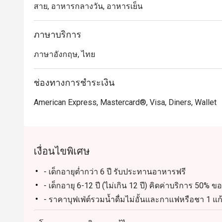
สาย, อาหารกลางวัน, อาหารเย็น
你一试难忘... 不要忘记亲们和龙马酒店的约会哦

Atrium @ The Landmark Bangkok ให้บริการบุฟเฟ่ต์อาหารนา
ภาษาบริการ
โรงแรม The Landmark Bangkok เดินทางสะดวกจาก สถ
ภาษาอังกฤษ, ไทย
ครอบครัวและเด็ก บรรยากาศกว้างขวางและนั่งสบาย เหม
ไฮไลต์เมนูยอดนิยม ได้แก่ กุ้งแม่น้ำย่างสดใหม่ หอยนางร
ปักกิ่งหนังกรอบ และเนื้อแกะย่างระดับพรีเมียม

ช่องทางการชำระเงิน
American Express, Mastercard®, Visa, Diners, Wallet
เป็นหนึ่งในร้านบุฟเฟ่ต์ที่คนรักอาหารไม่ควรพลาด Atr
หรูหรา และเมนูอาหารทะเล เนื้อคุณภาพ และอาหารนาน
ในความสดใหม่ ความหลากหลาย และบรรยากาศที่เป็นมิ
นานา

เงื่อนไขพิเศษ
การจองผ่านแอปหรือเว็บไซต์ Eatigo คือวิธีที่ชาญฉลาด
- เด็กอายุต่ำกว่า 6 ปี รับประทานอาหารฟรี
- เด็กอายุ 6-12 ปี (ไม่เกิน 12 ปี) คิดค่าบริการ 50% 
- ราคาบุฟเฟ่ต์รวมน้ำดื่มไม่อั้นและกาแฟหรือชา 1 แก้
- ส่วนลดไม่สามารถใช้ได้กับการสั่งเครื่องดื่มเพิ่มเติม