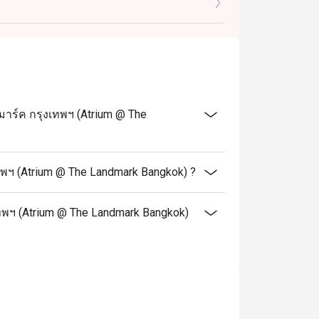
ให้ทราบล่วงหน้า
่ม ไม่รวมค่าบริการ
ยืนยันการจองดังกล่าว
่นิวซีแลนด์ หอยแมลงภู่ดำ และหอยหวาน
าร์ค กรุงเทพฯ (Atrium @ The
แลนด์ และหอยหวาน
พฯ (Atrium @ The Landmark Bangkok) ?
เทพฯ (Atrium @ The Landmark Bangkok)
ของโรงแรม The Landmark Bangkok ครับ
ายทั้งไทย ญี่ปุ่น ยุโรป ซีฟู้ด และของ
เลย สดใหม่และน่าทานสุด ๆ