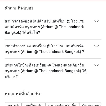
- ส่วนลดไม่สามารถใช้ได้กับการสั่งเครื่องดื่มเพิ่มเติม
อาหารทะเล เนื้อคุณภาพ และอาหารนานาชาติหลากหลาย 
- เมนูและราคาอาจมีการเปลี่ยนแปลงโดยไม่ต้องแจ้งให้
นักท่องเที่ยวต่างประทับใจในความสดใหม่ ความหลาก
คำถามที่พบบ่อย
ทราบล่วงหน้า
หลาย และบรรยากาศที่เป็นมิตรกับเด็ก พร้อมทำเลสะดวก
ใกล้สถานี BTS นานา

- ราคาที่แสดงยังไม่รวมภาษีมูลค่าเพิ่มและค่าบริการ
สามารถจองออนไลน์สำหรับ เอเทรี่ยม @ โรงแรม
- ส่วนลดจะนำไปหักเฉพาะค่าอาหารและภาษีมูลค่าเพิ่ม
แลนด์มาร์ค กรุงเทพฯ (Atrium @ The Landmark
การจองผ่านแอปหรือเว็บไซต์ Eatigo คือวิธีที่ชาญฉลาดที่สุด
ไม่รวมค่าบริการ
Bangkok) ได้หรือไม่?
ในการรับประทานอาหาร เพียงเลือกช่วงเวลาที่ต้องการ ก็
- สำหรับวันที่เทศกาล จำเป็นต้องชำระเงินมัดจำเพื่อยืนยัน
สามารถรับส่วนลดพิเศษตามช่วงเวลาได้สูงสุดถึง 50% จาก
การจองดังกล่าว
เวลาทำการของ เอเทรี่ยม @ โรงแรมแลนด์มาร์ค
อาหารทะเลประจำวัน:
กรุงเทพฯ (Atrium @ The Landmark Bangkok) ?
- มื้อกลางวัน (จันทร์ - ศุกร์): กุ้งขาว หอยแมลงภู่
นิวซีแลนด์ หอยแมลงภู่ดำ และหอยหวาน
แพ็คเกจใดบ้างที่ เอเทรี่ยม @ โรงแรมแลนด์มาร์ค
- มื้อสาย (เสาร์ - อาทิตย์) & มื้อค่ำ (ศุกร์ - อาทิตย์): กุ้ง
กรุงเทพฯ (Atrium @ The Landmark Bangkok) ให้
แม่น้ำเผา ปูทะเลนึ่ง ปูไข่นึ่งนมสด ปูไข่ดองน้ำปลา กุ้งขาว
บริการ?
กั้ง หอยนางรมสด หอยแมลงภู่นิวซีแลนด์ และหอยหวาน
- มื้อค่ำ (จันทร์ - พฤหัสบดี): กุ้งแม่น้ำเผา ปูทะเลนึ่ง กุ้ง
ขาว กั้ง หอยนางรมสด หอยแมลงภู่นิวซีแลนด์ และหอย
หมวดหมู่ที่คล้ายกัน
หวาน
FAQ
บุฟเฟต์
มาเป็นกลุ่ม
เหมาะสำหรับเด็ก
ร้านอาหารสบ