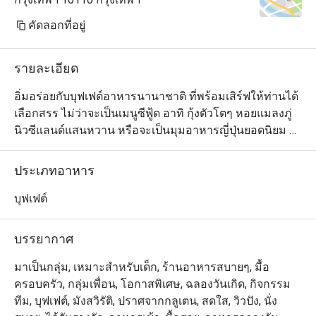
คัดลอกที่อยู่
รายละเอียด
อิ่มอร่อยกับบุฟเฟต์อาหารนานาชาติ ที่พร้อมเสิร์ฟให้ท่านได้
เลือกสรร ไม่ว่าจะเป็นเมนูซีฟู้ด อาทิ กุ้งตัวโตๆ หอยแมลงภู่
นิวซีแลนด์แสนหวาน หรือจะเป็นมุมอาหารญี่ปุ่นยอดนิยม 
อาหารไทยรสจัด มุมสลัดสดอร่อย เพลิดเพลินกับเมนูพาสต้า
ปรุงร้อนๆ ตามสั่ง ให้ท่านได้เลือกลิ้มลอง ด้านเมนูของหวาน
ประเภทอาหาร
ก็ไม่น้อยหน้า มีทั้งมาร์เบิ้ลเค้ก พานาค๊อตต้า ไอศกรีมโฮม
เมด น้ำพุช็อคโกแลต และผลไม้สดไว้รอต้อนรับ บรรยากาศ
บุฟเฟต์
ของร้านอาหารเป็นแบบสบายๆ อยู่ใจกลางเมือง สะดวกใน
การเดินทาง

บรรยากาศ
曼谷龙马酒店中庭自助餐厅独创的国际菜式,全新专业厨师
มาเป็นกลุ่ม, เหมาะสำหรับเด็ก, ร้านอาหารสบายๆ, มื้อ
团队现场给你现煮亚拉斯加大虾海贝类等... 尤其是不能错
ครอบครัว, กลุ่มเพื่อน, โอกาสพิเศษ, ฉลองวันเกิด, กิจกรรม
过美味迷人的饭后甜品，例如大理石纹蛋糕，意大利奶油
ทีม, บุฟเฟต์, มังสวิรัติ, ปราศจากกลูเตน, สดใส, วิวปัง, นั่ง