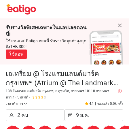
รับรางวัลพิเศษเฉพาะในแอปเลยตอน
นี้!
ใช้งานแอป Eatigo ตอนนี้ รับรางวัลมูลค่าสูงสุด
ถึงTHB 300!
ใช้แอพ
เอเทรี่ยม @ โรงแรมแลนด์มาร์ค
กรุงเทพฯ (Atrium @ The Landmark
Bangkok)
138 โรงแรมแลนด์มาร์ค กรุงเทพ, ถ.สุขุมวิท, กรุงเทพฯ 10110 กรุงเทพฯ
นานา
บุฟเฟต์
เวลาทำการ
4.1
|
จองแล้ว 5.0k ครั้ง