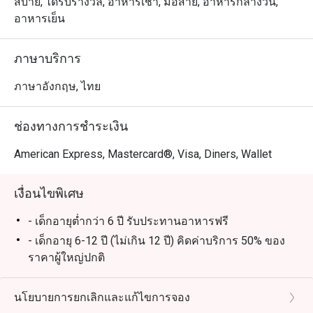
布丁，喷泉巧克力和泰国时令水果，林林总总，应有尽有    

สบาย, ได้รับรางวัล, อาหารเช้า, มื้อสาย, อาหารกลางวัน,
อาหารเย็น
七，八月份是泰国产蟹的时令季节，蟹肥酒香，每天晚上
和週日brunch, 行政副总厨 Chef Francesco 亲自主理所有
ภาษาบริการ
驰名泰国泥蟹，篮花蟹，生蚝和进口青口贝等海鲜，无论
冻食或各种风味热炒都能令你一试难忘... 不要忘记亲们和
ภาษาอังกฤษ, ไทย
龙马酒店的约会哦

ช่องทางการชำระเงิน
Atrium @ The Landmark Bangkok ให้บริการบุฟเฟ่ต์อาหาร
นานาชาติสุดหรู ตั้งอยู่ที่ชั้นล็อบบี้ของโรงแรม The 
American Express, Mastercard®, Visa, Diners, Wallet
Landmark Bangkok เดินทางสะดวกจาก สถานีรถไฟฟ้า BTS 
นานา ร้านเหมาะสำหรับครอบครัวและเด็ก บรรยากาศกว้าง
เงื่อนไขพิเศษ
ขวางและนั่งสบาย เหมาะกับทั้งมื้อครอบครัวและโอกาส
พิเศษ ไฮไลต์เมนูยอดนิยม ได้แก่ กุ้งแม่น้ำย่างสดใหม่ หอย
- เด็กอายุต่ำกว่า 6 ปี รับประทานอาหารฟรี
นางรมคุณภาพดี กั้งเนื้อหวาน ซาชิมิชิ้นหนา เป็ดปักกิ่งหนัง
- เด็กอายุ 6-12 ปี (ไม่เกิน 12 ปี) คิดค่าบริการ 50% ของ
กรอบ และเนื้อแกะย่างระดับพรีเมียม

ราคาผู้ใหญ่ปกติ
- ราคาบุฟเฟ่ต์รวมน้ำดื่มไม่อั้นและกาแฟหรือชา 1 แก้ว
เป็นหนึ่งในร้านบุฟเฟ่ต์ที่คนรักอาหารไม่ควรพลาด Atrium 
(ร้อนหรือเย็น)
นโยบายการยกเลิกและแก้ไขการจอง
โดดเด่นด้วยบริการยอดเยี่ยม บรรยากาศหรูหรา และเมนู