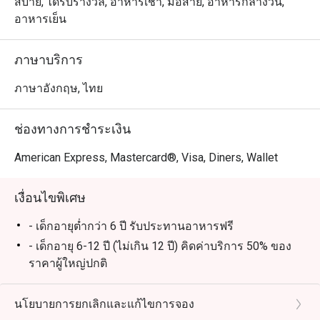
布丁，喷泉巧克力和泰国时令水果，林林总总，应有尽有    

สบาย, ได้รับรางวัล, อาหารเช้า, มื้อสาย, อาหารกลางวัน,
อาหารเย็น
七，八月份是泰国产蟹的时令季节，蟹肥酒香，每天晚上
和週日brunch, 行政副总厨 Chef Francesco 亲自主理所有
ภาษาบริการ
驰名泰国泥蟹，篮花蟹，生蚝和进口青口贝等海鲜，无论
冻食或各种风味热炒都能令你一试难忘... 不要忘记亲们和
ภาษาอังกฤษ, ไทย
龙马酒店的约会哦

ช่องทางการชำระเงิน
Atrium @ The Landmark Bangkok ให้บริการบุฟเฟ่ต์อาหาร
นานาชาติสุดหรู ตั้งอยู่ที่ชั้นล็อบบี้ของโรงแรม The 
American Express, Mastercard®, Visa, Diners, Wallet
Landmark Bangkok เดินทางสะดวกจาก สถานีรถไฟฟ้า BTS 
นานา ร้านเหมาะสำหรับครอบครัวและเด็ก บรรยากาศกว้าง
เงื่อนไขพิเศษ
ขวางและนั่งสบาย เหมาะกับทั้งมื้อครอบครัวและโอกาส
พิเศษ ไฮไลต์เมนูยอดนิยม ได้แก่ กุ้งแม่น้ำย่างสดใหม่ หอย
- เด็กอายุต่ำกว่า 6 ปี รับประทานอาหารฟรี
นางรมคุณภาพดี กั้งเนื้อหวาน ซาชิมิชิ้นหนา เป็ดปักกิ่งหนัง
- เด็กอายุ 6-12 ปี (ไม่เกิน 12 ปี) คิดค่าบริการ 50% ของ
กรอบ และเนื้อแกะย่างระดับพรีเมียม

ราคาผู้ใหญ่ปกติ
- ราคาบุฟเฟ่ต์รวมน้ำดื่มไม่อั้นและกาแฟหรือชา 1 แก้ว
เป็นหนึ่งในร้านบุฟเฟ่ต์ที่คนรักอาหารไม่ควรพลาด Atrium 
(ร้อนหรือเย็น)
นโยบายการยกเลิกและแก้ไขการจอง
โดดเด่นด้วยบริการยอดเยี่ยม บรรยากาศหรูหรา และเมนู