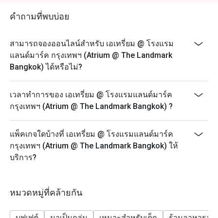
- ส่วนลดไม่สามารถใช้ได้กับการสั่งเครื่องดื่มเพิ่มเติม
อาหารทะเล เนื้อคุณภาพ และอาหารนานาชาติหลากหลาย 
- เมนูและราคาอาจมีการเปลี่ยนแปลงโดยไม่ต้องแจ้งให้
นักท่องเที่ยวต่างประทับใจในความสดใหม่ ความหลาก
คำถามที่พบบ่อย
ทราบล่วงหน้า
หลาย และบรรยากาศที่เป็นมิตรกับเด็ก พร้อมทำเลสะดวก
ใกล้สถานี BTS นานา

- ราคาที่แสดงยังไม่รวมภาษีมูลค่าเพิ่มและค่าบริการ
สามารถจองออนไลน์สำหรับ เอเทรี่ยม @ โรงแรม
- ส่วนลดจะนำไปหักเฉพาะค่าอาหารและภาษีมูลค่าเพิ่ม
แลนด์มาร์ค กรุงเทพฯ (Atrium @ The Landmark
การจองผ่านแอปหรือเว็บไซต์ Eatigo คือวิธีที่ชาญฉลาดที่สุด
ไม่รวมค่าบริการ
Bangkok) ได้หรือไม่?
ในการรับประทานอาหาร เพียงเลือกช่วงเวลาที่ต้องการ ก็
- สำหรับวันที่เทศกาล จำเป็นต้องชำระเงินมัดจำเพื่อยืนยัน
สามารถรับส่วนลดพิเศษตามช่วงเวลาได้สูงสุดถึง 50% จาก
การจองดังกล่าว
เวลาทำการของ เอเทรี่ยม @ โรงแรมแลนด์มาร์ค
อาหารทะเลประจำวัน:
กรุงเทพฯ (Atrium @ The Landmark Bangkok) ?
- มื้อกลางวัน (จันทร์ - ศุกร์): กุ้งขาว หอยแมลงภู่
นิวซีแลนด์ หอยแมลงภู่ดำ และหอยหวาน
แพ็คเกจใดบ้างที่ เอเทรี่ยม @ โรงแรมแลนด์มาร์ค
- มื้อสาย (เสาร์ - อาทิตย์) & มื้อค่ำ (ศุกร์ - อาทิตย์): กุ้ง
กรุงเทพฯ (Atrium @ The Landmark Bangkok) ให้
แม่น้ำเผา ปูทะเลนึ่ง ปูไข่นึ่งนมสด ปูไข่ดองน้ำปลา กุ้งขาว
บริการ?
กั้ง หอยนางรมสด หอยแมลงภู่นิวซีแลนด์ และหอยหวาน
- มื้อค่ำ (จันทร์ - พฤหัสบดี): กุ้งแม่น้ำเผา ปูทะเลนึ่ง กุ้ง
ขาว กั้ง หอยนางรมสด หอยแมลงภู่นิวซีแลนด์ และหอย
หมวดหมู่ที่คล้ายกัน
หวาน
FAQ
บุฟเฟต์
มาเป็นกลุ่ม
เหมาะสำหรับเด็ก
ร้านอาหารสบ