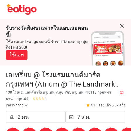
รับรางวัลพิเศษเฉพาะในแอปเลยตอน
นี้!
ใช้งานแอป Eatigo ตอนนี้ รับรางวัลมูลค่าสูงสุด
ถึงTHB 300!
ใช้แอพ
เอเทรี่ยม @ โรงแรมแลนด์มาร์ค
กรุงเทพฯ (Atrium @ The Landmark
Bangkok)
138 โรงแรมแลนด์มาร์ค กรุงเทพ, ถ.สุขุมวิท, กรุงเทพฯ 10110 กรุงเทพฯ
นานา
บุฟเฟต์
เวลาทำการ
4.1
|
จองแล้ว 5.0k ครั้ง