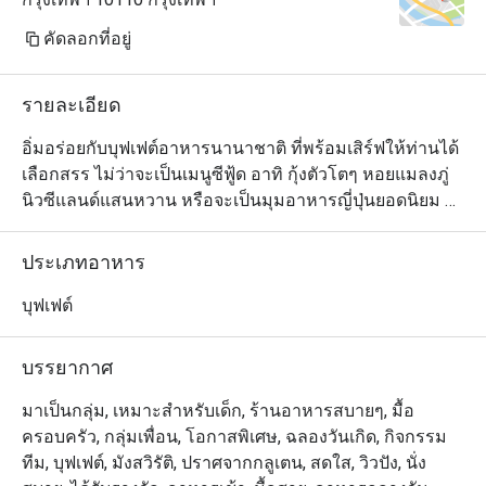
คัดลอกที่อยู่
รายละเอียด
อิ่มอร่อยกับบุฟเฟต์อาหารนานาชาติ ที่พร้อมเสิร์ฟให้ท่านได้
เลือกสรร ไม่ว่าจะเป็นเมนูซีฟู้ด อาทิ กุ้งตัวโตๆ หอยแมลงภู่
นิวซีแลนด์แสนหวาน หรือจะเป็นมุมอาหารญี่ปุ่นยอดนิยม 
อาหารไทยรสจัด มุมสลัดสดอร่อย เพลิดเพลินกับเมนูพาสต้า
ปรุงร้อนๆ ตามสั่ง ให้ท่านได้เลือกลิ้มลอง ด้านเมนูของหวาน
ประเภทอาหาร
ก็ไม่น้อยหน้า มีทั้งมาร์เบิ้ลเค้ก พานาค๊อตต้า ไอศกรีมโฮม
เมด น้ำพุช็อคโกแลต และผลไม้สดไว้รอต้อนรับ บรรยากาศ
บุฟเฟต์
ของร้านอาหารเป็นแบบสบายๆ อยู่ใจกลางเมือง สะดวกใน
การเดินทาง

บรรยากาศ
曼谷龙马酒店中庭自助餐厅独创的国际菜式,全新专业厨师
มาเป็นกลุ่ม, เหมาะสำหรับเด็ก, ร้านอาหารสบายๆ, มื้อ
团队现场给你现煮亚拉斯加大虾海贝类等... 尤其是不能错
ครอบครัว, กลุ่มเพื่อน, โอกาสพิเศษ, ฉลองวันเกิด, กิจกรรม
过美味迷人的饭后甜品，例如大理石纹蛋糕，意大利奶油
ทีม, บุฟเฟต์, มังสวิรัติ, ปราศจากกลูเตน, สดใส, วิวปัง, นั่ง