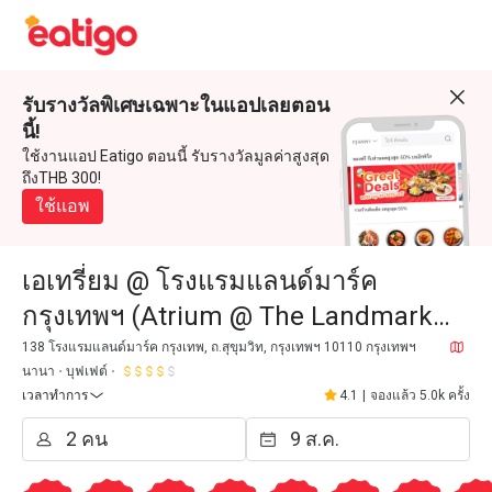
รับรางวัลพิเศษเฉพาะในแอปเลยตอน
นี้!
ใช้งานแอป Eatigo ตอนนี้ รับรางวัลมูลค่าสูงสุด
ถึงTHB 300!
ใช้แอพ
เอเทรี่ยม @ โรงแรมแลนด์มาร์ค
กรุงเทพฯ (Atrium @ The Landmark
Bangkok)
138 โรงแรมแลนด์มาร์ค กรุงเทพ, ถ.สุขุมวิท, กรุงเทพฯ 10110 กรุงเทพฯ
นานา
บุฟเฟต์
เวลาทำการ
4.1
|
จองแล้ว 5.0k ครั้ง