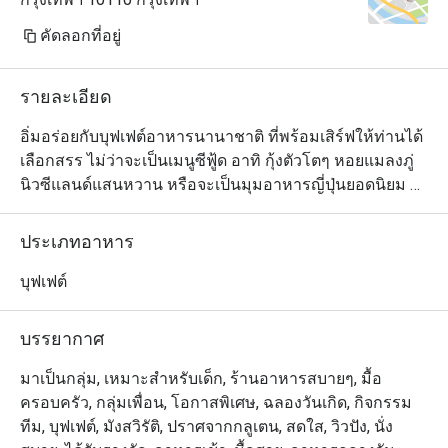
คัดลอกที่อยู่
รายละเอียด
อิ่มอร่อยกับบุฟเฟต์อาหารนานาชาติ ที่พร้อมเสิร์ฟให้ท่านได้
เลือกสรร ไม่ว่าจะเป็นเมนูซีฟู้ด อาทิ กุ้งตัวโตๆ หอยแมลงภู่
นิวซีแลนด์แสนหวาน หรือจะเป็นมุมอาหารญี่ปุ่นยอดนิยม 
อาหารไทยรสจัด มุมสลัดสดอร่อย เพลิดเพลินกับเมนูพาสต้า
ปรุงร้อนๆ ตามสั่ง ให้ท่านได้เลือกลิ้มลอง ด้านเมนูของหวาน
ประเภทอาหาร
ก็ไม่น้อยหน้า มีทั้งมาร์เบิ้ลเค้ก พานาค๊อตต้า ไอศกรีมโฮม
เมด น้ำพุช็อคโกแลต และผลไม้สดไว้รอต้อนรับ บรรยากาศ
บุฟเฟต์
ของร้านอาหารเป็นแบบสบายๆ อยู่ใจกลางเมือง สะดวกใน
การเดินทาง

บรรยากาศ
曼谷龙马酒店中庭自助餐厅独创的国际菜式,全新专业厨师
มาเป็นกลุ่ม, เหมาะสำหรับเด็ก, ร้านอาหารสบายๆ, มื้อ
团队现场给你现煮亚拉斯加大虾海贝类等... 尤其是不能错
ครอบครัว, กลุ่มเพื่อน, โอกาสพิเศษ, ฉลองวันเกิด, กิจกรรม
过美味迷人的饭后甜品，例如大理石纹蛋糕，意大利奶油
ทีม, บุฟเฟต์, มังสวิรัติ, ปราศจากกลูเตน, สดใส, วิวปัง, นั่ง