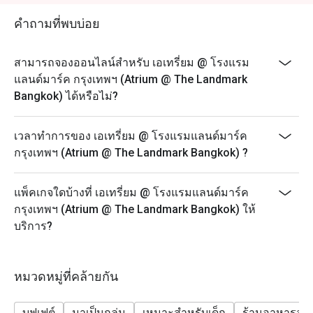
- ส่วนลดไม่สามารถใช้ได้กับการสั่งเครื่องดื่มเพิ่มเติม
อาหารทะเล เนื้อคุณภาพ และอาหารนานาชาติหลากหลาย 
- เมนูและราคาอาจมีการเปลี่ยนแปลงโดยไม่ต้องแจ้งให้
นักท่องเที่ยวต่างประทับใจในความสดใหม่ ความหลาก
คำถามที่พบบ่อย
ทราบล่วงหน้า
หลาย และบรรยากาศที่เป็นมิตรกับเด็ก พร้อมทำเลสะดวก
ใกล้สถานี BTS นานา

- ราคาที่แสดงยังไม่รวมภาษีมูลค่าเพิ่มและค่าบริการ
สามารถจองออนไลน์สำหรับ เอเทรี่ยม @ โรงแรม
- ส่วนลดจะนำไปหักเฉพาะค่าอาหารและภาษีมูลค่าเพิ่ม
แลนด์มาร์ค กรุงเทพฯ (Atrium @ The Landmark
การจองผ่านแอปหรือเว็บไซต์ Eatigo คือวิธีที่ชาญฉลาดที่สุด
ไม่รวมค่าบริการ
Bangkok) ได้หรือไม่?
ในการรับประทานอาหาร เพียงเลือกช่วงเวลาที่ต้องการ ก็
- สำหรับวันที่เทศกาล จำเป็นต้องชำระเงินมัดจำเพื่อยืนยัน
สามารถรับส่วนลดพิเศษตามช่วงเวลาได้สูงสุดถึง 50% จาก
การจองดังกล่าว
เวลาทำการของ เอเทรี่ยม @ โรงแรมแลนด์มาร์ค
อาหารทะเลประจำวัน:
กรุงเทพฯ (Atrium @ The Landmark Bangkok) ?
- มื้อกลางวัน (จันทร์ - ศุกร์): กุ้งขาว หอยแมลงภู่
นิวซีแลนด์ หอยแมลงภู่ดำ และหอยหวาน
แพ็คเกจใดบ้างที่ เอเทรี่ยม @ โรงแรมแลนด์มาร์ค
- มื้อสาย (เสาร์ - อาทิตย์) & มื้อค่ำ (ศุกร์ - อาทิตย์): กุ้ง
กรุงเทพฯ (Atrium @ The Landmark Bangkok) ให้
แม่น้ำเผา ปูทะเลนึ่ง ปูไข่นึ่งนมสด ปูไข่ดองน้ำปลา กุ้งขาว
บริการ?
กั้ง หอยนางรมสด หอยแมลงภู่นิวซีแลนด์ และหอยหวาน
- มื้อค่ำ (จันทร์ - พฤหัสบดี): กุ้งแม่น้ำเผา ปูทะเลนึ่ง กุ้ง
ขาว กั้ง หอยนางรมสด หอยแมลงภู่นิวซีแลนด์ และหอย
หมวดหมู่ที่คล้ายกัน
หวาน
FAQ
บุฟเฟต์
มาเป็นกลุ่ม
เหมาะสำหรับเด็ก
ร้านอาหารสบ