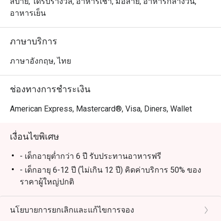
布丁，喷泉巧克力和泰国时令水果，林林总总，应有尽有    

สบาย, ได้รับรางวัล, อาหารเช้า, มื้อสาย, อาหารกลางวัน,
อาหารเย็น
七，八月份是泰国产蟹的时令季节，蟹肥酒香，每天晚上
和週日brunch, 行政副总厨 Chef Francesco 亲自主理所有
ภาษาบริการ
驰名泰国泥蟹，篮花蟹，生蚝和进口青口贝等海鲜，无论
冻食或各种风味热炒都能令你一试难忘... 不要忘记亲们和
ภาษาอังกฤษ, ไทย
龙马酒店的约会哦

ช่องทางการชำระเงิน
Atrium @ The Landmark Bangkok ให้บริการบุฟเฟ่ต์อาหาร
นานาชาติสุดหรู ตั้งอยู่ที่ชั้นล็อบบี้ของโรงแรม The 
American Express, Mastercard®, Visa, Diners, Wallet
Landmark Bangkok เดินทางสะดวกจาก สถานีรถไฟฟ้า BTS 
นานา ร้านเหมาะสำหรับครอบครัวและเด็ก บรรยากาศกว้าง
เงื่อนไขพิเศษ
ขวางและนั่งสบาย เหมาะกับทั้งมื้อครอบครัวและโอกาส
พิเศษ ไฮไลต์เมนูยอดนิยม ได้แก่ กุ้งแม่น้ำย่างสดใหม่ หอย
- เด็กอายุต่ำกว่า 6 ปี รับประทานอาหารฟรี
นางรมคุณภาพดี กั้งเนื้อหวาน ซาชิมิชิ้นหนา เป็ดปักกิ่งหนัง
- เด็กอายุ 6-12 ปี (ไม่เกิน 12 ปี) คิดค่าบริการ 50% ของ
กรอบ และเนื้อแกะย่างระดับพรีเมียม

ราคาผู้ใหญ่ปกติ
- ราคาบุฟเฟ่ต์รวมน้ำดื่มไม่อั้นและกาแฟหรือชา 1 แก้ว
เป็นหนึ่งในร้านบุฟเฟ่ต์ที่คนรักอาหารไม่ควรพลาด Atrium 
(ร้อนหรือเย็น)
นโยบายการยกเลิกและแก้ไขการจอง
โดดเด่นด้วยบริการยอดเยี่ยม บรรยากาศหรูหรา และเมนู