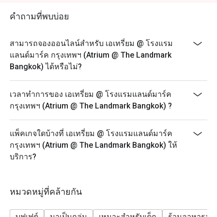
- ส่วนลดไม่สามารถใช้ได้กับการสั่งเครื่องดื่มเพิ่มเติม
อาหารทะเล เนื้อคุณภาพ และอาหารนานาชาติหลากหลาย 
- เมนูและราคาอาจมีการเปลี่ยนแปลงโดยไม่ต้องแจ้งให้
นักท่องเที่ยวต่างประทับใจในความสดใหม่ ความหลาก
คำถามที่พบบ่อย
ทราบล่วงหน้า
หลาย และบรรยากาศที่เป็นมิตรกับเด็ก พร้อมทำเลสะดวก
ใกล้สถานี BTS นานา

- ราคาที่แสดงยังไม่รวมภาษีมูลค่าเพิ่มและค่าบริการ
สามารถจองออนไลน์สำหรับ เอเทรี่ยม @ โรงแรม
- ส่วนลดจะนำไปหักเฉพาะค่าอาหารและภาษีมูลค่าเพิ่ม
แลนด์มาร์ค กรุงเทพฯ (Atrium @ The Landmark
การจองผ่านแอปหรือเว็บไซต์ Eatigo คือวิธีที่ชาญฉลาดที่สุด
ไม่รวมค่าบริการ
Bangkok) ได้หรือไม่?
ในการรับประทานอาหาร เพียงเลือกช่วงเวลาที่ต้องการ ก็
- สำหรับวันที่เทศกาล จำเป็นต้องชำระเงินมัดจำเพื่อยืนยัน
สามารถรับส่วนลดพิเศษตามช่วงเวลาได้สูงสุดถึง 50% จาก
การจองดังกล่าว
เวลาทำการของ เอเทรี่ยม @ โรงแรมแลนด์มาร์ค
อาหารทะเลประจำวัน:
กรุงเทพฯ (Atrium @ The Landmark Bangkok) ?
- มื้อกลางวัน (จันทร์ - ศุกร์): กุ้งขาว หอยแมลงภู่
นิวซีแลนด์ หอยแมลงภู่ดำ และหอยหวาน
แพ็คเกจใดบ้างที่ เอเทรี่ยม @ โรงแรมแลนด์มาร์ค
- มื้อสาย (เสาร์ - อาทิตย์) & มื้อค่ำ (ศุกร์ - อาทิตย์): กุ้ง
กรุงเทพฯ (Atrium @ The Landmark Bangkok) ให้
แม่น้ำเผา ปูทะเลนึ่ง ปูไข่นึ่งนมสด ปูไข่ดองน้ำปลา กุ้งขาว
บริการ?
กั้ง หอยนางรมสด หอยแมลงภู่นิวซีแลนด์ และหอยหวาน
- มื้อค่ำ (จันทร์ - พฤหัสบดี): กุ้งแม่น้ำเผา ปูทะเลนึ่ง กุ้ง
ขาว กั้ง หอยนางรมสด หอยแมลงภู่นิวซีแลนด์ และหอย
หมวดหมู่ที่คล้ายกัน
หวาน
FAQ
บุฟเฟต์
มาเป็นกลุ่ม
เหมาะสำหรับเด็ก
ร้านอาหารสบ