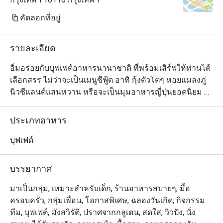
คัดลอกที่อยู่
รายละเอียด
อิ่มอร่อยกับบุฟเฟต์อาหารนานาชาติ ที่พร้อมเสิร์ฟให้ท่านได้
เลือกสรร ไม่ว่าจะเป็นเมนูซีฟู้ด อาทิ กุ้งตัวโตๆ หอยแมลงภู่
นิวซีแลนด์แสนหวาน หรือจะเป็นมุมอาหารญี่ปุ่นยอดนิยม 
อาหารไทยรสจัด มุมสลัดสดอร่อย เพลิดเพลินกับเมนูพาสต้า
ปรุงร้อนๆ ตามสั่ง ให้ท่านได้เลือกลิ้มลอง ด้านเมนูของหวาน
ประเภทอาหาร
ก็ไม่น้อยหน้า มีทั้งมาร์เบิ้ลเค้ก พานาค๊อตต้า ไอศกรีมโฮม
เมด น้ำพุช็อคโกแลต และผลไม้สดไว้รอต้อนรับ บรรยากาศ
บุฟเฟต์
ของร้านอาหารเป็นแบบสบายๆ อยู่ใจกลางเมือง สะดวกใน
การเดินทาง

บรรยากาศ
曼谷龙马酒店中庭自助餐厅独创的国际菜式,全新专业厨师
มาเป็นกลุ่ม, เหมาะสำหรับเด็ก, ร้านอาหารสบายๆ, มื้อ
团队现场给你现煮亚拉斯加大虾海贝类等... 尤其是不能错
ครอบครัว, กลุ่มเพื่อน, โอกาสพิเศษ, ฉลองวันเกิด, กิจกรรม
过美味迷人的饭后甜品，例如大理石纹蛋糕，意大利奶油
ทีม, บุฟเฟต์, มังสวิรัติ, ปราศจากกลูเตน, สดใส, วิวปัง, นั่ง