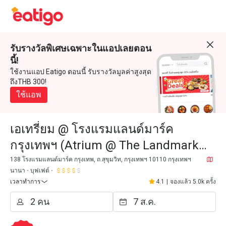
รับรางวัลพิเศษเฉพาะในแอปเลยตอน
นี้!
ใช้งานแอป Eatigo ตอนนี้ รับรางวัลมูลค่าสูงสุด
ถึงTHB 300!
ใช้แอพ
เอเทรี่ยม @ โรงแรมแลนด์มาร์ค
กรุงเทพฯ (Atrium @ The Landmark
Bangkok)
138 โรงแรมแลนด์มาร์ค กรุงเทพ, ถ.สุขุมวิท, กรุงเทพฯ 10110 กรุงเทพฯ
นานา
บุฟเฟต์
เวลาทำการ
4.1
|
จองแล้ว 5.0k ครั้ง