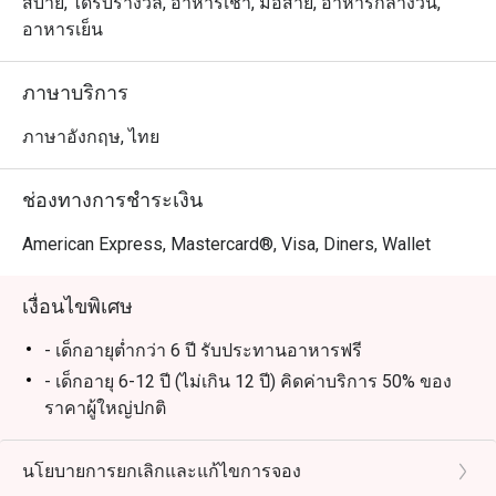
布丁，喷泉巧克力和泰国时令水果，林林总总，应有尽有    

สบาย, ได้รับรางวัล, อาหารเช้า, มื้อสาย, อาหารกลางวัน,
อาหารเย็น
七，八月份是泰国产蟹的时令季节，蟹肥酒香，每天晚上
和週日brunch, 行政副总厨 Chef Francesco 亲自主理所有
ภาษาบริการ
驰名泰国泥蟹，篮花蟹，生蚝和进口青口贝等海鲜，无论
冻食或各种风味热炒都能令你一试难忘... 不要忘记亲们和
ภาษาอังกฤษ, ไทย
龙马酒店的约会哦

ช่องทางการชำระเงิน
Atrium @ The Landmark Bangkok ให้บริการบุฟเฟ่ต์อาหาร
นานาชาติสุดหรู ตั้งอยู่ที่ชั้นล็อบบี้ของโรงแรม The 
American Express, Mastercard®, Visa, Diners, Wallet
Landmark Bangkok เดินทางสะดวกจาก สถานีรถไฟฟ้า BTS 
นานา ร้านเหมาะสำหรับครอบครัวและเด็ก บรรยากาศกว้าง
เงื่อนไขพิเศษ
ขวางและนั่งสบาย เหมาะกับทั้งมื้อครอบครัวและโอกาส
พิเศษ ไฮไลต์เมนูยอดนิยม ได้แก่ กุ้งแม่น้ำย่างสดใหม่ หอย
- เด็กอายุต่ำกว่า 6 ปี รับประทานอาหารฟรี
นางรมคุณภาพดี กั้งเนื้อหวาน ซาชิมิชิ้นหนา เป็ดปักกิ่งหนัง
- เด็กอายุ 6-12 ปี (ไม่เกิน 12 ปี) คิดค่าบริการ 50% ของ
กรอบ และเนื้อแกะย่างระดับพรีเมียม

ราคาผู้ใหญ่ปกติ
- ราคาบุฟเฟ่ต์รวมน้ำดื่มไม่อั้นและกาแฟหรือชา 1 แก้ว
เป็นหนึ่งในร้านบุฟเฟ่ต์ที่คนรักอาหารไม่ควรพลาด Atrium 
(ร้อนหรือเย็น)
นโยบายการยกเลิกและแก้ไขการจอง
โดดเด่นด้วยบริการยอดเยี่ยม บรรยากาศหรูหรา และเมนู