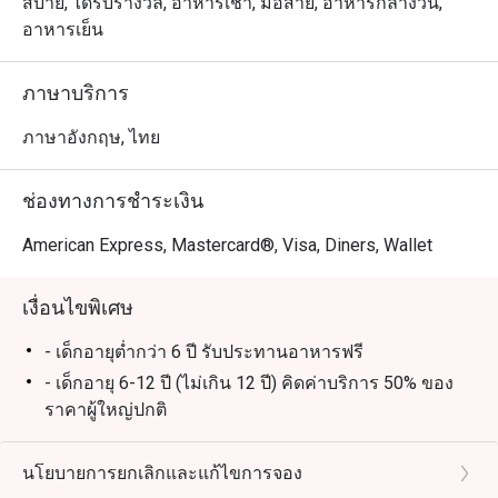
布丁，喷泉巧克力和泰国时令水果，林林总总，应有尽有    

สบาย, ได้รับรางวัล, อาหารเช้า, มื้อสาย, อาหารกลางวัน,
อาหารเย็น
七，八月份是泰国产蟹的时令季节，蟹肥酒香，每天晚上
和週日brunch, 行政副总厨 Chef Francesco 亲自主理所有
ภาษาบริการ
驰名泰国泥蟹，篮花蟹，生蚝和进口青口贝等海鲜，无论
冻食或各种风味热炒都能令你一试难忘... 不要忘记亲们和
ภาษาอังกฤษ, ไทย
龙马酒店的约会哦

ช่องทางการชำระเงิน
Atrium @ The Landmark Bangkok ให้บริการบุฟเฟ่ต์อาหาร
นานาชาติสุดหรู ตั้งอยู่ที่ชั้นล็อบบี้ของโรงแรม The 
American Express, Mastercard®, Visa, Diners, Wallet
Landmark Bangkok เดินทางสะดวกจาก สถานีรถไฟฟ้า BTS 
นานา ร้านเหมาะสำหรับครอบครัวและเด็ก บรรยากาศกว้าง
เงื่อนไขพิเศษ
ขวางและนั่งสบาย เหมาะกับทั้งมื้อครอบครัวและโอกาส
พิเศษ ไฮไลต์เมนูยอดนิยม ได้แก่ กุ้งแม่น้ำย่างสดใหม่ หอย
- เด็กอายุต่ำกว่า 6 ปี รับประทานอาหารฟรี
นางรมคุณภาพดี กั้งเนื้อหวาน ซาชิมิชิ้นหนา เป็ดปักกิ่งหนัง
- เด็กอายุ 6-12 ปี (ไม่เกิน 12 ปี) คิดค่าบริการ 50% ของ
กรอบ และเนื้อแกะย่างระดับพรีเมียม

ราคาผู้ใหญ่ปกติ
- ราคาบุฟเฟ่ต์รวมน้ำดื่มไม่อั้นและกาแฟหรือชา 1 แก้ว
เป็นหนึ่งในร้านบุฟเฟ่ต์ที่คนรักอาหารไม่ควรพลาด Atrium 
(ร้อนหรือเย็น)
นโยบายการยกเลิกและแก้ไขการจอง
โดดเด่นด้วยบริการยอดเยี่ยม บรรยากาศหรูหรา และเมนู