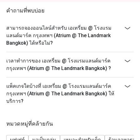
- ส่วนลดไม่สามารถใช้ได้กับการสั่งเครื่องดื่มเพิ่มเติม
อาหารทะเล เนื้อคุณภาพ และอาหารนานาชาติหลากหลาย 
- เมนูและราคาอาจมีการเปลี่ยนแปลงโดยไม่ต้องแจ้งให้
นักท่องเที่ยวต่างประทับใจในความสดใหม่ ความหลาก
คำถามที่พบบ่อย
ทราบล่วงหน้า
หลาย และบรรยากาศที่เป็นมิตรกับเด็ก พร้อมทำเลสะดวก
ใกล้สถานี BTS นานา

- ราคาที่แสดงยังไม่รวมภาษีมูลค่าเพิ่มและค่าบริการ
สามารถจองออนไลน์สำหรับ เอเทรี่ยม @ โรงแรม
- ส่วนลดจะนำไปหักเฉพาะค่าอาหารและภาษีมูลค่าเพิ่ม
แลนด์มาร์ค กรุงเทพฯ (Atrium @ The Landmark
การจองผ่านแอปหรือเว็บไซต์ Eatigo คือวิธีที่ชาญฉลาดที่สุด
ไม่รวมค่าบริการ
Bangkok) ได้หรือไม่?
ในการรับประทานอาหาร เพียงเลือกช่วงเวลาที่ต้องการ ก็
- สำหรับวันที่เทศกาล จำเป็นต้องชำระเงินมัดจำเพื่อยืนยัน
สามารถรับส่วนลดพิเศษตามช่วงเวลาได้สูงสุดถึง 50% จาก
การจองดังกล่าว
เวลาทำการของ เอเทรี่ยม @ โรงแรมแลนด์มาร์ค
อาหารทะเลประจำวัน:
กรุงเทพฯ (Atrium @ The Landmark Bangkok) ?
- มื้อกลางวัน (จันทร์ - ศุกร์): กุ้งขาว หอยแมลงภู่
นิวซีแลนด์ หอยแมลงภู่ดำ และหอยหวาน
แพ็คเกจใดบ้างที่ เอเทรี่ยม @ โรงแรมแลนด์มาร์ค
- มื้อสาย (เสาร์ - อาทิตย์) & มื้อค่ำ (ศุกร์ - อาทิตย์): กุ้ง
กรุงเทพฯ (Atrium @ The Landmark Bangkok) ให้
แม่น้ำเผา ปูทะเลนึ่ง ปูไข่นึ่งนมสด ปูไข่ดองน้ำปลา กุ้งขาว
บริการ?
กั้ง หอยนางรมสด หอยแมลงภู่นิวซีแลนด์ และหอยหวาน
- มื้อค่ำ (จันทร์ - พฤหัสบดี): กุ้งแม่น้ำเผา ปูทะเลนึ่ง กุ้ง
ขาว กั้ง หอยนางรมสด หอยแมลงภู่นิวซีแลนด์ และหอย
หมวดหมู่ที่คล้ายกัน
หวาน
FAQ
บุฟเฟต์
มาเป็นกลุ่ม
เหมาะสำหรับเด็ก
ร้านอาหารสบ