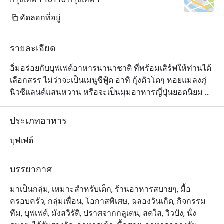
คัดลอกที่อยู่
รายละเอียด
อิ่มอร่อยกับบุฟเฟต์อาหารนานาชาติ ที่พร้อมเสิร์ฟให้ท่านได้
เลือกสรร ไม่ว่าจะเป็นเมนูซีฟู้ด อาทิ กุ้งตัวโตๆ หอยแมลงภู่
นิวซีแลนด์แสนหวาน หรือจะเป็นมุมอาหารญี่ปุ่นยอดนิยม 
อาหารไทยรสจัด มุมสลัดสดอร่อย เพลิดเพลินกับเมนูพาสต้า
ปรุงร้อนๆ ตามสั่ง ให้ท่านได้เลือกลิ้มลอง ด้านเมนูของหวาน
ประเภทอาหาร
ก็ไม่น้อยหน้า มีทั้งมาร์เบิ้ลเค้ก พานาค๊อตต้า ไอศกรีมโฮม
เมด น้ำพุช็อคโกแลต และผลไม้สดไว้รอต้อนรับ บรรยากาศ
บุฟเฟต์
ของร้านอาหารเป็นแบบสบายๆ อยู่ใจกลางเมือง สะดวกใน
การเดินทาง

บรรยากาศ
曼谷龙马酒店中庭自助餐厅独创的国际菜式,全新专业厨师
มาเป็นกลุ่ม, เหมาะสำหรับเด็ก, ร้านอาหารสบายๆ, มื้อ
团队现场给你现煮亚拉斯加大虾海贝类等... 尤其是不能错
ครอบครัว, กลุ่มเพื่อน, โอกาสพิเศษ, ฉลองวันเกิด, กิจกรรม
过美味迷人的饭后甜品，例如大理石纹蛋糕，意大利奶油
ทีม, บุฟเฟต์, มังสวิรัติ, ปราศจากกลูเตน, สดใส, วิวปัง, นั่ง