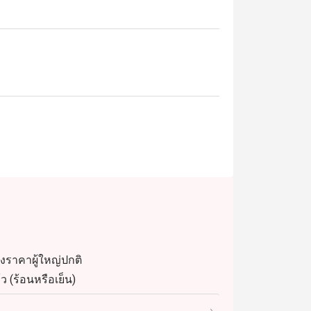
นาชาติสุดหรู ตั้งอยู่ที่ชั้นล็อบบี้ของ
านีรถไฟฟ้า BTS นานา ร้านเหมาะสำหรับ
าะกับทั้งมื้อครอบครัวและโอกาสพิเศษ 
มคุณภาพดี กั้งเนื้อหวาน ซาชิมิชิ้นหนา เป็ด
ium โดดเด่นด้วยบริการยอดเยี่ยม บรรยากาศ
าชาติหลากหลาย นักท่องเที่ยวต่างประทับใจ
ตรกับเด็ก พร้อมทำเลสะดวกใกล้สถานี BTS 
ที่สุดในการรับประทานอาหาร เพียงเลือกช่วง
ของราคาผู้ใหญ่ปกติ
ว (ร้อนหรือเย็น)