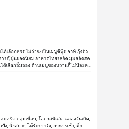
้เลือกสรร ไม่ว่าจะเป็นเมนูซีฟู้ด อาทิ กุ้งตัว
ารญี่ปุ่นยอดนิยม อาหารไทยรสจัด มุมสลัดสด
านได้เลือกลิ้มลอง ด้านเมนูของหวานก็ไม่น้อยห
ำพุช็อคโกแลต และผลไม้สดไว้รอต้อนรับ 
อง สะดวกในการเดินทาง

厨师团队现场给你现煮亚拉斯加大虾海贝类
理石纹蛋糕，意大利奶油布丁，喷泉巧克力和泰
บครัว, กลุ่มเพื่อน, โอกาสพิเศษ, ฉลองวันเกิด,
nch, 行政副总厨 Chef Francesco 
ปัง, นั่งสบาย, ได้รับรางวัล, อาหารเช้า, มื้อ
口贝等海鲜，无论冻食或各种风味热炒都能令