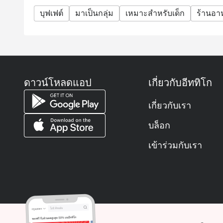
บุฟเฟต์
ถาม: ร้านเปิดกี่โมงบ้าง?
มาเป็นกลุ่ม
เหมาะสำหรับเด็ก
ร้านอ
ตอบ:
เปิดทั้งวันเลยครับ แบ่งเป็นช่วง ๆ แบบนี้
🍳 มื้อเช้า: 6 โมงเช้า – 10 โมงครึ่ง
🍱 มื้อกลางวัน: จันทร์ถึงศุกร์ 11 โมงครึ่ง – บ่ายสองคร
ดาวน์โหลดแอป
เกี่ยวกับอีททิโก
🍤 บรันช์วันหยุด: เสาร์–อาทิตย์ 11 โมง 45 – บ่าย 3 
🍽️ มื้อเย็น: ทุกวัน 6 โมงเย็น – 4 ทุ่ม
เกี่ยวกับเรา
ถาม: ต้องโทรจองก่อนไหม หรือไป Walk-in ได้เลย?
ตอบ:
บล็อก
ถ้ามาช่วงกลางวันวันธรรมดา Walk-in ได้เลย
เข้าร่วมกับเรา
แต่ถ้ามาช่วงมื้อเย็นหรือวันหยุด คนจะเยอะหน่อย แน
ถาม: ราคาบุฟเฟต์ประมาณเท่าไหร่?
ตอบ:
ตอนนี้มีโปรดี ๆ เยอะเลยครับ!
มื้อกลางวันวันธรรมดา กับมื้อเย็นวันจันทร์–พฤหัส มี
มื้อเย็นวันศุกร์–เสาร์ หรือบรันช์วันอาทิตย์ ราคาปร