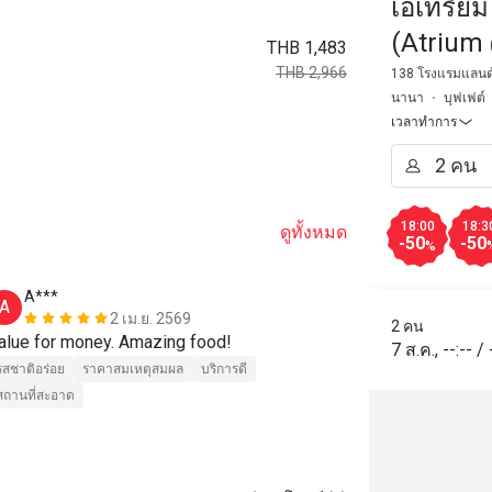
เอเทรี่ย
(Atrium
THB 1,483
THB 2,966
138 โรงแรมแลนด์ม
นานา
บุฟเฟต์
เวลาทำการ
18:00
18:3
ดูทั้งหมด
-50
-50
%
A***
v*******
A
V
2 เม.ย. 2569
2 คน
alue for money. Amazing food!
1963 bhat for
7 ส.ค.
,
--:--
/
is great
รสชาติอร่อย
ราคาสมเหตุสมผล
บริการดี
สถานที่สะอาด
รสชาติอร่อย