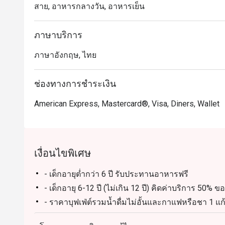
สาย, อาหารกลางวัน, อาหารเย็น
你一试难忘... 不要忘记亲们和龙马酒店的约会哦

Atrium @ The Landmark Bangkok ให้บริการบุฟเฟ่ต์อาหารนา
ภาษาบริการ
โรงแรม The Landmark Bangkok เดินทางสะดวกจาก สถ
ภาษาอังกฤษ, ไทย
ครอบครัวและเด็ก บรรยากาศกว้างขวางและนั่งสบาย เหม
ไฮไลต์เมนูยอดนิยม ได้แก่ กุ้งแม่น้ำย่างสดใหม่ หอยนางร
ปักกิ่งหนังกรอบ และเนื้อแกะย่างระดับพรีเมียม

ช่องทางการชำระเงิน
American Express, Mastercard®, Visa, Diners, Wallet
เป็นหนึ่งในร้านบุฟเฟ่ต์ที่คนรักอาหารไม่ควรพลาด Atr
หรูหรา และเมนูอาหารทะเล เนื้อคุณภาพ และอาหารนาน
ในความสดใหม่ ความหลากหลาย และบรรยากาศที่เป็นมิ
นานา

เงื่อนไขพิเศษ
การจองผ่านแอปหรือเว็บไซต์ Eatigo คือวิธีที่ชาญฉลาด
- เด็กอายุต่ำกว่า 6 ปี รับประทานอาหารฟรี
- เด็กอายุ 6-12 ปี (ไม่เกิน 12 ปี) คิดค่าบริการ 50% 
- ราคาบุฟเฟ่ต์รวมน้ำดื่มไม่อั้นและกาแฟหรือชา 1 แก้
- ส่วนลดไม่สามารถใช้ได้กับการสั่งเครื่องดื่มเพิ่มเติม