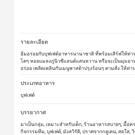
รายละเอียด
อิ่มอร่อยกับบุฟเฟต์อาหารนานาชาติ ที่พร้อมเสิร์ฟให้ท่านได
โตๆ หอยแมลงภู่นิวซีแลนด์แสนหวาน หรือจะเป็นมุมอาห
อร่อย เพลิดเพลินกับเมนูพาสต้าปรุงร้อนๆ ตามสั่ง ให้ท่
น้า มีทั้งมาร์เบิ้ลเค้ก พานาค๊อตต้า ไอศกรีมโฮมเมด น้
บรรยากาศของร้านอาหารเป็นแบบสบายๆ อยู่ใจกลางเมื
ประเภทอาหาร
บุฟเฟต์
曼谷龙马酒店中庭自助餐厅独创的国际菜式,全新专业
等... 尤其是不能错过美味迷人的饭后甜品，例如大
国时令水果，林林总总，应有尽有    

บรรยากาศ
มาเป็นกลุ่ม, เหมาะสำหรับเด็ก, ร้านอาหารสบายๆ, มื้อครอ
七，八月份是泰国产蟹的时令季节，蟹肥酒香，每天晚上和週日bru
กิจกรรมทีม, บุฟเฟต์, มังสวิรัติ, ปราศจากกลูเตน, สดใส, วิว
亲自主理所有驰名泰国泥蟹，篮花蟹，生蚝和进口青