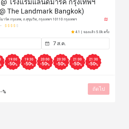
ม @ โรงแรมแลนด์มาร์ค กรุงเทพฯ
 @ The Landmark Bangkok)
าร์ค กรุงเทพ, ถ.สุขุมวิท, กรุงเทพฯ 10110 กรุงเทพฯ
4.1
|
จองแล้ว 5.0k ครั้ง
0
19:00
19:30
20:00
20:30
21:00
21:30
-50
-50
-50
-50
-50
-50
%
%
%
%
%
%
%
*c
อ*****า
อ
19 มี.ค. 2569
12 มี.ค. 2
ถัดไป
 2 people after the 50% dc food 
ประทับใจพนักงานน่ารัก ใ
--%
อาหารอร่อยคุ่มค่า มี
ตลอด เลยน่ารักมาก

เมนูมีให้เลือกเยอะ สด อ
สุดๆชีทเค้กนุ่มๆ ข้าวเหน
รสชาติอร่อย
ราคาสมเหตุสม
ซิมิอร่อย ซีโครงหมูนุ่
เหมาะกับการเดท