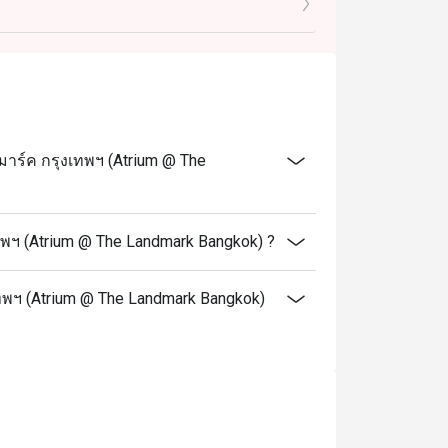
ให้ทราบล่วงหน้า
่ม ไม่รวมค่าบริการ
ยืนยันการจองดังกล่าว
่นิวซีแลนด์ หอยแมลงภู่ดำ และหอยหวาน
าร์ค กรุงเทพฯ (Atrium @ The
แลนด์ และหอยหวาน
พฯ (Atrium @ The Landmark Bangkok) ?
เทพฯ (Atrium @ The Landmark Bangkok)
ของโรงแรม The Landmark Bangkok ครับ
ายทั้งไทย ญี่ปุ่น ยุโรป ซีฟู้ด และของ
เลย สดใหม่และน่าทานสุด ๆ