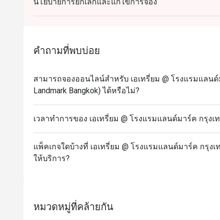
นโยบายการยกเลิกและแก้ไขการจอง
- เมนูและราคาอาจมีการเปลี่ยนแปลงโดยไม่ต้องแจ้ง
- ราคาที่แสดงยังไม่รวมภาษีมูลค่าเพิ่มและค่าบริการ
- ส่วนลดจะนำไปหักเฉพาะค่าอาหารและภาษีมูลค่าเพิ
- สำหรับวันที่เทศกาล จำเป็นต้องชำระเงินมัดจำเพื่อ
คำถามที่พบบ่อย
อาหารทะเลประจำวัน:
- มื้อกลางวัน (จันทร์ - ศุกร์): กุ้งขาว หอยแมลงภู
สามารถจองออนไลน์สำหรับ เอเทรี่ยม @ โรงแรมแลนด์ม
- มื้อสาย (เสาร์ - อาทิตย์) & มื้อค่ำ (ศุกร์ - อาทิตย์): กุ้งแม่น้ำเผา ปูทะเลนึ่ง ปูไข่นึ่งนมสด ปูไข่ดอง
Landmark Bangkok) ได้หรือไม่?
น้ำปลา กุ้งขาว กั้ง หอยนางรมสด หอยแมลงภู่นิวซี
- มื้อค่ำ (จันทร์ - พฤหัสบดี): กุ้งแม่น้ำเผา ปูทะเลนึ่ง กุ้งขาว กั้ง หอยนางรมสด หอยแมลงภู่นิวซีแลนด์
เวลาทำการของ เอเทรี่ยม @ โรงแรมแลนด์มาร์ค กรุงเท
และหอยหวาน
FAQ
แพ็คเกจใดบ้างที่ เอเทรี่ยม @ โรงแรมแลนด์มาร์ค กรุง
ถาม: ร้าน Atrium คือร้านแบบไหน?
ให้บริการ?
ตอบ:
ห้องอาหาร Atrium เป็นห้องอาหารบุฟเฟต์นานาชาติ
บรรยากาศหรูแต่ไม่เป็นทางการมาก เสิร์ฟอาหารหลากหล
หมวดหมู่ที่คล้ายกัน
หวานเยอะมาก!
จุดเด่นคือมี “ครัวเปิด” ที่เชฟจะปรุงสดให้ดูต่อหน้า