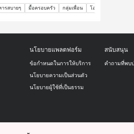
าหารสบายๆ
มื้อครอบครัว
กลุ่มเพื่อน
โอกาสพิเศษ
ฉลอง
ึ่ง
นโยบายแพลตฟอร์ม
สนับสนุน
โมง
ข้อกำหนดในการให้บริการ
คำถามที่พบบ
นโยบายความเป็นส่วนตัว
นโยบายผู้ใช้ที่เป็นธรรม
ะนำให้จองโต๊ะล่วงหน้า จะได้ไม่ต้องรอ😄
โปร “มา 2 จ่าย 1”
ะมาณ 1,800 บาทสุทธิ / คน