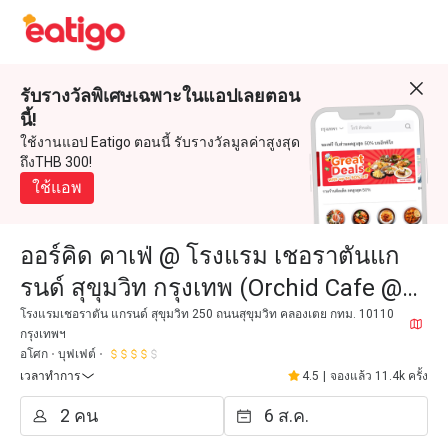
รับรางวัลพิเศษเฉพาะในแอปเลยตอน
นี้!
ใช้งานแอป Eatigo ตอนนี้ รับรางวัลมูลค่าสูงสุด
ถึงTHB 300!
ใช้แอพ
ออร์คิด คาเฟ่ @ โรงแรม เชอราตันแก
รนด์ สุขุมวิท กรุงเทพ (Orchid Cafe @
Sheraton Grande Sukhumvit Hotel)
โรงแรมเชอราตัน แกรนด์ สุขุมวิท 250 ถนนสุขุมวิท คลองเตย กทม. 10110
กรุงเทพฯ
อโศก
บุฟเฟต์
เวลาทำการ
4.5
|
จองแล้ว 11.4k ครั้ง