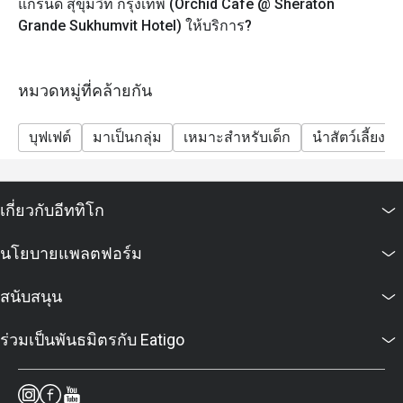
แกรนด์ สุขุมวิท กรุงเทพ (Orchid Cafe @ Sheraton
เด็ก (3 – 12 ปี): 1,225++ บาท ต่อท่าน
Grande Sukhumvit Hotel) ให้บริการ?
(ราคาทั้งหมดเป็นราคาอาหารเท่านั้น)
ส่วนลดใช้ได้เฉพาะราคาบุฟเฟ่ต์เท่านั้น ไม่สามารถใช้ได้
กับเมนูตามสั่งและราคาเด็ก
หมวดหมู่ที่คล้ายกัน
Frequently Asked Questions
ถาม: ร้านออร์คิด คาเฟ่เป็นร้านอาหารแบบไหน? เสิร์ฟ
บุฟเฟต์
มาเป็นกลุ่ม
เหมาะสำหรับเด็ก
นำสัตว์เลี้ยงเข้
อาหารประเภทใด?
ตอบ: ออร์คิด คาเฟ่ (Orchid Café) เป็นห้องอาหารแบบ All-
Day Dining ของโรงแรมเชอราตัน แกรนด์ สุขุมวิท
เกี่ยวกับอีททิโก
ให้บริการอาหารนานาชาติในรูปแบบ บุฟเฟต์และเมนู
ตามสั่ง (à la carte) มีทั้งอาหารไทย ญี่ปุ่น ตะวันตก ซีฟู้ด
นโยบายแพลตฟอร์ม
ซูชิ ซาชิมิ เนื้อย่างระดับพรีเมียม และของหวานหลาก
หลาย
สนับสนุน
ถาม: ร้านเปิดให้บริการเวลาไหนบ้าง?
ตอบ: ร้านเปิดให้บริการทุกวันตั้งแต่ 06.00 – 22.30 น.
ร่วมเป็นพันธมิตรกับ Eatigo
ให้บริการอาหารเช้า กลางวัน เย็น และบุฟเฟต์ซีฟู้ดสุดหรู
ในช่วงวันหยุดสุดสัปดาห์