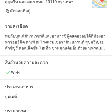
สุขุมวิท คลองเตย กทม. 10110 กรุงเทพฯ
คัดลอกที่อยู่
รายละเอียด
พบกับบุฟเฟ่ต์นานาชาติและอาหารซีฟู้ดสดอร่อยได้ที่ห้องอา
หารออร์คิด คาเฟ่ ณ โรงแรมเชอราตัน แกรนด์ สุขุมวิท, เอ 
ลักซ์ชูรี่ คอลเล็คชั่น โฮเท็ล ชวนคุณเต็มอิ่มด้วยพาเหรดเมนู
อาหารนานาชาติอัดแน่นด้วยคุณภาพและรสชาติอันยอด
เยี่ยมทั้งมื้อกลางวันและมื้อเย็น

สิ่งอำนวยความสะดวก
เหล่าคนรักบุฟเฟ่ต์ไม่ควรพลาดกับอาหารทะเลสดใหม่ มุม
Wi-Fi
อาหารอิตาเลียนและแอนติปาสติ อาหารไทยรสจัดจ้าน 
อาหารญี่ปุ่นมากมายอาทิ ซาชิมิ ซูชิ และเทมปุระ มุมอาหาร
ประเภทอาหาร
อินเดียและตะวันออกกลางที่หลากหลาย มุมเนื้อวัวนุ่มลิ้น
และเนื้อแกะอย่างดีระดับพรีเมี่ยม พร้อมของหวานหลาก
บุฟเฟต์
ชนิด และบรรดาชีสนานาชาติ

บรรยากาศ