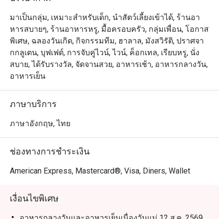
Orchid Cafe @ Sheraton Grande Sukhumvit Hotel นำเสนอ
ประสบการณ์บุฟเฟ่ต์อาหารนานาชาติสุดหรู ตั้งอยู่ที่ชั้น
มาเป็นกลุ่ม, เหมาะสำหรับเด็ก, นำสัตว์เลี้ยงเข้าได้, ร้านอา
ล็อบบี้ของโรงแรม Sheraton Grande Sukhumvit เชื่อมต่อ
หารสบายๆ, ร้านอาหารหรู, มื้อครอบครัว, กลุ่มเพื่อน, โอกาส
โดยตรงกับ สถานีรถไฟฟ้า BTS อโศก และ ศูนย์การค้า 
พิเศษ, ฉลองวันเกิด, กิจกรรมทีม, ฮาลาล, มังสวิรัติ, ปราศจา
Terminal 21 Asok ร้านมีบรรยากาศหรูหราแต่เป็นกันเอง 
กกลูเตน, บุฟเฟต์, การจับคู่ไวน์, ไวน์, ค็อกเทล, เรียบหรู, นั่ง
เหมาะสำหรับครอบครัวและการพบปะทางธุรกิจ ไฮไลต์เมนู
สบาย, ได้รับรางวัล, จัดจานสวย, อาหารเช้า, อาหารกลางวัน,
เด่น ได้แก่ อาหารทะเลสดใหม่ ซาชิมิญี่ปุ่น และเนื้อย่างจาก
อาหารเย็น
มุมคาร์เวอรี่ พร้อมเมนูนานาชาติและของหวานทำสดใหม่
ทุกวัน

ภาษาบริการ
Orchid Cafe เป็นหนึ่งในร้านบุฟเฟ่ต์ยอดนิยมของกรุงเทพฯ ที่
ภาษาอังกฤษ, ไทย
ได้รับเสียงชื่นชมจากทั้งลูกค้าประจำและนักท่องเที่ยว โดด
เด่นด้วยคุณภาพอาหารที่สม่ำเสมอ บริการอบอุ่น และเมนูที่
ช่องทางการชำระเงิน
หลากหลาย ครบทั้งซีฟู้ด ซูชิ อาหารไทย อินเดีย และ
นานาชาติ อีกทั้งยังเดินทางสะดวกใกล้สถานี BTS อโศกและ 
American Express, Mastercard®, Visa, Diners, Wallet
Terminal 21 Asok

เงื่อนไขพิเศษ
การจองผ่านแอปหรือเว็บไซต์ Eatigo คือวิธีที่ชาญฉลาดที่สุด
ในการรับประทานอาหาร เพียงเลือกช่วงเวลาที่ต้องการ ก็
อาหารกลางวันและอาหารเย็นเนื่องวันแม่ 12 ส.ค. 2569