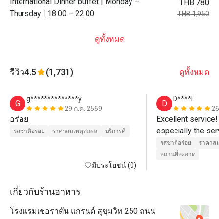
International Dinner buffet | Monday –
THB 780
Thursday | 18.00 – 22.00
THB 1,950
ดูทั้งหมด
รีวิว
4.5
(1,731)
ดูทั้งหมด
g**************y
D****l
G
D
29 ก.ค. 2569
26
อร่อย
Excellent service! 
especially the ser
รสชาติอร่อย
ราคาสมเหตุสมผล
บริการดี
professional in th
รสชาติอร่อย
ราคาสม
presentation.  The 
สถานที่สะอาด
มีประโยชน์ (0)
outstanding.  I hi
Orchid Cafe!  👍
เกี่ยวกับร้านอาหาร
โรงแรมเชอราตัน แกรนด์ สุขุมวิท 250 ถนน