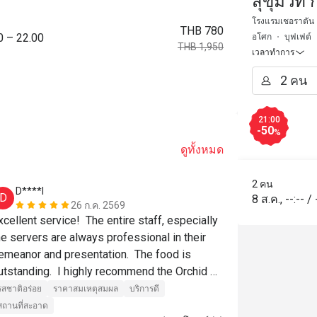
สุขุมวิท
Grande 
โรงแรมเชอราตัน แ
THB 780
0 – 22.00
อโศก
บุฟเฟต์
THB 1,950
เวลาทำการ
21:00
-50
%
ดูทั้งหมด
2 คน
D****l
m******
D
M
8 ส.ค.
,
--:--
/
26 ก.ค. 2569
xcellent service!  The entire staff, especially 
he servers are always professional in their 
รสชาติอร่อย
emeanor and presentation.  The food is 
สถานที่สะอาด
utstanding.  I highly recommend the Orchid 
afe!  👍
รสชาติอร่อย
ราคาสมเหตุสมผล
บริการดี
สถานที่สะอาด