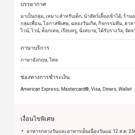
บรรยากาศ
ครอบครัวและการพบปะทางธุรกิจ ไฮไลต์เมนูเด่น ได้แก่ อ
จากมุมคาร์เวอรี่ พร้อมเมนูนานาชาติและของหวานทำสด
มาเป็นกลุ่ม, เหมาะสำหรับเด็ก, นำสัตว์เลี้ยงเข้าได้, ร
กลุ่มเพื่อน, โอกาสพิเศษ, ฉลองวันเกิด, กิจกรรมทีม, ฮาลาล
Orchid Cafe เป็นหนึ่งในร้านบุฟเฟ่ต์ยอดนิยมของกรุงเทพฯ
ไวน์, ไวน์, ค็อกเทล, เรียบหรู, นั่งสบาย, ได้รับรางวัล,
นักท่องเที่ยว โดดเด่นด้วยคุณภาพอาหารที่สม่ำเสมอ บริก
ซูชิ อาหารไทย อินเดีย และนานาชาติ อีกทั้งยังเดินทา
ภาษาบริการ
Asok

ภาษาอังกฤษ, ไทย
การจองผ่านแอปหรือเว็บไซต์ Eatigo คือวิธีที่ชาญฉลาด
ช่องทางการชำระเงิน
American Express, Mastercard®, Visa, Diners, Wallet
เงื่อนไขพิเศษ
อาหารกลางวันและอาหารเย็นเนื่องวันแม่ 12 ส.ค. 256