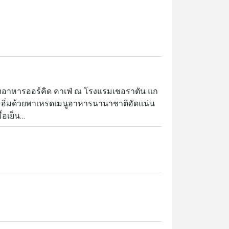
้องอาหารออร์คิด คาเฟ่ ณ โรงแรมเชอราตัน แก
ณเต็มอิ่มด้วยพาเหรดเมนูอาหารนานาชาติอัดแน่น
อเย็น

มุมอาหารอิตาเลียนและแอนติปาสติ อาหารไทย
มปุระ มุมอาหารอินเดียและตะวันออกกลางที่
บพรีเมี่ยม พร้อมของหวานหลากชนิด และบรรดา
สนอประสบการณ์บุฟเฟ่ต์อาหารนานาชาติสุดหรู 
vit เชื่อมต่อโดยตรงกับ สถานีรถไฟฟ้า BTS 
กาศหรูหราแต่เป็นกันเอง เหมาะสำหรับ