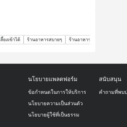
ิร์ฟอาหารประเภทใด?
บบ All-Day Dining ของโรงแรมเชอราตัน แกรนด์
่ง (à la carte) มีทั้งอาหารไทย ญี่ปุ่น ตะวัน
องหวานหลากหลาย
ลี้ยงเข้าได้
ร้านอาหารสบายๆ
ร้านอาหารหรู
มื้อครอบครั
ดหรูในช่วงวันหยุดสุดสัปดาห์
ลย?
้า โดยเฉพาะช่วงมื้อเย็น วันศุกร์–อาทิตย์
นโยบายแพลตฟอร์ม
สนับสนุน
นอนครับ
ข้อกำหนดในการให้บริการ
คำถามที่พบบ
นโยบายความเป็นส่วนตัว
นโยบายผู้ใช้ที่เป็นธรรม