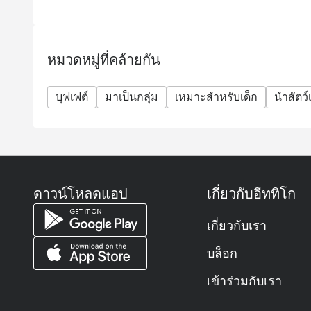
ถาม: ร้านออร์คิด คาเฟ่เป็นร้านอาหารแบบไหน? เส
ตอบ: ออร์คิด คาเฟ่ (Orchid Café) เป็นห้องอาหารแ
สุขุมวิท
หมวดหมู่ที่คล้ายกัน
ให้บริการอาหารนานาชาติในรูปแบบ บุฟเฟต์และเมนูตามสั
ตก ซีฟู้ด ซูชิ ซาชิมิ เนื้อย่างระดับพรีเมียม และข
บุฟเฟต์
มาเป็นกลุ่ม
เหมาะสำหรับเด็ก
นำสัตว์เ
ถาม: ร้านเปิดให้บริการเวลาไหนบ้าง?
ตอบ: ร้านเปิดให้บริการทุกวันตั้งแต่ 06.00 – 22.30 น.
ให้บริการอาหารเช้า กลางวัน เย็น และบุฟเฟต์ซีฟู้ดสุ
ถาม: ต้องจองโต๊ะล่วงหน้าหรือสามารถ Walk-in ได้เ
ตอบ: สามารถ Walk-in ได้ครับ แต่แนะนำให้ จองล่วงหน
ดาวน์โหลดแอป
เกี่ยวกับอีททิโก
หรือวันที่มีบุฟเฟต์พิเศษ เพื่อให้มั่นใจว่าจะมีที่นั่งแน่
ถาม: ราคาบุฟเฟต์เท่าไหร่? มีราคาสำหรับเด็กไหม?
เกี่ยวกับเรา
ตอบ:
ประเภทบุฟเฟต์
บล็อก
ผู้ใหญ่
เข้าร่วมกับเรา
เด็ก (3–12 ปี)
บุฟเฟต์นานาชาติ มื้อกลางวัน (จันทร์–ศุกร์)