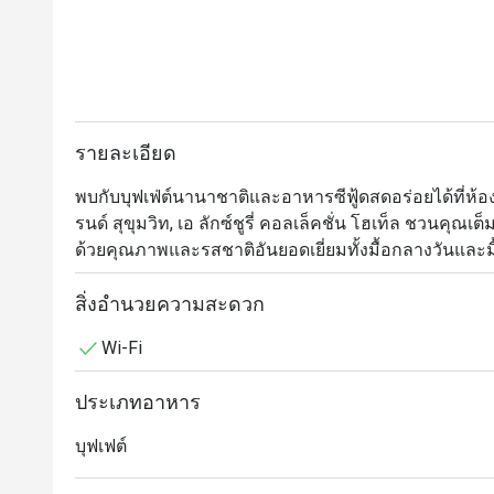
รายละเอียด
พบกับบุฟเฟ่ต์นานาชาติและอาหารซีฟู้ดสดอร่อยได้ที่ห
รนด์ สุขุมวิท, เอ ลักซ์ชูรี่ คอลเล็คชั่น โฮเท็ล ชวนคุ
ด้วยคุณภาพและรสชาติอันยอดเยี่ยมทั้งมื้อกลางวันและมื้
เหล่าคนรักบุฟเฟ่ต์ไม่ควรพลาดกับอาหารทะเลสดใหม่ 
สิ่งอำนวยความสะดวก
รสจัดจ้าน อาหารญี่ปุ่นมากมายอาทิ ซาชิมิ ซูชิ และเท
Wi-Fi
หลากหลาย มุมเนื้อวัวนุ่มลิ้นและเนื้อแกะอย่างดีระดั
ชีสนานาชาติ

ประเภทอาหาร
Orchid Cafe @ Sheraton Grande Sukhumvit Hotel นำเ
บุฟเฟต์
ตั้งอยู่ที่ชั้นล็อบบี้ของโรงแรม Sheraton Grande Sukhum
อโศก และ ศูนย์การค้า Terminal 21 Asok ร้านมีบรรยา