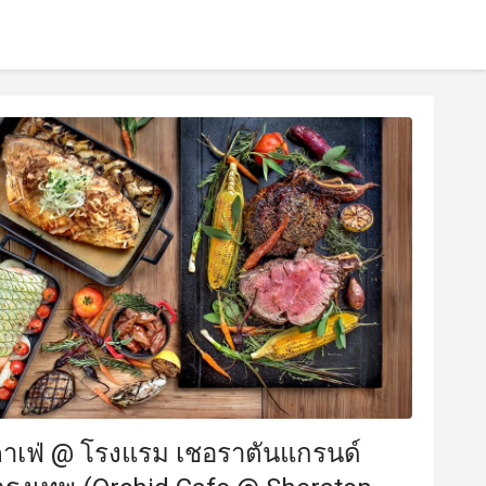
คาเฟ่ @ โรงแรม เชอราตันแกรนด์