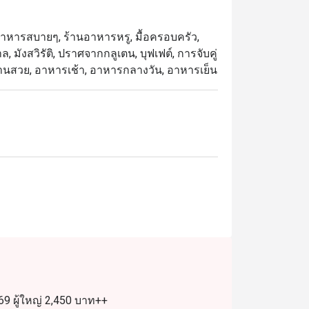
าหารทะเลสดใหม่ ซาชิมิญี่ปุ่น และเนื้อย่าง
ใหม่ทุกวัน

้านอาหารสบายๆ, ร้านอาหารหรู, มื้อครอบครัว,
, มังสวิรัติ, ปราศจากกลูเตน, บุฟเฟต์, การจับคู่
 ที่ได้รับเสียงชื่นชมจากทั้งลูกค้าประจำและ
 จัดจานสวย, อาหารเช้า, อาหารกลางวัน, อาหารเย็น
ารอบอุ่น และเมนูที่หลากหลาย ครบทั้งซีฟู้ด 
งสะดวกใกล้สถานี BTS อโศกและ Terminal 21 
ที่สุดในการรับประทานอาหาร เพียงเลือกช่วง
9 ผู้ใหญ่ 2,450 บาท++