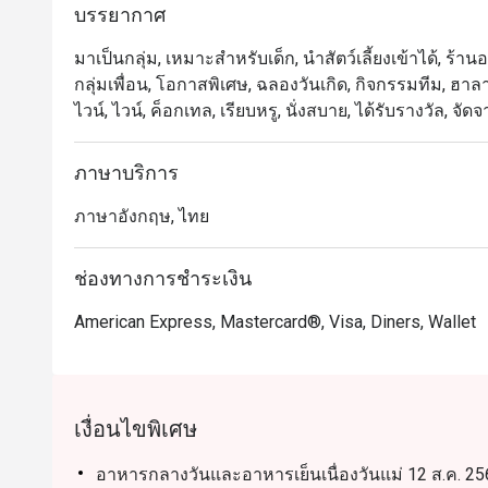
บรรยากาศ
ครอบครัวและการพบปะทางธุรกิจ ไฮไลต์เมนูเด่น ได้แก่ อ
จากมุมคาร์เวอรี่ พร้อมเมนูนานาชาติและของหวานทำสด
มาเป็นกลุ่ม, เหมาะสำหรับเด็ก, นำสัตว์เลี้ยงเข้าได้, ร
กลุ่มเพื่อน, โอกาสพิเศษ, ฉลองวันเกิด, กิจกรรมทีม, ฮาลาล
Orchid Cafe เป็นหนึ่งในร้านบุฟเฟ่ต์ยอดนิยมของกรุงเทพฯ
ไวน์, ไวน์, ค็อกเทล, เรียบหรู, นั่งสบาย, ได้รับรางวัล,
นักท่องเที่ยว โดดเด่นด้วยคุณภาพอาหารที่สม่ำเสมอ บริก
ซูชิ อาหารไทย อินเดีย และนานาชาติ อีกทั้งยังเดินทา
ภาษาบริการ
Asok

ภาษาอังกฤษ, ไทย
การจองผ่านแอปหรือเว็บไซต์ Eatigo คือวิธีที่ชาญฉลาด
ช่องทางการชำระเงิน
American Express, Mastercard®, Visa, Diners, Wallet
เงื่อนไขพิเศษ
อาหารกลางวันและอาหารเย็นเนื่องวันแม่ 12 ส.ค. 256