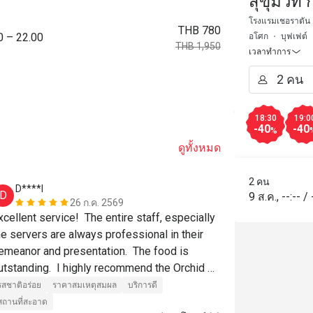
สุขุมวิท
Grande 
โรงแรมเชอราตัน แ
THB 780
0 – 22.00
อโศก
บุฟเฟต์
THB 1,950
เวลาทำการ
18:30
19:0
-40
-40
%
ดูทั้งหมด
2 คน
D****l
m******
D
M
9 ส.ค.
,
--:--
/
26 ก.ค. 2569
xcellent service!  The entire staff, especially 
he servers are always professional in their 
รสชาติอร่อย
emeanor and presentation.  The food is 
สถานที่สะอาด
utstanding.  I highly recommend the Orchid 
afe!  👍
รสชาติอร่อย
ราคาสมเหตุสมผล
บริการดี
สถานที่สะอาด