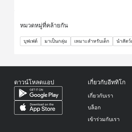
ถาม: ร้านออร์คิด คาเฟ่เป็นร้านอาหารแบบไหน? เส
ตอบ: ออร์คิด คาเฟ่ (Orchid Café) เป็นห้องอาหารแ
สุขุมวิท
หมวดหมู่ที่คล้ายกัน
ให้บริการอาหารนานาชาติในรูปแบบ บุฟเฟต์และเมนูตามสั
ตก ซีฟู้ด ซูชิ ซาชิมิ เนื้อย่างระดับพรีเมียม และข
บุฟเฟต์
มาเป็นกลุ่ม
เหมาะสำหรับเด็ก
นำสัตว์เ
ถาม: ร้านเปิดให้บริการเวลาไหนบ้าง?
ตอบ: ร้านเปิดให้บริการทุกวันตั้งแต่ 06.00 – 22.30 น.
ให้บริการอาหารเช้า กลางวัน เย็น และบุฟเฟต์ซีฟู้ดสุ
ถาม: ต้องจองโต๊ะล่วงหน้าหรือสามารถ Walk-in ได้เ
ตอบ: สามารถ Walk-in ได้ครับ แต่แนะนำให้ จองล่วงหน
ดาวน์โหลดแอป
เกี่ยวกับอีททิโก
หรือวันที่มีบุฟเฟต์พิเศษ เพื่อให้มั่นใจว่าจะมีที่นั่งแน่
ถาม: ราคาบุฟเฟต์เท่าไหร่? มีราคาสำหรับเด็กไหม?
เกี่ยวกับเรา
ตอบ:
ประเภทบุฟเฟต์
บล็อก
ผู้ใหญ่
เข้าร่วมกับเรา
เด็ก (3–12 ปี)
บุฟเฟต์นานาชาติ มื้อกลางวัน (จันทร์–ศุกร์)