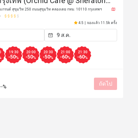
 กรุงเทพ (Orchid Cafe @ Sheraton
Sukhumvit Hotel)
กรนด์ สุขุมวิท 250 ถนนสุขุมวิท คลองเตย กทม. 10110 กรุงเทพฯ
4.5
|
จองแล้ว 11.5k ครั้ง
0
19:30
20:00
20:30
21:00
21:30
-50
-50
-50
-60
-60
%
%
%
%
%
%
ถัดไป
**n
S****************y
S
--%
13 ก.ค. 2569
17 มิ.ย. 2
วันกิดพี่ชาย ทุกคนมีความ
อาหารอร่อย บริการดี
ราคาสมเหตุสมผล
เหมาะกับการเดท
รสชาติอร่อย
ราคาสมเหตุสม
สถานที่สะอาด
เหมาะกับการสั