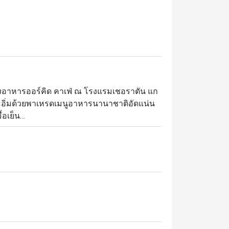
้องอาหารออร์คิด คาเฟ่ ณ โรงแรมเชอราตัน แก
ณเต็มอิ่มด้วยพาเหรดเมนูอาหารนานาชาติอัดแน่น
อเย็น

มุมอาหารอิตาเลียนและแอนติปาสติ อาหารไทย
มปุระ มุมอาหารอินเดียและตะวันออกกลางที่
บพรีเมี่ยม พร้อมของหวานหลากชนิด และบรรดา
สนอประสบการณ์บุฟเฟ่ต์อาหารนานาชาติสุดหรู 
vit เชื่อมต่อโดยตรงกับ สถานีรถไฟฟ้า BTS 
กาศหรูหราแต่เป็นกันเอง เหมาะสำหรับ