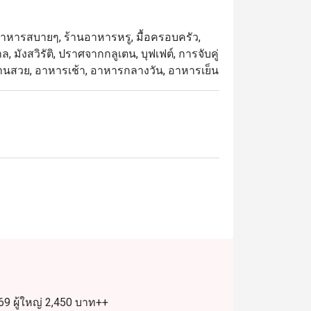
าหารทะเลสดใหม่ ซาชิมิญี่ปุ่น และเนื้อย่าง
ใหม่ทุกวัน

้านอาหารสบายๆ, ร้านอาหารหรู, มื้อครอบครัว,
, มังสวิรัติ, ปราศจากกลูเตน, บุฟเฟต์, การจับคู่
 ที่ได้รับเสียงชื่นชมจากทั้งลูกค้าประจำและ
 จัดจานสวย, อาหารเช้า, อาหารกลางวัน, อาหารเย็น
ารอบอุ่น และเมนูที่หลากหลาย ครบทั้งซีฟู้ด 
งสะดวกใกล้สถานี BTS อโศกและ Terminal 21 
ที่สุดในการรับประทานอาหาร เพียงเลือกช่วง
9 ผู้ใหญ่ 2,450 บาท++