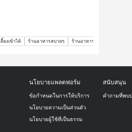
ิร์ฟอาหารประเภทใด?
บบ All-Day Dining ของโรงแรมเชอราตัน แกรนด์
่ง (à la carte) มีทั้งอาหารไทย ญี่ปุ่น ตะวัน
องหวานหลากหลาย
ลี้ยงเข้าได้
ร้านอาหารสบายๆ
ร้านอาหารหรู
มื้อครอบครั
ดหรูในช่วงวันหยุดสุดสัปดาห์
ลย?
้า โดยเฉพาะช่วงมื้อเย็น วันศุกร์–อาทิตย์
นโยบายแพลตฟอร์ม
สนับสนุน
นอนครับ
ข้อกำหนดในการให้บริการ
คำถามที่พบบ
นโยบายความเป็นส่วนตัว
นโยบายผู้ใช้ที่เป็นธรรม