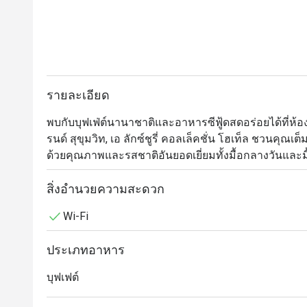
รายละเอียด
พบกับบุฟเฟ่ต์นานาชาติและอาหารซีฟู้ดสดอร่อยได้ที่ห
รนด์ สุขุมวิท, เอ ลักซ์ชูรี่ คอลเล็คชั่น โฮเท็ล ชวนคุ
ด้วยคุณภาพและรสชาติอันยอดเยี่ยมทั้งมื้อกลางวันและมื้
เหล่าคนรักบุฟเฟ่ต์ไม่ควรพลาดกับอาหารทะเลสดใหม่ 
สิ่งอำนวยความสะดวก
รสจัดจ้าน อาหารญี่ปุ่นมากมายอาทิ ซาชิมิ ซูชิ และเท
Wi-Fi
หลากหลาย มุมเนื้อวัวนุ่มลิ้นและเนื้อแกะอย่างดีระดั
ชีสนานาชาติ

ประเภทอาหาร
Orchid Cafe @ Sheraton Grande Sukhumvit Hotel นำเ
บุฟเฟต์
ตั้งอยู่ที่ชั้นล็อบบี้ของโรงแรม Sheraton Grande Sukhum
อโศก และ ศูนย์การค้า Terminal 21 Asok ร้านมีบรรยา