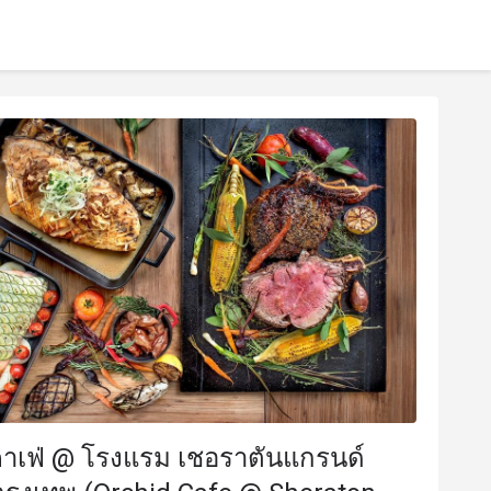
คาเฟ่ @ โรงแรม เชอราตันแกรนด์