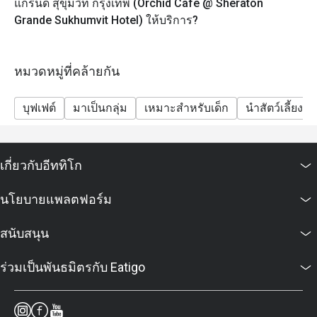
แกรนด์ สุขุมวิท กรุงเทพ (Orchid Cafe @ Sheraton
เด็ก (3 – 12 ปี): 1,225++ บาท ต่อท่าน
Grande Sukhumvit Hotel) ให้บริการ?
(ราคาทั้งหมดเป็นราคาอาหารเท่านั้น)
ส่วนลดใช้ได้เฉพาะราคาบุฟเฟ่ต์เท่านั้น ไม่สามารถใช้ได้
กับเมนูตามสั่งและราคาเด็ก
หมวดหมู่ที่คล้ายกัน
Frequently Asked Questions
ถาม: ร้านออร์คิด คาเฟ่เป็นร้านอาหารแบบไหน? เสิร์ฟ
บุฟเฟต์
มาเป็นกลุ่ม
เหมาะสำหรับเด็ก
นำสัตว์เลี้ยงเข้
อาหารประเภทใด?
ตอบ: ออร์คิด คาเฟ่ (Orchid Café) เป็นห้องอาหารแบบ All-
Day Dining ของโรงแรมเชอราตัน แกรนด์ สุขุมวิท
เกี่ยวกับอีททิโก
ให้บริการอาหารนานาชาติในรูปแบบ บุฟเฟต์และเมนู
ตามสั่ง (à la carte) มีทั้งอาหารไทย ญี่ปุ่น ตะวันตก ซีฟู้ด
นโยบายแพลตฟอร์ม
ซูชิ ซาชิมิ เนื้อย่างระดับพรีเมียม และของหวานหลาก
หลาย
สนับสนุน
ถาม: ร้านเปิดให้บริการเวลาไหนบ้าง?
ตอบ: ร้านเปิดให้บริการทุกวันตั้งแต่ 06.00 – 22.30 น.
ร่วมเป็นพันธมิตรกับ Eatigo
ให้บริการอาหารเช้า กลางวัน เย็น และบุฟเฟต์ซีฟู้ดสุดหรู
ในช่วงวันหยุดสุดสัปดาห์