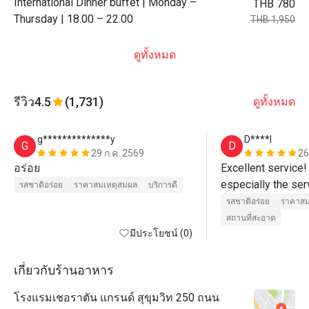
International Dinner buffet | Monday –
THB 780
Thursday | 18.00 – 22.00
THB 1,950
ดูทั้งหมด
รีวิว
4.5
(1,731)
ดูทั้งหมด
g**************y
D****l
G
D
29 ก.ค. 2569
26
อร่อย
Excellent service! 
especially the ser
รสชาติอร่อย
ราคาสมเหตุสมผล
บริการดี
professional in th
รสชาติอร่อย
ราคาสม
presentation.  The 
สถานที่สะอาด
มีประโยชน์ (0)
outstanding.  I hi
Orchid Cafe!  👍
เกี่ยวกับร้านอาหาร
โรงแรมเชอราตัน แกรนด์ สุขุมวิท 250 ถนน