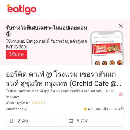
รับรางวัลพิเศษเฉพาะในแอปเลยตอน
นี้!
ใช้งานแอป Eatigo ตอนนี้ รับรางวัลมูลค่าสูงสุด
ถึงTHB 300!
ใช้แอพ
ออร์คิด คาเฟ่ @ โรงแรม เชอราตันแก
รนด์ สุขุมวิท กรุงเทพ (Orchid Cafe @
Sheraton Grande Sukhumvit Hotel)
โรงแรมเชอราตัน แกรนด์ สุขุมวิท 250 ถนนสุขุมวิท คลองเตย กทม. 10110
กรุงเทพฯ
อโศก
บุฟเฟต์
เวลาทำการ
4.5
|
จองแล้ว 11.5k ครั้ง