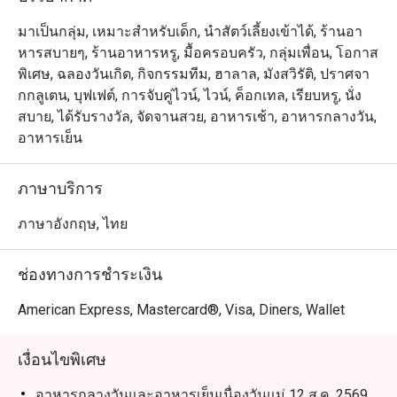
Orchid Cafe @ Sheraton Grande Sukhumvit Hotel นำเสนอ
ประสบการณ์บุฟเฟ่ต์อาหารนานาชาติสุดหรู ตั้งอยู่ที่ชั้น
มาเป็นกลุ่ม, เหมาะสำหรับเด็ก, นำสัตว์เลี้ยงเข้าได้, ร้านอา
ล็อบบี้ของโรงแรม Sheraton Grande Sukhumvit เชื่อมต่อ
หารสบายๆ, ร้านอาหารหรู, มื้อครอบครัว, กลุ่มเพื่อน, โอกาส
โดยตรงกับ สถานีรถไฟฟ้า BTS อโศก และ ศูนย์การค้า 
พิเศษ, ฉลองวันเกิด, กิจกรรมทีม, ฮาลาล, มังสวิรัติ, ปราศจา
Terminal 21 Asok ร้านมีบรรยากาศหรูหราแต่เป็นกันเอง 
กกลูเตน, บุฟเฟต์, การจับคู่ไวน์, ไวน์, ค็อกเทล, เรียบหรู, นั่ง
เหมาะสำหรับครอบครัวและการพบปะทางธุรกิจ ไฮไลต์เมนู
สบาย, ได้รับรางวัล, จัดจานสวย, อาหารเช้า, อาหารกลางวัน,
เด่น ได้แก่ อาหารทะเลสดใหม่ ซาชิมิญี่ปุ่น และเนื้อย่างจาก
อาหารเย็น
มุมคาร์เวอรี่ พร้อมเมนูนานาชาติและของหวานทำสดใหม่
ทุกวัน

ภาษาบริการ
Orchid Cafe เป็นหนึ่งในร้านบุฟเฟ่ต์ยอดนิยมของกรุงเทพฯ ที่
ภาษาอังกฤษ, ไทย
ได้รับเสียงชื่นชมจากทั้งลูกค้าประจำและนักท่องเที่ยว โดด
เด่นด้วยคุณภาพอาหารที่สม่ำเสมอ บริการอบอุ่น และเมนูที่
ช่องทางการชำระเงิน
หลากหลาย ครบทั้งซีฟู้ด ซูชิ อาหารไทย อินเดีย และ
นานาชาติ อีกทั้งยังเดินทางสะดวกใกล้สถานี BTS อโศกและ 
American Express, Mastercard®, Visa, Diners, Wallet
Terminal 21 Asok

เงื่อนไขพิเศษ
การจองผ่านแอปหรือเว็บไซต์ Eatigo คือวิธีที่ชาญฉลาดที่สุด
ในการรับประทานอาหาร เพียงเลือกช่วงเวลาที่ต้องการ ก็
อาหารกลางวันและอาหารเย็นเนื่องวันแม่ 12 ส.ค. 2569