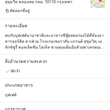
สุขุมวิท คลองเตย กทม. 10110 กรุงเทพฯ
คัดลอกที่อยู่
รายละเอียด
พบกับบุฟเฟ่ต์นานาชาติและอาหารซีฟู้ดสดอร่อยได้ที่ห้องอา
หารออร์คิด คาเฟ่ ณ โรงแรมเชอราตัน แกรนด์ สุขุมวิท, เอ 
ลักซ์ชูรี่ คอลเล็คชั่น โฮเท็ล ชวนคุณเต็มอิ่มด้วยพาเหรดเมนู
อาหารนานาชาติอัดแน่นด้วยคุณภาพและรสชาติอันยอด
เยี่ยมทั้งมื้อกลางวันและมื้อเย็น

สิ่งอำนวยความสะดวก
เหล่าคนรักบุฟเฟ่ต์ไม่ควรพลาดกับอาหารทะเลสดใหม่ มุม
Wi-Fi
อาหารอิตาเลียนและแอนติปาสติ อาหารไทยรสจัดจ้าน 
อาหารญี่ปุ่นมากมายอาทิ ซาชิมิ ซูชิ และเทมปุระ มุมอาหาร
ประเภทอาหาร
อินเดียและตะวันออกกลางที่หลากหลาย มุมเนื้อวัวนุ่มลิ้น
และเนื้อแกะอย่างดีระดับพรีเมี่ยม พร้อมของหวานหลาก
บุฟเฟต์
ชนิด และบรรดาชีสนานาชาติ

บรรยากาศ