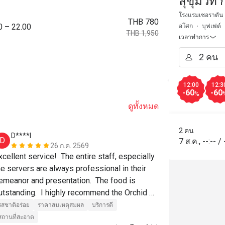
สุขุมวิท
Grande 
โรงแรมเชอราตัน แ
THB 780
0 – 22.00
อโศก
บุฟเฟต์
THB 1,950
เวลาทำการ
12:00
12:3
-60
-60
%
ดูทั้งหมด
2 คน
D****l
m******
D
M
7 ส.ค.
,
--:--
/
26 ก.ค. 2569
xcellent service!  The entire staff, especially 
he servers are always professional in their 
รสชาติอร่อย
emeanor and presentation.  The food is 
สถานที่สะอาด
utstanding.  I highly recommend the Orchid 
afe!  👍
รสชาติอร่อย
ราคาสมเหตุสมผล
บริการดี
สถานที่สะอาด