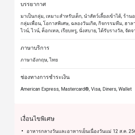
บรรยากาศ
ครอบครัวและการพบปะทางธุรกิจ ไฮไลต์เมนูเด่น ได้แก่ อ
จากมุมคาร์เวอรี่ พร้อมเมนูนานาชาติและของหวานทำสด
มาเป็นกลุ่ม, เหมาะสำหรับเด็ก, นำสัตว์เลี้ยงเข้าได้, ร
กลุ่มเพื่อน, โอกาสพิเศษ, ฉลองวันเกิด, กิจกรรมทีม, ฮาลาล
Orchid Cafe เป็นหนึ่งในร้านบุฟเฟ่ต์ยอดนิยมของกรุงเทพฯ
ไวน์, ไวน์, ค็อกเทล, เรียบหรู, นั่งสบาย, ได้รับรางวัล,
นักท่องเที่ยว โดดเด่นด้วยคุณภาพอาหารที่สม่ำเสมอ บริก
ซูชิ อาหารไทย อินเดีย และนานาชาติ อีกทั้งยังเดินทา
ภาษาบริการ
Asok

ภาษาอังกฤษ, ไทย
การจองผ่านแอปหรือเว็บไซต์ Eatigo คือวิธีที่ชาญฉลาด
ช่องทางการชำระเงิน
American Express, Mastercard®, Visa, Diners, Wallet
เงื่อนไขพิเศษ
อาหารกลางวันและอาหารเย็นเนื่องวันแม่ 12 ส.ค. 256