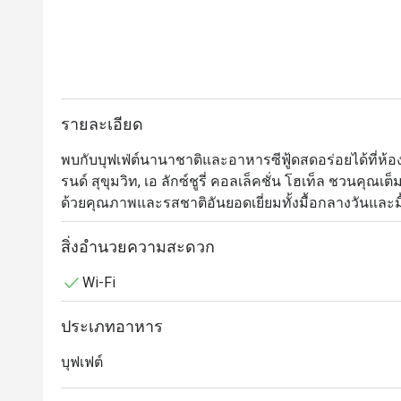
รายละเอียด
พบกับบุฟเฟ่ต์นานาชาติและอาหารซีฟู้ดสดอร่อยได้ที่ห
รนด์ สุขุมวิท, เอ ลักซ์ชูรี่ คอลเล็คชั่น โฮเท็ล ชวนคุ
ด้วยคุณภาพและรสชาติอันยอดเยี่ยมทั้งมื้อกลางวันและมื้
เหล่าคนรักบุฟเฟ่ต์ไม่ควรพลาดกับอาหารทะเลสดใหม่ 
สิ่งอำนวยความสะดวก
รสจัดจ้าน อาหารญี่ปุ่นมากมายอาทิ ซาชิมิ ซูชิ และเท
Wi-Fi
หลากหลาย มุมเนื้อวัวนุ่มลิ้นและเนื้อแกะอย่างดีระดั
ชีสนานาชาติ

ประเภทอาหาร
Orchid Cafe @ Sheraton Grande Sukhumvit Hotel นำเ
บุฟเฟต์
ตั้งอยู่ที่ชั้นล็อบบี้ของโรงแรม Sheraton Grande Sukhum
อโศก และ ศูนย์การค้า Terminal 21 Asok ร้านมีบรรยา