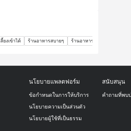
ิร์ฟอาหารประเภทใด?
บบ All-Day Dining ของโรงแรมเชอราตัน แกรนด์
่ง (à la carte) มีทั้งอาหารไทย ญี่ปุ่น ตะวัน
องหวานหลากหลาย
ลี้ยงเข้าได้
ร้านอาหารสบายๆ
ร้านอาหารหรู
มื้อครอบครั
ดหรูในช่วงวันหยุดสุดสัปดาห์
ลย?
้า โดยเฉพาะช่วงมื้อเย็น วันศุกร์–อาทิตย์
นโยบายแพลตฟอร์ม
สนับสนุน
นอนครับ
ข้อกำหนดในการให้บริการ
คำถามที่พบบ
นโยบายความเป็นส่วนตัว
นโยบายผู้ใช้ที่เป็นธรรม