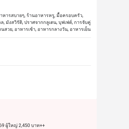
าหารทะเลสดใหม่ ซาชิมิญี่ปุ่น และเนื้อย่าง
ใหม่ทุกวัน

้านอาหารสบายๆ, ร้านอาหารหรู, มื้อครอบครัว,
, มังสวิรัติ, ปราศจากกลูเตน, บุฟเฟต์, การจับคู่
 ที่ได้รับเสียงชื่นชมจากทั้งลูกค้าประจำและ
 จัดจานสวย, อาหารเช้า, อาหารกลางวัน, อาหารเย็น
ารอบอุ่น และเมนูที่หลากหลาย ครบทั้งซีฟู้ด 
งสะดวกใกล้สถานี BTS อโศกและ Terminal 21 
ที่สุดในการรับประทานอาหาร เพียงเลือกช่วง
9 ผู้ใหญ่ 2,450 บาท++