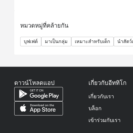
ถาม: ร้านออร์คิด คาเฟ่เป็นร้านอาหารแบบไหน? เส
ตอบ: ออร์คิด คาเฟ่ (Orchid Café) เป็นห้องอาหารแ
สุขุมวิท
หมวดหมู่ที่คล้ายกัน
ให้บริการอาหารนานาชาติในรูปแบบ บุฟเฟต์และเมนูตามสั
ตก ซีฟู้ด ซูชิ ซาชิมิ เนื้อย่างระดับพรีเมียม และข
บุฟเฟต์
มาเป็นกลุ่ม
เหมาะสำหรับเด็ก
นำสัตว์เ
ถาม: ร้านเปิดให้บริการเวลาไหนบ้าง?
ตอบ: ร้านเปิดให้บริการทุกวันตั้งแต่ 06.00 – 22.30 น.
ให้บริการอาหารเช้า กลางวัน เย็น และบุฟเฟต์ซีฟู้ดสุ
ถาม: ต้องจองโต๊ะล่วงหน้าหรือสามารถ Walk-in ได้เ
ตอบ: สามารถ Walk-in ได้ครับ แต่แนะนำให้ จองล่วงหน
ดาวน์โหลดแอป
เกี่ยวกับอีททิโก
หรือวันที่มีบุฟเฟต์พิเศษ เพื่อให้มั่นใจว่าจะมีที่นั่งแน่
ถาม: ราคาบุฟเฟต์เท่าไหร่? มีราคาสำหรับเด็กไหม?
เกี่ยวกับเรา
ตอบ:
ประเภทบุฟเฟต์
บล็อก
ผู้ใหญ่
เข้าร่วมกับเรา
เด็ก (3–12 ปี)
บุฟเฟต์นานาชาติ มื้อกลางวัน (จันทร์–ศุกร์)