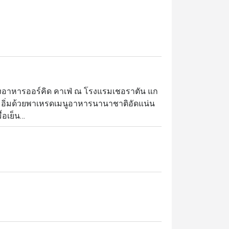
้องอาหารออร์คิด คาเฟ่ ณ โรงแรมเชอราตัน แก
ณเต็มอิ่มด้วยพาเหรดเมนูอาหารนานาชาติอัดแน่น
อเย็น

มุมอาหารอิตาเลียนและแอนติปาสติ อาหารไทย
มปุระ มุมอาหารอินเดียและตะวันออกกลางที่
บพรีเมี่ยม พร้อมของหวานหลากชนิด และบรรดา
สนอประสบการณ์บุฟเฟ่ต์อาหารนานาชาติสุดหรู 
vit เชื่อมต่อโดยตรงกับ สถานีรถไฟฟ้า BTS 
กาศหรูหราแต่เป็นกันเอง เหมาะสำหรับ