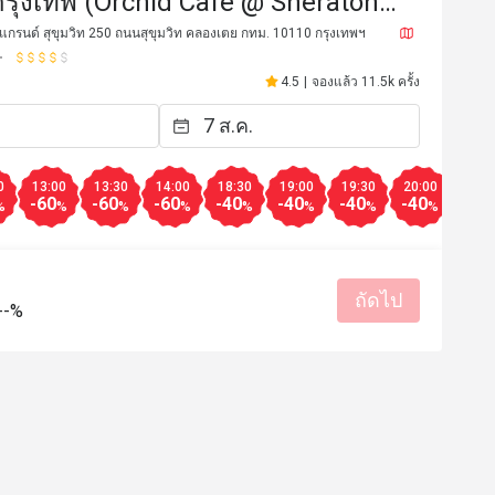
 กรุงเทพ (Orchid Cafe @ Sheraton
Sukhumvit Hotel)
กรนด์ สุขุมวิท 250 ถนนสุขุมวิท คลองเตย กทม. 10110 กรุงเทพฯ
4.5
|
จองแล้ว 11.5k ครั้ง
0
13:00
13:30
14:00
18:30
19:00
19:30
20:00
20:3
-60
-60
-60
-40
-40
-40
-40
-40
%
%
%
%
%
%
%
%
ถัดไป
**n
S****************y
S
--%
13 ก.ค. 2569
17 มิ.ย. 2
วันกิดพี่ชาย ทุกคนมีความ
อาหารอร่อย บริการดี
ราคาสมเหตุสมผล
เหมาะกับการเดท
รสชาติอร่อย
ราคาสมเหตุสม
สถานที่สะอาด
เหมาะกับการสั