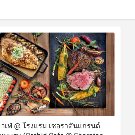
คาเฟ่ @ โรงแรม เชอราตันแกรนด์