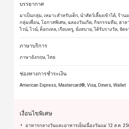
บรรยากาศ
ครอบครัวและการพบปะทางธุรกิจ ไฮไลต์เมนูเด่น ได้แก่ อ
จากมุมคาร์เวอรี่ พร้อมเมนูนานาชาติและของหวานทำสด
มาเป็นกลุ่ม, เหมาะสำหรับเด็ก, นำสัตว์เลี้ยงเข้าได้, ร
กลุ่มเพื่อน, โอกาสพิเศษ, ฉลองวันเกิด, กิจกรรมทีม, ฮาลาล
Orchid Cafe เป็นหนึ่งในร้านบุฟเฟ่ต์ยอดนิยมของกรุงเทพฯ
ไวน์, ไวน์, ค็อกเทล, เรียบหรู, นั่งสบาย, ได้รับรางวัล,
นักท่องเที่ยว โดดเด่นด้วยคุณภาพอาหารที่สม่ำเสมอ บริก
ซูชิ อาหารไทย อินเดีย และนานาชาติ อีกทั้งยังเดินทา
ภาษาบริการ
Asok

ภาษาอังกฤษ, ไทย
การจองผ่านแอปหรือเว็บไซต์ Eatigo คือวิธีที่ชาญฉลาด
ช่องทางการชำระเงิน
American Express, Mastercard®, Visa, Diners, Wallet
เงื่อนไขพิเศษ
อาหารกลางวันและอาหารเย็นเนื่องวันแม่ 12 ส.ค. 256