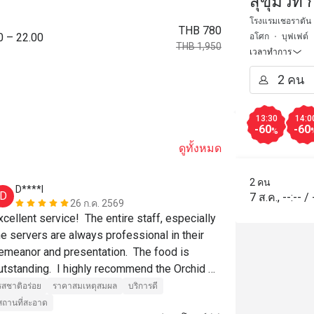
สุขุมวิท
Grande 
โรงแรมเชอราตัน แ
THB 780
0 – 22.00
อโศก
บุฟเฟต์
THB 1,950
เวลาทำการ
13:30
14:0
-60
-60
%
ดูทั้งหมด
2 คน
D****l
m******
D
M
7 ส.ค.
,
--:--
/
26 ก.ค. 2569
xcellent service!  The entire staff, especially 
he servers are always professional in their 
รสชาติอร่อย
emeanor and presentation.  The food is 
สถานที่สะอาด
utstanding.  I highly recommend the Orchid 
afe!  👍
รสชาติอร่อย
ราคาสมเหตุสมผล
บริการดี
สถานที่สะอาด