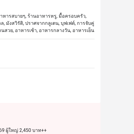
าหารทะเลสดใหม่ ซาชิมิญี่ปุ่น และเนื้อย่าง
ใหม่ทุกวัน

้านอาหารสบายๆ, ร้านอาหารหรู, มื้อครอบครัว,
, มังสวิรัติ, ปราศจากกลูเตน, บุฟเฟต์, การจับคู่
 ที่ได้รับเสียงชื่นชมจากทั้งลูกค้าประจำและ
 จัดจานสวย, อาหารเช้า, อาหารกลางวัน, อาหารเย็น
ารอบอุ่น และเมนูที่หลากหลาย ครบทั้งซีฟู้ด 
งสะดวกใกล้สถานี BTS อโศกและ Terminal 21 
ที่สุดในการรับประทานอาหาร เพียงเลือกช่วง
9 ผู้ใหญ่ 2,450 บาท++