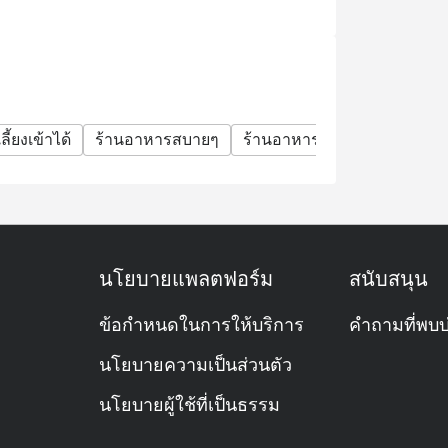
ิร์ฟอาหารประเภทใด?
บบ All-Day Dining ของโรงแรมเชอราตัน แกรนด์
่ง (à la carte) มีทั้งอาหารไทย ญี่ปุ่น ตะวัน
องหวานหลากหลาย
ลี้ยงเข้าได้
ร้านอาหารสบายๆ
ร้านอาหารหรู
มื้อครอบครั
ดหรูในช่วงวันหยุดสุดสัปดาห์
ลย?
้า โดยเฉพาะช่วงมื้อเย็น วันศุกร์–อาทิตย์
นโยบายแพลตฟอร์ม
สนับสนุน
นอนครับ
ข้อกำหนดในการให้บริการ
คำถามที่พบบ
นโยบายความเป็นส่วนตัว
นโยบายผู้ใช้ที่เป็นธรรม