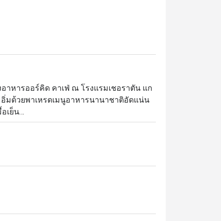
้องอาหารออร์คิด คาเฟ่ ณ โรงแรมเชอราตัน แก
ณเต็มอิ่มด้วยพาเหรดเมนูอาหารนานาชาติอัดแน่น
อเย็น

มุมอาหารอิตาเลียนและแอนติปาสติ อาหารไทย
มปุระ มุมอาหารอินเดียและตะวันออกกลางที่
บพรีเมี่ยม พร้อมของหวานหลากชนิด และบรรดา
สนอประสบการณ์บุฟเฟ่ต์อาหารนานาชาติสุดหรู 
vit เชื่อมต่อโดยตรงกับ สถานีรถไฟฟ้า BTS 
กาศหรูหราแต่เป็นกันเอง เหมาะสำหรับ