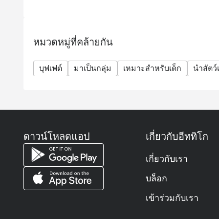
ถาม: ร้านออร์คิด คาเฟ่เป็นร้านอาหารแบบไหน? เส
ตอบ: ออร์คิด คาเฟ่ (Orchid Café) เป็นห้องอาหารแ
สุขุมวิท
หมวดหมู่ที่คล้ายกัน
ให้บริการอาหารนานาชาติในรูปแบบ บุฟเฟต์และเมนูตามสั
ตก ซีฟู้ด ซูชิ ซาชิมิ เนื้อย่างระดับพรีเมียม และข
บุฟเฟต์
มาเป็นกลุ่ม
เหมาะสำหรับเด็ก
นำสัตว์เ
ถาม: ร้านเปิดให้บริการเวลาไหนบ้าง?
ตอบ: ร้านเปิดให้บริการทุกวันตั้งแต่ 06.00 – 22.30 น.
ให้บริการอาหารเช้า กลางวัน เย็น และบุฟเฟต์ซีฟู้ดสุ
ถาม: ต้องจองโต๊ะล่วงหน้าหรือสามารถ Walk-in ได้เ
ตอบ: สามารถ Walk-in ได้ครับ แต่แนะนำให้ จองล่วงหน
ดาวน์โหลดแอป
เกี่ยวกับอีททิโก
หรือวันที่มีบุฟเฟต์พิเศษ เพื่อให้มั่นใจว่าจะมีที่นั่งแน่
ถาม: ราคาบุฟเฟต์เท่าไหร่? มีราคาสำหรับเด็กไหม?
เกี่ยวกับเรา
ตอบ:
ประเภทบุฟเฟต์
บล็อก
ผู้ใหญ่
เข้าร่วมกับเรา
เด็ก (3–12 ปี)
บุฟเฟต์นานาชาติ มื้อกลางวัน (จันทร์–ศุกร์)