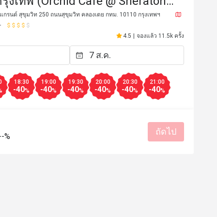
 กรุงเทพ (Orchid Cafe @ Sheraton
Sukhumvit Hotel)
กรนด์ สุขุมวิท 250 ถนนสุขุมวิท คลองเตย กทม. 10110 กรุงเทพฯ
4.5
|
จองแล้ว 11.5k ครั้ง
0
18:30
19:00
19:30
20:00
20:30
21:00
-40
-40
-40
-40
-40
-40
%
%
%
%
%
%
%
ถัดไป
**n
S****************y
S
--%
13 ก.ค. 2569
17 มิ.ย. 2
วันกิดพี่ชาย ทุกคนมีความ
อาหารอร่อย บริการดี
ราคาสมเหตุสมผล
เหมาะกับการเดท
รสชาติอร่อย
ราคาสมเหตุสม
สถานที่สะอาด
เหมาะกับการสั