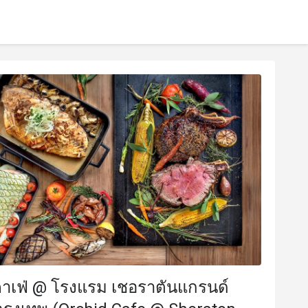
คาเฟ่ @ โรงแรม เชอราตันแกรนด์