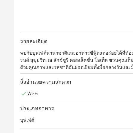
รายละเอียด
พบกับบุฟเฟ่ต์นานาชาติและอาหารซีฟู้ดสดอร่อยได้ที่ห
รนด์ สุขุมวิท, เอ ลักซ์ชูรี่ คอลเล็คชั่น โฮเท็ล ชวนคุ
ด้วยคุณภาพและรสชาติอันยอดเยี่ยมทั้งมื้อกลางวันและมื้
เหล่าคนรักบุฟเฟ่ต์ไม่ควรพลาดกับอาหารทะเลสดใหม่ 
สิ่งอำนวยความสะดวก
รสจัดจ้าน อาหารญี่ปุ่นมากมายอาทิ ซาชิมิ ซูชิ และเท
Wi-Fi
หลากหลาย มุมเนื้อวัวนุ่มลิ้นและเนื้อแกะอย่างดีระดั
ชีสนานาชาติ

ประเภทอาหาร
Orchid Cafe @ Sheraton Grande Sukhumvit Hotel นำเ
บุฟเฟต์
ตั้งอยู่ที่ชั้นล็อบบี้ของโรงแรม Sheraton Grande Sukhum
อโศก และ ศูนย์การค้า Terminal 21 Asok ร้านมีบรรยา