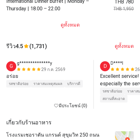
International Dinner buffet | Monday –
THB 780
Thursday | 18.00 – 22.00
THB 1,950
ดูทั้งหมด
รีวิว
4.5
(1,731)
ดูทั้งหมด
g**************y
D****l
G
D
29 ก.ค. 2569
26
อร่อย
Excellent service! 
especially the ser
รสชาติอร่อย
ราคาสมเหตุสมผล
บริการดี
professional in th
รสชาติอร่อย
ราคาสม
presentation.  The 
สถานที่สะอาด
มีประโยชน์ (0)
outstanding.  I hi
Orchid Cafe!  👍
เกี่ยวกับร้านอาหาร
โรงแรมเชอราตัน แกรนด์ สุขุมวิท 250 ถนน