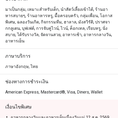
Orchid Cafe @ Sheraton Grande Sukhumvit Hotel นำเสนอ
ประสบการณ์บุฟเฟ่ต์อาหารนานาชาติสุดหรู ตั้งอยู่ที่ชั้น
มาเป็นกลุ่ม, เหมาะสำหรับเด็ก, นำสัตว์เลี้ยงเข้าได้, ร้านอา
ล็อบบี้ของโรงแรม Sheraton Grande Sukhumvit เชื่อมต่อ
หารสบายๆ, ร้านอาหารหรู, มื้อครอบครัว, กลุ่มเพื่อน, โอกาส
โดยตรงกับ สถานีรถไฟฟ้า BTS อโศก และ ศูนย์การค้า 
พิเศษ, ฉลองวันเกิด, กิจกรรมทีม, ฮาลาล, มังสวิรัติ, ปราศจา
Terminal 21 Asok ร้านมีบรรยากาศหรูหราแต่เป็นกันเอง 
กกลูเตน, บุฟเฟต์, การจับคู่ไวน์, ไวน์, ค็อกเทล, เรียบหรู, นั่ง
เหมาะสำหรับครอบครัวและการพบปะทางธุรกิจ ไฮไลต์เมนู
สบาย, ได้รับรางวัล, จัดจานสวย, อาหารเช้า, อาหารกลางวัน,
เด่น ได้แก่ อาหารทะเลสดใหม่ ซาชิมิญี่ปุ่น และเนื้อย่างจาก
อาหารเย็น
มุมคาร์เวอรี่ พร้อมเมนูนานาชาติและของหวานทำสดใหม่
ทุกวัน

ภาษาบริการ
Orchid Cafe เป็นหนึ่งในร้านบุฟเฟ่ต์ยอดนิยมของกรุงเทพฯ ที่
ภาษาอังกฤษ, ไทย
ได้รับเสียงชื่นชมจากทั้งลูกค้าประจำและนักท่องเที่ยว โดด
เด่นด้วยคุณภาพอาหารที่สม่ำเสมอ บริการอบอุ่น และเมนูที่
ช่องทางการชำระเงิน
หลากหลาย ครบทั้งซีฟู้ด ซูชิ อาหารไทย อินเดีย และ
นานาชาติ อีกทั้งยังเดินทางสะดวกใกล้สถานี BTS อโศกและ 
American Express, Mastercard®, Visa, Diners, Wallet
Terminal 21 Asok

เงื่อนไขพิเศษ
การจองผ่านแอปหรือเว็บไซต์ Eatigo คือวิธีที่ชาญฉลาดที่สุด
ในการรับประทานอาหาร เพียงเลือกช่วงเวลาที่ต้องการ ก็
อาหารกลางวันและอาหารเย็นเนื่องวันแม่ 12 ส.ค. 2569