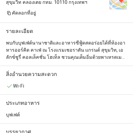
สุขุมวิท คลองเตย กทม. 10110 กรุงเทพฯ
คัดลอกที่อยู่
รายละเอียด
พบกับบุฟเฟ่ต์นานาชาติและอาหารซีฟู้ดสดอร่อยได้ที่ห้องอา
หารออร์คิด คาเฟ่ ณ โรงแรมเชอราตัน แกรนด์ สุขุมวิท, เอ 
ลักซ์ชูรี่ คอลเล็คชั่น โฮเท็ล ชวนคุณเต็มอิ่มด้วยพาเหรดเมนู
อาหารนานาชาติอัดแน่นด้วยคุณภาพและรสชาติอันยอด
เยี่ยมทั้งมื้อกลางวันและมื้อเย็น

สิ่งอำนวยความสะดวก
เหล่าคนรักบุฟเฟ่ต์ไม่ควรพลาดกับอาหารทะเลสดใหม่ มุม
Wi-Fi
อาหารอิตาเลียนและแอนติปาสติ อาหารไทยรสจัดจ้าน 
อาหารญี่ปุ่นมากมายอาทิ ซาชิมิ ซูชิ และเทมปุระ มุมอาหาร
ประเภทอาหาร
อินเดียและตะวันออกกลางที่หลากหลาย มุมเนื้อวัวนุ่มลิ้น
และเนื้อแกะอย่างดีระดับพรีเมี่ยม พร้อมของหวานหลาก
บุฟเฟต์
ชนิด และบรรดาชีสนานาชาติ

บรรยากาศ