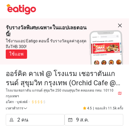
รับรางวัลพิเศษเฉพาะในแอปเลยตอน
นี้!
ใช้งานแอป Eatigo ตอนนี้ รับรางวัลมูลค่าสูงสุด
ถึงTHB 300!
ใช้แอพ
ออร์คิด คาเฟ่ @ โรงแรม เชอราตันแก
รนด์ สุขุมวิท กรุงเทพ (Orchid Cafe @
Sheraton Grande Sukhumvit Hotel)
โรงแรมเชอราตัน แกรนด์ สุขุมวิท 250 ถนนสุขุมวิท คลองเตย กทม. 10110
กรุงเทพฯ
อโศก
บุฟเฟต์
เวลาทำการ
4.5
|
จองแล้ว 11.5k ครั้ง