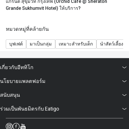
แกรนด์ สุขุมวิท กรุงเทพ (Orchid Cafe @ Sheraton
เด็ก (3 – 12 ปี): 1,225++ บาท ต่อท่าน
Grande Sukhumvit Hotel) ให้บริการ?
(ราคาทั้งหมดเป็นราคาอาหารเท่านั้น)
ส่วนลดใช้ได้เฉพาะราคาบุฟเฟ่ต์เท่านั้น ไม่สามารถใช้ได้
กับเมนูตามสั่งและราคาเด็ก
หมวดหมู่ที่คล้ายกัน
Frequently Asked Questions
ถาม: ร้านออร์คิด คาเฟ่เป็นร้านอาหารแบบไหน? เสิร์ฟ
บุฟเฟต์
มาเป็นกลุ่ม
เหมาะสำหรับเด็ก
นำสัตว์เลี้ยงเข้
อาหารประเภทใด?
ตอบ: ออร์คิด คาเฟ่ (Orchid Café) เป็นห้องอาหารแบบ All-
Day Dining ของโรงแรมเชอราตัน แกรนด์ สุขุมวิท
เกี่ยวกับอีททิโก
ให้บริการอาหารนานาชาติในรูปแบบ บุฟเฟต์และเมนู
ตามสั่ง (à la carte) มีทั้งอาหารไทย ญี่ปุ่น ตะวันตก ซีฟู้ด
นโยบายแพลตฟอร์ม
ซูชิ ซาชิมิ เนื้อย่างระดับพรีเมียม และของหวานหลาก
หลาย
สนับสนุน
ถาม: ร้านเปิดให้บริการเวลาไหนบ้าง?
ตอบ: ร้านเปิดให้บริการทุกวันตั้งแต่ 06.00 – 22.30 น.
ร่วมเป็นพันธมิตรกับ Eatigo
ให้บริการอาหารเช้า กลางวัน เย็น และบุฟเฟต์ซีฟู้ดสุดหรู
ในช่วงวันหยุดสุดสัปดาห์