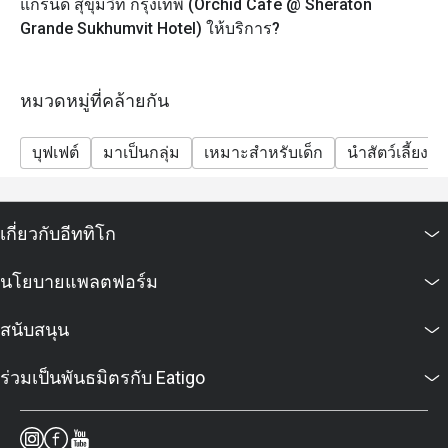
แกรนด์ สุขุมวิท กรุงเทพ (Orchid Cafe @ Sheraton
เด็ก (3 – 12 ปี): 1,225++ บาท ต่อท่าน
Grande Sukhumvit Hotel) ให้บริการ?
(ราคาทั้งหมดเป็นราคาอาหารเท่านั้น)
ส่วนลดใช้ได้เฉพาะราคาบุฟเฟ่ต์เท่านั้น ไม่สามารถใช้ได้
กับเมนูตามสั่งและราคาเด็ก
หมวดหมู่ที่คล้ายกัน
Frequently Asked Questions
ถาม: ร้านออร์คิด คาเฟ่เป็นร้านอาหารแบบไหน? เสิร์ฟ
บุฟเฟต์
มาเป็นกลุ่ม
เหมาะสำหรับเด็ก
นำสัตว์เลี้ยงเข้
อาหารประเภทใด?
ตอบ: ออร์คิด คาเฟ่ (Orchid Café) เป็นห้องอาหารแบบ All-
Day Dining ของโรงแรมเชอราตัน แกรนด์ สุขุมวิท
เกี่ยวกับอีททิโก
ให้บริการอาหารนานาชาติในรูปแบบ บุฟเฟต์และเมนู
ตามสั่ง (à la carte) มีทั้งอาหารไทย ญี่ปุ่น ตะวันตก ซีฟู้ด
นโยบายแพลตฟอร์ม
ซูชิ ซาชิมิ เนื้อย่างระดับพรีเมียม และของหวานหลาก
หลาย
สนับสนุน
ถาม: ร้านเปิดให้บริการเวลาไหนบ้าง?
ตอบ: ร้านเปิดให้บริการทุกวันตั้งแต่ 06.00 – 22.30 น.
ร่วมเป็นพันธมิตรกับ Eatigo
ให้บริการอาหารเช้า กลางวัน เย็น และบุฟเฟต์ซีฟู้ดสุดหรู
ในช่วงวันหยุดสุดสัปดาห์