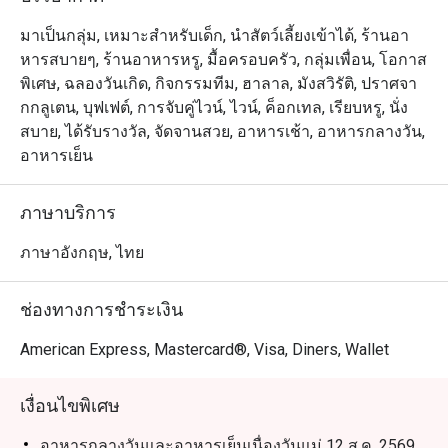
Orchid Cafe @ Sheraton Grande Sukhumvit Hotel นำเสนอ
ประสบการณ์บุฟเฟ่ต์อาหารนานาชาติสุดหรู ตั้งอยู่ที่ชั้น
มาเป็นกลุ่ม, เหมาะสำหรับเด็ก, นำสัตว์เลี้ยงเข้าได้, ร้านอา
ล็อบบี้ของโรงแรม Sheraton Grande Sukhumvit เชื่อมต่อ
หารสบายๆ, ร้านอาหารหรู, มื้อครอบครัว, กลุ่มเพื่อน, โอกาส
โดยตรงกับ สถานีรถไฟฟ้า BTS อโศก และ ศูนย์การค้า 
พิเศษ, ฉลองวันเกิด, กิจกรรมทีม, ฮาลาล, มังสวิรัติ, ปราศจา
Terminal 21 Asok ร้านมีบรรยากาศหรูหราแต่เป็นกันเอง 
กกลูเตน, บุฟเฟต์, การจับคู่ไวน์, ไวน์, ค็อกเทล, เรียบหรู, นั่ง
เหมาะสำหรับครอบครัวและการพบปะทางธุรกิจ ไฮไลต์เมนู
สบาย, ได้รับรางวัล, จัดจานสวย, อาหารเช้า, อาหารกลางวัน,
เด่น ได้แก่ อาหารทะเลสดใหม่ ซาชิมิญี่ปุ่น และเนื้อย่างจาก
อาหารเย็น
มุมคาร์เวอรี่ พร้อมเมนูนานาชาติและของหวานทำสดใหม่
ทุกวัน

ภาษาบริการ
Orchid Cafe เป็นหนึ่งในร้านบุฟเฟ่ต์ยอดนิยมของกรุงเทพฯ ที่
ภาษาอังกฤษ, ไทย
ได้รับเสียงชื่นชมจากทั้งลูกค้าประจำและนักท่องเที่ยว โดด
เด่นด้วยคุณภาพอาหารที่สม่ำเสมอ บริการอบอุ่น และเมนูที่
ช่องทางการชำระเงิน
หลากหลาย ครบทั้งซีฟู้ด ซูชิ อาหารไทย อินเดีย และ
นานาชาติ อีกทั้งยังเดินทางสะดวกใกล้สถานี BTS อโศกและ 
American Express, Mastercard®, Visa, Diners, Wallet
Terminal 21 Asok

เงื่อนไขพิเศษ
การจองผ่านแอปหรือเว็บไซต์ Eatigo คือวิธีที่ชาญฉลาดที่สุด
ในการรับประทานอาหาร เพียงเลือกช่วงเวลาที่ต้องการ ก็
อาหารกลางวันและอาหารเย็นเนื่องวันแม่ 12 ส.ค. 2569