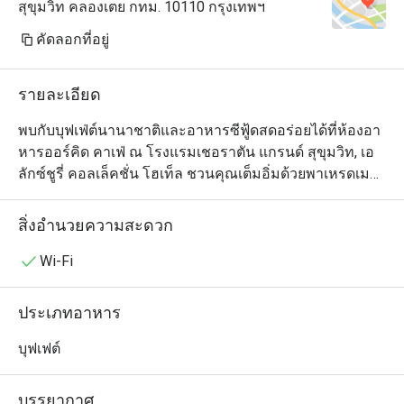
สุขุมวิท คลองเตย กทม. 10110 กรุงเทพฯ
คัดลอกที่อยู่
รายละเอียด
พบกับบุฟเฟ่ต์นานาชาติและอาหารซีฟู้ดสดอร่อยได้ที่ห้องอา
หารออร์คิด คาเฟ่ ณ โรงแรมเชอราตัน แกรนด์ สุขุมวิท, เอ 
ลักซ์ชูรี่ คอลเล็คชั่น โฮเท็ล ชวนคุณเต็มอิ่มด้วยพาเหรดเมนู
อาหารนานาชาติอัดแน่นด้วยคุณภาพและรสชาติอันยอด
เยี่ยมทั้งมื้อกลางวันและมื้อเย็น

สิ่งอำนวยความสะดวก
เหล่าคนรักบุฟเฟ่ต์ไม่ควรพลาดกับอาหารทะเลสดใหม่ มุม
Wi-Fi
อาหารอิตาเลียนและแอนติปาสติ อาหารไทยรสจัดจ้าน 
อาหารญี่ปุ่นมากมายอาทิ ซาชิมิ ซูชิ และเทมปุระ มุมอาหาร
ประเภทอาหาร
อินเดียและตะวันออกกลางที่หลากหลาย มุมเนื้อวัวนุ่มลิ้น
และเนื้อแกะอย่างดีระดับพรีเมี่ยม พร้อมของหวานหลาก
บุฟเฟต์
ชนิด และบรรดาชีสนานาชาติ

บรรยากาศ