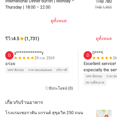
International Dinner buffet | Monday –
THB 780
Thursday | 18.00 – 22.00
THB 1,950
ดูทั้งหมด
รีวิว
4.5
(1,731)
ดูทั้งหมด
g**************y
D****l
G
D
29 ก.ค. 2569
26
อร่อย
Excellent service! 
especially the ser
รสชาติอร่อย
ราคาสมเหตุสมผล
บริการดี
professional in th
รสชาติอร่อย
ราคาสม
presentation.  The 
สถานที่สะอาด
มีประโยชน์ (0)
outstanding.  I hi
Orchid Cafe!  👍
เกี่ยวกับร้านอาหาร
โรงแรมเชอราตัน แกรนด์ สุขุมวิท 250 ถนน