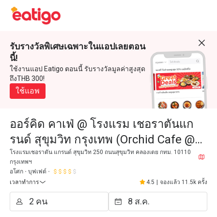
รับรางวัลพิเศษเฉพาะในแอปเลยตอน
นี้!
ใช้งานแอป Eatigo ตอนนี้ รับรางวัลมูลค่าสูงสุด
ถึงTHB 300!
ใช้แอพ
ออร์คิด คาเฟ่ @ โรงแรม เชอราตันแก
รนด์ สุขุมวิท กรุงเทพ (Orchid Cafe @
Sheraton Grande Sukhumvit Hotel)
โรงแรมเชอราตัน แกรนด์ สุขุมวิท 250 ถนนสุขุมวิท คลองเตย กทม. 10110
กรุงเทพฯ
อโศก
บุฟเฟต์
เวลาทำการ
4.5
|
จองแล้ว 11.5k ครั้ง