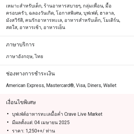
ลูกค้าจะได้อิ่มอร่อยกับอาหารทะเลจัดเต็มไม่อั้นทั้งแบบออน
เหมาะสำหรับเด็ก, ร้านอาหารสบายๆ, กลุ่มเพื่อน, มื้อ
ไอซ์ เช่น หอยนางรม ปูม้า และหอยแมลงภู่นิวซีแลนด์ที่
ครอบครัว, ฉลองวันเกิด, โอกาสพิเศษ, บุฟเฟต์, ฮาลาล,
อร่อยพร้อมรับประทาน ถัดจากออนไอซ์มาต่อแบบปิ้งย่าง
มังสวิรัติ, คนรักอาหารทะเล, อาหารสำหรับเด็ก, โมเดิร์น,
จากไลฟ์สเตชั่นที่มีเชฟพร้อมย่างให้สด ๆ ตามออเดอร์ไม่ว่า
สดใส, อาหารเช้า, อาหารเย็น
จะเป็นกุ้งแม่น้ำตัวโต กุ้งลายเสือ กั้ง แซลมอน ปลาซาบะ 
ปลากะพง และหอยทะเลต่าง ๆ มากมาย นอกจากนี้ยังมีโซ
ภาษาบริการ
นพาสต้าเส้นสด สปาเกตตี้และพิซซ่าที่เชฟเราทำแบบอบร้อน
จากเตามาพร้อมให้รับประทานกันเลย โซนอาหารนานาชาติ
ภาษาอังกฤษ, ไทย
ยังไม่หมดเพราะยังมีซูชิหลากชนิด ผักโขมอบชีส ขาแกะอบ 
โคลด์คัต ชีสแพลตเตอร์ ปิดท้ายด้วยขนมหวานหลากหลาย
ช่องทางการชำระเงิน
ทั้งขนมไทยและเทศ รวมถึงไอศกรีมหลากรสและอื่น ๆ อีก
American Express, Mastercard®, Visa, Diners, Wallet
เงื่อนไขพิเศษ
บุฟเฟ่ต์อาหารทะเลมื้อค่ำ Crave Live Market
มีผลตั้งแต่: 04 เมษายน 2025
ราคา: 1,250++/ ท่าน