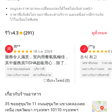
เมนูและราคาอาจจะเปลี่ยนแปลงได้โดยไม่แจ้งล่วงหน้า
ราคาที่แจ้งยังไม่รวมภาษีและค่าบริการ นอกเหนือจากมีการแจ้ง
ไว้ในเงื่อนไขพิเศษ
รีวิว
4.3
(291)
ดูทั้งหมด
周**
j**g
周
J
18 ก.ค. 2569
8 
服務令人滿意，室內用餐氣氛極佳，
조식 최고
其中服務員TISHA超級用心，除了幫
รสชาติอร่อย
ราคาสม
我們將食物擺盤供我們拍照外，還貼
ราคาสมเหตุสมผล
บริการดี
เหมาะกับการเดท
สถ
心的準備一盞氣氛燈擺在桌上，一整
เหมาะกับการเดท
สถานที่สะอาด
เหมาะกับการสังสรรค์
個夢幻！

มีประโยชน์ (0)
在這難得的假期內，我非常慶幸能來
到這裏用餐！

เกี่ยวกับร้านอาหาร
有機會，我還要再來！
35 ซอยสุขุมวิท 11 ถนนสุขุมวิท แขวงคลองเตย
เหนือ เขตวัฒนา กรุงเทพฯ 10110 กรุงเทพฯ