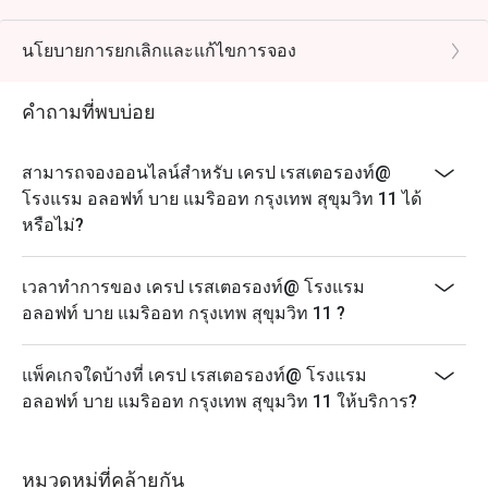
เปิดให้บริการ: วันศุกร์ – วันเสาร์
เวลา: 18.00 – 22.00 น.
นโยบายการยกเลิกและแก้ไขการจอง
เมนูเด่น:
คำถามที่พบบ่อย
- ซีฟู้ดออนไอซ์และบาร์หอยนางรม
อาหารทะเลสดๆ แกะเปลือกและแช่เย็นเพื่อความอร่อย
ขั้นสุด
สามารถจองออนไลน์สำหรับ เครป เรสเตอรองท์@
- สถานีแกงไทย
โรงแรม อลอฟท์ บาย แมริออท กรุงเทพ สุขุมวิท 11 ได้
หรือไม่?
แกงเขียวหวาน แกงแดง แกงเหลือง แกงพะแนง
- สถานีผัดซีฟู้ดแบบกำหนดเอง
เวลาทำการของ เครป เรสเตอรองท์@ โรงแรม
เลือกซีฟู้ดและซอสได้ตามใจชอบ ผัดในกระทะจนได้
อลอฟท์ บาย แมริออท กรุงเทพ สุขุมวิท 11 ?
ความอร่อย!
- เมนูสลัดไทยหมุนเวียน
แพ็คเกจใดบ้างที่ เครป เรสเตอรองท์@ โรงแรม
- แซลมอนสดซูและแซลมอนรสเผ็ดพร้อมสลัดตะไคร้
อลอฟท์ บาย แมริออท กรุงเทพ สุขุมวิท 11 ให้บริการ?
สลัดหมูยอรสเผ็ดแบบไทย ยำขนมจีนกับปลาทู
หมวดหมู่ที่คล้ายกัน