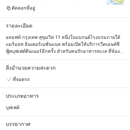
คัดลอกที่อยู่
รายละเอียด
อลอฟท์ กรุงเทพ สุขุมวิท 11 หนึ่งในแบรนด์โรงแรมภายใต้
แมริออท อินเตอร์เนชั่นแนล พร้อมเปิดให้บริการวีคเอนด์ซี
ฟู้ดบุฟเฟต์ดินเนอร์อีกครั้ง สำหรับคนรักอาหารทะเล ที่ห้อง
อาหารเครฟ ชั้น 8 พร้อมมอบราคาพิเศษเพียง750 บาทต่อ
ท่านพร้อมน้ำดื่ม

สิ่งอำนวยความสะดวก
ตั้งอยู่ใจกลางย่านสุขุมวิท อลอฟท์ กรุงเทพ พร้อมแล้วที่จะ
ที่จอดรถ
เปิดให้บริการวีคเอนด์ซีฟู้ดบุฟเฟต์ดินเนอร์ (ศุกร์และเสาร์) 
ให้กลับมาเป็นทอล์คออฟเดอะทาวน์ในย่านนี้อีกครั้ง ตั้งแต่
ประเภทอาหาร
วันศุกร์ที่ 12 พฤศจิกายนนี้ เวลา 18.00 น. – 22.00 น. ที่ห้อง
อาหารเครฟ (Crave restaurant) ซึ่งเป็นห้องอาหารซิกเนเจอร์
บุฟเฟต์
ของโรงแรม ตั้งอยู่บนชั้น 8 พร้อมด้านนอกวิวเมืองกรุงเทพ
แสนสวย

บรรยากาศ