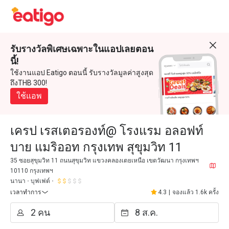
รับรางวัลพิเศษเฉพาะในแอปเลยตอน
นี้!
ใช้งานแอป Eatigo ตอนนี้ รับรางวัลมูลค่าสูงสุด
ถึงTHB 300!
ใช้แอพ
เครป เรสเตอรองท์@ โรงแรม อลอฟท์
บาย แมริออท กรุงเทพ สุขุมวิท 11
35 ซอยสุขุมวิท 11 ถนนสุขุมวิท แขวงคลองเตยเหนือ เขตวัฒนา กรุงเทพฯ
10110 กรุงเทพฯ
นานา
บุฟเฟต์
เวลาทำการ
4.3
|
จองแล้ว 1.6k ครั้ง