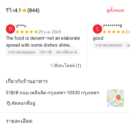
รีวิว
4.1
(844)
ดูทั้งหมด
d***n
l********8
D
L
29 ม.ค. 2569
2 
The food is decent—not an elaborate 
good
spread with some dishes shine, 
ราคาสมเหตุสมผล
เห
others don't. Portions are hearty 
ราคาสมเหตุสมผล
บริการดี
สถานที่สะอาด
without being fancy, and with an 
Eatigo discount, it's a good deal 
มีประโยชน์ (1)
overall."
เกี่ยวกับร้านอาหาร
518/8 ถนน เพลินจิต กรุงเทพฯ 10330 กรุงเทพฯ
คัดลอกที่อยู่
รายละเอียด