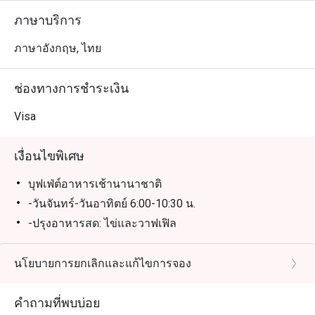
ร้องไห้ คอหมูย่าง กุ้งแม่น้ำ ปลาหมึก บาร์บีคิว และน้ำจิ้มซีฟู้
ภาษาบริการ
ดรสจัดแบบไทย หรือน้ำจิ้มแจ่วให้คุณเลือกรับประทาน ใน
แบบที่ชอบ ในมุมอาหารตะวันตกคลาสสิก เชฟนำเสนอเมนู
ภาษาอังกฤษ, ไทย
โชริโซมักกะโรนีอบชีส (Chorizo Mac’n Cheese), แก้มหมู
ในน้ำเกรวี่เห็ด (Pork Cheeks in Mushroom Gravy) และซุป
ช่องทางการชำระเงิน
ครีมเห็ดทรัฟเฟิล นอกจากนี้ยังจุใจกับพิซซ่า และพาสต้าที่
ปรุงสดใหม่ ปิดท้ายด้วยเมนูของหวานแสนอร่อย อาทิ เมนู
Visa
ชีสเค้กมะม่วงน้ำดอกไม้ เค้ก R-tiramisu

เงื่อนไขพิเศษ
เฟลเวอร์ส (Flavors) บุฟเฟ่ต์อาหารมื้อค่ำ พร้อมให้บริการทุก
วัน พฤหัสบดี ถึงอาทิตย์ ให้บริการ ตั้งแต่เวลา 18:00 น. ถึง 
บุฟเฟ่ต์อาหารเช้านานาชาติ
21:30 น. ราคา 1,699++ บาทต่อท่าน
-วันจันทร์-วันอาทิตย์ 6:00-10:30 น.
-ปรุงอาหารสด: ไข่และวาฟเฟิล
บุฟเฟ่ต์อาหารกลางวัน (วันจันทร์-วันศุกร์ 12:00-14:30 น.
/ ปิดวันเสาร์-อาทิตย์)
นโยบายการยกเลิกและแก้ไขการจอง
เมนูอลาคาส (วันจันทร์-วันศุกร์ 15:00-16:00 น.)
เมนูอลาคาส (วันเสาร์-วันอาทิตย์ 12:00-16:00 น.)
คำถามที่พบบ่อย