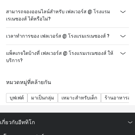
บุฟเฟ่ต์อาหารเย็นนานาชาติ
-วันพฤหัสบดี-วันอาทิตย์ 18:00-21:00 น. / ปิดวันจันทร์-
สามารถจองออนไลน์สำหรับ เฟลเวอร์ส @ โรงแรม
พุธ)
เรเนซองส์ ได้หรือไม่?
เด็กอายุต่ำกว่า 5 ปี ฟรี, อายุ 6-12 ปี ลด 50%
ข้อมูลเมนู:
เวลาทำการของ เฟลเวอร์ส @ โรงแรมเรเนซองส์ ?
-อาหารทะเลและอาหารไทยจานเด็ด
- ข้าวไก่ไหหลำ
แพ็คเกจใดบ้างที่ เฟลเวอร์ส @ โรงแรมเรเนซองส์ ให้
- สถานีติ่มซำ
บริการ?
- อาหารทะเลแช่เย็น
- อาหารตะวันตกจานร้อน
หมวดหมู่ที่คล้ายกัน
- สถานีถ่ายทอดสดของหวาน
สิทธิพิเศษสำหรับเจ้าของวันเกิด: รับฟรี! เค้กวันเกิด เมื่อ
บุฟเฟต์
มาเป็นกลุ่ม
เหมาะสำหรับเด็ก
ร้านอาหารสบ
มาฉลองวันเกิดที่ร้านของเรา
(เงื่อนไข: กรุณาจองล่วงหน้าอย่างน้อย 24 ชั่วโมง และ
ระบุข้อความ "ฉลองวันเกิด" ในรายละเอียดการจอง)
เกี่ยวกับอีททิโก