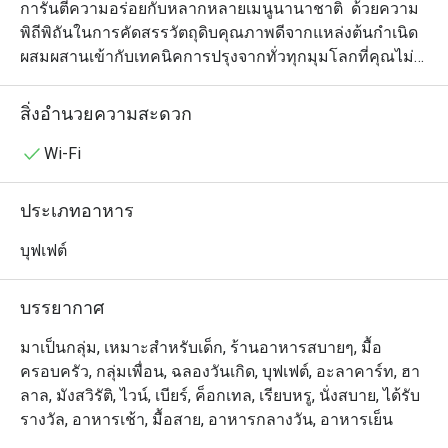
การันตีความอร่อยกับหลากหลายเมนูนานาชาติ  ด้วยความ
พิถีพิถันในการคัดสรรวัตถุดิบคุณภาพดีจากแหล่งต้นกำเนิด
ผสมผสานเข้ากับเทคนิคการปรุงจากทั่วทุกมุมโลกที่คุณไม่
ควรพลาด อาทิ เมนูเฟัวการ์สุดพิเศษซอส บัลซามิก เทอริยากิ 
หรือ น้ำจิ้มแจ๋ว และเมนูยอดนิยมจากห้องอาหารจีน เฟยยา 
สิ่งอำนวยความสะดวก
อาทิ เป็ดปักกิ่ง หมูสามชั้นกรอบ หมูบาร์บีคิว และซุป
กระเพาะปลาแสนอร่อย

Wi-Fi
ลิ้มลองอาหารทะเลนานาชนิดจากซีฟู้ดสเตชั่น เสิร์ฟบนน้ำ
ประเภทอาหาร
แข็ง อาทิ กุ้งและกั้งทะเลตัวโต ปูทะเลหวานฉ่ำ หอยแมลงภู่
นิวซีแลนด์ และหอยนางรมสดใหม่ พร้อมซอสที่หลากหลาย 
บุฟเฟต์
อาทิ ไทยซีฟู้ดดิป ซอสศรีราชาไอโอลี่ หรือ ซอสค็อกเทล 
เป็นเครื่องเคียงให้น่ารับประทานยิ่งขึ้น หลากเมนูเนื้อ
บรรยากาศ
คุณภาพเยี่ยมจากคาร์ฟวิง คอร์เนอร์ ทั้งซี่โครงเนื้อ
ออสเตรเลีย MB5 ย่างเตาอบ, แซลมอนเวลลิงตัน (Salmon en 
มาเป็นกลุ่ม, เหมาะสำหรับเด็ก, ร้านอาหารสบายๆ, มื้อ
Croute) และซี่โครงหมูบาร์บีคิว

ครอบครัว, กลุ่มเพื่อน, ฉลองวันเกิด, บุฟเฟต์, อะลาคาร์ท, ฮา
ลาล, มังสวิรัติ, ไวน์, เบียร์, ค็อกเทล, เรียบหรู, นั่งสบาย, ได้รับ
อิ่มอร่อยอย่างต่อเนื่องกับมุมบุฟเฟต์อาหารไทยท้องถิ่นขึ้นชื่อ 
รางวัล, อาหารเช้า, มื้อสาย, อาหารกลางวัน, อาหารเย็น
อาทิ ปูนิ่มทอดกระเทียมพริกไทย ก๋วยเตียวต้มยำ เนื้อเสือ