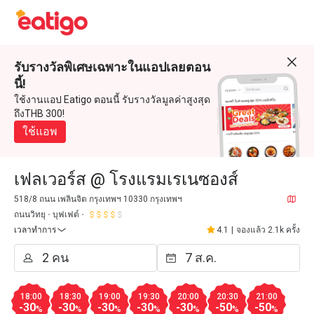
รับรางวัลพิเศษเฉพาะในแอปเลยตอน
นี้!
ใช้งานแอป Eatigo ตอนนี้ รับรางวัลมูลค่าสูงสุด
ถึงTHB 300!
ใช้แอพ
เฟลเวอร์ส @ โรงแรมเรเนซองส์
518/8 ถนน เพลินจิต กรุงเทพฯ 10330 กรุงเทพฯ
ถนนวิทยุ
บุฟเฟต์
เวลาทำการ
4.1
|
จองแล้ว 2.1k ครั้ง
18:00
18:30
19:00
19:30
20:00
20:30
21:00
-30
-30
-30
-30
-30
-50
-50
%
%
%
%
%
%
%