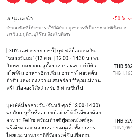
เมนูแนะนำ
-50 %
ส่วนลดอีททิโก้สามารถใช้ได้กับเมนูอาหารที่เป็นราคาปกติทั้งหมด
ยกเว้นเมนูที่ระบุไว้ในเงื่อนไขพิเศษ
[-30% เฉพาะรายการนี้] บุฟเฟต์มื้อกลางวัน:
"ฉลองวันแม่" (12 ส.ค. | 12.00 - 14.30 น.) พบ
กับหลากหลายเมนูทั้งอาหารทะเล บาร์บีคิว
THB 582
สไตล์จีน อาหารอิตาเลียน อาหารไทยรสต้น
THB 1,165
ตำรับ และของหวานแสนอร่อย **คุณแม่ทาน
ฟรี! เมื่อจองโต๊ะสำหรับ 3 ท่านขึ้นไป
บุฟเฟ่ต์มิ้อกลางวัน (จันทร์-ศุกร์ 12:00-14:30)
พบกับเมนูขึ้นชื่ออย่างเป็ดย่างไม้ลิ้นจี่ของห้อง
อาหาร Fei Ya พร้อมด้วยซีฟู้ดออนไอซ์สุด
THB 529
พรีเมียม และหลากหลายเมนูเด็ดทั้งอาหาร
THB 1,059
ไทยและนานาชาติที่รังสรรค์ขึ้นเพื่อตอบ