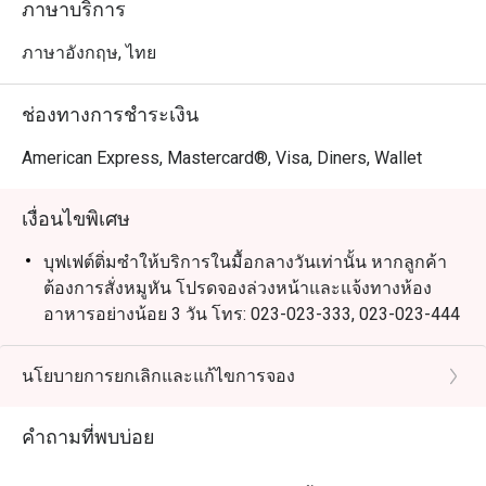
ภาษาบริการ
ภาษาอังกฤษ, ไทย
ช่องทางการชำระเงิน
American Express, Mastercard®, Visa, Diners, Wallet
เงื่อนไขพิเศษ
บุฟเฟต์ติ่มซำให้บริการในมื้อกลางวันเท่านั้น หากลูกค้า
ต้องการสั่งหมูหัน โปรดจองล่วงหน้าและแจ้งทางห้อง
อาหารอย่างน้อย 3 วัน โทร: 023-023-333, 023-023-444
เงื่อนไขการแต่งกาย: แต่งตัวสุภาพ (รองเท้าแตะ และ
กางเกงขาสั้น จะไม่ได้รับอนุญาตให้เข้ารับบริการ)
นโยบายการยกเลิกและแก้ไขการจอง
ราคาสำหรับเด็กไม่สามารถใช้ส่วนลดของอีททิโก้ได้
คำถามที่พบบ่อย