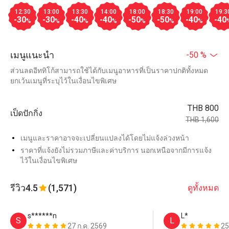
12:30
13:00
13:30
14:00
18:00
18:30
19:00
19:3
-30
-30
-40
-40
-50
-50
-40
-40
%
%
%
%
%
%
%
เมนูแนะนำ
-50 %
ส่วนลดอีททิโก้สามารถใช้ได้กับเมนูอาหารที่เป็นราคาปกติทั้งหมด
ยกเว้นเมนูที่ระบุไว้ในเงื่อนไขพิเศษ
THB 800
เป็ดปักกิ่ง
THB 1,600
เมนูและราคาอาจจะเปลี่ยนแปลงได้โดยไม่แจ้งล่วงหน้า
ราคาที่แจ้งยังไม่รวมภาษีและค่าบริการ นอกเหนือจากมีการแจ้ง
ไว้ในเงื่อนไขพิเศษ
รีวิว
4.5
(1,571)
ดูทั้งหมด
s******n
L*
S
L
27 ก.ค. 2569
25