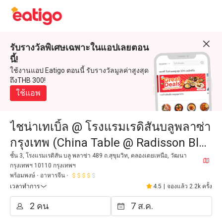
รับรางวัลพิเศษเฉพาะในแอปเลยตอน
นี้!
ใช้งานแอป Eatigo ตอนนี้ รับรางวัลมูลค่าสูงสุด
ถึงTHB 300!
ใช้แอพ
ไชน่าเทเบิ้ล @ โรงแรมเรดิสันบลูพลาซ่า
กรุงเทพ (China Table @ Radisson Blu
Plaza Bangkok)
ชั้น 3, โรงแรมเรดิสัน บลู พลาซ่า 489 ถ.สุขุมวิท, คลองเตยเหนือ, วัฒนา
กรุงเทพฯ 10110 กรุงเทพฯ
พร้อมพงษ์
อาหารจีน
เวลาทำการ
4.5
|
จองแล้ว 2.2k ครั้ง