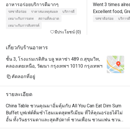
อาหารอร่อยบริการดีมากๆ
Went 3 times alrea
Excellent food, Gr
รสชาติอร่อย
ราคาสมเหตุสมผล
บริการดี
excellent service.

เหมาะกับการเดท
สถานที่สะอาด
รสชาติอร่อย
บริการด
After dinner, go to
เหมาะกับการสังสรรค์
มีประโยชน์ (0)
เกี่ยวกับร้านอาหาร
ชั้น 3, โรงแรมเรดิสัน บลู พลาซ่า 489 ถ.สุขุมวิท,
คลองเตยเหนือ, วัฒนา กรุงเทพฯ 10110 กรุงเทพฯ
คัดลอกที่อยู่
รายละเอียด
China Table ชวนคุณมาอิ่มคุ้มกับ All You Can Eat Dim Sum 
Buffet บุฟเฟ่ต์ติ่มซำโฮมเมดสุดพรีเมียม ที่ให้คุณอร่อยได้ไม่
อั้น ทั้งวันธรรมดาและสุดสัปดาห์ ชวนเพื่อน ชวนแฟน ชวน
ครอบครัวมาอิ่มอร่อยได้ที่นี่
