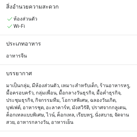
🥢 รวมเมนูยอดฮิตที่ต้องลอง

สิ่งอำนวยความสะดวก
• ก๋วยเตี๋ยวหลอดเป็ดย่างหมูแดงซอสสูตรซิกเนเจอร์ | ฮะเก๋า
กุ้ง เนื้อเด้ง เสิร์ฟร้อน ๆ | ปลากระพงนึ่งมะนาว เปรี้ยวเผ็ด
ห้องส่วนตัว
หอมสมุนไพร | ซาลาเปาครีมลาวา ไส้เยิ้มหวานมัน | ปอ
Wi-Fi
เปี๊ยะกุ้งทอด กรอบทอง กุ้งแน่น | หมูกรอบฮ่องกง หนังกรอบ 
เนื้อนุ่ม | เป็ดปักกิ่งม้วนแผ่นแป้ง ชุ่มซอส | ข้าวผัดทะเลซอส
ประเภทอาหาร
เอ็กซ์โอ หอมกลิ่นกระทะ
อาหารจีน
บรรยากาศ
มาเป็นกลุ่ม, มีห้องส่วนตัว, เหมาะสำหรับเด็ก, ร้านอาหารหรู,
มื้อครอบครัว, กลุ่มเพื่อน, มื้อกลางวันธุรกิจ, มื้อค่ำธุรกิจ,
ประชุมธุรกิจ, กิจกรรมทีม, โอกาสพิเศษ, ฉลองวันเกิด,
บุฟเฟต์, อาหารชุด, อะลาคาร์ท, มังสวิรัติ, ปราศจากกลูเตน,
ค็อกเทลแบบพิเศษ, ไวน์, ค็อกเทล, เรียบหรู, นั่งสบาย, จัดจาน
สวย, อาหารกลางวัน, อาหารเย็น