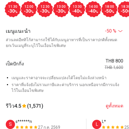
11:30
12:00
12:30
13:00
13:30
14:00
18:00
18:3
-30
-30
-30
-30
-40
-40
-50
-50
%
%
%
%
%
%
%
เมนูแนะนำ
-50 %
ส่วนลดอีททิโก้สามารถใช้ได้กับเมนูอาหารที่เป็นราคาปกติทั้งหมด
ยกเว้นเมนูที่ระบุไว้ในเงื่อนไขพิเศษ
THB 800
เป็ดปักกิ่ง
THB 1,600
เมนูและราคาอาจจะเปลี่ยนแปลงได้โดยไม่แจ้งล่วงหน้า
ราคาที่แจ้งยังไม่รวมภาษีและค่าบริการ นอกเหนือจากมีการแจ้ง
ไว้ในเงื่อนไขพิเศษ
รีวิว
4.5
(1,571)
ดูทั้งหมด
s******n
L*
S
L
27 ก.ค. 2569
25