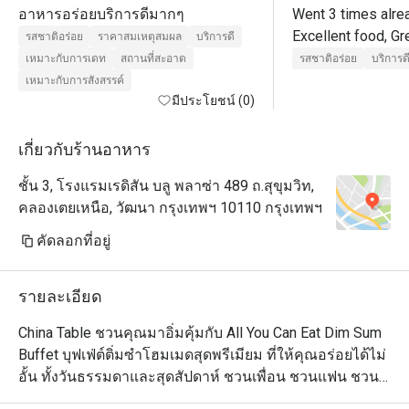
อาหารอร่อยบริการดีมากๆ
Went 3 times alrea
Excellent food, Gr
รสชาติอร่อย
ราคาสมเหตุสมผล
บริการดี
excellent service.

เหมาะกับการเดท
สถานที่สะอาด
รสชาติอร่อย
บริการด
After dinner, go to
เหมาะกับการสังสรรค์
มีประโยชน์ (0)
เกี่ยวกับร้านอาหาร
ชั้น 3, โรงแรมเรดิสัน บลู พลาซ่า 489 ถ.สุขุมวิท,
คลองเตยเหนือ, วัฒนา กรุงเทพฯ 10110 กรุงเทพฯ
คัดลอกที่อยู่
รายละเอียด
China Table ชวนคุณมาอิ่มคุ้มกับ All You Can Eat Dim Sum 
Buffet บุฟเฟ่ต์ติ่มซำโฮมเมดสุดพรีเมียม ที่ให้คุณอร่อยได้ไม่
อั้น ทั้งวันธรรมดาและสุดสัปดาห์ ชวนเพื่อน ชวนแฟน ชวน
ครอบครัวมาอิ่มอร่อยได้ที่นี่
