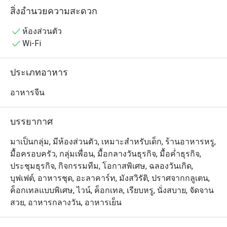
🥢 รวมเมนูยอดฮิตที่ต้องลอง

สิ่งอำนวยความสะดวก
• ก๋วยเตี๋ยวหลอดเป็ดย่างหมูแดงซอสสูตรซิกเนเจอร์ | ฮะเก๋า
กุ้ง เนื้อเด้ง เสิร์ฟร้อน ๆ | ปลากระพงนึ่งมะนาว เปรี้ยวเผ็ด
ห้องส่วนตัว
หอมสมุนไพร | ซาลาเปาครีมลาวา ไส้เยิ้มหวานมัน | ปอ
Wi-Fi
เปี๊ยะกุ้งทอด กรอบทอง กุ้งแน่น | หมูกรอบฮ่องกง หนังกรอบ 
เนื้อนุ่ม | เป็ดปักกิ่งม้วนแผ่นแป้ง ชุ่มซอส | ข้าวผัดทะเลซอส
ประเภทอาหาร
เอ็กซ์โอ หอมกลิ่นกระทะ
อาหารจีน
บรรยากาศ
มาเป็นกลุ่ม, มีห้องส่วนตัว, เหมาะสำหรับเด็ก, ร้านอาหารหรู,
มื้อครอบครัว, กลุ่มเพื่อน, มื้อกลางวันธุรกิจ, มื้อค่ำธุรกิจ,
ประชุมธุรกิจ, กิจกรรมทีม, โอกาสพิเศษ, ฉลองวันเกิด,
บุฟเฟต์, อาหารชุด, อะลาคาร์ท, มังสวิรัติ, ปราศจากกลูเตน,
ค็อกเทลแบบพิเศษ, ไวน์, ค็อกเทล, เรียบหรู, นั่งสบาย, จัดจาน
สวย, อาหารกลางวัน, อาหารเย็น