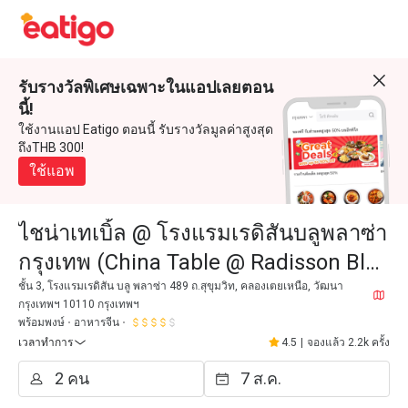
รับรางวัลพิเศษเฉพาะในแอปเลยตอน
นี้!
ใช้งานแอป Eatigo ตอนนี้ รับรางวัลมูลค่าสูงสุด
ถึงTHB 300!
ใช้แอพ
ไชน่าเทเบิ้ล @ โรงแรมเรดิสันบลูพลาซ่า
กรุงเทพ (China Table @ Radisson Blu
Plaza Bangkok)
ชั้น 3, โรงแรมเรดิสัน บลู พลาซ่า 489 ถ.สุขุมวิท, คลองเตยเหนือ, วัฒนา
กรุงเทพฯ 10110 กรุงเทพฯ
พร้อมพงษ์
อาหารจีน
เวลาทำการ
4.5
|
จองแล้ว 2.2k ครั้ง