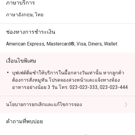
ภาษาบริการ
ภาษาอังกฤษ, ไทย
ช่องทางการชำระเงิน
American Express, Mastercard®, Visa, Diners, Wallet
เงื่อนไขพิเศษ
บุฟเฟต์ติ่มซำให้บริการในมื้อกลางวันเท่านั้น หากลูกค้า
ต้องการสั่งหมูหัน โปรดจองล่วงหน้าและแจ้งทางห้อง
อาหารอย่างน้อย 3 วัน โทร: 023-023-333, 023-023-444
เงื่อนไขการแต่งกาย: แต่งตัวสุภาพ (รองเท้าแตะ และ
กางเกงขาสั้น จะไม่ได้รับอนุญาตให้เข้ารับบริการ)
นโยบายการยกเลิกและแก้ไขการจอง
ราคาสำหรับเด็กไม่สามารถใช้ส่วนลดของอีททิโก้ได้
คำถามที่พบบ่อย