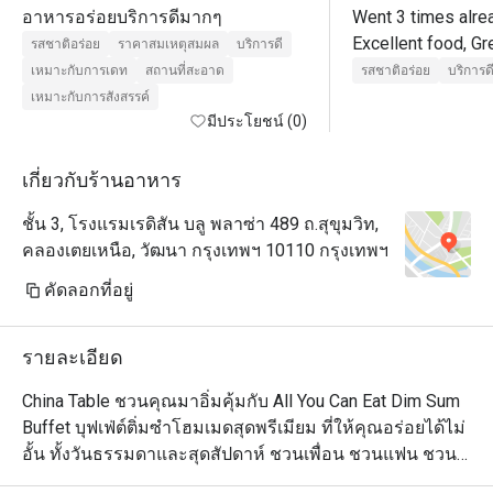
อาหารอร่อยบริการดีมากๆ
Went 3 times alrea
Excellent food, Gr
รสชาติอร่อย
ราคาสมเหตุสมผล
บริการดี
excellent service.

เหมาะกับการเดท
สถานที่สะอาด
รสชาติอร่อย
บริการด
After dinner, go to
เหมาะกับการสังสรรค์
มีประโยชน์ (0)
เกี่ยวกับร้านอาหาร
ชั้น 3, โรงแรมเรดิสัน บลู พลาซ่า 489 ถ.สุขุมวิท,
คลองเตยเหนือ, วัฒนา กรุงเทพฯ 10110 กรุงเทพฯ
คัดลอกที่อยู่
รายละเอียด
China Table ชวนคุณมาอิ่มคุ้มกับ All You Can Eat Dim Sum 
Buffet บุฟเฟ่ต์ติ่มซำโฮมเมดสุดพรีเมียม ที่ให้คุณอร่อยได้ไม่
อั้น ทั้งวันธรรมดาและสุดสัปดาห์ ชวนเพื่อน ชวนแฟน ชวน
ครอบครัวมาอิ่มอร่อยได้ที่นี่
