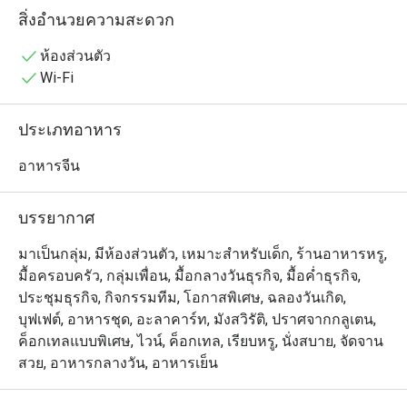
🥢 รวมเมนูยอดฮิตที่ต้องลอง

สิ่งอำนวยความสะดวก
• ก๋วยเตี๋ยวหลอดเป็ดย่างหมูแดงซอสสูตรซิกเนเจอร์ | ฮะเก๋า
กุ้ง เนื้อเด้ง เสิร์ฟร้อน ๆ | ปลากระพงนึ่งมะนาว เปรี้ยวเผ็ด
ห้องส่วนตัว
หอมสมุนไพร | ซาลาเปาครีมลาวา ไส้เยิ้มหวานมัน | ปอ
Wi-Fi
เปี๊ยะกุ้งทอด กรอบทอง กุ้งแน่น | หมูกรอบฮ่องกง หนังกรอบ 
เนื้อนุ่ม | เป็ดปักกิ่งม้วนแผ่นแป้ง ชุ่มซอส | ข้าวผัดทะเลซอส
ประเภทอาหาร
เอ็กซ์โอ หอมกลิ่นกระทะ
อาหารจีน
บรรยากาศ
มาเป็นกลุ่ม, มีห้องส่วนตัว, เหมาะสำหรับเด็ก, ร้านอาหารหรู,
มื้อครอบครัว, กลุ่มเพื่อน, มื้อกลางวันธุรกิจ, มื้อค่ำธุรกิจ,
ประชุมธุรกิจ, กิจกรรมทีม, โอกาสพิเศษ, ฉลองวันเกิด,
บุฟเฟต์, อาหารชุด, อะลาคาร์ท, มังสวิรัติ, ปราศจากกลูเตน,
ค็อกเทลแบบพิเศษ, ไวน์, ค็อกเทล, เรียบหรู, นั่งสบาย, จัดจาน
สวย, อาหารกลางวัน, อาหารเย็น