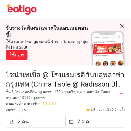
รับรางวัลพิเศษเฉพาะในแอปเลยตอน
นี้!
ใช้งานแอป Eatigo ตอนนี้ รับรางวัลมูลค่าสูงสุด
ถึงTHB 300!
ใช้แอพ
ไชน่าเทเบิ้ล @ โรงแรมเรดิสันบลูพลาซ่า
กรุงเทพ (China Table @ Radisson Blu
Plaza Bangkok)
ชั้น 3, โรงแรมเรดิสัน บลู พลาซ่า 489 ถ.สุขุมวิท, คลองเตยเหนือ, วัฒนา
กรุงเทพฯ 10110 กรุงเทพฯ
พร้อมพงษ์
อาหารจีน
เวลาทำการ
4.5
|
จองแล้ว 2.2k ครั้ง