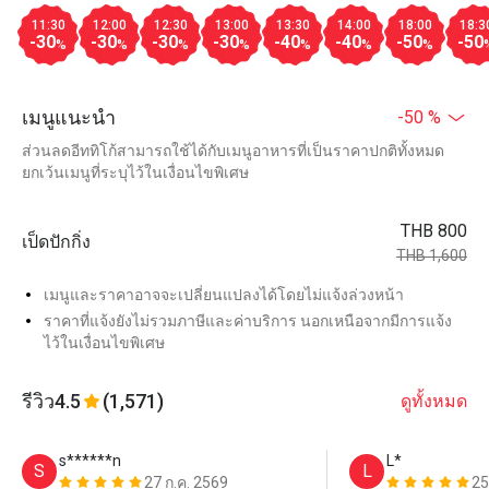
11:30
12:00
12:30
13:00
13:30
14:00
18:00
18:3
-30
-30
-30
-30
-40
-40
-50
-50
%
%
%
%
%
%
%
เมนูแนะนำ
-50 %
ส่วนลดอีททิโก้สามารถใช้ได้กับเมนูอาหารที่เป็นราคาปกติทั้งหมด
ยกเว้นเมนูที่ระบุไว้ในเงื่อนไขพิเศษ
THB 800
เป็ดปักกิ่ง
THB 1,600
เมนูและราคาอาจจะเปลี่ยนแปลงได้โดยไม่แจ้งล่วงหน้า
ราคาที่แจ้งยังไม่รวมภาษีและค่าบริการ นอกเหนือจากมีการแจ้ง
ไว้ในเงื่อนไขพิเศษ
รีวิว
4.5
(1,571)
ดูทั้งหมด
s******n
L*
S
L
27 ก.ค. 2569
25