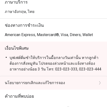
ภาษาบริการ
ภาษาอังกฤษ, ไทย
ช่องทางการชำระเงิน
American Express, Mastercard®, Visa, Diners, Wallet
เงื่อนไขพิเศษ
บุฟเฟต์ติ่มซำให้บริการในมื้อกลางวันเท่านั้น หากลูกค้า
ต้องการสั่งหมูหัน โปรดจองล่วงหน้าและแจ้งทางห้อง
อาหารอย่างน้อย 3 วัน โทร: 023-023-333, 023-023-444
เงื่อนไขการแต่งกาย: แต่งตัวสุภาพ (รองเท้าแตะ และ
กางเกงขาสั้น จะไม่ได้รับอนุญาตให้เข้ารับบริการ)
นโยบายการยกเลิกและแก้ไขการจอง
ราคาสำหรับเด็กไม่สามารถใช้ส่วนลดของอีททิโก้ได้
คำถามที่พบบ่อย