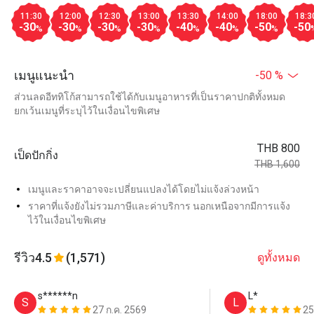
11:30
12:00
12:30
13:00
13:30
14:00
18:00
18:3
-30
-30
-30
-30
-40
-40
-50
-50
%
%
%
%
%
%
%
เมนูแนะนำ
-50 %
ส่วนลดอีททิโก้สามารถใช้ได้กับเมนูอาหารที่เป็นราคาปกติทั้งหมด
ยกเว้นเมนูที่ระบุไว้ในเงื่อนไขพิเศษ
THB 800
เป็ดปักกิ่ง
THB 1,600
เมนูและราคาอาจจะเปลี่ยนแปลงได้โดยไม่แจ้งล่วงหน้า
ราคาที่แจ้งยังไม่รวมภาษีและค่าบริการ นอกเหนือจากมีการแจ้ง
ไว้ในเงื่อนไขพิเศษ
รีวิว
4.5
(1,571)
ดูทั้งหมด
s******n
L*
S
L
27 ก.ค. 2569
25