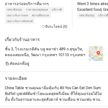
อาหารอร่อยบริการดีมากๆ
Went 3 times alrea
Excellent food, Gr
รสชาติอร่อย
ราคาสมเหตุสมผล
บริการดี
excellent service.

เหมาะกับการเดท
สถานที่สะอาด
รสชาติอร่อย
บริการด
After dinner, go to
เหมาะกับการสังสรรค์
มีประโยชน์ (0)
เกี่ยวกับร้านอาหาร
ชั้น 3, โรงแรมเรดิสัน บลู พลาซ่า 489 ถ.สุขุมวิท,
คลองเตยเหนือ, วัฒนา กรุงเทพฯ 10110 กรุงเทพฯ
คัดลอกที่อยู่
รายละเอียด
China Table ชวนคุณมาอิ่มคุ้มกับ All You Can Eat Dim Sum 
Buffet บุฟเฟ่ต์ติ่มซำโฮมเมดสุดพรีเมียม ที่ให้คุณอร่อยได้ไม่
อั้น ทั้งวันธรรมดาและสุดสัปดาห์ ชวนเพื่อน ชวนแฟน ชวน
ครอบครัวมาอิ่มอร่อยได้ที่นี่
