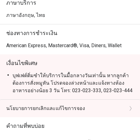
ภาษาบริการ
ภาษาอังกฤษ, ไทย
ช่องทางการชำระเงิน
American Express, Mastercard®, Visa, Diners, Wallet
เงื่อนไขพิเศษ
บุฟเฟต์ติ่มซำให้บริการในมื้อกลางวันเท่านั้น หากลูกค้า
ต้องการสั่งหมูหัน โปรดจองล่วงหน้าและแจ้งทางห้อง
อาหารอย่างน้อย 3 วัน โทร: 023-023-333, 023-023-444
เงื่อนไขการแต่งกาย: แต่งตัวสุภาพ (รองเท้าแตะ และ
กางเกงขาสั้น จะไม่ได้รับอนุญาตให้เข้ารับบริการ)
นโยบายการยกเลิกและแก้ไขการจอง
ราคาสำหรับเด็กไม่สามารถใช้ส่วนลดของอีททิโก้ได้
คำถามที่พบบ่อย