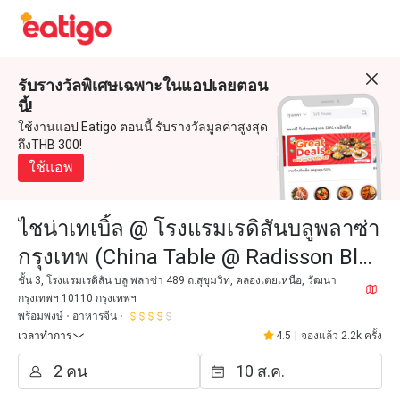
รับรางวัลพิเศษเฉพาะในแอปเลยตอน
นี้!
ใช้งานแอป Eatigo ตอนนี้ รับรางวัลมูลค่าสูงสุด
ถึงTHB 300!
ใช้แอพ
ไชน่าเทเบิ้ล @ โรงแรมเรดิสันบลูพลาซ่า
กรุงเทพ (China Table @ Radisson Blu
Plaza Bangkok)
ชั้น 3, โรงแรมเรดิสัน บลู พลาซ่า 489 ถ.สุขุมวิท, คลองเตยเหนือ, วัฒนา
กรุงเทพฯ 10110 กรุงเทพฯ
พร้อมพงษ์
อาหารจีน
เวลาทำการ
4.5
|
จองแล้ว 2.2k ครั้ง