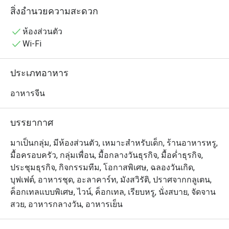
🥢 รวมเมนูยอดฮิตที่ต้องลอง

สิ่งอำนวยความสะดวก
• ก๋วยเตี๋ยวหลอดเป็ดย่างหมูแดงซอสสูตรซิกเนเจอร์ | ฮะเก๋า
กุ้ง เนื้อเด้ง เสิร์ฟร้อน ๆ | ปลากระพงนึ่งมะนาว เปรี้ยวเผ็ด
ห้องส่วนตัว
หอมสมุนไพร | ซาลาเปาครีมลาวา ไส้เยิ้มหวานมัน | ปอ
Wi-Fi
เปี๊ยะกุ้งทอด กรอบทอง กุ้งแน่น | หมูกรอบฮ่องกง หนังกรอบ 
เนื้อนุ่ม | เป็ดปักกิ่งม้วนแผ่นแป้ง ชุ่มซอส | ข้าวผัดทะเลซอส
ประเภทอาหาร
เอ็กซ์โอ หอมกลิ่นกระทะ
อาหารจีน
บรรยากาศ
มาเป็นกลุ่ม, มีห้องส่วนตัว, เหมาะสำหรับเด็ก, ร้านอาหารหรู,
มื้อครอบครัว, กลุ่มเพื่อน, มื้อกลางวันธุรกิจ, มื้อค่ำธุรกิจ,
ประชุมธุรกิจ, กิจกรรมทีม, โอกาสพิเศษ, ฉลองวันเกิด,
บุฟเฟต์, อาหารชุด, อะลาคาร์ท, มังสวิรัติ, ปราศจากกลูเตน,
ค็อกเทลแบบพิเศษ, ไวน์, ค็อกเทล, เรียบหรู, นั่งสบาย, จัดจาน
สวย, อาหารกลางวัน, อาหารเย็น