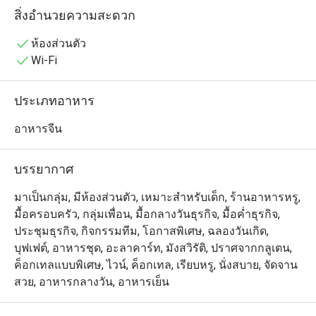
🥢 รวมเมนูยอดฮิตที่ต้องลอง

สิ่งอำนวยความสะดวก
• ก๋วยเตี๋ยวหลอดเป็ดย่างหมูแดงซอสสูตรซิกเนเจอร์ | ฮะเก๋า
กุ้ง เนื้อเด้ง เสิร์ฟร้อน ๆ | ปลากระพงนึ่งมะนาว เปรี้ยวเผ็ด
ห้องส่วนตัว
หอมสมุนไพร | ซาลาเปาครีมลาวา ไส้เยิ้มหวานมัน | ปอ
Wi-Fi
เปี๊ยะกุ้งทอด กรอบทอง กุ้งแน่น | หมูกรอบฮ่องกง หนังกรอบ 
เนื้อนุ่ม | เป็ดปักกิ่งม้วนแผ่นแป้ง ชุ่มซอส | ข้าวผัดทะเลซอส
ประเภทอาหาร
เอ็กซ์โอ หอมกลิ่นกระทะ
อาหารจีน
บรรยากาศ
มาเป็นกลุ่ม, มีห้องส่วนตัว, เหมาะสำหรับเด็ก, ร้านอาหารหรู,
มื้อครอบครัว, กลุ่มเพื่อน, มื้อกลางวันธุรกิจ, มื้อค่ำธุรกิจ,
ประชุมธุรกิจ, กิจกรรมทีม, โอกาสพิเศษ, ฉลองวันเกิด,
บุฟเฟต์, อาหารชุด, อะลาคาร์ท, มังสวิรัติ, ปราศจากกลูเตน,
ค็อกเทลแบบพิเศษ, ไวน์, ค็อกเทล, เรียบหรู, นั่งสบาย, จัดจาน
สวย, อาหารกลางวัน, อาหารเย็น