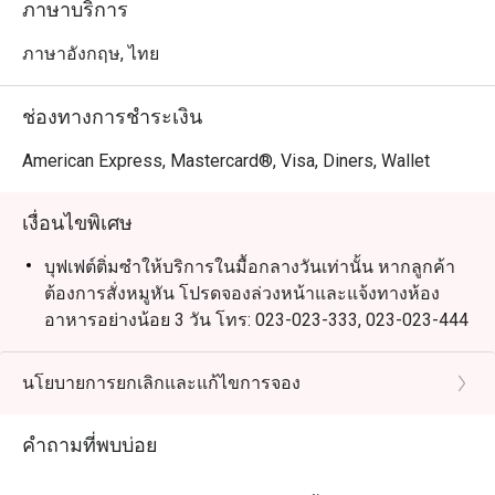
ภาษาบริการ
ภาษาอังกฤษ, ไทย
ช่องทางการชำระเงิน
American Express, Mastercard®, Visa, Diners, Wallet
เงื่อนไขพิเศษ
บุฟเฟต์ติ่มซำให้บริการในมื้อกลางวันเท่านั้น หากลูกค้า
ต้องการสั่งหมูหัน โปรดจองล่วงหน้าและแจ้งทางห้อง
อาหารอย่างน้อย 3 วัน โทร: 023-023-333, 023-023-444
เงื่อนไขการแต่งกาย: แต่งตัวสุภาพ (รองเท้าแตะ และ
กางเกงขาสั้น จะไม่ได้รับอนุญาตให้เข้ารับบริการ)
นโยบายการยกเลิกและแก้ไขการจอง
ราคาสำหรับเด็กไม่สามารถใช้ส่วนลดของอีททิโก้ได้
คำถามที่พบบ่อย