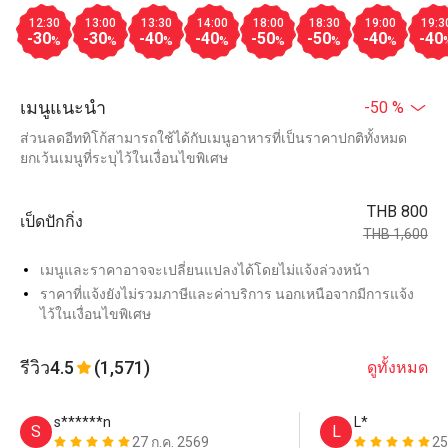
12:30
13:00
13:30
14:00
18:00
18:30
19:00
19:3
-30
-30
-40
-40
-50
-50
-40
-40
%
%
%
%
%
%
%
เมนูแนะนำ
-50 %
ส่วนลดอีททิโก้สามารถใช้ได้กับเมนูอาหารที่เป็นราคาปกติทั้งหมด
ยกเว้นเมนูที่ระบุไว้ในเงื่อนไขพิเศษ
THB 800
เป็ดปักกิ่ง
THB 1,600
เมนูและราคาอาจจะเปลี่ยนแปลงได้โดยไม่แจ้งล่วงหน้า
ราคาที่แจ้งยังไม่รวมภาษีและค่าบริการ นอกเหนือจากมีการแจ้ง
ไว้ในเงื่อนไขพิเศษ
รีวิว
4.5
(1,571)
ดูทั้งหมด
s******n
L*
S
L
27 ก.ค. 2569
25