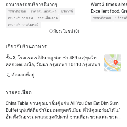
อาหารอร่อยบริการดีมากๆ
Went 3 times alrea
Excellent food, Gr
รสชาติอร่อย
ราคาสมเหตุสมผล
บริการดี
excellent service.

เหมาะกับการเดท
สถานที่สะอาด
รสชาติอร่อย
บริการด
After dinner, go to
เหมาะกับการสังสรรค์
มีประโยชน์ (0)
เกี่ยวกับร้านอาหาร
ชั้น 3, โรงแรมเรดิสัน บลู พลาซ่า 489 ถ.สุขุมวิท,
คลองเตยเหนือ, วัฒนา กรุงเทพฯ 10110 กรุงเทพฯ
คัดลอกที่อยู่
รายละเอียด
China Table ชวนคุณมาอิ่มคุ้มกับ All You Can Eat Dim Sum 
Buffet บุฟเฟ่ต์ติ่มซำโฮมเมดสุดพรีเมียม ที่ให้คุณอร่อยได้ไม่
อั้น ทั้งวันธรรมดาและสุดสัปดาห์ ชวนเพื่อน ชวนแฟน ชวน
ครอบครัวมาอิ่มอร่อยได้ที่นี่
