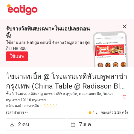
รับรางวัลพิเศษเฉพาะในแอปเลยตอน
นี้!
ใช้งานแอป Eatigo ตอนนี้ รับรางวัลมูลค่าสูงสุด
ถึงTHB 300!
ใช้แอพ
ไชน่าเทเบิ้ล @ โรงแรมเรดิสันบลูพลาซ่า
กรุงเทพ (China Table @ Radisson Blu
Plaza Bangkok)
ชั้น 3, โรงแรมเรดิสัน บลู พลาซ่า 489 ถ.สุขุมวิท, คลองเตยเหนือ, วัฒนา
กรุงเทพฯ 10110 กรุงเทพฯ
พร้อมพงษ์
อาหารจีน
เวลาทำการ
4.5
|
จองแล้ว 2.2k ครั้ง