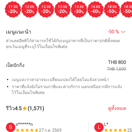
11:30
12:00
12:30
13:00
13:30
14:00
18:00
18:3
-20
-20
-20
-20
-30
-40
-50
-50
%
%
%
%
%
%
%
เมนูแนะนำ
-50 %
ส่วนลดอีททิโก้สามารถใช้ได้กับเมนูอาหารที่เป็นราคาปกติทั้งหมด
ยกเว้นเมนูที่ระบุไว้ในเงื่อนไขพิเศษ
THB 800
เป็ดปักกิ่ง
THB 1,600
เมนูและราคาอาจจะเปลี่ยนแปลงได้โดยไม่แจ้งล่วงหน้า
ราคาที่แจ้งยังไม่รวมภาษีและค่าบริการ นอกเหนือจากมีการแจ้ง
ไว้ในเงื่อนไขพิเศษ
รีวิว
4.5
(1,571)
ดูทั้งหมด
s******n
L*
S
L
27 ก.ค. 2569
25