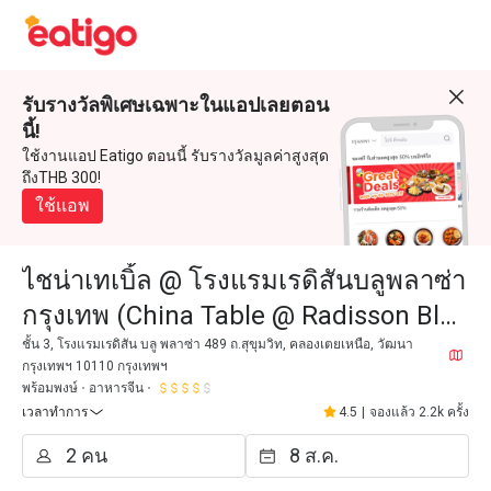
รับรางวัลพิเศษเฉพาะในแอปเลยตอน
นี้!
ใช้งานแอป Eatigo ตอนนี้ รับรางวัลมูลค่าสูงสุด
ถึงTHB 300!
ใช้แอพ
ไชน่าเทเบิ้ล @ โรงแรมเรดิสันบลูพลาซ่า
กรุงเทพ (China Table @ Radisson Blu
Plaza Bangkok)
ชั้น 3, โรงแรมเรดิสัน บลู พลาซ่า 489 ถ.สุขุมวิท, คลองเตยเหนือ, วัฒนา
กรุงเทพฯ 10110 กรุงเทพฯ
พร้อมพงษ์
อาหารจีน
เวลาทำการ
4.5
|
จองแล้ว 2.2k ครั้ง