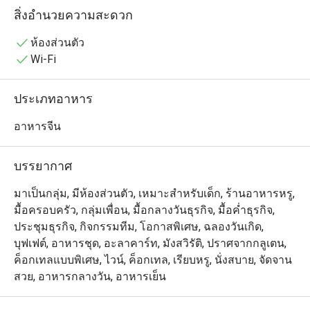
🥢 รวมเมนูยอดฮิตที่ต้องลอง

สิ่งอำนวยความสะดวก
• ก๋วยเตี๋ยวหลอดเป็ดย่างหมูแดงซอสสูตรซิกเนเจอร์ | ฮะเก๋า
กุ้ง เนื้อเด้ง เสิร์ฟร้อน ๆ | ปลากระพงนึ่งมะนาว เปรี้ยวเผ็ด
ห้องส่วนตัว
หอมสมุนไพร | ซาลาเปาครีมลาวา ไส้เยิ้มหวานมัน | ปอ
Wi-Fi
เปี๊ยะกุ้งทอด กรอบทอง กุ้งแน่น | หมูกรอบฮ่องกง หนังกรอบ 
เนื้อนุ่ม | เป็ดปักกิ่งม้วนแผ่นแป้ง ชุ่มซอส | ข้าวผัดทะเลซอส
ประเภทอาหาร
เอ็กซ์โอ หอมกลิ่นกระทะ
อาหารจีน
บรรยากาศ
มาเป็นกลุ่ม, มีห้องส่วนตัว, เหมาะสำหรับเด็ก, ร้านอาหารหรู,
มื้อครอบครัว, กลุ่มเพื่อน, มื้อกลางวันธุรกิจ, มื้อค่ำธุรกิจ,
ประชุมธุรกิจ, กิจกรรมทีม, โอกาสพิเศษ, ฉลองวันเกิด,
บุฟเฟต์, อาหารชุด, อะลาคาร์ท, มังสวิรัติ, ปราศจากกลูเตน,
ค็อกเทลแบบพิเศษ, ไวน์, ค็อกเทล, เรียบหรู, นั่งสบาย, จัดจาน
สวย, อาหารกลางวัน, อาหารเย็น