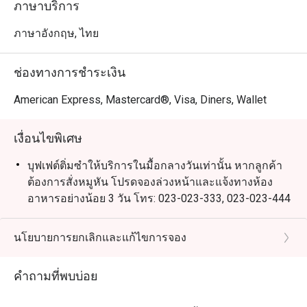
ภาษาบริการ
ภาษาอังกฤษ, ไทย
ช่องทางการชำระเงิน
American Express, Mastercard®, Visa, Diners, Wallet
เงื่อนไขพิเศษ
บุฟเฟต์ติ่มซำให้บริการในมื้อกลางวันเท่านั้น หากลูกค้า
ต้องการสั่งหมูหัน โปรดจองล่วงหน้าและแจ้งทางห้อง
อาหารอย่างน้อย 3 วัน โทร: 023-023-333, 023-023-444
เงื่อนไขการแต่งกาย: แต่งตัวสุภาพ (รองเท้าแตะ และ
กางเกงขาสั้น จะไม่ได้รับอนุญาตให้เข้ารับบริการ)
นโยบายการยกเลิกและแก้ไขการจอง
ราคาสำหรับเด็กไม่สามารถใช้ส่วนลดของอีททิโก้ได้
คำถามที่พบบ่อย