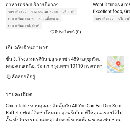
อาหารอร่อยบริการดีมากๆ
Went 3 times alrea
Excellent food, Gr
รสชาติอร่อย
ราคาสมเหตุสมผล
บริการดี
excellent service.

เหมาะกับการเดท
สถานที่สะอาด
รสชาติอร่อย
บริการด
After dinner, go to
เหมาะกับการสังสรรค์
มีประโยชน์ (0)
เกี่ยวกับร้านอาหาร
ชั้น 3, โรงแรมเรดิสัน บลู พลาซ่า 489 ถ.สุขุมวิท,
คลองเตยเหนือ, วัฒนา กรุงเทพฯ 10110 กรุงเทพฯ
คัดลอกที่อยู่
รายละเอียด
China Table ชวนคุณมาอิ่มคุ้มกับ All You Can Eat Dim Sum 
Buffet บุฟเฟ่ต์ติ่มซำโฮมเมดสุดพรีเมียม ที่ให้คุณอร่อยได้ไม่
อั้น ทั้งวันธรรมดาและสุดสัปดาห์ ชวนเพื่อน ชวนแฟน ชวน
ครอบครัวมาอิ่มอร่อยได้ที่นี่
