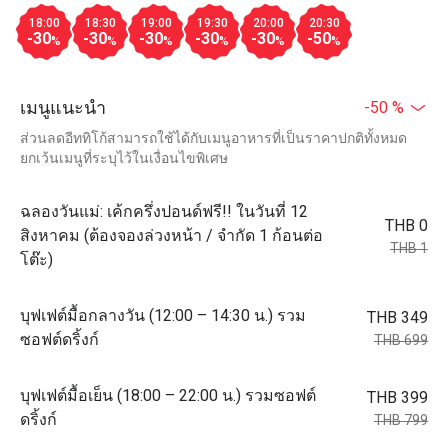
18:00
18:30
19:00
19:30
20:00
20:30
-30
-30
-30
-30
-30
-50
%
%
%
%
%
%
เมนูแนะนำ
-50 %
ส่วนลดอีททิโก้สามารถใช้ได้กับเมนูอาหารที่เป็นราคาปกติทั้งหมด
ยกเว้นเมนูที่ระบุไว้ในเงื่อนไขพิเศษ
ฉลองวันแม่: เค้กครึ่งปอนด์ฟรี!! ในวันที่ 12
THB 0
สิงหาคม (ต้องจองล่วงหน้า / จำกัด 1 ก้อนต่อ
THB 1
โต๊ะ)
บุฟเฟต์มื้อกลางวัน (12:00 – 14:30 น.) รวม
THB 349
ซอฟต์ดริ้งก์​
THB 699
บุฟเฟต์มื้อเย็น (18:00 – 22:00 น.) รวมซอฟต์
THB 399
ดริ้งก์​
THB 799