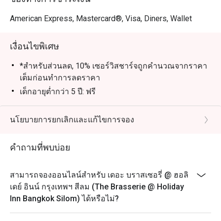
-วันพุธ

American Express, Mastercard®, Visa, Diners, Wallet
ชูร์ราสโก้คาร์ฟวิงสเตชัน

พิคานยา เนื้อส่วนฝาสะโพกสไตล์บราซิล

เงื่อนไขพิเศษ
สะโพกไก่หมักเครื่องเทศสไตล์ลาติน

ไส้กรอกโชริโซ

*สำหรับส่วนลด, 10% เซอร์วิสชาร์จถูกคำนวณจากราคา
สเตชันเอมปานาดาทอดสไตล์ลาติน

เต็มก่อนทำการลดราคา
รสชาติแนะนำ (เนื้อสไตล์ครีโอล, ไก่และพริกอาฮีอามาริโย, 
เด็กอายุต่ำกว่า 5 ปี: ฟรี
ผักโขมและชีส)

เด็กอายุระหว่าง 5 ถึง 12 ปี: ลดราคา 50% จากราคาปกติ
เด็กอายุ 13 ปีขึ้นไป: ถือเป็นผู้ใหญ่และจะต้องจ่ายในราคา
นโยบายการยกเลิกและแก้ไขการจอง
-วันพฤหัสบดี

ผู้ใหญ่
แฮมอบน้ำผึ้ง

สิทธิพิเศษสำหรับเจ้าของวันเกิด: รับฟรี! เค้กวันเกิด เมื่อ
สเตชั่นพาสต้าและพิซซ่า

คำถามที่พบบ่อย
มาฉลองวันเกิดที่ร้านของเรา
-วันศุกร์

(เงื่อนไข: กรุณาจองล่วงหน้าอย่างน้อย 24 ชั่วโมง และ
สามารถจองออนไลน์สำหรับ เดอะ บราสเซอรี่ @ ฮอลิ
สเต๊กเนื้อวากิว

ระบุข้อความ "ฉลองวันเกิด" ในรายละเอียดการจอง)
เดย์ อินน์ กรุงเทพฯ สีลม (The Brasserie @ Holiday
อาหารอินเดียต้นตำรับ

FAQ
Inn Bangkok Silom) ได้หรือไม่?
ถาม: ร้าน The Brasserie เป็นร้านแบบไหนเหรอ?
-วันเสาร์
