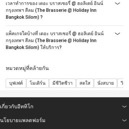
ตอบ:
เวลาทำการของ เดอะ บราสเซอรี่ @ ฮอลิเดย์ อินน์
ซี่โครงหมูสไตล์จีน

The Brasserie เป็นห้องอาหารหลักของโรงแรม Holiday
กรุงเทพฯ สีลม (The Brasserie @ Holiday Inn
ขนมจีนน้ำยา

Inn Bangkok Silom ครับ
Bangkok Silom) ?
เป็นแบบ ออลเดย์ไดน์นิ่ง (All-day dining) ให้บริการ
-วันอาทิตย์

อาหารนานาชาติทั้งเอเชียและตะวันตก 🍱
ข้าวขาหมู

แพ็คเกจใดบ้างที่ เดอะ บราสเซอรี่ @ ฮอลิเดย์ อินน์
ข้าวซอยไก่
จุดเด่นคือมี ครัวเปิด (Live Station) ให้เชฟทำอาหารสด ๆ
กรุงเทพฯ สีลม (The Brasserie @ Holiday Inn
เช่น มุมก๋วยเตี๋ยว พาสต้า ทันดูรี และเทปปันยากิ
Bangkok Silom) ให้บริการ?
บรรยากาศสบาย ๆ แต่ดูดี เหมาะกับทั้งครอบครัวและนัก
ท่องเที่ยวครับ 😋
หมวดหมู่ที่คล้ายกัน
ถาม: ร้านเปิดกี่โมงบ้างคะ?
ตอบ:
บุฟเฟต์
โมเดิร์น
มีชีวิตชีวา
สดใส
นั่งสบาย
วิวป
เปิดทุกวันเลยครับ ตั้งแต่ 06.00 – 22.00 น.
โดยแบ่งเป็นช่วงมื้อแบบนี้ 👇
🍳 มื้อเช้า: 06.00 – 10.30 น.
เกี่ยวกับอีททิโก
🍱 บุฟเฟต์กลางวัน: 12.00 – 14.30 น.
🍽️ บุฟเฟต์มื้อเย็น: 18.00 – 22.00 น.
นโยบายแพลตฟอร์ม
ไม่ว่าจะอยากมาทานเช้า เที่ยง หรือเย็น ก็มีให้เลือกครบ