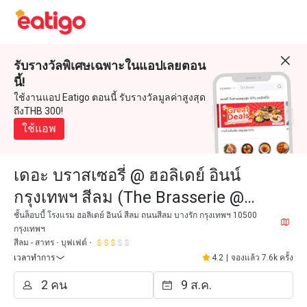
รับรางวัลพิเศษเฉพาะในแอปเลยตอน
นี้!
ใช้งานแอป Eatigo ตอนนี้ รับรางวัลมูลค่าสูงสุด
ถึงTHB 300!
ใช้แอพ
เดอะ บราสเซอรี่ @ ฮอลิเดย์ อินน์
กรุงเทพฯ สีลม (The Brasserie @
Holiday Inn Bangkok Silom)
ชั้นล็อบบี้ โรงแรม ฮอลิเดย์ อินน์ สีลม ถนนสีลม บางรัก กรุงเทพฯ 10500
กรุงเทพฯ
สีลม - สาทร
บุฟเฟต์
เวลาทำการ
4.2
|
จองแล้ว 7.6k ครั้ง