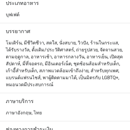
หอยแมลงภู่สดใหม่ ซูชิคำโต สเตชันปรุงสดอย่างเทปันยากิ
ประเภทอาหาร
และก๋วยเตี๋ยว รวมถึงสลัดบาร์เพื่อสุขภาพและโคลด์คัทชั้นดี

ปิดท้ายมื้ออาหารด้วยของหวานนานาชนิด ทั้งขนมปัง เค้ก 
บุฟเฟต์
ไอศกรีม ขนมไทย และผลไม้ตามฤดูกาล พร้อมเครื่องดื่มรีฟิ
ลอย่างน้ำดื่ม ชา กาแฟ และน้ำอัดลม สำหรับมื้อเย็นจะมี
บรรยากาศ
ความพิเศษยิ่งขึ้นด้วยการเพิ่มหอยนางรมสดและแซลมอน
ซาชิมิเข้ามาให้ทานได้อย่างจุใจ

โมเดิร์น, มีชีวิตชีวา, สดใส, นั่งสบาย, วิวปัง, ร้านในกระแส,
ได้รับรางวัล, ดั้งเดิม/ประวัติศาสตร์, ถ่ายรูปสวย, จัดจานสวย,
เมนูไฮไลท์ประจำเดือนสิงหาคม

ตามฤดูกาล, อาหารเช้า, อาหารกลางวัน, อาหารเย็น, เปิดสุด
สัปดาห์, มี่ที่จอดรถ, มีอินเตอร์เน็ต, ชุดช้อนส้อมสำหรับเด็ก,
-วันจันทร์

เก้าอี้สำหรับเด็ก, สภาพแวดล้อมเข้าถึงง่าย, สำหรับทุกเพศ,
ขาแกะอบเคลือบสมุนไพร เสิร์ฟพร้อมซอสโรสแมรี่

แบรนด์แฟรนไชส์, พาผู้ติดตามมาได้, เป็นมิตรกับ LGBTQ+,
หอยแมลงภู่เสิร์ฟพร้อมเฟรนช์ฟรายส์ (ซอสมารินิแยร์ | ซอส
หมอนวดมีประสบการณ์
ครีมไวน์ขาวและสมุนไพร | ซอสสไตล์โพรวองซ์)

ต้มยำหอยแมลงภู่

ภาษาบริการ
-วันอังคาร

ภาษาอังกฤษ, ไทย
เป็ดย่างสไตล์จีน

สเตชั่นสไตล์ญี่ปุ่น (ไก่คาราเกะ หมูทงคัตสึ ทาโกะยากิ)

ช่องทางการชำระเงิน