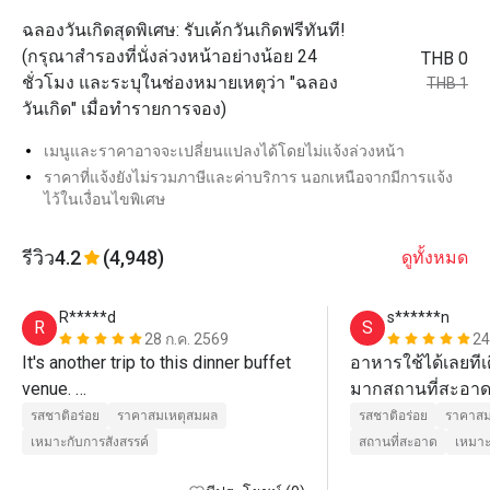
ฉลองวันเกิดสุดพิเศษ: รับเค้กวันเกิดฟรีทันที!
(กรุณาสำรองที่นั่งล่วงหน้าอย่างน้อย 24
THB 0
ชั่วโมง และระบุในช่องหมายเหตุว่า "ฉลอง
THB 1
วันเกิด" เมื่อทำรายการจอง)
เมนูและราคาอาจจะเปลี่ยนแปลงได้โดยไม่แจ้งล่วงหน้า
ราคาที่แจ้งยังไม่รวมภาษีและค่าบริการ นอกเหนือจากมีการแจ้ง
ไว้ในเงื่อนไขพิเศษ
รีวิว
4.2
(4,948)
ดูทั้งหมด
R*****d
s******n
R
S
28 ก.ค. 2569
24
It's another trip to this dinner buffet 
อาหารใช้ได้เลยทีเ
venue. 

มากสถานที่สะอาด
Price is value and the food variety is 
รสชาติอร่อย
ราคาสมเหตุสมผล
รสชาติอร่อย
ราคาสม
good.

เหมาะกับการสังสรรค์
สถานที่สะอาด
เหมาะ
Suitable for families gathering