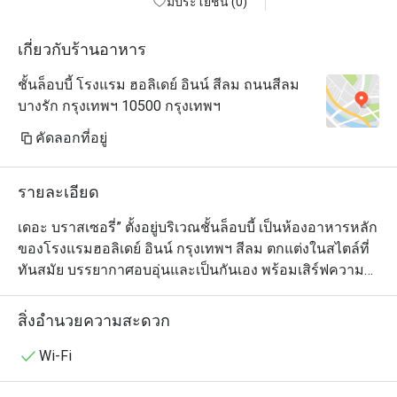
มีประโยชน์ (0)
เกี่ยวกับร้านอาหาร
ชั้นล็อบบี้ โรงแรม ฮอลิเดย์ อินน์ สีลม ถนนสีลม
บางรัก กรุงเทพฯ 10500 กรุงเทพฯ
คัดลอกที่อยู่
รายละเอียด
เดอะ บราสเซอรี่” ตั้งอยู่บริเวณชั้นล็อบบี้ เป็นห้องอาหารหลัก
ของโรงแรมฮอลิเดย์ อินน์ กรุงเทพฯ สีลม ตกแต่งในสไตล์ที่
ทันสมัย บรรยากาศอบอุ่นและเป็นกันเอง พร้อมเสิร์ฟความ
อร่อยให้คุณอิ่มท้องในรูปแบบบุฟเฟ่ต์นานาชาติ ทั้งมื้อกลาง
วันและมื้อเย็น

สิ่งอำนวยความสะดวก
เต็มอิ่มกับไลน์อาหารที่รวบรวมความอร่อยจากหลากหลาย
สัญชาติ ทั้งอาหารไทย จีน ตะวันตก ญี่ปุ่น อินเดีย และ
Wi-Fi
อิตาเลียน โดยมีไฮไลท์เด่นอย่าง ซีฟู้ดออนไอซ์ที่เสิร์ฟกุ้งและ