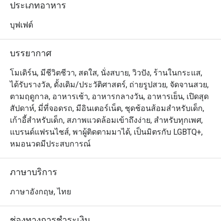
หอยแมลงภู่สดใหม่ ซูชิคำโต สเตชันปรุงสดอย่างเทปันยากิ
ประเภทอาหาร
และก๋วยเตี๋ยว รวมถึงสลัดบาร์เพื่อสุขภาพและโคลด์คัทชั้นดี

ปิดท้ายมื้ออาหารด้วยของหวานนานาชนิด ทั้งขนมปัง เค้ก 
บุฟเฟต์
ไอศกรีม ขนมไทย และผลไม้ตามฤดูกาล พร้อมเครื่องดื่มรีฟิ
ลอย่างน้ำดื่ม ชา กาแฟ และน้ำอัดลม สำหรับมื้อเย็นจะมี
บรรยากาศ
ความพิเศษยิ่งขึ้นด้วยการเพิ่มหอยนางรมสดและแซลมอน
ซาชิมิเข้ามาให้ทานได้อย่างจุใจ

โมเดิร์น, มีชีวิตชีวา, สดใส, นั่งสบาย, วิวปัง, ร้านในกระแส,
ได้รับรางวัล, ดั้งเดิม/ประวัติศาสตร์, ถ่ายรูปสวย, จัดจานสวย,
เมนูไฮไลท์ประจำเดือนสิงหาคม

ตามฤดูกาล, อาหารเช้า, อาหารกลางวัน, อาหารเย็น, เปิดสุด
สัปดาห์, มี่ที่จอดรถ, มีอินเตอร์เน็ต, ชุดช้อนส้อมสำหรับเด็ก,
-วันจันทร์

เก้าอี้สำหรับเด็ก, สภาพแวดล้อมเข้าถึงง่าย, สำหรับทุกเพศ,
ขาแกะอบเคลือบสมุนไพร เสิร์ฟพร้อมซอสโรสแมรี่

แบรนด์แฟรนไชส์, พาผู้ติดตามมาได้, เป็นมิตรกับ LGBTQ+,
หอยแมลงภู่เสิร์ฟพร้อมเฟรนช์ฟรายส์ (ซอสมารินิแยร์ | ซอส
หมอนวดมีประสบการณ์
ครีมไวน์ขาวและสมุนไพร | ซอสสไตล์โพรวองซ์)

ต้มยำหอยแมลงภู่

ภาษาบริการ
-วันอังคาร

ภาษาอังกฤษ, ไทย
เป็ดย่างสไตล์จีน

สเตชั่นสไตล์ญี่ปุ่น (ไก่คาราเกะ หมูทงคัตสึ ทาโกะยากิ)

ช่องทางการชำระเงิน