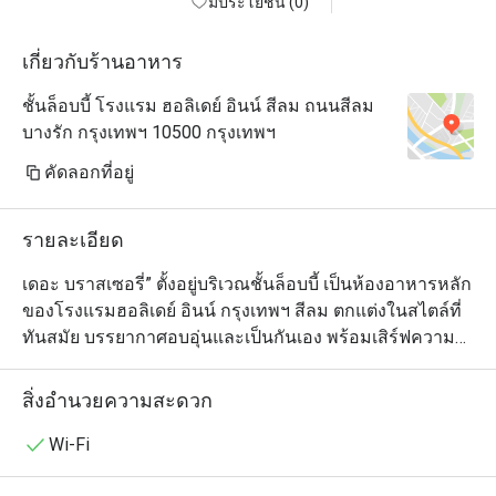
มีประโยชน์ (0)
เกี่ยวกับร้านอาหาร
ชั้นล็อบบี้ โรงแรม ฮอลิเดย์ อินน์ สีลม ถนนสีลม
บางรัก กรุงเทพฯ 10500 กรุงเทพฯ
คัดลอกที่อยู่
รายละเอียด
เดอะ บราสเซอรี่” ตั้งอยู่บริเวณชั้นล็อบบี้ เป็นห้องอาหารหลัก
ของโรงแรมฮอลิเดย์ อินน์ กรุงเทพฯ สีลม ตกแต่งในสไตล์ที่
ทันสมัย บรรยากาศอบอุ่นและเป็นกันเอง พร้อมเสิร์ฟความ
อร่อยให้คุณอิ่มท้องในรูปแบบบุฟเฟ่ต์นานาชาติ ทั้งมื้อกลาง
วันและมื้อเย็น

สิ่งอำนวยความสะดวก
เต็มอิ่มกับไลน์อาหารที่รวบรวมความอร่อยจากหลากหลาย
สัญชาติ ทั้งอาหารไทย จีน ตะวันตก ญี่ปุ่น อินเดีย และ
Wi-Fi
อิตาเลียน โดยมีไฮไลท์เด่นอย่าง ซีฟู้ดออนไอซ์ที่เสิร์ฟกุ้งและ