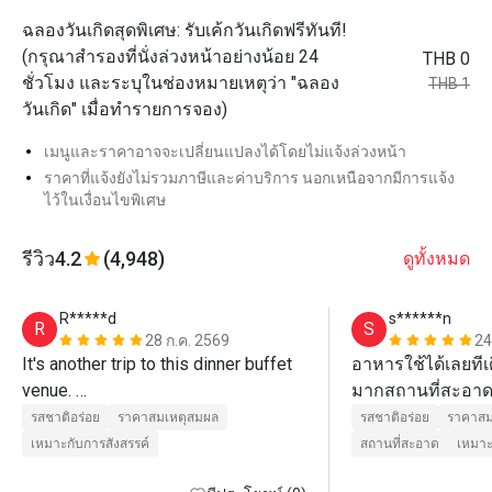
ฉลองวันเกิดสุดพิเศษ: รับเค้กวันเกิดฟรีทันที!
(กรุณาสำรองที่นั่งล่วงหน้าอย่างน้อย 24
THB 0
ชั่วโมง และระบุในช่องหมายเหตุว่า "ฉลอง
THB 1
วันเกิด" เมื่อทำรายการจอง)
เมนูและราคาอาจจะเปลี่ยนแปลงได้โดยไม่แจ้งล่วงหน้า
ราคาที่แจ้งยังไม่รวมภาษีและค่าบริการ นอกเหนือจากมีการแจ้ง
ไว้ในเงื่อนไขพิเศษ
รีวิว
4.2
(4,948)
ดูทั้งหมด
R*****d
s******n
R
S
28 ก.ค. 2569
24
It's another trip to this dinner buffet 
อาหารใช้ได้เลยทีเ
venue. 

มากสถานที่สะอาด
Price is value and the food variety is 
รสชาติอร่อย
ราคาสมเหตุสมผล
รสชาติอร่อย
ราคาสม
good.

เหมาะกับการสังสรรค์
สถานที่สะอาด
เหมาะ
Suitable for families gathering