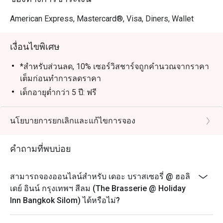
-วันพุธ

American Express, Mastercard®, Visa, Diners, Wallet
ชูร์ราสโก้คาร์ฟวิงสเตชัน

พิคานยา เนื้อส่วนฝาสะโพกสไตล์บราซิล

เงื่อนไขพิเศษ
สะโพกไก่หมักเครื่องเทศสไตล์ลาติน

ไส้กรอกโชริโซ

*สำหรับส่วนลด, 10% เซอร์วิสชาร์จถูกคำนวณจากราคา
สเตชันเอมปานาดาทอดสไตล์ลาติน

เต็มก่อนทำการลดราคา
รสชาติแนะนำ (เนื้อสไตล์ครีโอล, ไก่และพริกอาฮีอามาริโย, 
เด็กอายุต่ำกว่า 5 ปี: ฟรี
ผักโขมและชีส)

เด็กอายุระหว่าง 5 ถึง 12 ปี: ลดราคา 50% จากราคาปกติ
เด็กอายุ 13 ปีขึ้นไป: ถือเป็นผู้ใหญ่และจะต้องจ่ายในราคา
นโยบายการยกเลิกและแก้ไขการจอง
-วันพฤหัสบดี

ผู้ใหญ่
แฮมอบน้ำผึ้ง

สิทธิพิเศษสำหรับเจ้าของวันเกิด: รับฟรี! เค้กวันเกิด เมื่อ
สเตชั่นพาสต้าและพิซซ่า

คำถามที่พบบ่อย
มาฉลองวันเกิดที่ร้านของเรา
-วันศุกร์

(เงื่อนไข: กรุณาจองล่วงหน้าอย่างน้อย 24 ชั่วโมง และ
สามารถจองออนไลน์สำหรับ เดอะ บราสเซอรี่ @ ฮอลิ
สเต๊กเนื้อวากิว

ระบุข้อความ "ฉลองวันเกิด" ในรายละเอียดการจอง)
เดย์ อินน์ กรุงเทพฯ สีลม (The Brasserie @ Holiday
อาหารอินเดียต้นตำรับ

FAQ
Inn Bangkok Silom) ได้หรือไม่?
ถาม: ร้าน The Brasserie เป็นร้านแบบไหนเหรอ?
-วันเสาร์
