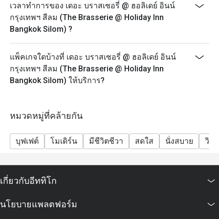
ตอบ:
เวลาทำการของ เดอะ บราสเซอรี่ @ ฮอลิเดย์ อินน์
ซี่โครงหมูสไตล์จีน

The Brasserie เป็นห้องอาหารหลักของโรงแรม Holiday
กรุงเทพฯ สีลม (The Brasserie @ Holiday Inn
ขนมจีนน้ำยา

Inn Bangkok Silom ครับ
Bangkok Silom) ?
เป็นแบบ ออลเดย์ไดน์นิ่ง (All-day dining) ให้บริการ
-วันอาทิตย์

อาหารนานาชาติทั้งเอเชียและตะวันตก 🍱
ข้าวขาหมู

แพ็คเกจใดบ้างที่ เดอะ บราสเซอรี่ @ ฮอลิเดย์ อินน์
ข้าวซอยไก่
จุดเด่นคือมี ครัวเปิด (Live Station) ให้เชฟทำอาหารสด ๆ
กรุงเทพฯ สีลม (The Brasserie @ Holiday Inn
เช่น มุมก๋วยเตี๋ยว พาสต้า ทันดูรี และเทปปันยากิ
Bangkok Silom) ให้บริการ?
บรรยากาศสบาย ๆ แต่ดูดี เหมาะกับทั้งครอบครัวและนัก
ท่องเที่ยวครับ 😋
หมวดหมู่ที่คล้ายกัน
ถาม: ร้านเปิดกี่โมงบ้างคะ?
ตอบ:
บุฟเฟต์
โมเดิร์น
มีชีวิตชีวา
สดใส
นั่งสบาย
วิวป
เปิดทุกวันเลยครับ ตั้งแต่ 06.00 – 22.00 น.
โดยแบ่งเป็นช่วงมื้อแบบนี้ 👇
🍳 มื้อเช้า: 06.00 – 10.30 น.
เกี่ยวกับอีททิโก
🍱 บุฟเฟต์กลางวัน: 12.00 – 14.30 น.
🍽️ บุฟเฟต์มื้อเย็น: 18.00 – 22.00 น.
นโยบายแพลตฟอร์ม
ไม่ว่าจะอยากมาทานเช้า เที่ยง หรือเย็น ก็มีให้เลือกครบ