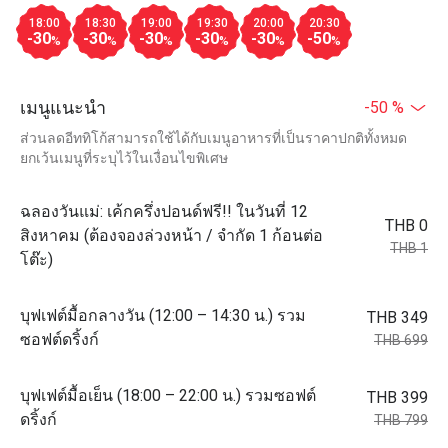
18:00
18:30
19:00
19:30
20:00
20:30
-30
-30
-30
-30
-30
-50
%
%
%
%
%
%
เมนูแนะนำ
-50 %
ส่วนลดอีททิโก้สามารถใช้ได้กับเมนูอาหารที่เป็นราคาปกติทั้งหมด
ยกเว้นเมนูที่ระบุไว้ในเงื่อนไขพิเศษ
ฉลองวันแม่: เค้กครึ่งปอนด์ฟรี!! ในวันที่ 12
THB 0
สิงหาคม (ต้องจองล่วงหน้า / จำกัด 1 ก้อนต่อ
THB 1
โต๊ะ)
บุฟเฟต์มื้อกลางวัน (12:00 – 14:30 น.) รวม
THB 349
ซอฟต์ดริ้งก์​
THB 699
บุฟเฟต์มื้อเย็น (18:00 – 22:00 น.) รวมซอฟต์
THB 399
ดริ้งก์​
THB 799