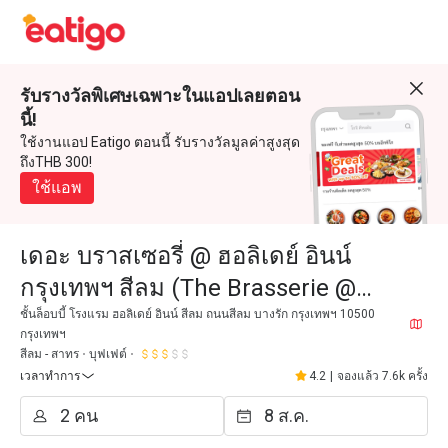
รับรางวัลพิเศษเฉพาะในแอปเลยตอน
นี้!
ใช้งานแอป Eatigo ตอนนี้ รับรางวัลมูลค่าสูงสุด
ถึงTHB 300!
ใช้แอพ
เดอะ บราสเซอรี่ @ ฮอลิเดย์ อินน์
กรุงเทพฯ สีลม (The Brasserie @
Holiday Inn Bangkok Silom)
ชั้นล็อบบี้ โรงแรม ฮอลิเดย์ อินน์ สีลม ถนนสีลม บางรัก กรุงเทพฯ 10500
กรุงเทพฯ
สีลม - สาทร
บุฟเฟต์
เวลาทำการ
4.2
|
จองแล้ว 7.6k ครั้ง