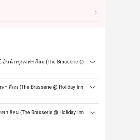
าคาผู้ใหญ่
เมื่อมาฉลองวันเกิดที่ร้านของเรา
และระบุข้อความ "ฉลองวันเกิด" ในรายละเอียด
อินน์ กรุงเทพฯ สีลม (The Brasserie @
ay Inn Bangkok Silom ครับ
รอาหารนานาชาติทั้งเอเชียและตะวันตก 🍱
ด ๆ เช่น มุมก๋วยเตี๋ยว พาสต้า ทันดูรี และเทป
ทพฯ สีลม (The Brasserie @ Holiday Inn
กท่องเที่ยวครับ 😋
งเทพฯ สีลม (The Brasserie @ Holiday Inn