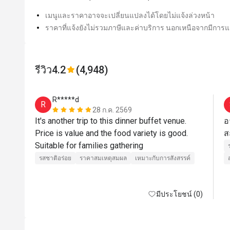
เมนูและราคาอาจจะเปลี่ยนแปลงได้โดยไม่แจ้งล่วงหน้า
ราคาที่แจ้งยังไม่รวมภาษีและค่าบริการ นอกเหนือจากมีการแจ
รีวิว
4.2
(4,948)
R*****d
R
28 ก.ค. 2569
It's another trip to this dinner buffet venue. 

อ
Price is value and the food variety is good.

ส
Suitable for families gathering
รสชาติอร่อย
ราคาสมเหตุสมผล
เหมาะกับการสังสรรค์
มีประโยชน์ (0)