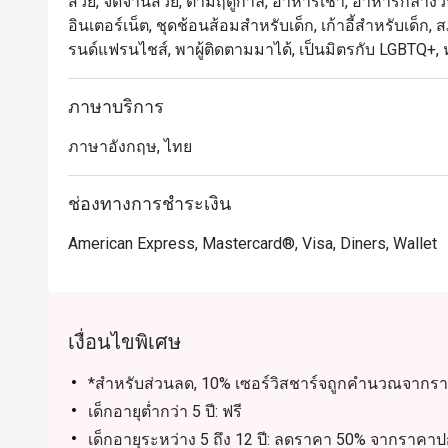
สวย, จัดจานสวย, ตามฤดูกาล, อาหารเช้า, อาหารกลางวัน, อ
วองซ์)

อินเตอร์เน็ต, ชุดช้อนส้อมสำหรับเด็ก, เก้าอี้สำหรับเด็ก
ต้มยำหอยแมลงภู่

รนด์แฟรนไชส์, พาผู้ติดตามมาได้, เป็นมิตรกับ LGBTQ
-วันอังคาร

ภาษาบริการ
เป็ดย่างสไตล์จีน

สเตชั่นสไตล์ญี่ปุ่น (ไก่คาราเกะ หมูทงคัตสึ ทาโกะยากิ)

ภาษาอังกฤษ, ไทย
-วันพุธ

ช่องทางการชำระเงิน
ชูร์ราสโก้คาร์ฟวิงสเตชัน

พิคานยา เนื้อส่วนฝาสะโพกสไตล์บราซิล

American Express, Mastercard®, Visa, Diners, Wallet
สะโพกไก่หมักเครื่องเทศสไตล์ลาติน

ไส้กรอกโชริโซ

สเตชันเอมปานาดาทอดสไตล์ลาติน

รสชาติแนะนำ (เนื้อสไตล์ครีโอล, ไก่และพริกอาฮีอามาริ
เงื่อนไขพิเศษ
-วันพฤหัสบดี

*สำหรับส่วนลด, 10% เซอร์วิสชาร์จถูกคำนวณจาก
แฮมอบน้ำผึ้ง

เด็กอายุต่ำกว่า 5 ปี: ฟรี
สเตชั่นพาสต้าและพิซซ่า

เด็กอายุระหว่าง 5 ถึง 12 ปี: ลดราคา 50% จากราคาป