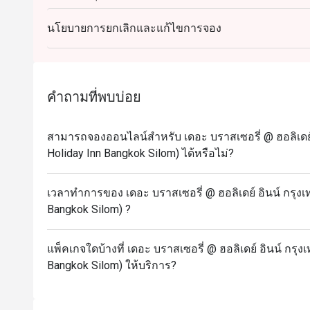
เด็กอายุ 13 ปีขึ้นไป: ถือเป็นผู้ใหญ่และจะต้องจ่ายในร
-วันศุกร์

นโยบายการยกเลิกและแก้ไขการจอง
สเต๊กเนื้อวากิว

สิทธิพิเศษสำหรับเจ้าของวันเกิด: รับฟรี! เค้กวันเกิด 
อาหารอินเดียต้นตำรับ

(เงื่อนไข: กรุณาจองล่วงหน้าอย่างน้อย 24 ชั่วโมง 
การจอง)
-วันเสาร์

FAQ
คำถามที่พบบ่อย
ซี่โครงหมูสไตล์จีน

ถาม: ร้าน The Brasserie เป็นร้านแบบไหนเหรอ?
ขนมจีนน้ำยา

ตอบ:
สามารถจองออนไลน์สำหรับ เดอะ บราสเซอรี่ @ ฮอลิเดย์ 
The Brasserie เป็นห้องอาหารหลักของโรงแรม Holid
-วันอาทิตย์

Holiday Inn Bangkok Silom) ได้หรือไม่?
ข้าวขาหมู

เป็นแบบ ออลเดย์ไดน์นิ่ง (All-day dining) ให้บริกา
ข้าวซอยไก่
จุดเด่นคือมี ครัวเปิด (Live Station) ให้เชฟทำอาหารส
เวลาทำการของ เดอะ บราสเซอรี่ @ ฮอลิเดย์ อินน์ กรุงเ
ปันยากิ
Bangkok Silom) ?
บรรยากาศสบาย ๆ แต่ดูดี เหมาะกับทั้งครอบครัวและนั
ถาม: ร้านเปิดกี่โมงบ้างคะ?
แพ็คเกจใดบ้างที่ เดอะ บราสเซอรี่ @ ฮอลิเดย์ อินน์ กรุ
ตอบ:
Bangkok Silom) ให้บริการ?
เปิดทุกวันเลยครับ ตั้งแต่ 06.00 – 22.00 น.
โดยแบ่งเป็นช่วงมื้อแบบนี้ 👇