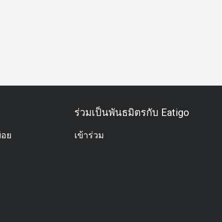
์
ถ่ายรูปสวย
จัดจานสวย
ตามฤดูกาล
อาหารเช้า
อา
ร่วมเป็นพันธมิตรกับ Eatigo
่อย
เข้าร่วม