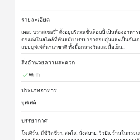
รายละเอียด
เดอะ บราสเซอรี่” ตั้งอยู่บริเวณชั้นล็อบบี้ เป็นห้องอาห
ตกแต่งในสไตล์ที่ทันสมัย บรรยากาศอบอุ่นและเป็นกันเอง
แบบบุฟเฟ่ต์นานาชาติ ทั้งมื้อกลางวันและมื้อเย็น

เต็มอิ่มกับไลน์อาหารที่รวบรวมความอร่อยจากหลากหลายส
อินเดีย และอิตาเลียน โดยมีไฮไลท์เด่นอย่าง ซีฟู้ดออนไอ
สิ่งอำนวยความสะดวก
เตชันปรุงสดอย่างเทปันยากิและก๋วยเตี๋ยว รวมถึงสลัดบาร์
Wi-Fi
ปิดท้ายมื้ออาหารด้วยของหวานนานาชนิด ทั้งขนมปัง เ
พร้อมเครื่องดื่มรีฟิลอย่างน้ำดื่ม ชา กาแฟ และน้ำอัดลม 
ประเภทอาหาร
เพิ่มหอยนางรมสดและแซลมอนซาชิมิเข้ามาให้ทานได้อย่
บุฟเฟต์
เมนูไฮไลท์ประจำเดือนสิงหาคม

บรรยากาศ
-วันจันทร์

ขาแกะอบเคลือบสมุนไพร เสิร์ฟพร้อมซอสโรสแมรี่

โมเดิร์น, มีชีวิตชีวา, สดใส, นั่งสบาย, วิวปัง, ร้านในกระแส
หอยแมลงภู่เสิร์ฟพร้อมเฟรนช์ฟรายส์ (ซอสมารินิแยร์