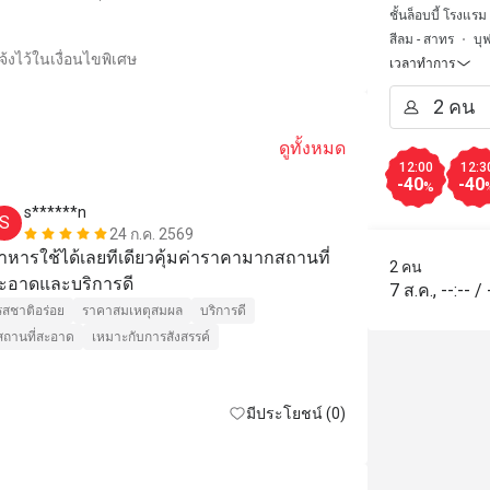
Silom)
ชั้นล็อบบี้ โรงแร
สีลม - สาทร
บุ
้งไว้ในเงื่อนไขพิเศษ
เวลาทำการ
ดูทั้งหมด
12:00
12:3
-40
-40
%
s******n
R*****d
S
R
24 ก.ค. 2569
าหารใช้ได้เลยทีเดียวคุ้มค่าราคามากสถานที่
Food cuisine 
2 คน
ะอาดและบริการดี
Quiet and goo
7 ส.ค.
,
--:--
/
รสชาติอร่อย
ราคาสมเหตุสมผล
บริการดี
สถานที่สะอาด
เหมาะกับการสังสรรค์
ราคาสมเหตุสม
มีประโยชน์ (0)