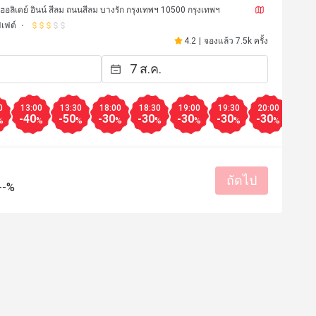
ม ฮอลิเดย์ อินน์ สีลม ถนนสีลม บางรัก กรุงเทพฯ 10500 กรุงเทพฯ
ฟเฟต์
4.2
|
จองแล้ว 7.5k ครั้ง
0
13:00
13:30
18:00
18:30
19:00
19:30
20:00
20:3
-40
-50
-30
-30
-30
-30
-30
-50
%
%
%
%
%
%
%
%
d******n
D
18 ก.ค. 2569
13 ก.ค. 2
mix is reasonable at this price.

perfect!!!
ถัดไป
d place for gathering or family. 

รสชาติอร่อย
ราคาสมเหตุสม
--%
สถานที่สะอาด
ผล
บริการดี
เหมาะกับการสังสรรค์
มีประโยชน์ (0)