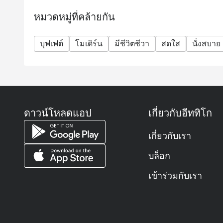
🍳 มื้อเช้า: 06.00 – 10.30 น.
หมวดหมู่ที่คล้ายกัน
🍱 บุฟเฟต์กลางวัน: 12.00 – 14.30 น.
🍽️ บุฟเฟต์มื้อเย็น: 18.00 – 22.00 น.
บุฟเฟต์
โมเดิร์น
มีชีวิตชีวา
สดใส
นั่งสบาย
ไม่ว่าจะอยากมาทานเช้า เที่ยง หรือเย็น ก็มีให้เลือก
ถาม: ต้องจองก่อนมั้ย หรือเดินเข้าได้เลย?
ตอบ:
ถ้ามาวันธรรมดาช่วงกลางวัน เดินเข้าได้เลยครับ
แต่ถ้ามาช่วงเย็นหรือวันเสาร์–อาทิตย์ แนะนำให้ จอง
ดาวน์โหลดแอป
เกี่ยวกับอีททิโก
จะมีลูกค้าเยอะครับ 🍽️
ถาม: บุฟเฟต์ราคาเท่าไหร่?
เกี่ยวกับเรา
ตอบ:
บล็อก
ตอนนี้ราคาน่ารักมากครับ 💸
🍱 บุฟเฟต์กลางวัน: ประมาณ 598 บาทสุทธิ / คน
เข้าร่วมกับเรา
🍽️ บุฟเฟต์มื้อเย็น: ประมาณ 684 บาทสุทธิ / คน
บางเว็บจองอย่าง Eatigo จะขึ้นไว้ราว ๆ 799 บาท (ก่
และบางช่วงมีโปรโมชั่นลดราคาเพิ่มเติมอีกด้วยครับ 