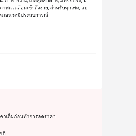
าหารเย็น, เปิดสุดสัปดาห์, มี่ที่จอดรถ, มี
, สภาพแวดล้อมเข้าถึงง่าย, สำหรับทุกเพศ, แบ
+, หมอนวดมีประสบการณ์
โย, ผักโขมและชีส)

ราคาเต็มก่อนทำการลดราคา
กติ