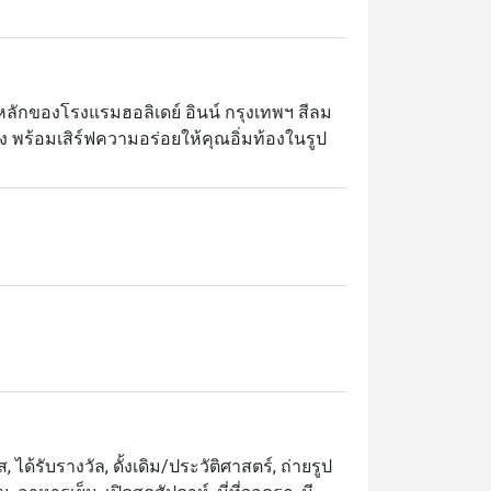
ารหลักของโรงแรมฮอลิเดย์ อินน์ กรุงเทพฯ สีลม 
 พร้อมเสิร์ฟความอร่อยให้คุณอิ่มท้องในรูป
ัญชาติ ทั้งอาหารไทย จีน ตะวันตก ญี่ปุ่น 
ซ์ที่เสิร์ฟกุ้งและหอยแมลงภู่สดใหม่ ซูชิคำโต ส
เพื่อสุขภาพและโคลด์คัทชั้นดี

ค้ก ไอศกรีม ขนมไทย และผลไม้ตามฤดูกาล 
สำหรับมื้อเย็นจะมีความพิเศษยิ่งขึ้นด้วยการ
างจุใจ

, ได้รับรางวัล, ดั้งเดิม/ประวัติศาสตร์, ถ่ายรูป
 | ซอสครีมไวน์ขาวและสมุนไพร | ซอสสไตล์โพร