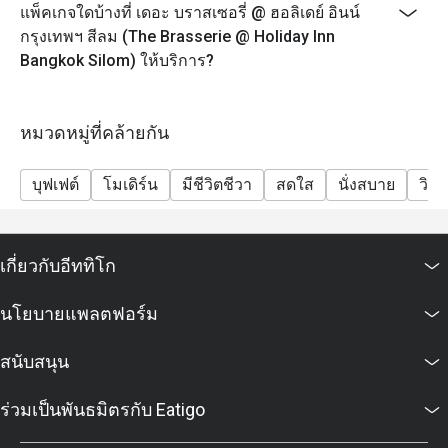
อาหารนานาชาติทั้งเอเชียและตะวันตก 🍱
ข้าวขาหมู

แพ็คเกจใดบ้างที่ เดอะ บราสเซอรี่ @ ฮอลิเดย์ อินน์
ข้าวซอยไก่
จุดเด่นคือมี ครัวเปิด (Live Station) ให้เชฟทำอาหารสด ๆ
กรุงเทพฯ สีลม (The Brasserie @ Holiday Inn
เช่น มุมก๋วยเตี๋ยว พาสต้า ทันดูรี และเทปปันยากิ
Bangkok Silom) ให้บริการ?
บรรยากาศสบาย ๆ แต่ดูดี เหมาะกับทั้งครอบครัวและนัก
ท่องเที่ยวครับ 😋
หมวดหมู่ที่คล้ายกัน
ถาม: ร้านเปิดกี่โมงบ้างคะ?
ตอบ:
บุฟเฟต์
โมเดิร์น
มีชีวิตชีวา
สดใส
นั่งสบาย
วิวป
เปิดทุกวันเลยครับ ตั้งแต่ 06.00 – 22.00 น.
โดยแบ่งเป็นช่วงมื้อแบบนี้ 👇
🍳 มื้อเช้า: 06.00 – 10.30 น.
เกี่ยวกับอีททิโก
🍱 บุฟเฟต์กลางวัน: 12.00 – 14.30 น.
🍽️ บุฟเฟต์มื้อเย็น: 18.00 – 22.00 น.
นโยบายแพลตฟอร์ม
ไม่ว่าจะอยากมาทานเช้า เที่ยง หรือเย็น ก็มีให้เลือกครบ
เลยครับ
สนับสนุน
ถาม: ต้องจองก่อนมั้ย หรือเดินเข้าได้เลย?
ร่วมเป็นพันธมิตรกับ Eatigo
ตอบ:
ถ้ามาวันธรรมดาช่วงกลางวัน เดินเข้าได้เลยครับ