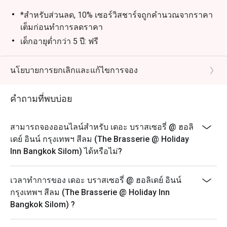
สะโพกไก่หมักเครื่องเทศสไตล์ลาติน

ไส้กรอกโชริโซ

*สำหรับส่วนลด, 10% เซอร์วิสชาร์จถูกคำนวณจากราคา
สเตชันเอมปานาดาทอดสไตล์ลาติน

เต็มก่อนทำการลดราคา
รสชาติแนะนำ (เนื้อสไตล์ครีโอล, ไก่และพริกอาฮีอามาริโย, 
เด็กอายุต่ำกว่า 5 ปี: ฟรี
ผักโขมและชีส)

เด็กอายุระหว่าง 5 ถึง 12 ปี: ลดราคา 50% จากราคาปกติ
เด็กอายุ 13 ปีขึ้นไป: ถือเป็นผู้ใหญ่และจะต้องจ่ายในราคา
นโยบายการยกเลิกและแก้ไขการจอง
-วันพฤหัสบดี

ผู้ใหญ่
แฮมอบน้ำผึ้ง

สิทธิพิเศษสำหรับเจ้าของวันเกิด: รับฟรี! เค้กวันเกิด เมื่อ
สเตชั่นพาสต้าและพิซซ่า

คำถามที่พบบ่อย
มาฉลองวันเกิดที่ร้านของเรา
-วันศุกร์

(เงื่อนไข: กรุณาจองล่วงหน้าอย่างน้อย 24 ชั่วโมง และ
สามารถจองออนไลน์สำหรับ เดอะ บราสเซอรี่ @ ฮอลิ
สเต๊กเนื้อวากิว

ระบุข้อความ "ฉลองวันเกิด" ในรายละเอียดการจอง)
เดย์ อินน์ กรุงเทพฯ สีลม (The Brasserie @ Holiday
อาหารอินเดียต้นตำรับ

FAQ
Inn Bangkok Silom) ได้หรือไม่?
ถาม: ร้าน The Brasserie เป็นร้านแบบไหนเหรอ?
-วันเสาร์

ตอบ:
เวลาทำการของ เดอะ บราสเซอรี่ @ ฮอลิเดย์ อินน์
ซี่โครงหมูสไตล์จีน

The Brasserie เป็นห้องอาหารหลักของโรงแรม Holiday
กรุงเทพฯ สีลม (The Brasserie @ Holiday Inn
ขนมจีนน้ำยา

Inn Bangkok Silom ครับ
Bangkok Silom) ?
เป็นแบบ ออลเดย์ไดน์นิ่ง (All-day dining) ให้บริการ
-วันอาทิตย์
