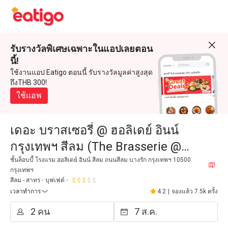
รับรางวัลพิเศษเฉพาะในแอปเลยตอน
นี้!
ใช้งานแอป Eatigo ตอนนี้ รับรางวัลมูลค่าสูงสุด
ถึงTHB 300!
ใช้แอพ
เดอะ บราสเซอรี่ @ ฮอลิเดย์ อินน์
กรุงเทพฯ สีลม (The Brasserie @
Holiday Inn Bangkok Silom)
ชั้นล็อบบี้ โรงแรม ฮอลิเดย์ อินน์ สีลม ถนนสีลม บางรัก กรุงเทพฯ 10500
กรุงเทพฯ
สีลม - สาทร
บุฟเฟต์
เวลาทำการ
4.2
|
จองแล้ว 7.5k ครั้ง