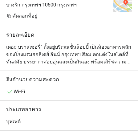
บางรัก กรุงเทพฯ 10500 กรุงเทพฯ
คัดลอกที่อยู่
รายละเอียด
เดอะ บราสเซอรี่” ตั้งอยู่บริเวณชั้นล็อบบี้ เป็นห้องอาหารหลัก
ของโรงแรมฮอลิเดย์ อินน์ กรุงเทพฯ สีลม ตกแต่งในสไตล์ที่
ทันสมัย บรรยากาศอบอุ่นและเป็นกันเอง พร้อมเสิร์ฟความ
อร่อยให้คุณอิ่มท้องในรูปแบบบุฟเฟ่ต์นานาชาติ ทั้งมื้อกลาง
วันและมื้อเย็น

สิ่งอำนวยความสะดวก
เต็มอิ่มกับไลน์อาหารที่รวบรวมความอร่อยจากหลากหลาย
สัญชาติ ทั้งอาหารไทย จีน ตะวันตก ญี่ปุ่น อินเดีย และ
Wi-Fi
อิตาเลียน โดยมีไฮไลท์เด่นอย่าง ซีฟู้ดออนไอซ์ที่เสิร์ฟกุ้งและ
หอยแมลงภู่สดใหม่ ซูชิคำโต สเตชันปรุงสดอย่างเทปันยากิ
ประเภทอาหาร
และก๋วยเตี๋ยว รวมถึงสลัดบาร์เพื่อสุขภาพและโคลด์คัทชั้นดี

ปิดท้ายมื้ออาหารด้วยของหวานนานาชนิด ทั้งขนมปัง เค้ก 
บุฟเฟต์
ไอศกรีม ขนมไทย และผลไม้ตามฤดูกาล พร้อมเครื่องดื่มรีฟิ
ลอย่างน้ำดื่ม ชา กาแฟ และน้ำอัดลม สำหรับมื้อเย็นจะมี