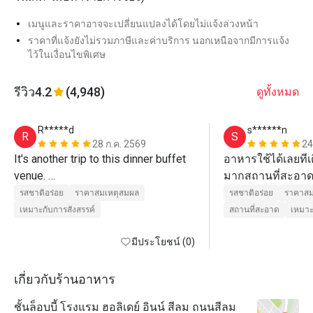
เมนูและราคาอาจจะเปลี่ยนแปลงได้โดยไม่แจ้งล่วงหน้า
ราคาที่แจ้งยังไม่รวมภาษีและค่าบริการ นอกเหนือจากมีการแจ้ง
ไว้ในเงื่อนไขพิเศษ
รีวิว
4.2
(4,948)
ดูทั้งหมด
R*****d
s******n
R
S
28 ก.ค. 2569
24
It's another trip to this dinner buffet 
อาหารใช้ได้เลยทีเ
venue. 

มากสถานที่สะอาด
Price is value and the food variety is 
รสชาติอร่อย
ราคาสมเหตุสมผล
รสชาติอร่อย
ราคาสม
good.

เหมาะกับการสังสรรค์
สถานที่สะอาด
เหมาะ
Suitable for families gathering
มีประโยชน์ (0)
เกี่ยวกับร้านอาหาร
ชั้นล็อบบี้ โรงแรม ฮอลิเดย์ อินน์ สีลม ถนนสีลม