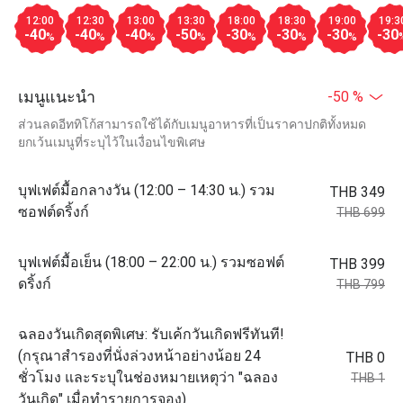
12:00
12:30
13:00
13:30
18:00
18:30
19:00
19:3
-40
-40
-40
-50
-30
-30
-30
-30
%
%
%
%
%
%
%
เมนูแนะนำ
-50 %
ส่วนลดอีททิโก้สามารถใช้ได้กับเมนูอาหารที่เป็นราคาปกติทั้งหมด
ยกเว้นเมนูที่ระบุไว้ในเงื่อนไขพิเศษ
บุฟเฟต์มื้อกลางวัน (12:00 – 14:30 น.) รวม
THB 349
ซอฟต์ดริ้งก์​
THB 699
บุฟเฟต์มื้อเย็น (18:00 – 22:00 น.) รวมซอฟต์
THB 399
ดริ้งก์​
THB 799
ฉลองวันเกิดสุดพิเศษ: รับเค้กวันเกิดฟรีทันที!
(กรุณาสำรองที่นั่งล่วงหน้าอย่างน้อย 24
THB 0
ชั่วโมง และระบุในช่องหมายเหตุว่า "ฉลอง
THB 1
วันเกิด" เมื่อทำรายการจอง)