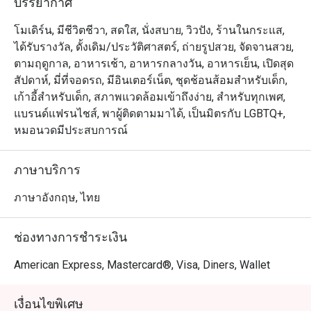
บรรยากาศ
ความพิเศษยิ่งขึ้นด้วยการเพิ่มหอยนางรมสดและแซลมอน
ซาชิมิเข้ามาให้ทานได้อย่างจุใจ

โมเดิร์น, มีชีวิตชีวา, สดใส, นั่งสบาย, วิวปัง, ร้านในกระแส,
ได้รับรางวัล, ดั้งเดิม/ประวัติศาสตร์, ถ่ายรูปสวย, จัดจานสวย,
เมนูไฮไลท์ประจำเดือนสิงหาคม

ตามฤดูกาล, อาหารเช้า, อาหารกลางวัน, อาหารเย็น, เปิดสุด
สัปดาห์, มี่ที่จอดรถ, มีอินเตอร์เน็ต, ชุดช้อนส้อมสำหรับเด็ก,
-วันจันทร์

เก้าอี้สำหรับเด็ก, สภาพแวดล้อมเข้าถึงง่าย, สำหรับทุกเพศ,
ขาแกะอบเคลือบสมุนไพร เสิร์ฟพร้อมซอสโรสแมรี่

แบรนด์แฟรนไชส์, พาผู้ติดตามมาได้, เป็นมิตรกับ LGBTQ+,
หอยแมลงภู่เสิร์ฟพร้อมเฟรนช์ฟรายส์ (ซอสมารินิแยร์ | ซอส
หมอนวดมีประสบการณ์
ครีมไวน์ขาวและสมุนไพร | ซอสสไตล์โพรวองซ์)

ต้มยำหอยแมลงภู่

ภาษาบริการ
-วันอังคาร

ภาษาอังกฤษ, ไทย
เป็ดย่างสไตล์จีน

สเตชั่นสไตล์ญี่ปุ่น (ไก่คาราเกะ หมูทงคัตสึ ทาโกะยากิ)

ช่องทางการชำระเงิน
-วันพุธ

American Express, Mastercard®, Visa, Diners, Wallet
ชูร์ราสโก้คาร์ฟวิงสเตชัน

พิคานยา เนื้อส่วนฝาสะโพกสไตล์บราซิล

เงื่อนไขพิเศษ