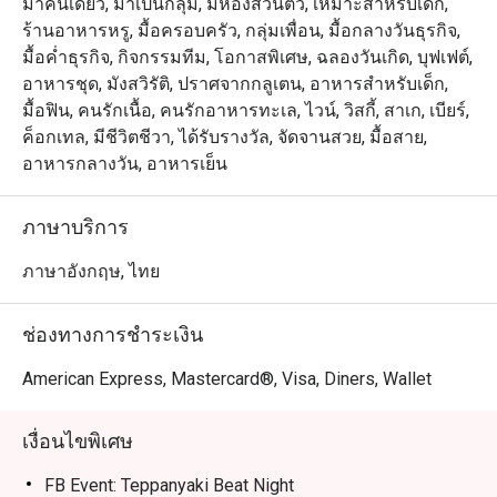
มาคนเดียว, มาเป็นกลุ่ม, มีห้องส่วนตัว, เหมาะสำหรับเด็ก,
ร้านอาหารหรู, มื้อครอบครัว, กลุ่มเพื่อน, มื้อกลางวันธุรกิจ,
มื้อค่ำธุรกิจ, กิจกรรมทีม, โอกาสพิเศษ, ฉลองวันเกิด, บุฟเฟต์,
อาหารชุด, มังสวิรัติ, ปราศจากกลูเตน, อาหารสำหรับเด็ก,
มื้อฟิน, คนรักเนื้อ, คนรักอาหารทะเล, ไวน์, วิสกี้, สาเก, เบียร์,
ค็อกเทล, มีชีวิตชีวา, ได้รับรางวัล, จัดจานสวย, มื้อสาย,
อาหารกลางวัน, อาหารเย็น
ภาษาบริการ
ภาษาอังกฤษ, ไทย
ช่องทางการชำระเงิน
American Express, Mastercard®, Visa, Diners, Wallet
เงื่อนไขพิเศษ
FB Event: Teppanyaki Beat Night