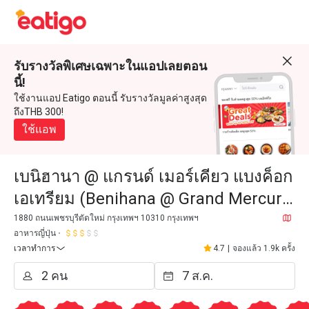
รับรางวัลพิเศษเฉพาะในแอปเลยตอน
นี้!
ใช้งานแอป Eatigo ตอนนี้ รับรางวัลมูลค่าสูงสุด
ถึงTHB 300!
ใช้แอพ
เบนิฮานา @ แกรนด์ เมอร์เคียว แบงค็อก
เอเทรียม (Benihana @ Grand Mercure
Bangkok Atrium)
1880 ถนนเพชรบุรีตัดใหม่ กรุงเทพฯ 10310 กรุงเทพฯ
อาหารญี่ปุ่น
เวลาทำการ
4.7
|
จองแล้ว 1.9k ครั้ง