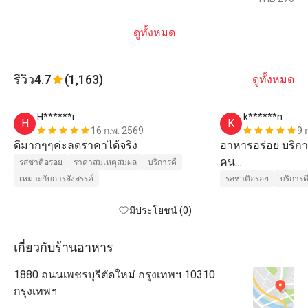
ดูทั้งหมด
รีวิว
4.7
(1,163)
ดูทั้งหมด
H******i
k******n
H
K
16 ก.พ. 2569
9 
ดีมากๆๆค่ะลดราคาได้จริง
อาหารอร่อย บริการ
คน

รสชาติอร่อย
ราคาสมเหตุสมผล
บริการดี
ราคาสูงแค่คุ้มที่จ่
เหมาะกับการสังสรรค์
รสชาติอร่อย
บริการด
มีประโยชน์ (0)
เกี่ยวกับร้านอาหาร
1880 ถนนเพชรบุรีตัดใหม่ กรุงเทพฯ 10310
กรุงเทพฯ