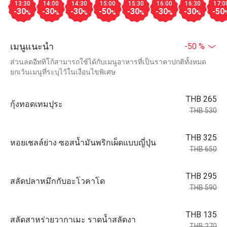
13:30
14:00
14:30
15:00
15:30
16:00
16:30
17:0
-30
-30
-30
-50
-30
-30
-30
-50
%
%
%
%
%
%
%
เมนูแนะนำ
-50 %
ส่วนลดอีททิโก้สามารถใช้ได้กับเมนูอาหารที่เป็นราคาปกติทั้งหมด
ยกเว้นเมนูที่ระบุไว้ในเงื่อนไขพิเศษ
THB 265
กุ้งทอดเทมปุระ
THB 530
THB 325
หอยเชลล์ย่าง ซอสน้ำมันพริกเผ็ดแบบญี่ปุ่น
THB 650
THB 295
สลัดปลาหมึกกับอะโวคาโด
THB 590
THB 135
สลัดสาหร่ายวากาเมะ ราดน้ำสลัดงา
THB 270