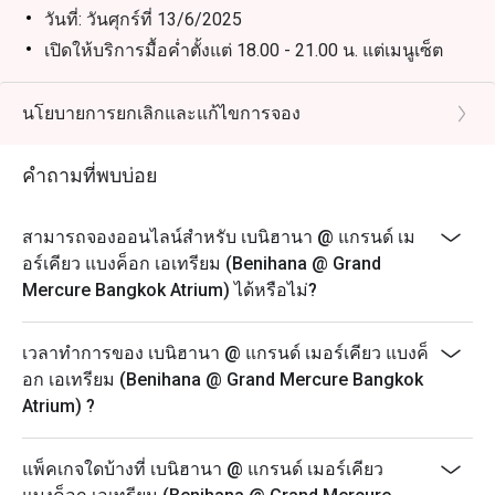
วันที่: วันศุกร์ที่ 13/6/2025
เปิดให้บริการมื้อค่ำตั้งแต่ 18.00 - 21.00 น. แต่เมนูเซ็ต
และไวน์ฟรีโฟลว์จะเสิร์ฟในเวลา 1 ชั่วโมงครึ่ง
สถานที่: Benihana Restaurant (ชั้น 2)
นโยบายการยกเลิกและแก้ไขการจอง
การแสดง: DJ Ann ตั้งแต่ 18.00 - 21.00 น.
โปรดทราบว่าราคาหลังหักส่วนลดแล้วจะมีค่าบริการ
คำถามที่พบบ่อย
10% และภาษีที่เกี่ยวข้อง
* ร้านอาหารขอสงวนสิทธิ์ในการไม่อนุญาตให้นั่งร่วม
สามารถจองออนไลน์สำหรับ เบนิฮานา @ แกรนด์ เม
โต๊ะหากมีการจองตั้งแต่ 2 ขึ้นไป
อร์เคียว แบงค็อก เอเทรียม (Benihana @ Grand
* การจอง 1 ครั้งสามารถจองได้สูงสุด 4 ท่าน
Mercure Bangkok Atrium) ได้หรือไม่?
* เมนูพิเศษในช่วงเทศกาล - ราคาพิเศษไม่สามารถนำมา
ใช้เป็นส่วนลดได้
เวลาทำการของ เบนิฮานา @ แกรนด์ เมอร์เคียว แบงค็
ส่วนลดไม่สามารถนำมาใช้กับโทมาฮอว์ก เนื้อญี่ปุ่น ชุด
อก เอเทรียม (Benihana @ Grand Mercure Bangkok
คอมโบบางชุด เมนูชุด และบรันช์
Atrium) ?
วันเปิดทำการ: จันทร์ถึงอาทิตย์
เวลาเปิดทำการ: 12:00-21:00 น. (เมนูตามสั่ง)
แพ็คเกจใดบ้างที่ เบนิฮานา @ แกรนด์ เมอร์เคียว