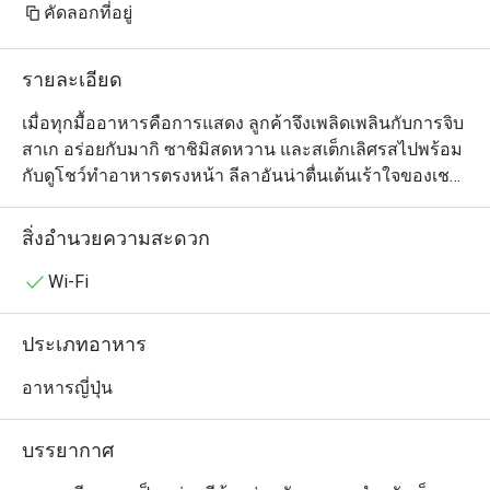
คัดลอกที่อยู่
รายละเอียด
เมื่อทุกมื้ออาหารคือการแสดง ลูกค้าจึงเพลิดเพลินกับการจิบ
สาเก อร่อยกับมากิ ซาชิมิสดหวาน และสเต็กเลิศรสไปพร้อม
กับดูโชว์ทำอาหารตรงหน้า ลีลาอันน่าตื่นเต้นเร้าใจของเชฟ
ที่ยืนปรุงอาหารให้แต่ละโต๊ะแบบส่วนตัวนอกจากเรียกเสียง
หัวเราะได้แล้ว ยังช่วยเพิ่มรสชาติให้กับมื้ออาหารญี่ปุ่นได้
สิ่งอำนวยความสะดวก
เป็นอย่างดี เมนูเทปันยากิที่แนะนำ ได้แก่ หอยเชลล์ย่างซอส
น้ำมันพริกสไตล์ญี่ปุ่น สเต็กเนื้อวากิวขนาด A4 สเต็กทูน่าใน
Wi-Fi
ซอสงา ซอสเทอริยากิ และซอสส้มยูซุ และฟัวกราส์ ร้านเบนิ
ฮานาเลือกใช้เฉพาะวัตถุดิบคุณภาพ ภายในร้านตกแต่ง
ประเภทอาหาร
สวยงามบรรยากาศหรูหรา มีเคาน์เตอร์บาร์ไว้บริการนักดื่ม
ด้วย เหมาะกับมาสังสรรค์กับเพื่อนฝูง  มาทานครอบครัว  
อาหารญี่ปุ่น
และเจรจาธุรกิจ
บรรยากาศ