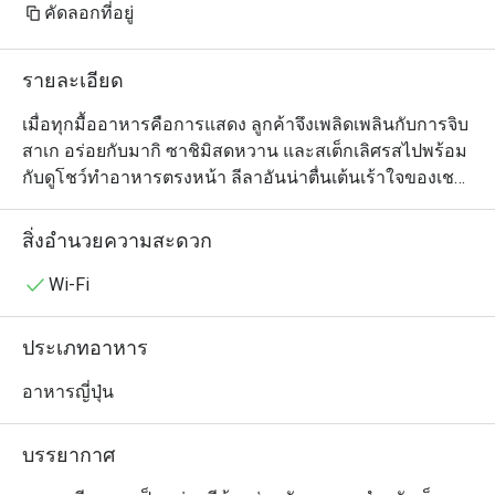
คัดลอกที่อยู่
รายละเอียด
เมื่อทุกมื้ออาหารคือการแสดง ลูกค้าจึงเพลิดเพลินกับการจิบ
สาเก อร่อยกับมากิ ซาชิมิสดหวาน และสเต็กเลิศรสไปพร้อม
กับดูโชว์ทำอาหารตรงหน้า ลีลาอันน่าตื่นเต้นเร้าใจของเชฟ
ที่ยืนปรุงอาหารให้แต่ละโต๊ะแบบส่วนตัวนอกจากเรียกเสียง
หัวเราะได้แล้ว ยังช่วยเพิ่มรสชาติให้กับมื้ออาหารญี่ปุ่นได้
สิ่งอำนวยความสะดวก
เป็นอย่างดี เมนูเทปันยากิที่แนะนำ ได้แก่ หอยเชลล์ย่างซอส
น้ำมันพริกสไตล์ญี่ปุ่น สเต็กเนื้อวากิวขนาด A4 สเต็กทูน่าใน
Wi-Fi
ซอสงา ซอสเทอริยากิ และซอสส้มยูซุ และฟัวกราส์ ร้านเบนิ
ฮานาเลือกใช้เฉพาะวัตถุดิบคุณภาพ ภายในร้านตกแต่ง
ประเภทอาหาร
สวยงามบรรยากาศหรูหรา มีเคาน์เตอร์บาร์ไว้บริการนักดื่ม
ด้วย เหมาะกับมาสังสรรค์กับเพื่อนฝูง  มาทานครอบครัว  
อาหารญี่ปุ่น
และเจรจาธุรกิจ
บรรยากาศ