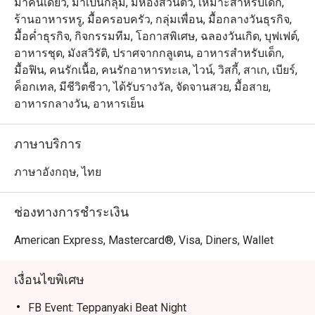
มาคนเดียว, มาเป็นกลุ่ม, มีห้องส่วนตัว, เหมาะสำหรับเด็ก,
ร้านอาหารหรู, มื้อครอบครัว, กลุ่มเพื่อน, มื้อกลางวันธุรกิจ,
มื้อค่ำธุรกิจ, กิจกรรมทีม, โอกาสพิเศษ, ฉลองวันเกิด, บุฟเฟต์,
อาหารชุด, มังสวิรัติ, ปราศจากกลูเตน, อาหารสำหรับเด็ก,
มื้อฟิน, คนรักเนื้อ, คนรักอาหารทะเล, ไวน์, วิสกี้, สาเก, เบียร์,
ค็อกเทล, มีชีวิตชีวา, ได้รับรางวัล, จัดจานสวย, มื้อสาย,
อาหารกลางวัน, อาหารเย็น
ภาษาบริการ
ภาษาอังกฤษ, ไทย
ช่องทางการชำระเงิน
American Express, Mastercard®, Visa, Diners, Wallet
เงื่อนไขพิเศษ
FB Event: Teppanyaki Beat Night