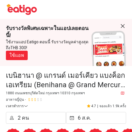
รับรางวัลพิเศษเฉพาะในแอปเลยตอน
นี้!
ใช้งานแอป Eatigo ตอนนี้ รับรางวัลมูลค่าสูงสุด
ถึงTHB 300!
ใช้แอพ
เบนิฮานา @ แกรนด์ เมอร์เคียว แบงค็อก
เอเทรียม (Benihana @ Grand Mercure
Bangkok Atrium)
1880 ถนนเพชรบุรีตัดใหม่ กรุงเทพฯ 10310 กรุงเทพฯ
อาหารญี่ปุ่น
เวลาทำการ
4.7
|
จองแล้ว 1.9k ครั้ง