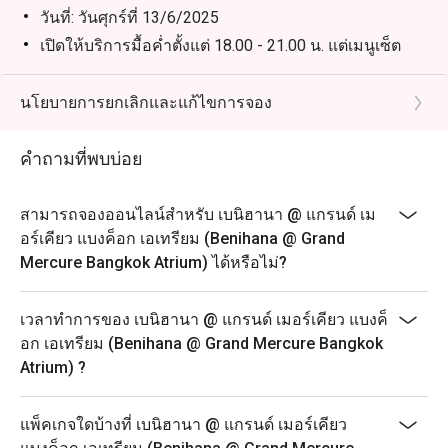
วันที่: วันศุกร์ที่ 13/6/2025
เปิดให้บริการมื้อค่ำตั้งแต่ 18.00 - 21.00 น. แต่เมนูเซ็ต
และไวน์ฟรีโฟลว์จะเสิร์ฟในเวลา 1 ชั่วโมงครึ่ง
สถานที่: Benihana Restaurant (ชั้น 2)
นโยบายการยกเลิกและแก้ไขการจอง
การแสดง: DJ Ann ตั้งแต่ 18.00 - 21.00 น.
โปรดทราบว่าราคาหลังหักส่วนลดแล้วจะมีค่าบริการ
คำถามที่พบบ่อย
10% และภาษีที่เกี่ยวข้อง
* ร้านอาหารขอสงวนสิทธิ์ในการไม่อนุญาตให้นั่งร่วม
สามารถจองออนไลน์สำหรับ เบนิฮานา @ แกรนด์ เม
โต๊ะหากมีการจองตั้งแต่ 2 ขึ้นไป
อร์เคียว แบงค็อก เอเทรียม (Benihana @ Grand
* การจอง 1 ครั้งสามารถจองได้สูงสุด 4 ท่าน
Mercure Bangkok Atrium) ได้หรือไม่?
* เมนูพิเศษในช่วงเทศกาล - ราคาพิเศษไม่สามารถนำมา
ใช้เป็นส่วนลดได้
เวลาทำการของ เบนิฮานา @ แกรนด์ เมอร์เคียว แบงค็
ส่วนลดไม่สามารถนำมาใช้กับโทมาฮอว์ก เนื้อญี่ปุ่น ชุด
อก เอเทรียม (Benihana @ Grand Mercure Bangkok
คอมโบบางชุด เมนูชุด และบรันช์
Atrium) ?
วันเปิดทำการ: จันทร์ถึงอาทิตย์
เวลาเปิดทำการ: 12:00-21:00 น. (เมนูตามสั่ง)
แพ็คเกจใดบ้างที่ เบนิฮานา @ แกรนด์ เมอร์เคียว