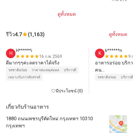
ดูทั้งหมด
รีวิว
4.7
(1,163)
ดูทั้งหมด
H******i
k******n
H
K
16 ก.พ. 2569
9 
ดีมากๆๆค่ะลดราคาได้จริง
อาหารอร่อย บริการ
คน

รสชาติอร่อย
ราคาสมเหตุสมผล
บริการดี
ราคาสูงแค่คุ้มที่จ่
เหมาะกับการสังสรรค์
รสชาติอร่อย
บริการด
มีประโยชน์ (0)
เกี่ยวกับร้านอาหาร
1880 ถนนเพชรบุรีตัดใหม่ กรุงเทพฯ 10310
กรุงเทพฯ