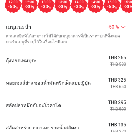
12:00
12:30
13:00
13:30
14:00
14:30
15:00
15:3
-50
-30
-30
-30
-30
-30
-50
-30
%
%
%
%
%
%
%
เมนูแนะนำ
-50 %
ส่วนลดอีททิโก้สามารถใช้ได้กับเมนูอาหารที่เป็นราคาปกติทั้งหมด
ยกเว้นเมนูที่ระบุไว้ในเงื่อนไขพิเศษ
THB 265
กุ้งทอดเทมปุระ
THB 530
THB 325
หอยเชลล์ย่าง ซอสน้ำมันพริกเผ็ดแบบญี่ปุ่น
THB 650
THB 295
สลัดปลาหมึกกับอะโวคาโด
THB 590
THB 135
สลัดสาหร่ายวากาเมะ ราดน้ำสลัดงา
THB 270