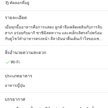
คัดลอกที่อยู่
รายละเอียด
เมื่อทุกมื้ออาหารคือการแสดง ลูกค้าจึงเพลิดเพลินกับการจิบ
สาเก อร่อยกับมากิ ซาชิมิสดหวาน และสเต็กเลิศรสไปพร้อม
กับดูโชว์ทำอาหารตรงหน้า ลีลาอันน่าตื่นเต้นเร้าใจของเชฟ
ที่ยืนปรุงอาหารให้แต่ละโต๊ะแบบส่วนตัวนอกจากเรียกเสียง
หัวเราะได้แล้ว ยังช่วยเพิ่มรสชาติให้กับมื้ออาหารญี่ปุ่นได้
สิ่งอำนวยความสะดวก
เป็นอย่างดี เมนูเทปันยากิที่แนะนำ ได้แก่ หอยเชลล์ย่างซอส
น้ำมันพริกสไตล์ญี่ปุ่น สเต็กเนื้อวากิวขนาด A4 สเต็กทูน่าใน
Wi-Fi
ซอสงา ซอสเทอริยากิ และซอสส้มยูซุ และฟัวกราส์ ร้านเบนิ
ฮานาเลือกใช้เฉพาะวัตถุดิบคุณภาพ ภายในร้านตกแต่ง
ประเภทอาหาร
สวยงามบรรยากาศหรูหรา มีเคาน์เตอร์บาร์ไว้บริการนักดื่ม
ด้วย เหมาะกับมาสังสรรค์กับเพื่อนฝูง  มาทานครอบครัว  
อาหารญี่ปุ่น
และเจรจาธุรกิจ
บรรยากาศ