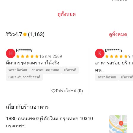
ดูทั้งหมด
รีวิว
4.7
(1,163)
ดูทั้งหมด
H******i
k******n
H
K
16 ก.พ. 2569
9 
ดีมากๆๆค่ะลดราคาได้จริง
อาหารอร่อย บริการ
คน

รสชาติอร่อย
ราคาสมเหตุสมผล
บริการดี
ราคาสูงแค่คุ้มที่จ่
เหมาะกับการสังสรรค์
รสชาติอร่อย
บริการด
มีประโยชน์ (0)
เกี่ยวกับร้านอาหาร
1880 ถนนเพชรบุรีตัดใหม่ กรุงเทพฯ 10310
กรุงเทพฯ