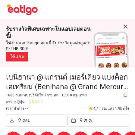
รับรางวัลพิเศษเฉพาะในแอปเลยตอน
นี้!
ใช้งานแอป Eatigo ตอนนี้ รับรางวัลมูลค่าสูงสุด
ถึงTHB 300!
ใช้แอพ
เบนิฮานา @ แกรนด์ เมอร์เคียว แบงค็อก
เอเทรียม (Benihana @ Grand Mercure
Bangkok Atrium)
1880 ถนนเพชรบุรีตัดใหม่ กรุงเทพฯ 10310 กรุงเทพฯ
อาหารญี่ปุ่น
เวลาทำการ
4.7
|
จองแล้ว 1.9k ครั้ง