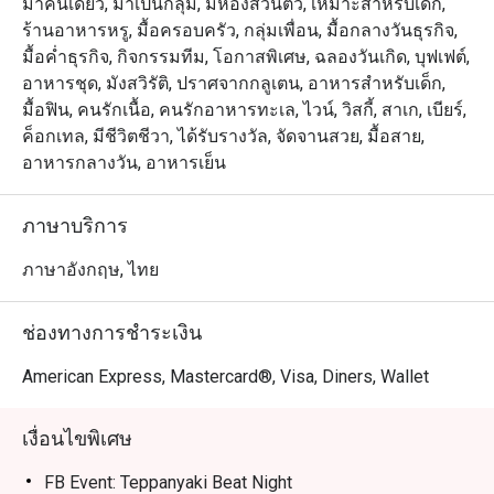
มาคนเดียว, มาเป็นกลุ่ม, มีห้องส่วนตัว, เหมาะสำหรับเด็ก,
ร้านอาหารหรู, มื้อครอบครัว, กลุ่มเพื่อน, มื้อกลางวันธุรกิจ,
มื้อค่ำธุรกิจ, กิจกรรมทีม, โอกาสพิเศษ, ฉลองวันเกิด, บุฟเฟต์,
อาหารชุด, มังสวิรัติ, ปราศจากกลูเตน, อาหารสำหรับเด็ก,
มื้อฟิน, คนรักเนื้อ, คนรักอาหารทะเล, ไวน์, วิสกี้, สาเก, เบียร์,
ค็อกเทล, มีชีวิตชีวา, ได้รับรางวัล, จัดจานสวย, มื้อสาย,
อาหารกลางวัน, อาหารเย็น
ภาษาบริการ
ภาษาอังกฤษ, ไทย
ช่องทางการชำระเงิน
American Express, Mastercard®, Visa, Diners, Wallet
เงื่อนไขพิเศษ
FB Event: Teppanyaki Beat Night