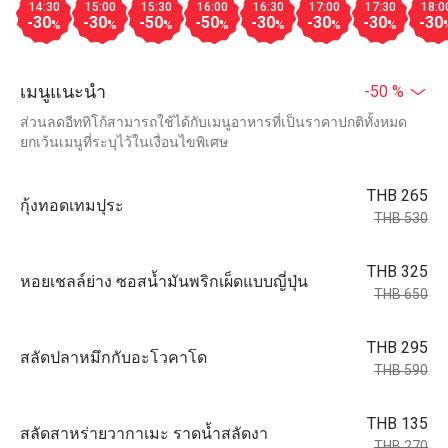
14:30
15:00
15:30
16:00
16:30
17:00
17:30
18:0
-30
-30
-50
-50
-30
-30
-30
-30
%
%
%
%
%
%
%
เมนูแนะนำ
-50 %
ส่วนลดอีททิโก้สามารถใช้ได้กับเมนูอาหารที่เป็นราคาปกติทั้งหมด
ยกเว้นเมนูที่ระบุไว้ในเงื่อนไขพิเศษ
THB 265
กุ้งทอดเทมปุระ
THB 530
THB 325
หอยเชลล์ย่าง ซอสน้ำมันพริกเผ็ดแบบญี่ปุ่น
THB 650
THB 295
สลัดปลาหมึกกับอะโวคาโด
THB 590
THB 135
สลัดสาหร่ายวากาเมะ ราดน้ำสลัดงา
THB 270