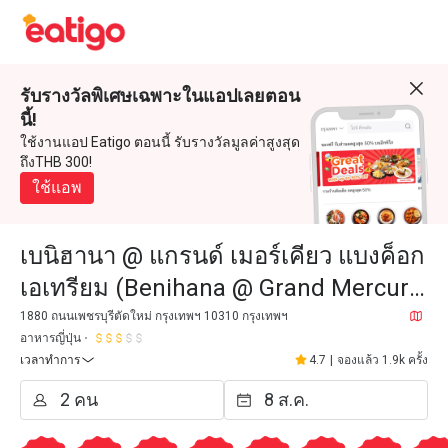
รับรางวัลพิเศษเฉพาะในแอปเลยตอน
นี้!
ใช้งานแอป Eatigo ตอนนี้ รับรางวัลมูลค่าสูงสุด
ถึงTHB 300!
ใช้แอพ
เบนิฮานา @ แกรนด์ เมอร์เคียว แบงค็อก
เอเทรียม (Benihana @ Grand Mercure
Bangkok Atrium)
1880 ถนนเพชรบุรีตัดใหม่ กรุงเทพฯ 10310 กรุงเทพฯ
อาหารญี่ปุ่น
เวลาทำการ
4.7
|
จองแล้ว 1.9k ครั้ง