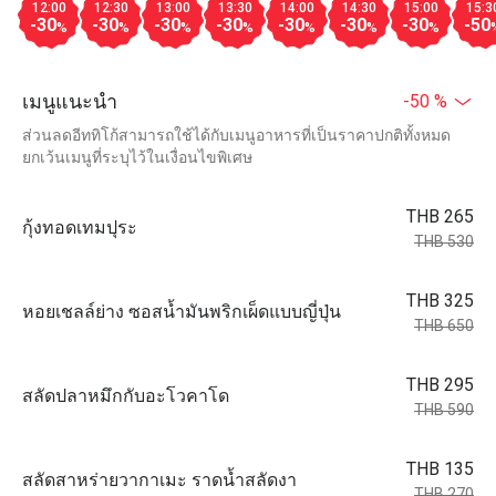
12:00
12:30
13:00
13:30
14:00
14:30
15:00
15:3
-30
-30
-30
-30
-30
-30
-30
-50
%
%
%
%
%
%
%
เมนูแนะนำ
-50 %
ส่วนลดอีททิโก้สามารถใช้ได้กับเมนูอาหารที่เป็นราคาปกติทั้งหมด
ยกเว้นเมนูที่ระบุไว้ในเงื่อนไขพิเศษ
THB 265
กุ้งทอดเทมปุระ
THB 530
THB 325
หอยเชลล์ย่าง ซอสน้ำมันพริกเผ็ดแบบญี่ปุ่น
THB 650
THB 295
สลัดปลาหมึกกับอะโวคาโด
THB 590
THB 135
สลัดสาหร่ายวากาเมะ ราดน้ำสลัดงา
THB 270