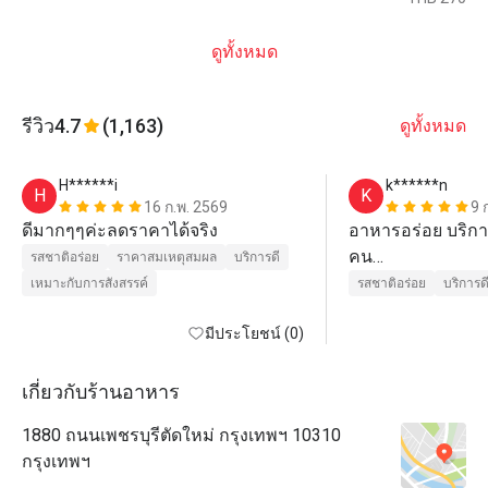
ดูทั้งหมด
รีวิว
4.7
(1,163)
ดูทั้งหมด
H******i
k******n
H
K
16 ก.พ. 2569
9 
ดีมากๆๆค่ะลดราคาได้จริง
อาหารอร่อย บริการ
คน

รสชาติอร่อย
ราคาสมเหตุสมผล
บริการดี
ราคาสูงแค่คุ้มที่จ่
เหมาะกับการสังสรรค์
รสชาติอร่อย
บริการด
มีประโยชน์ (0)
เกี่ยวกับร้านอาหาร
1880 ถนนเพชรบุรีตัดใหม่ กรุงเทพฯ 10310
กรุงเทพฯ