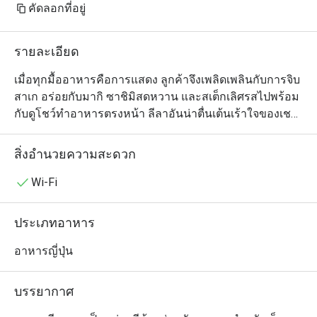
คัดลอกที่อยู่
รายละเอียด
เมื่อทุกมื้ออาหารคือการแสดง ลูกค้าจึงเพลิดเพลินกับการจิบ
สาเก อร่อยกับมากิ ซาชิมิสดหวาน และสเต็กเลิศรสไปพร้อม
กับดูโชว์ทำอาหารตรงหน้า ลีลาอันน่าตื่นเต้นเร้าใจของเชฟ
ที่ยืนปรุงอาหารให้แต่ละโต๊ะแบบส่วนตัวนอกจากเรียกเสียง
หัวเราะได้แล้ว ยังช่วยเพิ่มรสชาติให้กับมื้ออาหารญี่ปุ่นได้
สิ่งอำนวยความสะดวก
เป็นอย่างดี เมนูเทปันยากิที่แนะนำ ได้แก่ หอยเชลล์ย่างซอส
น้ำมันพริกสไตล์ญี่ปุ่น สเต็กเนื้อวากิวขนาด A4 สเต็กทูน่าใน
Wi-Fi
ซอสงา ซอสเทอริยากิ และซอสส้มยูซุ และฟัวกราส์ ร้านเบนิ
ฮานาเลือกใช้เฉพาะวัตถุดิบคุณภาพ ภายในร้านตกแต่ง
ประเภทอาหาร
สวยงามบรรยากาศหรูหรา มีเคาน์เตอร์บาร์ไว้บริการนักดื่ม
ด้วย เหมาะกับมาสังสรรค์กับเพื่อนฝูง  มาทานครอบครัว  
อาหารญี่ปุ่น
และเจรจาธุรกิจ
บรรยากาศ