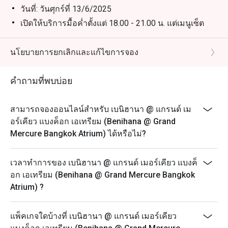
วันที่: วันศุกร์ที่ 13/6/2025
เปิดให้บริการมื้อค่ำตั้งแต่ 18.00 - 21.00 น. แต่เมนูเซ็ต
และไวน์ฟรีโฟลว์จะเสิร์ฟในเวลา 1 ชั่วโมงครึ่ง
สถานที่: Benihana Restaurant (ชั้น 2)
นโยบายการยกเลิกและแก้ไขการจอง
การแสดง: DJ Ann ตั้งแต่ 18.00 - 21.00 น.
โปรดทราบว่าราคาหลังหักส่วนลดแล้วจะมีค่าบริการ
คำถามที่พบบ่อย
10% และภาษีที่เกี่ยวข้อง
* ร้านอาหารขอสงวนสิทธิ์ในการไม่อนุญาตให้นั่งร่วม
สามารถจองออนไลน์สำหรับ เบนิฮานา @ แกรนด์ เม
โต๊ะหากมีการจองตั้งแต่ 2 ขึ้นไป
อร์เคียว แบงค็อก เอเทรียม (Benihana @ Grand
* การจอง 1 ครั้งสามารถจองได้สูงสุด 4 ท่าน
Mercure Bangkok Atrium) ได้หรือไม่?
* เมนูพิเศษในช่วงเทศกาล - ราคาพิเศษไม่สามารถนำมา
ใช้เป็นส่วนลดได้
เวลาทำการของ เบนิฮานา @ แกรนด์ เมอร์เคียว แบงค็
ส่วนลดไม่สามารถนำมาใช้กับโทมาฮอว์ก เนื้อญี่ปุ่น ชุด
อก เอเทรียม (Benihana @ Grand Mercure Bangkok
คอมโบบางชุด เมนูชุด และบรันช์
Atrium) ?
วันเปิดทำการ: จันทร์ถึงอาทิตย์
เวลาเปิดทำการ: 12:00-21:00 น. (เมนูตามสั่ง)
แพ็คเกจใดบ้างที่ เบนิฮานา @ แกรนด์ เมอร์เคียว