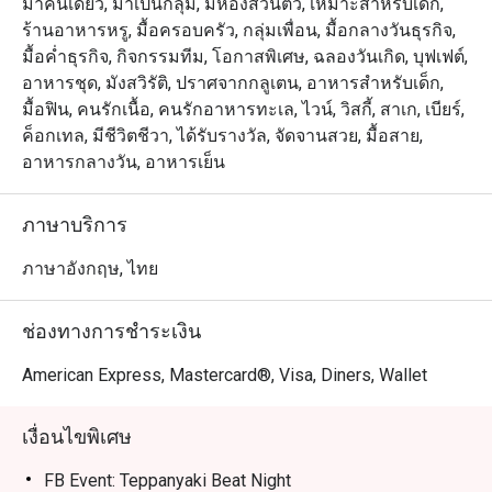
มาคนเดียว, มาเป็นกลุ่ม, มีห้องส่วนตัว, เหมาะสำหรับเด็ก,
ร้านอาหารหรู, มื้อครอบครัว, กลุ่มเพื่อน, มื้อกลางวันธุรกิจ,
มื้อค่ำธุรกิจ, กิจกรรมทีม, โอกาสพิเศษ, ฉลองวันเกิด, บุฟเฟต์,
อาหารชุด, มังสวิรัติ, ปราศจากกลูเตน, อาหารสำหรับเด็ก,
มื้อฟิน, คนรักเนื้อ, คนรักอาหารทะเล, ไวน์, วิสกี้, สาเก, เบียร์,
ค็อกเทล, มีชีวิตชีวา, ได้รับรางวัล, จัดจานสวย, มื้อสาย,
อาหารกลางวัน, อาหารเย็น
ภาษาบริการ
ภาษาอังกฤษ, ไทย
ช่องทางการชำระเงิน
American Express, Mastercard®, Visa, Diners, Wallet
เงื่อนไขพิเศษ
FB Event: Teppanyaki Beat Night