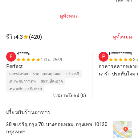
THB 490
ดูทั้งหมด
รีวิว
4.3
(420)
ดูทั้งหมด
B****d
P*********l
B
P
1 มี.ค. 2569
3 
Perfect.
อาหารหลากหลาย
น่ารัก ประทับใจม
รสชาติอร่อย
ราคาสมเหตุสมผล
บริการดี
เหมาะกับการเดท
สถานที่สะอาด
เหมาะกับการสังสรรค์
มีประโยชน์ (0)
เกี่ยวกับร้านอาหาร
28 ซ.เจริญกรุง 70, บางคอแหลม, กรุงเทพ 10120
กรุงเทพฯ