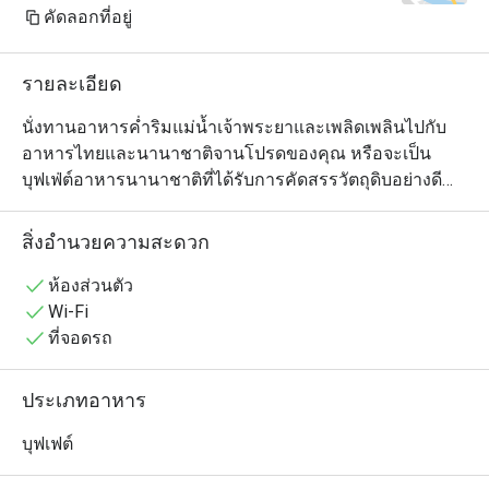
คัดลอกที่อยู่
รายละเอียด
นั่งทานอาหารค่ำริมแม่น้ำเจ้าพระยาและเพลิดเพลินไปกับ
อาหารไทยและนานาชาติจานโปรดของคุณ หรือจะเป็น
บุฟเฟ่ต์อาหารนานาชาติที่ได้รับการคัดสรรวัตถุดิบอย่างดี
พร้อมชมการทำอาหารโดยเชฟมืออาชีพอย่างใกล้ชิดที่จะ
ทำให้ค่ำคืนของคุณไม่น่าเบื่ออีกต่อไป พบกับวัตถุดิบพิเศษ
สิ่งอำนวยความสะดวก
ประจำวันทุกวันจันทร์ถึงวันอาทิตย์ ในบุฟเฟ่ต์มื้อค่ำ ไม่ว่าจะ
เป็นกุ้ง, แฮม, แซลมอนรมควัน, หอยนางรม
ห้องส่วนตัว
Wi-Fi
ที่จอดรถ
ประเภทอาหาร
บุฟเฟต์