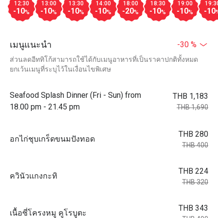
12:30
13:00
13:30
14:00
18:00
18:30
19:00
19:3
-10
-10
-10
-10
-20
-10
-10
-10
%
%
%
%
%
%
%
เมนูแนะนำ
-30 %
ส่วนลดอีททิโก้สามารถใช้ได้กับเมนูอาหารที่เป็นราคาปกติทั้งหมด
ยกเว้นเมนูที่ระบุไว้ในเงื่อนไขพิเศษ
Seafood Splash Dinner (Fri - Sun) from
THB 1,183
18.00 pm - 21.45 pm
THB 1,690
THB 280
อกไก่ชุบเกร็ดขนมปังทอด
THB 400
THB 224
ควินัวเเกงกะทิ
THB 320
THB 343
เนื้อซี่โครงหมู คูโรบูตะ