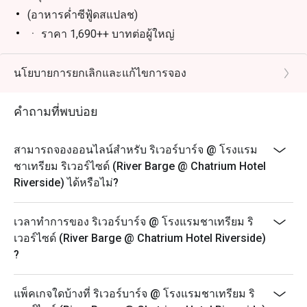
(อาหารค่ำซีฟู้ดสแปลช)
ㆍ ราคา 1,690++ บาทต่อผู้ใหญ่
・ราคา 845++ บาทต่อเด็ก (7-11 ปี)
ㆍรวมน้ำดื่ม กาแฟ หรือชา
นโยบายการยกเลิกและแก้ไขการจอง
*เมนูอาหารตามสั่งตลอดวัน
คำถามที่พบบ่อย
ㆍวันจันทร์ - พฤหัสบดี เวลา 12.00 - 21.30 น.
ㆍราคา: ขึ้นอยู่กับเมนูอาหาร
ㆍเช่น เมนูอาหารตามสั่ง
สามารถจองออนไลน์สำหรับ ริเวอร์บาร์จ @ โรงแรม
ชาเทรียม ริเวอร์ไซด์ (River Barge @ Chatrium Hotel
Riverside) ได้หรือไม่?
เวลาทำการของ ริเวอร์บาร์จ @ โรงแรมชาเทรียม ริ
เวอร์ไซด์ (River Barge @ Chatrium Hotel Riverside)
?
แพ็คเกจใดบ้างที่ ริเวอร์บาร์จ @ โรงแรมชาเทรียม ริ