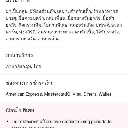
ยอมรับและมีชื่อเสียงโด่งดังของโรงแรมคอนราด กรุงเทพฯ

มาเป็นกลุ่ม, มีห้องส่วนตัว, เหมาะสำหรับเด็ก, ร้านอาหารส
ขอเชิญพบกับเชฟชาวฮ่องกง “แอนดี้ ฟุง” ผู้อยู่เบื้องหลังความ
บายๆ, มื้อครอบครัว, กลุ่มเพื่อน, มื้อกลางวันธุรกิจ, มื้อค่ำ
อร่อยของห้องอาหารหลิว เชฟแอนดี้สั่งสมความเชี่ยวชาญ 
ธุรกิจ, กิจกรรมทีม, โอกาสพิเศษ, ฉลองวันเกิด, บุฟเฟต์, อะลา
ทักษะและศิลปะในการปรุงอาหารจีนมานานกว่า 37 ปี เขา
คาร์ท, มังสวิรัติ, คนรักอาหารทะเล, คนรักเนื้อ, ได้รับรางวัล,
พร้อมสร้างสรรค์อาหารทุกจานและผสมผสานเทคนิคขั้นสูง
อาหารกลางวัน, อาหารเย็น
ของการทำอาหารจีนแบบดั้งเดิม ให้เข้ากับกลิ่นอายของการ
รับประทานอาหารที่ร่วมสมัยในปัจจุบันไว้ได้อย่างลงตัว 

ภาษาบริการ
หลิว @ โรงแรมคอนราด กรุงเทพฯ (Liu @ Conrad Bangkok 
ภาษาอังกฤษ, ไทย
Hotel) เป็นร้านอาหารจีนและกวางตุ้งระดับพรีเมียม โดดเด่น
ด้วยติ่มซำและเมนูซิกเนเจอร์หลากหลาย ตั้งอยู่ชั้น 3 ของ
ช่องทางการชำระเงิน
โรงแรมคอนราด ใกล้สถานทูตสหรัฐอเมริกาและบีทีเอส
เพลินจิต เดินทางสะดวก บรรยากาศหรูหราแต่เป็นกันเอง 
American Express, Mastercard®, Visa, Diners, Wallet
เหมาะสำหรับครอบครัว นัดธุรกิจ หรือโอกาสพิเศษ 

เงื่อนไขพิเศษ
เมนูไฮไลต์ ได้แก่ บุฟเฟ่ต์ติ่มซำ เป็ดปักกิ่ง ฮื่อแซกุ้งทอดกรอบ 
และปลาหิมะย่างซอสถั่วเหลืองชั้นดี เหมาะทั้งสำหรับคนไทย
Liu restaurant offers two distinct dining periods to
ที่มองหาติ่มซำคุณภาพเยี่ยม และนักท่องเที่ยวที่ต้องการ