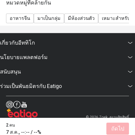
หมวดหมู่ที่คล้ายกัน
vats and service charge, unless otherwise stated in the
special conditions.
อาหารจีน
มาเป็นกลุ่ม
มีห้องส่วนตัว
เหมาะสำหรับเด
FAQs
Q: What kind of cuisine does หลิว @ โรงแรมคอนราด
กรุงเทพฯ (Liu @ Conrad Bangkok Hotel) offer?
เกี่ยวกับอีททิโก
A: The restaurant specialises in Cantonese and classic
Chinese cuisine, with a strong focus on premium dim
นโยบายแพลตฟอร์ม
sum.
Q: What are the key menu highlights?
สนับสนุน
A: Must-tries include the all-you-can-eat dim sum,
Peking duck, Deep-Fried Bean Curd Skin Roll with
ร่วมเป็นพันธมิตรกับ Eatigo
Seafood, Grilled Snow Fish, and a variety of steamed
and fried dim sum specialties.
Q: What is the dress code?
A: Smart casual attire is recommended.
© 2026 Zoek. สงวนลิขสิทธิ์
Q: How do I get to the restaurant?
2 คน
ถัดไป
A: It is located on the 3rd Level of Conrad Bangkok
7 ส.ค., --:-- / --%