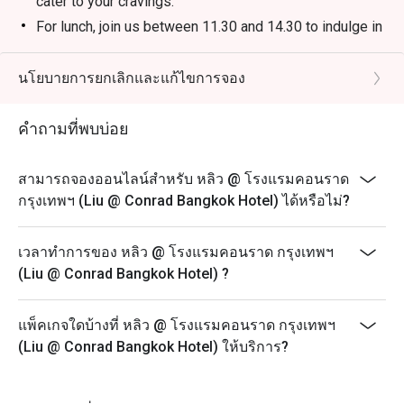
cater to your cravings.
ประสบการณ์อาหารที่ประทับใจใกล้เพลินจิต

For lunch, join us between 11.30 and 14.30 to indulge in
our delectable All-You-Can-Eat Dim Sum experience
ข้อเสนอ Eatigo: จองผ่านแอปหรือเว็บไซต์ Eatigo เลือกช่วง
(last order at 14.00), with prices starting from THB
นโยบายการยกเลิกและแก้ไขการจอง
เวลาเพื่อรับส่วนลดสูงสุดถึง 50% สำหรับค่าอาหาร
950++ on weekdays and THB 1,180++ on weekends
and public holidays (excluding drinks).
คำถามที่พบบ่อย
* Last order for lunch is at 14:00 and for dinner is at
21:30.
สามารถจองออนไลน์สำหรับ หลิว @ โรงแรมคอนราด
For dinner, we reopen at 18.00, welcoming you for a
กรุงเทพฯ (Liu @ Conrad Bangkok Hotel) ได้หรือไม่?
delightful a-la-carte dinner.
Join us at Liu Restaurant to embark on a culinary
เวลาทำการของ หลิว @ โรงแรมคอนราด กรุงเทพฯ
journey you won't forget!
(Liu @ Conrad Bangkok Hotel) ?
** Our menu and pricing are subject to change without
prior notice, allowing us to continuously provide you
with innovative and exceptional culinary offerings that
แพ็คเกจใดบ้างที่ หลิว @ โรงแรมคอนราด กรุงเทพฯ
reflect the finest seasonal ingredients and culinary
(Liu @ Conrad Bangkok Hotel) ให้บริการ?
trends.
*** All prices listed are in Thai Baht and do not include