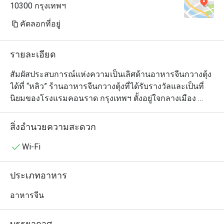
10300 กรุงเทพฯ
คัดลอกที่อยู่
รายละเอียด
สัมผัสประสบการณ์แห่งความเป็นเลิศด้านอาหารจีนกวางตุ้ง
ได้ที่ “หลิว” ร้านอาหารจีนกวางตุ้งที่ได้รับรางวัลและเป็นที่
นิยมของโรงแรมคอนราด กรุงเทพฯ ตั้งอยู่ใจกลางเมือง 
สามารถเดินทางมาได้อย่างสะดวกสบาย มีห้องส่วนตัว
สำหรับครอบครัวและการจองแบบหมู่คณะ

สิ่งอำนวยความสะดวก
ห้องอาหารหลิว ผสมผสานสเน่ห์ของรสชาติอาหารจีนแบบ
Wi-Fi
ดั้งเดิม ผ่านการนำเสนอแบบร่วมสมัย ภายในร้านตกแต่ง
สวยงามด้วยบรรยากาศสุดคลาสสิค แสดงให้เห็นถึงความ
ประเภทอาหาร
สง่างามและเต็มเปี่ยมไปด้วยความมุ่งมั่นในการให้บริการ 

อาหารจีน
ห้องอาหารหลิว พร้อมมอบประสบการณ์แห่งการรับ
ประทานอาหารอันน่าจดจำ สะท้อนถึงการให้บริการที่เป็นที่
บรรยากาศ