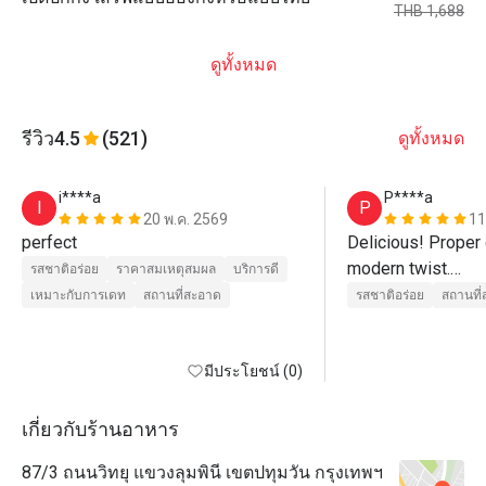
THB 1,688
ดูทั้งหมด
รีวิว
4.5
(521)
ดูทั้งหมด
i****a
P****a
I
P
20 พ.ค. 2569
11
perfect
Delicious! Proper 
modern twist.

รสชาติอร่อย
ราคาสมเหตุสมผล
บริการดี
Lighting is glaringl
เหมาะกับการเดท
สถานที่สะอาด
รสชาติอร่อย
สถานที
round room, the mo
in the main room.
มีประโยชน์ (0)
เกี่ยวกับร้านอาหาร
87/3 ถนนวิทยุ แขวงลุมพินี เขตปทุมวัน กรุงเทพฯ