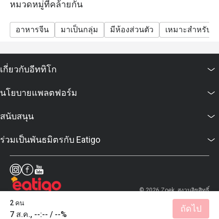
หมวดหมู่ที่คล้ายกัน
vats and service charge, unless otherwise stated in the
special conditions.
อาหารจีน
มาเป็นกลุ่ม
มีห้องส่วนตัว
เหมาะสำหรับเด
FAQs
Q: What kind of cuisine does หลิว @ โรงแรมคอนราด
กรุงเทพฯ (Liu @ Conrad Bangkok Hotel) offer?
เกี่ยวกับอีททิโก
A: The restaurant specialises in Cantonese and classic
Chinese cuisine, with a strong focus on premium dim
นโยบายแพลตฟอร์ม
sum.
Q: What are the key menu highlights?
สนับสนุน
A: Must-tries include the all-you-can-eat dim sum,
Peking duck, Deep-Fried Bean Curd Skin Roll with
ร่วมเป็นพันธมิตรกับ Eatigo
Seafood, Grilled Snow Fish, and a variety of steamed
and fried dim sum specialties.
Q: What is the dress code?
A: Smart casual attire is recommended.
© 2026 Zoek. สงวนลิขสิทธิ์
Q: How do I get to the restaurant?
2 คน
ถัดไป
A: It is located on the 3rd Level of Conrad Bangkok
7 ส.ค., --:-- / --%