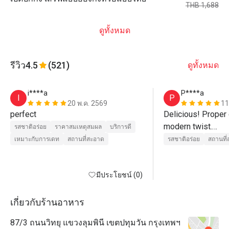
THB 1,688
ดูทั้งหมด
รีวิว
4.5
(521)
ดูทั้งหมด
i****a
P****a
I
P
20 พ.ค. 2569
11
perfect
Delicious! Proper 
modern twist.

รสชาติอร่อย
ราคาสมเหตุสมผล
บริการดี
Lighting is glaringl
เหมาะกับการเดท
สถานที่สะอาด
รสชาติอร่อย
สถานที
round room, the mo
in the main room.
มีประโยชน์ (0)
เกี่ยวกับร้านอาหาร
87/3 ถนนวิทยุ แขวงลุมพินี เขตปทุมวัน กรุงเทพฯ