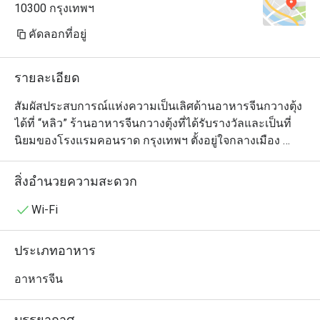
10300 กรุงเทพฯ
คัดลอกที่อยู่
รายละเอียด
สัมผัสประสบการณ์แห่งความเป็นเลิศด้านอาหารจีนกวางตุ้ง
ได้ที่ “หลิว” ร้านอาหารจีนกวางตุ้งที่ได้รับรางวัลและเป็นที่
นิยมของโรงแรมคอนราด กรุงเทพฯ ตั้งอยู่ใจกลางเมือง 
สามารถเดินทางมาได้อย่างสะดวกสบาย มีห้องส่วนตัว
สำหรับครอบครัวและการจองแบบหมู่คณะ

สิ่งอำนวยความสะดวก
ห้องอาหารหลิว ผสมผสานสเน่ห์ของรสชาติอาหารจีนแบบ
Wi-Fi
ดั้งเดิม ผ่านการนำเสนอแบบร่วมสมัย ภายในร้านตกแต่ง
สวยงามด้วยบรรยากาศสุดคลาสสิค แสดงให้เห็นถึงความ
ประเภทอาหาร
สง่างามและเต็มเปี่ยมไปด้วยความมุ่งมั่นในการให้บริการ 

อาหารจีน
ห้องอาหารหลิว พร้อมมอบประสบการณ์แห่งการรับ
ประทานอาหารอันน่าจดจำ สะท้อนถึงการให้บริการที่เป็นที่
บรรยากาศ