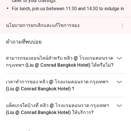
cater to your cravings.
ประสบการณ์อาหารที่ประทับใจใกล้เพลินจิต

For lunch, join us between 11.30 and 14.30 to indulge in
our delectable All-You-Can-Eat Dim Sum experience
ข้อเสนอ Eatigo: จองผ่านแอปหรือเว็บไซต์ Eatigo เลือกช่วง
(last order at 14.00), with prices starting from THB
นโยบายการยกเลิกและแก้ไขการจอง
เวลาเพื่อรับส่วนลดสูงสุดถึง 50% สำหรับค่าอาหาร
950++ on weekdays and THB 1,180++ on weekends
and public holidays (excluding drinks).
คำถามที่พบบ่อย
* Last order for lunch is at 14:00 and for dinner is at
21:30.
สามารถจองออนไลน์สำหรับ หลิว @ โรงแรมคอนราด
For dinner, we reopen at 18.00, welcoming you for a
กรุงเทพฯ (Liu @ Conrad Bangkok Hotel) ได้หรือไม่?
delightful a-la-carte dinner.
Join us at Liu Restaurant to embark on a culinary
เวลาทำการของ หลิว @ โรงแรมคอนราด กรุงเทพฯ
journey you won't forget!
(Liu @ Conrad Bangkok Hotel) ?
** Our menu and pricing are subject to change without
prior notice, allowing us to continuously provide you
with innovative and exceptional culinary offerings that
แพ็คเกจใดบ้างที่ หลิว @ โรงแรมคอนราด กรุงเทพฯ
reflect the finest seasonal ingredients and culinary
(Liu @ Conrad Bangkok Hotel) ให้บริการ?
trends.
*** All prices listed are in Thai Baht and do not include