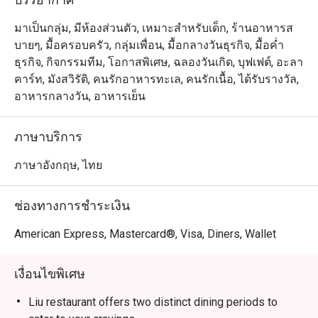
ยอมรับและมีชื่อเสียงโด่งดังของโรงแรมคอนราด กรุงเทพฯ

มาเป็นกลุ่ม, มีห้องส่วนตัว, เหมาะสำหรับเด็ก, ร้านอาหารส
ขอเชิญพบกับเชฟชาวฮ่องกง “แอนดี้ ฟุง” ผู้อยู่เบื้องหลังความ
บายๆ, มื้อครอบครัว, กลุ่มเพื่อน, มื้อกลางวันธุรกิจ, มื้อค่ำ
อร่อยของห้องอาหารหลิว เชฟแอนดี้สั่งสมความเชี่ยวชาญ 
ธุรกิจ, กิจกรรมทีม, โอกาสพิเศษ, ฉลองวันเกิด, บุฟเฟต์, อะลา
ทักษะและศิลปะในการปรุงอาหารจีนมานานกว่า 37 ปี เขา
คาร์ท, มังสวิรัติ, คนรักอาหารทะเล, คนรักเนื้อ, ได้รับรางวัล,
พร้อมสร้างสรรค์อาหารทุกจานและผสมผสานเทคนิคขั้นสูง
อาหารกลางวัน, อาหารเย็น
ของการทำอาหารจีนแบบดั้งเดิม ให้เข้ากับกลิ่นอายของการ
รับประทานอาหารที่ร่วมสมัยในปัจจุบันไว้ได้อย่างลงตัว 

ภาษาบริการ
หลิว @ โรงแรมคอนราด กรุงเทพฯ (Liu @ Conrad Bangkok 
ภาษาอังกฤษ, ไทย
Hotel) เป็นร้านอาหารจีนและกวางตุ้งระดับพรีเมียม โดดเด่น
ด้วยติ่มซำและเมนูซิกเนเจอร์หลากหลาย ตั้งอยู่ชั้น 3 ของ
ช่องทางการชำระเงิน
โรงแรมคอนราด ใกล้สถานทูตสหรัฐอเมริกาและบีทีเอส
เพลินจิต เดินทางสะดวก บรรยากาศหรูหราแต่เป็นกันเอง 
American Express, Mastercard®, Visa, Diners, Wallet
เหมาะสำหรับครอบครัว นัดธุรกิจ หรือโอกาสพิเศษ 

เงื่อนไขพิเศษ
เมนูไฮไลต์ ได้แก่ บุฟเฟ่ต์ติ่มซำ เป็ดปักกิ่ง ฮื่อแซกุ้งทอดกรอบ 
และปลาหิมะย่างซอสถั่วเหลืองชั้นดี เหมาะทั้งสำหรับคนไทย
Liu restaurant offers two distinct dining periods to
ที่มองหาติ่มซำคุณภาพเยี่ยม และนักท่องเที่ยวที่ต้องการ