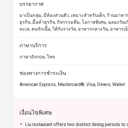
บรรยากาศ
ความเชี่ยวชาญ ทักษะและศิลปะในการปรุงอาหารจีนมาน
จานและผสมผสานเทคนิคขั้นสูงของการทำอาหารจีนแบบดั้
มาเป็นกลุ่ม, มีห้องส่วนตัว, เหมาะสำหรับเด็ก, ร้านอาหาร
ประทานอาหารที่ร่วมสมัยในปัจจุบันไว้ได้อย่างลงตัว 

ธุรกิจ, มื้อค่ำธุรกิจ, กิจกรรมทีม, โอกาสพิเศษ, ฉลองวันเ
ทะเล, คนรักเนื้อ, ได้รับรางวัล, อาหารกลางวัน, อาหารเย
หลิว @ โรงแรมคอนราด กรุงเทพฯ (Liu @ Conrad Bangko
พรีเมียม โดดเด่นด้วยติ่มซำและเมนูซิกเนเจอร์หลากหลา
ภาษาบริการ
ทูตสหรัฐอเมริกาและบีทีเอสเพลินจิต เดินทางสะดวก บ
ครอบครัว นัดธุรกิจ หรือโอกาสพิเศษ 

ภาษาอังกฤษ, ไทย
เมนูไฮไลต์ ได้แก่ บุฟเฟ่ต์ติ่มซำ เป็ดปักกิ่ง ฮื่อแซกุ้งท
ช่องทางการชำระเงิน
เหมาะทั้งสำหรับคนไทยที่มองหาติ่มซำคุณภาพเยี่ยม และ
ประทับใจใกล้เพลินจิต

American Express, Mastercard®, Visa, Diners, Wallet
ข้อเสนอ Eatigo: จองผ่านแอปหรือเว็บไซต์ Eatigo เลือกช่
อาหาร
เงื่อนไขพิเศษ
Liu restaurant offers two distinct dining periods to 