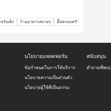
 Peking duck, Deep-Fried Bean Curd Skin Roll
teamed and fried dim sum specialties.
หรับเด็ก
ร้านอาหารสบายๆ
มื้อครอบครัว
กลุ่มเพื่อน
ม
 Hotel, near the Embassy of the United States
TS Station.
นโยบายแพลตฟอร์ม
สนับสนุน
ข้อกำหนดในการให้บริการ
คำถามที่พบบ
นโยบายความเป็นส่วนตัว
นโยบายผู้ใช้ที่เป็นธรรม