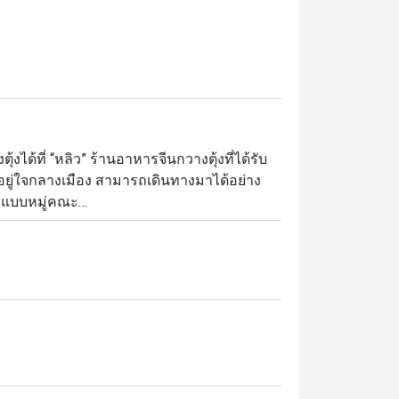
ด้ที่ “หลิว” ร้านอาหารจีนกวางตุ้งที่ได้รับ
อยู่ใจกลางเมือง สามารถเดินทางมาได้อย่าง
แบบหมู่คณะ

ดั้งเดิม ผ่านการนำเสนอแบบร่วมสมัย ภายใน
ห็นถึงความสง่างามและเต็มเปี่ยมไปด้วยความ
ทานอาหารอันน่าจดจำ สะท้อนถึงการให้
คอนราด กรุงเทพฯ

ังความอร่อยของห้องอาหารหลิว เชฟแอนดี้สั่งสม