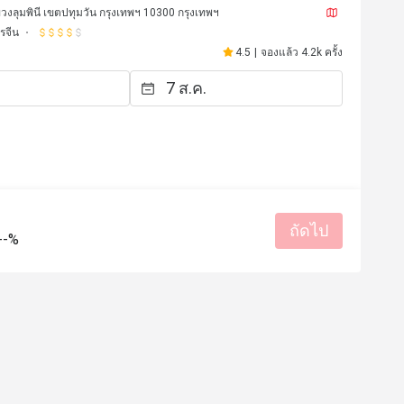
วงลุมพินี เขตปทุมวัน กรุงเทพฯ 10300 กรุงเทพฯ
รจีน
4.5
|
จองแล้ว 4.2k ครั้ง
ถัดไป
--%
K*******e
K
11 พ.ย. 2568
11 ต.ค. 2
l with great ambiance and 
It’s hard to rate as this i
k you to the entire team at Liu’s 
can say, it is quite good 
 best meals in Bangkok, I’d 
is definitely worth becau
me back :)
grading and location. And
for the dim sum. 
ราคาสมเหตุสมผล
บริการดี
ราคาสมเหตุสมผล
สถานที่สะ