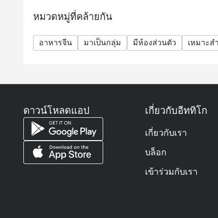
A: Must-tries include the all-you-can-eat dim sum,
หมวดหมู่ที่คล้ายกัน
with Seafood, Grilled Snow Fish, and a variety of s
Q: What is the dress code?
อาหารจีน
มาเป็นกลุ่ม
มีห้องส่วนตัว
เหมาะสำ
A: Smart casual attire is recommended.
Q: How do I get to the restaurant?
A: It is located on the 3rd Level of Conrad Bangkok
of America and a short distance from Phloen Chit B
ดาวน์โหลดแอป
เกี่ยวกับอีททิโก
เกี่ยวกับเรา
บล็อก
เข้าร่วมกับเรา