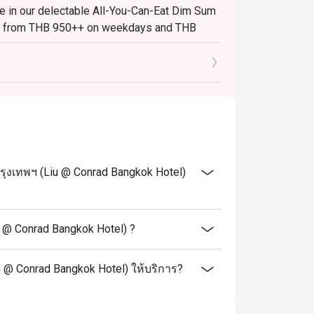
ge in our delectable All-You-Can-Eat Dim Sum
ting from THB 950++ on weekdays and THB
 drinks).
 21:30.
elightful a-la-carte dinner.
urney you won't forget!
t prior notice, allowing us to continuously
 offerings that reflect the finest seasonal
เทพฯ (Liu @ Conrad Bangkok Hotel)
clude vats and service charge, unless otherwise
@ Conrad Bangkok Hotel) ?
ด กรุงเทพฯ (Liu @ Conrad Bangkok Hotel)
 @ Conrad Bangkok Hotel) ให้บริการ?
sic Chinese cuisine, with a strong focus on