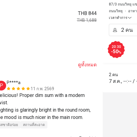
87/3 ถนนวิทยุ แข
ถนนวิทยุ
อาหา
THB 844
เวลาทำการ
THB 1,688
20:30
-50
%
ดูทั้งหมด
2 คน
7 ส.ค.
,
--:--
/
P****a
J***n
P
J
11 ก.พ. 2569
elicious! Proper dim sum with a modern 
Fantastic mea
ist.

service! Than
ighting is glaringly bright in the round room, 
for one of my
he mood is much nicer in the main room.
definitely co
รสชาติอร่อย
สถานที่สะอาด
รสชาติอร่อย
สถานที่สะอาด