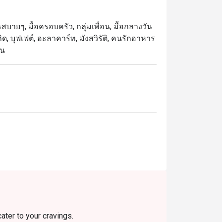
านกว่า 37 ปี เขาพร้อมสร้างสรรค์อาหารทุก
งเดิม ให้เข้ากับกลิ่นอายของการรับ
สบายๆ, มื้อครอบครัว, กลุ่มเพื่อน, มื้อกลางวัน
กิด, บุฟเฟต์, อะลาคาร์ท, มังสวิรัติ, คนรักอาหาร
็น
k Hotel) เป็นร้านอาหารจีนและกวางตุ้งระดับ
ย ตั้งอยู่ชั้น 3 ของโรงแรมคอนราด ใกล้สถาน
รรยากาศหรูหราแต่เป็นกันเอง เหมาะสำหรับ
อดกรอบ และปลาหิมะย่างซอสถั่วเหลืองชั้นดี 
นักท่องเที่ยวที่ต้องการประสบการณ์อาหารที่
วงเวลาเพื่อรับส่วนลดสูงสุดถึง 50% สำหรับค่า
cater to your cravings.