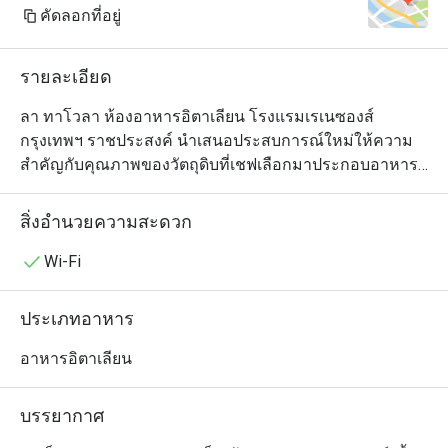
คัดลอกที่อยู่
รายละเอียด
ลา ทาโวลา ห้องอาหารอิตาเลียน โรงแรมเรเนซองส์ 
กรุงเทพฯ ราชประสงค์ นำเสนอประสบการณ์ใหม่ให้ความ
สำคัญกับคุณภาพของวัตถุดิบที่เชฟเลือกมาประกอบอาหาร
อย่างพิถีพิถัน อาทิ อาหารทะเลสดใหม่ เครื่องเทศอิตาเลียน
พื้นบ้าน รังสรรค์ในครัวเปิดที่ลูกค้าสามารถมองเห็นและ
สิ่งอำนวยความสะดวก
เพลิดเพลินไปกับการประกอบอาหารของเชฟ ให้ความรู้สึก
อบอุ่นเหมือนอยู่บ้าน อีกทั้งเครื่องดื่มที่คัดสรรมาอย่างดีเพื่อ
Wi-Fi
เพิ่มอรรถรสในการรับประทานอาหาร ไม่ว่าจะเป็น ไวน์
อิตาเลียน หรือค๊อกเทลต่างๆ
ประเภทอาหาร
อาหารอิตาเลียน
บรรยากาศ