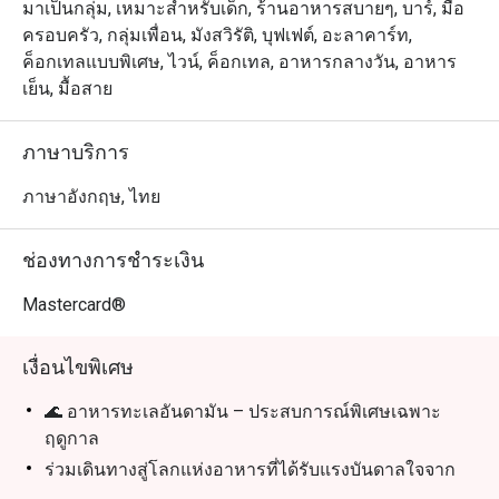
มาเป็นกลุ่ม, เหมาะสำหรับเด็ก, ร้านอาหารสบายๆ, บาร์, มื้อ
ครอบครัว, กลุ่มเพื่อน, มังสวิรัติ, บุฟเฟต์, อะลาคาร์ท,
ค็อกเทลแบบพิเศษ, ไวน์, ค็อกเทล, อาหารกลางวัน, อาหาร
เย็น, มื้อสาย
ภาษาบริการ
ภาษาอังกฤษ, ไทย
ช่องทางการชำระเงิน
Mastercard®
เงื่อนไขพิเศษ
🌊 อาหารทะเลอันดามัน – ประสบการณ์พิเศษเฉพาะ
ฤดูกาล
ร่วมเดินทางสู่โลกแห่งอาหารที่ได้รับแรงบันดาลใจจาก
ขุมทรัพย์แห่งทะเลอันดามันและรสชาติอันเป็นอมตะของ