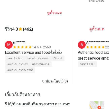
THB 2,450
ดูทั้งหมด
รีวิว
4.3
(462)
ดูทั้งหมด
m*****l
A************
M
A
14 ก.ค. 2569
22
Excellent service and food👍👍👍
Authentic food Exc
รสชาติอร่อย
ราคาสมเหตุสมผล
บริการดี
เหมาะกับการเดท
สถานที่สะอาด
รสชาติอร่อย
เหมาะกับการสังสรรค์
มีประโยชน์ (0)
เกี่ยวกับร้านอาหาร
518/8 ถนนเพลินจิต กรุงเทพฯ กรุงเทพฯ