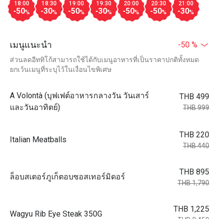
18:00
18:30
19:00
19:30
20:00
20:30
21:00
-50
-30
-50
-30
-50
-50
-30
%
%
%
%
%
%
%
เมนูแนะนำ
-50 %
ส่วนลดอีททิโก้สามารถใช้ได้กับเมนูอาหารที่เป็นราคาปกติทั้งหมด
ยกเว้นเมนูที่ระบุไว้ในเงื่อนไขพิเศษ
A Volontà (บุฟเฟต์อาหารกลางวัน วันเสาร์
THB 499
และวันอาทิตย์)
THB 999
THB 220
Italian Meatballs
THB 440
THB 895
ล็อบสเตอร์ภูเก็ตอบซอสเทอร์มิดอร์
THB 1,790
THB 1,225
Wagyu Rib Eye Steak 350G