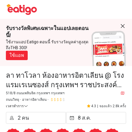
รับรางวัลพิเศษเฉพาะในแอปเลยตอน
นี้!
ใช้งานแอป Eatigo ตอนนี้ รับรางวัลมูลค่าสูงสุด
ถึงTHB 300!
ใช้แอพ
ลา ทาโวลา ห้องอาหารอิตาเลียน @ โรง
แรมเรเนซองส์ กรุงเทพฯ ราชประสงค์
(La Tavola @Renaissance Bangkok
518/8 ถนนเพลินจิต กรุงเทพฯ กรุงเทพฯ
ถนนวิทยุ
อาหารอิตาเลียน
Ratchaprasong Hotel)
เวลาทำการ
4.3
|
จองแล้ว 2.8k ครั้ง