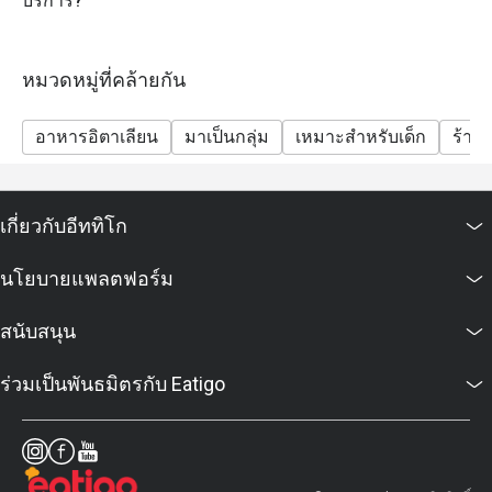
บริการ?
เท่านั้น
เงื่อนไขและข้อกำหนด
หมวดหมู่ที่คล้ายกัน
• ส่วนลดใช้ได้เฉพาะอาหารเท่านั้น
• ส่วนลดไม่รวมเครื่องดื่ม
อาหารอิตาเลียน
มาเป็นกลุ่ม
เหมาะสำหรับเด็ก
ร้าน
• ราคาเป็นเงินบาท และยังไม่รวมค่าบริการ 10% และ
ภาษีมูลค่าเพิ่ม 7%
• ส่วนลด Eatigo ไม่สามารถใช้ร่วมกับโปรโมชั่นอื่นๆ ได้
เกี่ยวกับอีททิโก
นโยบายแพลตฟอร์ม
สนับสนุน
ร่วมเป็นพันธมิตรกับ Eatigo