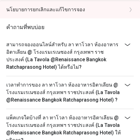
อิตาลีตอนใต้
นโยบายการยกเลิกและแก้ไขการจอง
เมนูสุดพิเศษนี้รังสรรค์ขึ้นอย่างพิถีพิถัน ด้วยล็อบสเตอร์
ภูเก็ตชั้นดี กุ้งอันดามันสดใหม่ และอาหารทะเลตาม
คำถามที่พบบ่อย
ฤดูกาลชั้นเลิศ นำเสนอความเข้มข้นของวัตถุดิบท้องถิ่น
ด้วยเทคนิคอิตาเลียนแท้ๆ และการนำเสนอที่ทันสมัย
สามารถจองออนไลน์สำหรับ ลา ทาโวลา ห้องอาหาร
จากท้องทะเลสู่โต๊ะอาหาร เมนูพิเศษนี้เฉลิมฉลองเสน่ห์
อิตาเลียน @ โรงแรมเรเนซองส์ กรุงเทพฯ ราช
อันมีชีวิตชีวาของชายฝั่งทางใต้ของประเทศไทย ยกระดับ
ประสงค์ (La Tavola @Renaissance Bangkok
ด้วยความอบอุ่น ความหรูหรา และฝีมือการทำอาหาร
Ratchaprasong Hotel) ได้หรือไม่?
อิตาเลียน
การเฉลิมฉลองแห่งท้องทะเล – สดใหม่ หรูหรา และเป็น
เวลาทำการของ ลา ทาโวลา ห้องอาหารอิตาเลียน @
เอกลักษณ์เฉพาะของ La Tavola
โรงแรมเรเนซองส์ กรุงเทพฯ ราชประสงค์ (La Tavola
💰 ราคาเริ่มต้นที่ THB 690++
@Renaissance Bangkok Ratchaprasong Hotel) ?
📅 โปรโมชั่นนี้ใช้ได้ถึง 31 สิงหาคม 2569
📍 ร้าน La Tavola – ชั้น 3
แพ็คเกจใดบ้างที่ ลา ทาโวลา ห้องอาหารอิตาเลียน @
🍽 อาหารกลางวัน: 12:00 – 15:00 น.
โรงแรมเรเนซองส์ กรุงเทพฯ ราชประสงค์ (La Tavola
🌙 อาหารเย็น: 18:00 – 22:30 น.
@Renaissance Bangkok Ratchaprasong Hotel) ให้
⚠ เมนูตามฤดูกาล – มีให้บริการในระยะเวลาจำกัด