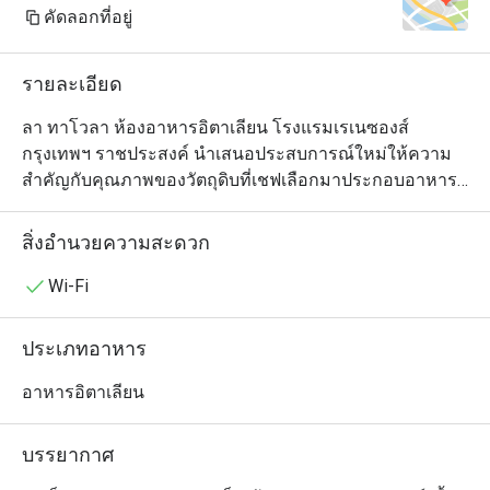
คัดลอกที่อยู่
รายละเอียด
ลา ทาโวลา ห้องอาหารอิตาเลียน โรงแรมเรเนซองส์ 
กรุงเทพฯ ราชประสงค์ นำเสนอประสบการณ์ใหม่ให้ความ
สำคัญกับคุณภาพของวัตถุดิบที่เชฟเลือกมาประกอบอาหาร
อย่างพิถีพิถัน อาทิ อาหารทะเลสดใหม่ เครื่องเทศอิตาเลียน
พื้นบ้าน รังสรรค์ในครัวเปิดที่ลูกค้าสามารถมองเห็นและ
สิ่งอำนวยความสะดวก
เพลิดเพลินไปกับการประกอบอาหารของเชฟ ให้ความรู้สึก
อบอุ่นเหมือนอยู่บ้าน อีกทั้งเครื่องดื่มที่คัดสรรมาอย่างดีเพื่อ
Wi-Fi
เพิ่มอรรถรสในการรับประทานอาหาร ไม่ว่าจะเป็น ไวน์
อิตาเลียน หรือค๊อกเทลต่างๆ
ประเภทอาหาร
อาหารอิตาเลียน
บรรยากาศ