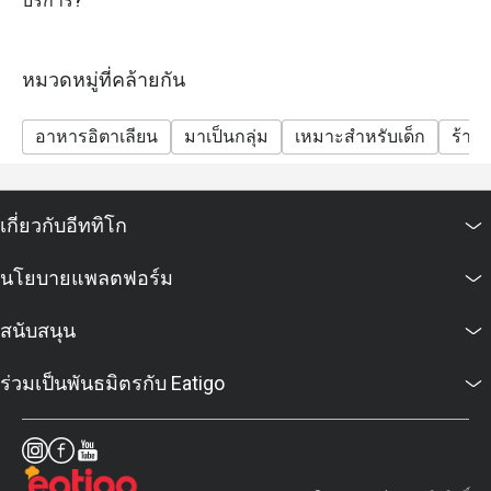
บริการ?
เท่านั้น
เงื่อนไขและข้อกำหนด
หมวดหมู่ที่คล้ายกัน
• ส่วนลดใช้ได้เฉพาะอาหารเท่านั้น
• ส่วนลดไม่รวมเครื่องดื่ม
อาหารอิตาเลียน
มาเป็นกลุ่ม
เหมาะสำหรับเด็ก
ร้าน
• ราคาเป็นเงินบาท และยังไม่รวมค่าบริการ 10% และ
ภาษีมูลค่าเพิ่ม 7%
• ส่วนลด Eatigo ไม่สามารถใช้ร่วมกับโปรโมชั่นอื่นๆ ได้
เกี่ยวกับอีททิโก
นโยบายแพลตฟอร์ม
สนับสนุน
ร่วมเป็นพันธมิตรกับ Eatigo