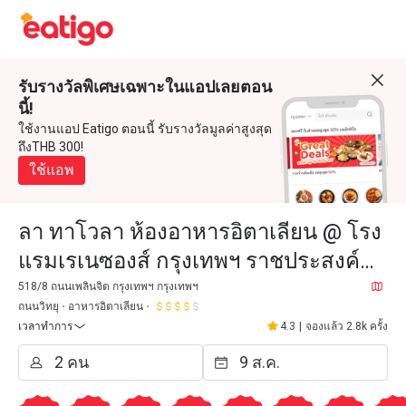
รับรางวัลพิเศษเฉพาะในแอปเลยตอน
นี้!
ใช้งานแอป Eatigo ตอนนี้ รับรางวัลมูลค่าสูงสุด
ถึงTHB 300!
ใช้แอพ
ลา ทาโวลา ห้องอาหารอิตาเลียน @ โรง
แรมเรเนซองส์ กรุงเทพฯ ราชประสงค์
(La Tavola @Renaissance Bangkok
518/8 ถนนเพลินจิต กรุงเทพฯ กรุงเทพฯ
ถนนวิทยุ
อาหารอิตาเลียน
Ratchaprasong Hotel)
เวลาทำการ
4.3
|
จองแล้ว 2.8k ครั้ง