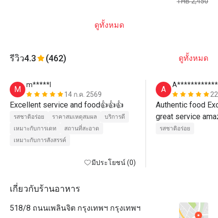
THB 2,450
ดูทั้งหมด
รีวิว
4.3
(462)
ดูทั้งหมด
m*****l
A************
M
A
14 ก.ค. 2569
22
Excellent service and food👍👍👍
Authentic food Exc
รสชาติอร่อย
ราคาสมเหตุสมผล
บริการดี
เหมาะกับการเดท
สถานที่สะอาด
รสชาติอร่อย
เหมาะกับการสังสรรค์
มีประโยชน์ (0)
เกี่ยวกับร้านอาหาร
518/8 ถนนเพลินจิต กรุงเทพฯ กรุงเทพฯ