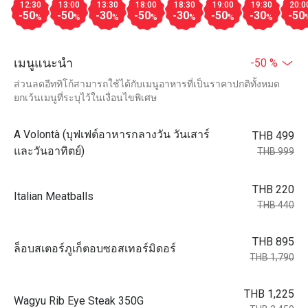
12:30
13:00
13:30
18:00
18:30
19:00
19:30
20:0
-50
-50
-30
-50
-30
-50
-30
-50
%
%
%
%
%
%
%
เมนูแนะนำ
-50 %
ส่วนลดอีททิโก้สามารถใช้ได้กับเมนูอาหารที่เป็นราคาปกติทั้งหมด
ยกเว้นเมนูที่ระบุไว้ในเงื่อนไขพิเศษ
A Volontà (บุฟเฟต์อาหารกลางวัน วันเสาร์
THB 499
และวันอาทิตย์)
THB 999
THB 220
Italian Meatballs
THB 440
THB 895
ล็อบสเตอร์ภูเก็ตอบซอสเทอร์มิดอร์
THB 1,790
THB 1,225
Wagyu Rib Eye Steak 350G