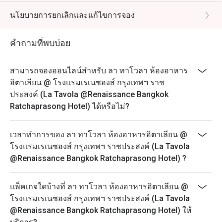
อิตาลีตอนใต้
นโยบายการยกเลิกและแก้ไขการจอง
เมนูสุดพิเศษนี้รังสรรค์ขึ้นอย่างพิถีพิถัน ด้วยล็อบสเตอร์
ภูเก็ตชั้นดี กุ้งอันดามันสดใหม่ และอาหารทะเลตาม
คำถามที่พบบ่อย
ฤดูกาลชั้นเลิศ นำเสนอความเข้มข้นของวัตถุดิบท้องถิ่น
ด้วยเทคนิคอิตาเลียนแท้ๆ และการนำเสนอที่ทันสมัย
สามารถจองออนไลน์สำหรับ ลา ทาโวลา ห้องอาหาร
จากท้องทะเลสู่โต๊ะอาหาร เมนูพิเศษนี้เฉลิมฉลองเสน่ห์
อิตาเลียน @ โรงแรมเรเนซองส์ กรุงเทพฯ ราช
อันมีชีวิตชีวาของชายฝั่งทางใต้ของประเทศไทย ยกระดับ
ประสงค์ (La Tavola @Renaissance Bangkok
ด้วยความอบอุ่น ความหรูหรา และฝีมือการทำอาหาร
Ratchaprasong Hotel) ได้หรือไม่?
อิตาเลียน
การเฉลิมฉลองแห่งท้องทะเล – สดใหม่ หรูหรา และเป็น
เวลาทำการของ ลา ทาโวลา ห้องอาหารอิตาเลียน @
เอกลักษณ์เฉพาะของ La Tavola
โรงแรมเรเนซองส์ กรุงเทพฯ ราชประสงค์ (La Tavola
💰 ราคาเริ่มต้นที่ THB 690++
@Renaissance Bangkok Ratchaprasong Hotel) ?
📅 โปรโมชั่นนี้ใช้ได้ถึง 31 สิงหาคม 2569
📍 ร้าน La Tavola – ชั้น 3
แพ็คเกจใดบ้างที่ ลา ทาโวลา ห้องอาหารอิตาเลียน @
🍽 อาหารกลางวัน: 12:00 – 15:00 น.
โรงแรมเรเนซองส์ กรุงเทพฯ ราชประสงค์ (La Tavola
🌙 อาหารเย็น: 18:00 – 22:30 น.
@Renaissance Bangkok Ratchaprasong Hotel) ให้
⚠ เมนูตามฤดูกาล – มีให้บริการในระยะเวลาจำกัด