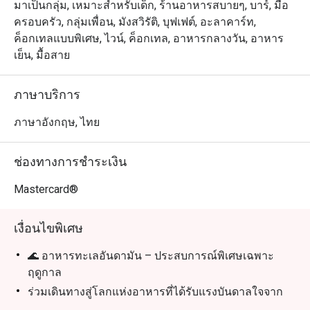
มาเป็นกลุ่ม, เหมาะสำหรับเด็ก, ร้านอาหารสบายๆ, บาร์, มื้อ
ครอบครัว, กลุ่มเพื่อน, มังสวิรัติ, บุฟเฟต์, อะลาคาร์ท,
ค็อกเทลแบบพิเศษ, ไวน์, ค็อกเทล, อาหารกลางวัน, อาหาร
เย็น, มื้อสาย
ภาษาบริการ
ภาษาอังกฤษ, ไทย
ช่องทางการชำระเงิน
Mastercard®
เงื่อนไขพิเศษ
🌊 อาหารทะเลอันดามัน – ประสบการณ์พิเศษเฉพาะ
ฤดูกาล
ร่วมเดินทางสู่โลกแห่งอาหารที่ได้รับแรงบันดาลใจจาก
ขุมทรัพย์แห่งทะเลอันดามันและรสชาติอันเป็นอมตะของ