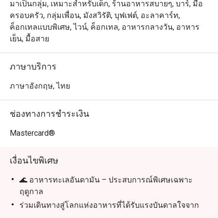
มาเป็นกลุ่ม, เหมาะสำหรับเด็ก, ร้านอาหารสบายๆ, บาร์, มื้อ
ครอบครัว, กลุ่มเพื่อน, มังสวิรัติ, บุฟเฟต์, อะลาคาร์ท,
ค็อกเทลแบบพิเศษ, ไวน์, ค็อกเทล, อาหารกลางวัน, อาหาร
เย็น, มื้อสาย
ภาษาบริการ
ภาษาอังกฤษ, ไทย
ช่องทางการชำระเงิน
Mastercard®
เงื่อนไขพิเศษ
🌊 อาหารทะเลอันดามัน – ประสบการณ์พิเศษเฉพาะ
ฤดูกาล
ร่วมเดินทางสู่โลกแห่งอาหารที่ได้รับแรงบันดาลใจจาก
ขุมทรัพย์แห่งทะเลอันดามันและรสชาติอันเป็นอมตะของ