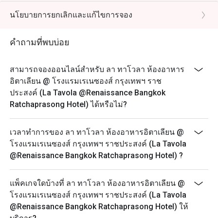
อิตาลีตอนใต้
นโยบายการยกเลิกและแก้ไขการจอง
เมนูสุดพิเศษนี้รังสรรค์ขึ้นอย่างพิถีพิถัน ด้วยล็อบสเตอร์
ภูเก็ตชั้นดี กุ้งอันดามันสดใหม่ และอาหารทะเลตาม
คำถามที่พบบ่อย
ฤดูกาลชั้นเลิศ นำเสนอความเข้มข้นของวัตถุดิบท้องถิ่น
ด้วยเทคนิคอิตาเลียนแท้ๆ และการนำเสนอที่ทันสมัย
สามารถจองออนไลน์สำหรับ ลา ทาโวลา ห้องอาหาร
จากท้องทะเลสู่โต๊ะอาหาร เมนูพิเศษนี้เฉลิมฉลองเสน่ห์
อิตาเลียน @ โรงแรมเรเนซองส์ กรุงเทพฯ ราช
อันมีชีวิตชีวาของชายฝั่งทางใต้ของประเทศไทย ยกระดับ
ประสงค์ (La Tavola @Renaissance Bangkok
ด้วยความอบอุ่น ความหรูหรา และฝีมือการทำอาหาร
Ratchaprasong Hotel) ได้หรือไม่?
อิตาเลียน
การเฉลิมฉลองแห่งท้องทะเล – สดใหม่ หรูหรา และเป็น
เวลาทำการของ ลา ทาโวลา ห้องอาหารอิตาเลียน @
เอกลักษณ์เฉพาะของ La Tavola
โรงแรมเรเนซองส์ กรุงเทพฯ ราชประสงค์ (La Tavola
💰 ราคาเริ่มต้นที่ THB 690++
@Renaissance Bangkok Ratchaprasong Hotel) ?
📅 โปรโมชั่นนี้ใช้ได้ถึง 31 สิงหาคม 2569
📍 ร้าน La Tavola – ชั้น 3
แพ็คเกจใดบ้างที่ ลา ทาโวลา ห้องอาหารอิตาเลียน @
🍽 อาหารกลางวัน: 12:00 – 15:00 น.
โรงแรมเรเนซองส์ กรุงเทพฯ ราชประสงค์ (La Tavola
🌙 อาหารเย็น: 18:00 – 22:30 น.
@Renaissance Bangkok Ratchaprasong Hotel) ให้
⚠ เมนูตามฤดูกาล – มีให้บริการในระยะเวลาจำกัด