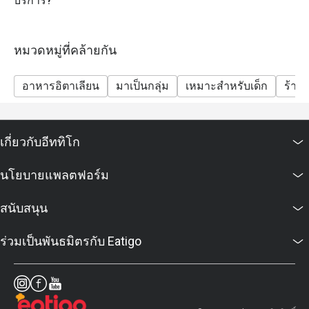
บริการ?
เท่านั้น
เงื่อนไขและข้อกำหนด
หมวดหมู่ที่คล้ายกัน
• ส่วนลดใช้ได้เฉพาะอาหารเท่านั้น
• ส่วนลดไม่รวมเครื่องดื่ม
อาหารอิตาเลียน
มาเป็นกลุ่ม
เหมาะสำหรับเด็ก
ร้าน
• ราคาเป็นเงินบาท และยังไม่รวมค่าบริการ 10% และ
ภาษีมูลค่าเพิ่ม 7%
• ส่วนลด Eatigo ไม่สามารถใช้ร่วมกับโปรโมชั่นอื่นๆ ได้
เกี่ยวกับอีททิโก
นโยบายแพลตฟอร์ม
สนับสนุน
ร่วมเป็นพันธมิตรกับ Eatigo