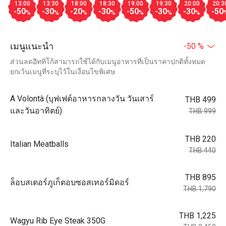
13:00
13:30
18:00
18:30
19:00
19:30
20:00
20:3
-50
-30
-20
-30
-50
-30
-30
-50
%
%
%
%
%
%
%
เมนูแนะนำ
-50 %
ส่วนลดอีททิโก้สามารถใช้ได้กับเมนูอาหารที่เป็นราคาปกติทั้งหมด
ยกเว้นเมนูที่ระบุไว้ในเงื่อนไขพิเศษ
A Volontà (บุฟเฟต์อาหารกลางวัน วันเสาร์
THB 499
และวันอาทิตย์)
THB 999
THB 220
Italian Meatballs
THB 440
THB 895
ล็อบสเตอร์ภูเก็ตอบซอสเทอร์มิดอร์
THB 1,790
THB 1,225
Wagyu Rib Eye Steak 350G