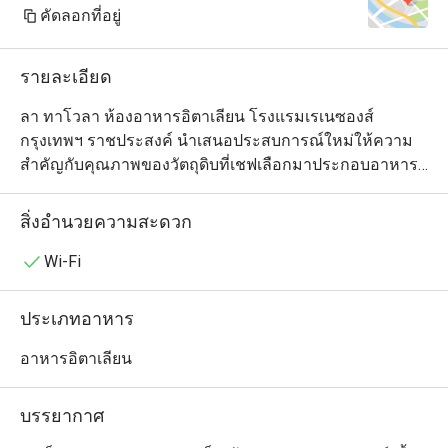
คัดลอกที่อยู่
รายละเอียด
ลา ทาโวลา ห้องอาหารอิตาเลียน โรงแรมเรเนซองส์ 
กรุงเทพฯ ราชประสงค์ นำเสนอประสบการณ์ใหม่ให้ความ
สำคัญกับคุณภาพของวัตถุดิบที่เชฟเลือกมาประกอบอาหาร
อย่างพิถีพิถัน อาทิ อาหารทะเลสดใหม่ เครื่องเทศอิตาเลียน
พื้นบ้าน รังสรรค์ในครัวเปิดที่ลูกค้าสามารถมองเห็นและ
สิ่งอำนวยความสะดวก
เพลิดเพลินไปกับการประกอบอาหารของเชฟ ให้ความรู้สึก
อบอุ่นเหมือนอยู่บ้าน อีกทั้งเครื่องดื่มที่คัดสรรมาอย่างดีเพื่อ
Wi-Fi
เพิ่มอรรถรสในการรับประทานอาหาร ไม่ว่าจะเป็น ไวน์
อิตาเลียน หรือค๊อกเทลต่างๆ
ประเภทอาหาร
อาหารอิตาเลียน
บรรยากาศ