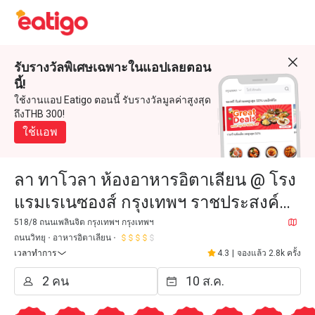
รับรางวัลพิเศษเฉพาะในแอปเลยตอน
นี้!
ใช้งานแอป Eatigo ตอนนี้ รับรางวัลมูลค่าสูงสุด
ถึงTHB 300!
ใช้แอพ
ลา ทาโวลา ห้องอาหารอิตาเลียน @ โรง
แรมเรเนซองส์ กรุงเทพฯ ราชประสงค์
(La Tavola @Renaissance Bangkok
518/8 ถนนเพลินจิต กรุงเทพฯ กรุงเทพฯ
ถนนวิทยุ
อาหารอิตาเลียน
Ratchaprasong Hotel)
เวลาทำการ
4.3
|
จองแล้ว 2.8k ครั้ง