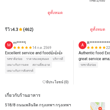
THB 2,450
ดูทั้งหมด
รีวิว
4.3
(462)
ดูทั้งหมด
m*****l
A************
M
A
14 ก.ค. 2569
22
Excellent service and food👍👍👍
Authentic food Exc
รสชาติอร่อย
ราคาสมเหตุสมผล
บริการดี
เหมาะกับการเดท
สถานที่สะอาด
รสชาติอร่อย
เหมาะกับการสังสรรค์
มีประโยชน์ (0)
เกี่ยวกับร้านอาหาร
518/8 ถนนเพลินจิต กรุงเทพฯ กรุงเทพฯ