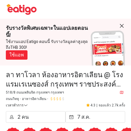
รับรางวัลพิเศษเฉพาะในแอปเลยตอน
นี้!
ใช้งานแอป Eatigo ตอนนี้ รับรางวัลมูลค่าสูงสุด
ถึงTHB 300!
ใช้แอพ
ลา ทาโวลา ห้องอาหารอิตาเลียน @ โรง
แรมเรเนซองส์ กรุงเทพฯ ราชประสงค์
(La Tavola @Renaissance Bangkok
518/8 ถนนเพลินจิต กรุงเทพฯ กรุงเทพฯ
ถนนวิทยุ
อาหารอิตาเลียน
Ratchaprasong Hotel)
เวลาทำการ
4.3
|
จองแล้ว 2.7k ครั้ง