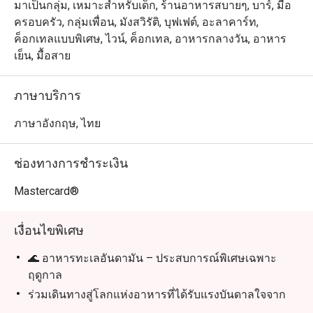
มาเป็นกลุ่ม, เหมาะสำหรับเด็ก, ร้านอาหารสบายๆ, บาร์, มื้อ
ครอบครัว, กลุ่มเพื่อน, มังสวิรัติ, บุฟเฟต์, อะลาคาร์ท,
ค็อกเทลแบบพิเศษ, ไวน์, ค็อกเทล, อาหารกลางวัน, อาหาร
เย็น, มื้อสาย
ภาษาบริการ
ภาษาอังกฤษ, ไทย
ช่องทางการชำระเงิน
Mastercard®
เงื่อนไขพิเศษ
🌊 อาหารทะเลอันดามัน – ประสบการณ์พิเศษเฉพาะ
ฤดูกาล
ร่วมเดินทางสู่โลกแห่งอาหารที่ได้รับแรงบันดาลใจจาก
ขุมทรัพย์แห่งทะเลอันดามันและรสชาติอันเป็นอมตะของ