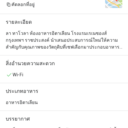
คัดลอกที่อยู่
รายละเอียด
ลา ทาโวลา ห้องอาหารอิตาเลียน โรงแรมเรเนซองส์ 
กรุงเทพฯ ราชประสงค์ นำเสนอประสบการณ์ใหม่ให้ความ
สำคัญกับคุณภาพของวัตถุดิบที่เชฟเลือกมาประกอบอาหาร
อย่างพิถีพิถัน อาทิ อาหารทะเลสดใหม่ เครื่องเทศอิตาเลียน
พื้นบ้าน รังสรรค์ในครัวเปิดที่ลูกค้าสามารถมองเห็นและ
สิ่งอำนวยความสะดวก
เพลิดเพลินไปกับการประกอบอาหารของเชฟ ให้ความรู้สึก
อบอุ่นเหมือนอยู่บ้าน อีกทั้งเครื่องดื่มที่คัดสรรมาอย่างดีเพื่อ
Wi-Fi
เพิ่มอรรถรสในการรับประทานอาหาร ไม่ว่าจะเป็น ไวน์
อิตาเลียน หรือค๊อกเทลต่างๆ
ประเภทอาหาร
อาหารอิตาเลียน
บรรยากาศ