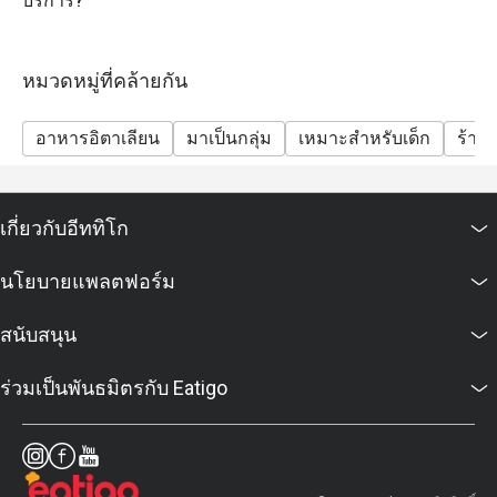
บริการ?
เท่านั้น
เงื่อนไขและข้อกำหนด
หมวดหมู่ที่คล้ายกัน
• ส่วนลดใช้ได้เฉพาะอาหารเท่านั้น
• ส่วนลดไม่รวมเครื่องดื่ม
อาหารอิตาเลียน
มาเป็นกลุ่ม
เหมาะสำหรับเด็ก
ร้าน
• ราคาเป็นเงินบาท และยังไม่รวมค่าบริการ 10% และ
ภาษีมูลค่าเพิ่ม 7%
• ส่วนลด Eatigo ไม่สามารถใช้ร่วมกับโปรโมชั่นอื่นๆ ได้
เกี่ยวกับอีททิโก
นโยบายแพลตฟอร์ม
สนับสนุน
ร่วมเป็นพันธมิตรกับ Eatigo