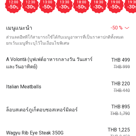
12:00
12:30
13:00
13:30
18:00
18:30
19:00
19:3
-50
-30
-50
-30
-50
-30
-50
-30
%
%
%
%
%
%
%
เมนูแนะนำ
-50 %
ส่วนลดอีททิโก้สามารถใช้ได้กับเมนูอาหารที่เป็นราคาปกติทั้งหมด
ยกเว้นเมนูที่ระบุไว้ในเงื่อนไขพิเศษ
A Volontà (บุฟเฟต์อาหารกลางวัน วันเสาร์
THB 499
และวันอาทิตย์)
THB 999
THB 220
Italian Meatballs
THB 440
THB 895
ล็อบสเตอร์ภูเก็ตอบซอสเทอร์มิดอร์
THB 1,790
THB 1,225
Wagyu Rib Eye Steak 350G