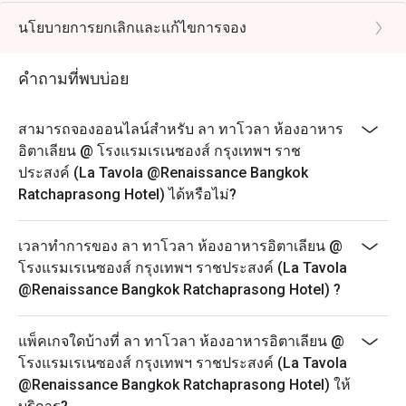
อิตาลีตอนใต้
นโยบายการยกเลิกและแก้ไขการจอง
เมนูสุดพิเศษนี้รังสรรค์ขึ้นอย่างพิถีพิถัน ด้วยล็อบสเตอร์
ภูเก็ตชั้นดี กุ้งอันดามันสดใหม่ และอาหารทะเลตาม
คำถามที่พบบ่อย
ฤดูกาลชั้นเลิศ นำเสนอความเข้มข้นของวัตถุดิบท้องถิ่น
ด้วยเทคนิคอิตาเลียนแท้ๆ และการนำเสนอที่ทันสมัย
สามารถจองออนไลน์สำหรับ ลา ทาโวลา ห้องอาหาร
จากท้องทะเลสู่โต๊ะอาหาร เมนูพิเศษนี้เฉลิมฉลองเสน่ห์
อิตาเลียน @ โรงแรมเรเนซองส์ กรุงเทพฯ ราช
อันมีชีวิตชีวาของชายฝั่งทางใต้ของประเทศไทย ยกระดับ
ประสงค์ (La Tavola @Renaissance Bangkok
ด้วยความอบอุ่น ความหรูหรา และฝีมือการทำอาหาร
Ratchaprasong Hotel) ได้หรือไม่?
อิตาเลียน
การเฉลิมฉลองแห่งท้องทะเล – สดใหม่ หรูหรา และเป็น
เวลาทำการของ ลา ทาโวลา ห้องอาหารอิตาเลียน @
เอกลักษณ์เฉพาะของ La Tavola
โรงแรมเรเนซองส์ กรุงเทพฯ ราชประสงค์ (La Tavola
💰 ราคาเริ่มต้นที่ THB 690++
@Renaissance Bangkok Ratchaprasong Hotel) ?
📅 โปรโมชั่นนี้ใช้ได้ถึง 31 สิงหาคม 2569
📍 ร้าน La Tavola – ชั้น 3
แพ็คเกจใดบ้างที่ ลา ทาโวลา ห้องอาหารอิตาเลียน @
🍽 อาหารกลางวัน: 12:00 – 15:00 น.
โรงแรมเรเนซองส์ กรุงเทพฯ ราชประสงค์ (La Tavola
🌙 อาหารเย็น: 18:00 – 22:30 น.
@Renaissance Bangkok Ratchaprasong Hotel) ให้
⚠ เมนูตามฤดูกาล – มีให้บริการในระยะเวลาจำกัด