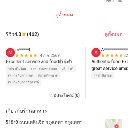
THB 2,450
ดูทั้งหมด
รีวิว
4.3
(462)
ดูทั้งหมด
m*****l
A************
M
A
14 ก.ค. 2569
22
Excellent service and food👍👍👍
Authentic food Exc
รสชาติอร่อย
ราคาสมเหตุสมผล
บริการดี
เหมาะกับการเดท
สถานที่สะอาด
รสชาติอร่อย
เหมาะกับการสังสรรค์
มีประโยชน์ (0)
เกี่ยวกับร้านอาหาร
518/8 ถนนเพลินจิต กรุงเทพฯ กรุงเทพฯ