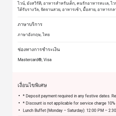
ไวน์, มังสวิรัติ, อาหารสำหรับเด็ก, คนรักอาหารทะเล, ไวน์, 
มีส่วนพื้นที่หลัก คือบริเวณ “เดอะ บรอนซ์ คิทเช่น” มีเคา
ได้รับรางวัล, จัดจานสวย, อาหารเช้า, มื้อสาย, อาหารกล
วไลย” ตกแต่งให้เหมือนห้องสมุด มองเห็นต้นไม้ใหญ่เรีย
เด้น” และเทอเรสด้านนอก ให้คุณเลือกดื่ม รับประทานอ
หรือจะเป็นพื้นที่สำหรับสูบบุหรี่ก็ได้เช่นกัน

ภาษาบริการ
ภาษาอังกฤษ, ไทย
สัมผัสความหรูหราสไตล์ไทยร่วมสมัยที่ The Rain Tree Ca
The Rain Tree Café เป็นการผสมผสานที่ลงตัวระหว่า
สมัย ที่ให้ความรู้สึก หรูหราแต่แฝงไปด้วยความอบอุ่
ช่องทางการชำระเงิน
ธรรมชาติได้อย่างเต็มที่ สร้างความรู้สึกที่ หรูหราและอบ
Mastercard®, Visa
ปลายทางสำหรับมื้ออาหารที่ยอดเยี่ยม

อาหารเลิศรส & บริการเหนือระดับ

ที่ The Rain Tree Café แขกผู้มาเยือนจะได้ลิ้มลองเมนูอ
เงื่อนไขพิเศษ
ตกและอาหารไทย ซึ่งรังสรรค์โดยทีมเชฟมากฝีมือ อีกทั้งยั
สุขภาพ เช่น มุมเครื่องดื่มน้ำผลไม้สด ที่ให้แขกสามารถเ
* Deposit payment required in any festive dates. Res
* Discount is not applicable for service charge 10%
หนึ่งใน จุดเด่นของที่นี่คือการบริการแบบใส่ใจในราย
ชอบด้านอาหาร และแม้แต่โต๊ะที่นั่งประจำ ทำให้ทุกคนรู
Lunch Buffet (Monday – Saturday): 12:00 PM – 2:3