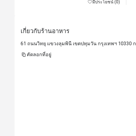
มีประโยชน์ (0)
T
s
c
เกี่ยวกับร้านอาหาร
d
"
61 ถนนวิทยุ แขวงลุมพินี เขตปทุมวัน กรุงเทพฯ 10330 
p
w
คัดลอกที่อยู่
C
F
w
b
di
D
t
m
S