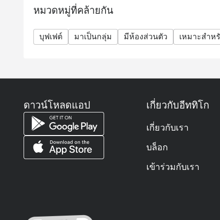
The buffet does not include drinking water or other
ผักย่างเสิร์ฟพร้อม น้ำสลัดมะนาวผักชี

หมวดหมู่ที่คล้ายกัน
เมนูซิกเนเจอร์

FAQs
 เบอร์เกอร์เนื้อวากิวสุดคลาสสิก

Q: What kind of cuisine does Rain Tree Café @ The 
บุฟเฟต์
มาเป็นกลุ่ม
มีห้องส่วนตัว
เหมาะสำหรั
เบอร์เกอร์เนื้อวากิวชั้นดี พร้อม มะเขือเทศฝาน ผัก
A: It features an international buffet with premium 
 แซนด์วิชคลับ

gourmet desserts.
ขนมปังปิ้งขาว สอดไส้ ผักกาดหอม มะเขือเทศ ไข่ดาว ไ
Q: What are the key menu highlights?
 แซลมอนย่างเสิร์ฟกับซอสไวน์ขาวและแกงเผ็ดแดง

A: Must-tries include grilled lobster, lamb chops, foi
แซลมอนย่าง เสิร์ฟพร้อม ซอสไวน์ขาวและแกงเผ็ดแดง มันฝร
extensive dessert corner.
หิมะ และมันฝรั่งทอดกรอบ

ดาวน์โหลดแอป
เกี่ยวกับอีททิโก
Q: What is the dress code?
 สเต็กริบอายออสเตรเลียย่าง

เนื้อริบอายออสเตรเลียชั้นดี เสิร์ฟพร้อม ซอสครีมเห็ด, ม
A: Smart casual attire is recommended.
เกี่ยวกับเรา
ผัด, บรอกโคลี และแครอทอ่อน

Q: How do I get to the restaurant?
 อกไก่หมักสมุนไพรไทย

บล็อก
A: It is located on the G Level of The Athenee Hote
อกไก่ย่าง เสิร์ฟพร้อม ผักตามฤดูกาล, สลัดผัก และน้ำสลัด
Station.
เข้าร่วมกับเรา
อาหารรสจัดจ้าน

 พาสต้าซีฟู้ดรสเผ็ดสไตล์ไทย

ส่วนผสมของ ปลาหมึก กุ้ง ปลาทะเล หอยแมลงภู่ และเห็
 มะเขือเทศและมอซซาเรลลาสด

เมนูเรียบง่ายแต่เต็มไปด้วยรสชาติจาก มะเขือเทศสด 