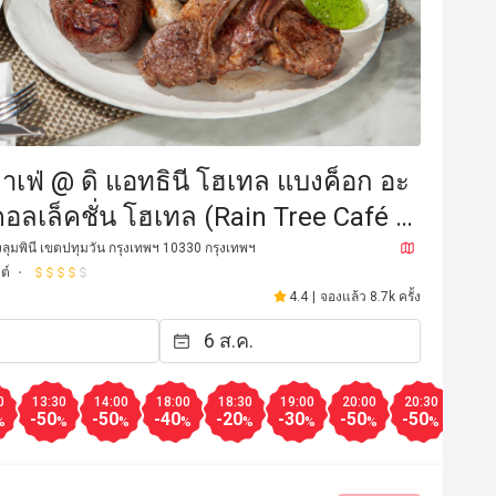
คาเฟ่ @ ดิ แอทธินี โฮเทล แบงค็อก อะ
ี คอลเล็คชั่น โฮเทล (Rain Tree Café @
nee Hotel, a Luxury Collection
ลุมพินี เขตปทุมวัน กรุงเทพฯ 10330 กรุงเทพฯ
ต์
4.4
|
จองแล้ว 8.7k ครั้ง
******u
v********8
V
7 มิ.ย. 2569
29 พ.ค. 2
reat service, Panida and the rest 
คุ้มที่สุดแล้ว บุฟที่จริงใ
ake great care of their guests
รสชาติอร่อย
ราคาสมเหตุสม
เหมาะกับการเดท
สถานที่สะอ
0
13:30
14:00
18:00
18:30
19:00
20:00
20:30
21:0
-50
-50
-40
-20
-30
-50
-50
-50
%
%
%
%
%
%
%
%