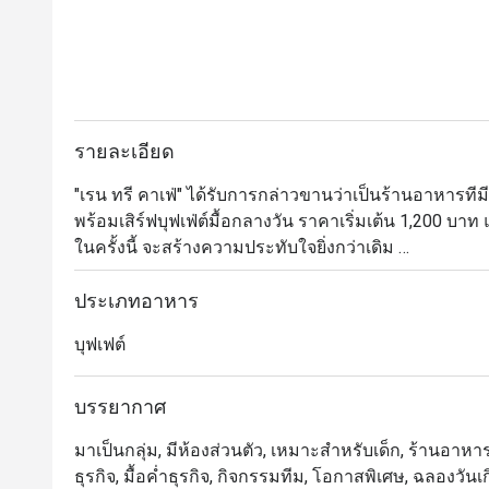
M
T
a
r
M
รายละเอียด
s
"เรน ทรี คาเฟ่" ได้รับการกล่าวขานว่าเป็นร้านอาหารทีมี
op
พร้อมเสิร์ฟบุฟเฟ่ต์มื้อกลางวัน ราคาเริ่มเต้น 1,200 บา
ในครั้งนี้ จะสร้างความประทับใจยิ่งกว่าเดิม 

I
d
นอกเหนือจากความสวยงาม บรรยากาศดีๆ เรายังเพิ่มส
ประเภทอาหาร
n
และใช้อุปกรณ์ที่ทันสมัยทุกชิ้น เพื่อคงคุณภาพ และร
บุฟเฟต์
อาหารของคุณเป็นสิ่งที่น่าจดจำไปนานด้วยความตั้งใจท
คุณ ทุกวัน เชฟจากทุกห้องอาหารของโรงแรมฯ ทั้งไทย ญี
จะจัดเตรียมเมนูพิเศษในแบบที่พวกเขาถนัด มาจัดวางให้
บรรยากาศ
เป็นสไตล์ไทย นีโอ-โคโลเนียล ใช้เฟอร์นิเจอร์ที่หรูหร
มาเป็นกลุ่ม, มีห้องส่วนตัว, เหมาะสำหรับเด็ก, ร้านอาหารห
ลงตัว 

ธุรกิจ, มื้อค่ำธุรกิจ, กิจกรรมทีม, โอกาสพิเศษ, ฉลองวันเ