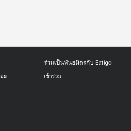
วันธุรกิจ
มื้อค่ำธุรกิจ
กิจกรรมทีม
โอกาสพิเศษ
ฉลองวั
ร่วมเป็นพันธมิตรกับ Eatigo
่อย
เข้าร่วม