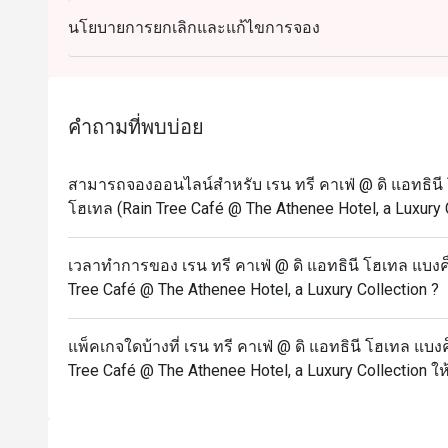
Sunday Brunch: 12:00 PM – 2:30 PM
ทีมครัวนำโดย เชฟบิ๊ก (Chef Big) ซึ่งเป็นหัวหน้าทีมท
นโยบายการยกเลิกและแก้ไขการจอง
Dinner Buffet (Daily): 6:00 PM – 10:00 PM
ในช่วงเวลาที่ร้านคึกคัก เชฟและทีมงานยังคงสร้างสรรค์
The discount is applicable to the food only and no
สามารถปรับเมนูให้เหมาะกับ ความต้องการพิเศษ ของลูกค้
carte orders.
ต้องปราศจากสารก่อภูมิแพ้

All prices are in THB and are exclusive of VAT and 
คำถามที่พบบ่อย
under special conditions.
"การมีอาการแพ้อาหารบางครั้งอาจเป็นเรื่องยาก แต่ที่ The 
We look forward to welcoming you this weekend fo
ทานอาหารจากครัวของเชฟบิ๊ก"

สามารถจองออนไลน์สำหรับ เรน ทรี คาเฟ่ @ ดิ แอทธินี โ
standards for hygiene and cleanliness very seriousl
โฮเทล (Rain Tree Café @ The Athenee Hotel, a Luxury C
the safety of our guests and associates.
สำหรับทั้งลูกค้าใหม่และแขกที่เคยมาแล้ว The Rain 
อาหารที่น่าจดจำ จนต้องกลับมาเยือนอีกครั้ง

Highlights:
เวลาทำการของ เรน ทรี คาเฟ่ @ ดิ แอทธินี โฮเทล แบงค็อ
- Seafood Buffet: steamed crab, Australian lamb chops, Thai scallops, pasta station, French Fine
Tree Café @ The Athenee Hotel, a Luxury Collection ?
เมนูแนะนำ

de Claire oysters, shrimp, clams, Thai mussels, se
อาหารเช้าคลาสสิก

- Sunday Brunch: river prawns, Australian lamb chops, Thai Scallops, pasta station, French Fine
ไข่สองฟองในแบบที่คุณชอบ

แพ็คเกจใดบ้างที่ เรน ทรี คาเฟ่ @ ดิ แอทธินี โฮเทล แบงค
De Claire oysters, shrimp, clams, Thai mussels, sea
ทอด, คน, ลวก, ต้ม หรือทำเป็นออมเล็ต เสิร์ฟพร้อม มะเ
Tree Café @ The Athenee Hotel, a Luxury Collection ให
- Sunday Brunch will no longer serve lobster and wi
 ซีซาร์สลัด

- Due to availability and food rotation, some items listed above may not be available on certain
เบคอนกรอบ พาร์เมซานชีส และขนมปังกระเทียมกรอบ

days.
 สลัดควินัว
