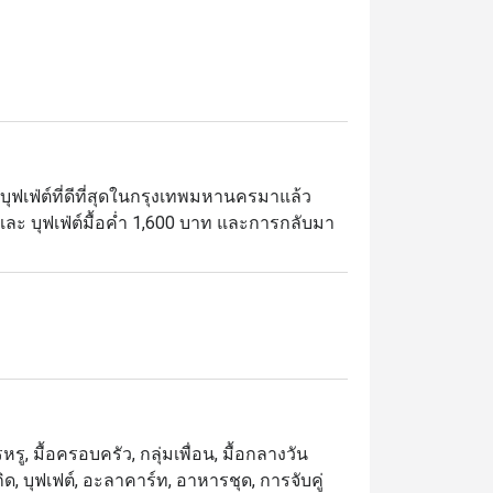
ay really elevated my experience at Rain 
ree Café even better. Khun Ae and her service 
nd kitchen crews were the gems of the 
estaurant.

ost of the desserts I had tried were too 
weet. This was the only weak point in my 
บุฟเฟ่ต์ที่ดีที่สุดในกรุงเทพมหานครมาแล้ว 
inion.

ท และ บุฟเฟ่ต์มื้อค่ำ 1,600 บาท และการกลับมา
t was quite a bonus because I got 50% 
iscount from Eatigo app. I paid 1,206.97 Baht 
เตชั่นอาหารหลากหลายประเภทมากมาย ติดตั้ง
et.
สชาติของอาหารทุกชนิด ให้ทุกการรับประทาน
ี่จะสร้างปรากฏการณ์ของอาหารบุฟเฟ่ต์ให้กับ
่ปุ่น จีน อาหารยุโรป อินเดียและขนมหวาน 
ท่านเลือกรับประทานอย่างจุใจ รูปลักษณ์ใหม่
า มีรสนิยม แฝงความเป็นเอกลักษณ์ไทยอย่าง
รู, มื้อครอบครัว, กลุ่มเพื่อน, มื้อกลางวัน
กิด, บุฟเฟต์, อะลาคาร์ท, อาหารชุด, การจับคู่