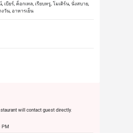
เบียร์, ค็อกเทล, เรียบหรู, โมเดิร์น, นั่งสบาย,
น์เตอร์บุฟเฟ่ต์ทั้งร้อนและเย็น ถัดมาจะพบ “ห้อง
างวัน, อาหารเย็น
งรายสวยงาม นอกจากนี้ มี “เดอะ ซีเครท การ์
าหาร ใกล้ๆ น้ำพุ ชมบรรยากาศของถนนวิทยุ 
fé

ง การออกแบบสไตล์ไทยนีโอโคโลเนียลแบบร่วม
น บรรยากาศภายในได้รับการออกแบบให้รับแสง
อุ่นในเวลาเดียวกัน ทำให้ที่นี่เป็นจุดหมาย
าหารที่คัดสรรมาอย่างพิถีพิถัน ทั้งอาหารตะวัน
งมี บุฟเฟ่ต์ที่หลากหลาย พร้อมตัวเลือกเพื่อ
ลือกผักและผลไม้ได้เอง

taurant will contact guest directly.
ละเอียด พนักงานสามารถ จดจำชื่อแขก ความ
้สึกพิเศษและประทับใจ

0 PM