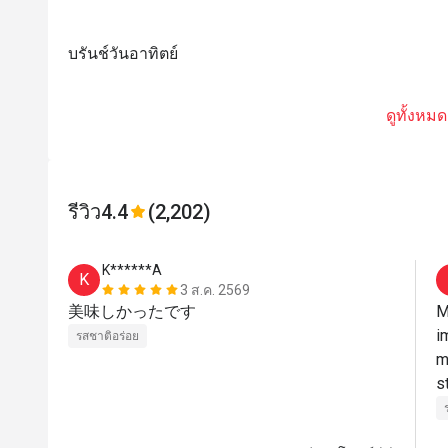
บรันช์วันอาทิตย์
ดูทั้งหมด
รีวิว
4.4
(2,202)
K******A
K
3 ส.ค. 2569
美味しかったです
M
i
รสชาติอร่อย
m
s
J
ni