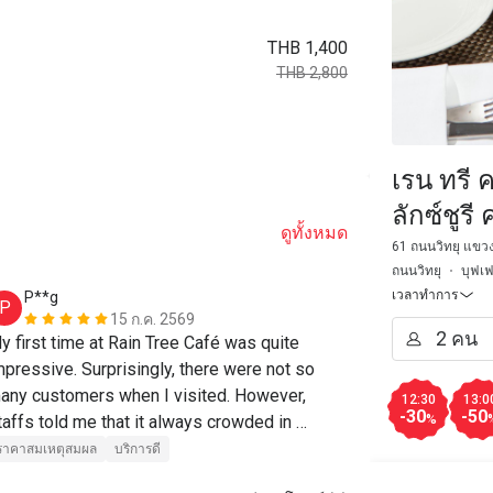
THB 1,400
THB 2,800
เรน ทรี 
ลักซ์ชูร
ดูทั้งหมด
The Athe
61 ถนนวิทยุ แขวง
ถนนวิทยุ
บุฟเฟ
เวลาทำการ
P**g
a*******
P
A
15 ก.ค. 2569
y first time at Rain Tree Café was quite 
Great food, g
mpressive. Surprisingly, there were not so 
of the team t
any customers when I visited. However, 
บริการดี
12:30
13:0
-30
-50
taffs told me that it always crowded in 
%
apanese ZENZAI themed Buffet on Thursday 
ราคาสมเหตุสมผล
บริการดี
ght.
