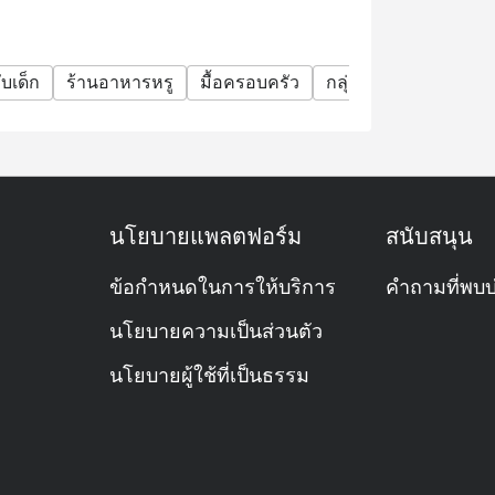
 beverages.
Athenee Hotel offer?
บเด็ก
ร้านอาหารหรู
มื้อครอบครัว
กลุ่มเพื่อน
มื้อกลาง
กาดหอม หัวหอมคาราเมล และแตงกวาดอง

seafood, Asian favourites, Western roasts, and
ก่ย่าง และเบคอนกรอบ

e gras, king crab, scallops, sushi, and an
ั่ง, เจลมะนาว, หน่อไม้ฝรั่งผัด, ถั่วลันเตา
นโยบายแพลตฟอร์ม
สนับสนุน
ันบดเห็ดทรัฟเฟิล, หอมแดงอบ, หน่อไม้ฝรั่ง, เห็ด
ข้อกำหนดในการให้บริการ
คำถามที่พบบ
นโยบายความเป็นส่วนตัว
l, with convenient access via Phloen Chit MRT
ขิงสไตล์เอเชีย

นโยบายผู้ใช้ที่เป็นธรรม
ดป่า ปรุงรสด้วยสมุนไพรไทยสด

มอซซาเรลล่า และใบโหระพา
