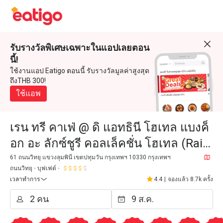
รับรางวัลพิเศษเฉพาะในแอปเลยตอน
นี้!
ใช้งานแอป Eatigo ตอนนี้ รับรางวัลมูลค่าสูงสุด
ถึงTHB 300!
ใช้แอพ
เรน ทรี คาเฟ่ @ ดิ แอทธินี โฮเทล แบงค็
อก อะ ลักซ์ชูรี คอลเล็คชั่น โฮเทล (Rain
Tree Café @ The Athenee Hotel, a
61 ถนนวิทยุ แขวงลุมพินี เขตปทุมวัน กรุงเทพฯ 10330 กรุงเทพฯ
ถนนวิทยุ
บุฟเฟต์
Luxury Collection
เวลาทำการ
4.4
|
จองแล้ว 8.7k ครั้ง