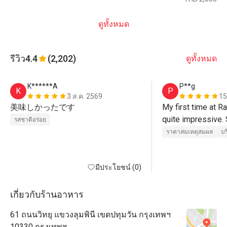
ดูทั้งหมด
รีวิว
4.4
(2,202)
ดูทั้งหมด
K******A
P**g
K
P
3 ส.ค. 2569
15
美味しかったです
My first time at R
quite impressive. S
รสชาติอร่อย
were not so many 
ราคาสมเหตุสมผล
บร
visited. However, s
it always crowded
มีประโยชน์ (0)
ZENZAI themed Bu
night.

เกี่ยวกับร้านอาหาร
There were Japan
61 ถนนวิทยุ แขวงลุมพินี เขตปทุมวัน กรุงเทพฯ
sweets plus seafood
10330 กรุงเทพฯ