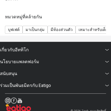
swimmer crab
หรืออาหารที่ต้องปราศจากสารก่อภูมิแพ้

- Sunday Brunch: river prawns, Australian lamb chops,
Thai Scallops, pasta station, French Fine De Claire
"การมีอาการแพ้อาหารบางครั้งอาจเป็นเรื่องยาก แต่ที่ The 
หมวดหมู่ที่คล้ายกัน
oysters, shrimp, clams, Thai mussels, sea snails, blue
Rain Tree Café ฉันรู้สึกปลอดภัยที่สุดเมื่อได้ทานอาหารจาก
swimmer crab, foie gras.
ครัวของเชฟบิ๊ก"

บุฟเฟต์
มาเป็นกลุ่ม
มีห้องส่วนตัว
เหมาะสำหรับเด็ก
- Sunday Brunch will no longer serve lobster and will
สำหรับทั้งลูกค้าใหม่และแขกที่เคยมาแล้ว The Rain Tree 
serve unlimited river prawns instead.
Café มอบประสบการณ์การรับประทานอาหารที่น่าจดจำ จน
- Due to availability and food rotation, some items
เกี่ยวกับอีททิโก
ต้องกลับมาเยือนอีกครั้ง

listed above may not be available on certain days.
The buffet does not include drinking water or other
นโยบายแพลตฟอร์ม
เมนูแนะนำ

beverages.
อาหารเช้าคลาสสิก

FAQs
สนับสนุน
ไข่สองฟองในแบบที่คุณชอบ

Q: What kind of cuisine does Rain Tree Café @ The
ทอด, คน, ลวก, ต้ม หรือทำเป็นออมเล็ต เสิร์ฟพร้อม มะเขือ
ร่วมเป็นพันธมิตรกับ Eatigo
Athenee Hotel offer?
เทศย่างและแฮชบราวน์

A: It features an international buffet with premium
 ซีซาร์สลัด

seafood, Asian favourites, Western roasts, and
เบคอนกรอบ พาร์เมซานชีส และขนมปังกระเทียมกรอบ

gourmet desserts.
 สลัดควินัว
