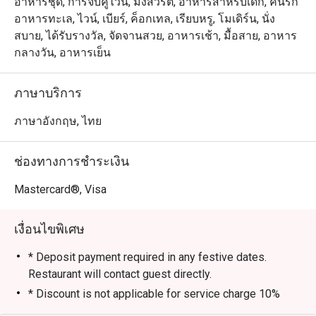
เตรียมเมนูพิเศษในแบบที่พวกเขาถนัด มาจัดวางให้ท่านเลือก
อาหารชุด, การจับคู่ไวน์, มังสวิรัติ, อาหารสำหรับเด็ก, คนรัก
Staffs were super 
รับประทานอย่างจุใจ รูปลักษณ์ใหม่เป็นสไตล์ไทย นีโอ-โค
อาหารทะเล, ไวน์, เบียร์, ค็อกเทล, เรียบหรู, โมเดิร์น, นั่ง
attentive. Khun Ma
โลเนียล ใช้เฟอร์นิเจอร์ที่หรูหรา มีรสนิยม แฝงความเป็น
สบาย, ได้รับรางวัล, จัดจานสวย, อาหารเช้า, มื้อสาย, อาหาร
my experience at R
เอกลักษณ์ไทยอย่างลงตัว 

กลางวัน, อาหารเย็น
even better. Khun 
and kitchen crews
มีส่วนพื้นที่หลัก คือบริเวณ “เดอะ บรอนซ์ คิทเช่น” มี
ภาษาบริการ
the restaurant.

เคาน์เตอร์บุฟเฟ่ต์ทั้งร้อนและเย็น ถัดมาจะพบ “ห้องวไลย” 
ตกแต่งให้เหมือนห้องสมุด มองเห็นต้นไม้ใหญ่เรียงราย
ภาษาอังกฤษ, ไทย
Most of the desser
สวยงาม นอกจากนี้ มี “เดอะ ซีเครท การ์เด้น” และเทอเร
were too sweet. Th
สด้านนอก ให้คุณเลือกดื่ม รับประทานอาหาร ใกล้ๆ น้ำพุ ชม
ช่องทางการชำระเงิน
weak point in my op
บรรยากาศของถนนวิทยุ หรือจะเป็นพื้นที่สำหรับสูบบุหรี่ก็ได้
เช่นกัน

Mastercard®, Visa
It was quite a bon
50% discount from 
สัมผัสความหรูหราสไตล์ไทยร่วมสมัยที่ The Rain Tree Café

เงื่อนไขพิเศษ
1,206.97 Baht net.
The Rain Tree Café เป็นการผสมผสานที่ลงตัวระหว่าง การ
ออกแบบสไตล์ไทยนีโอโคโลเนียลแบบร่วมสมัย ที่ให้ความ
* Deposit payment required in any festive dates.
รู้สึก หรูหราแต่แฝงไปด้วยความอบอุ่น บรรยากาศภายในได้
Restaurant will contact guest directly.
รับการออกแบบให้รับแสงธรรมชาติได้อย่างเต็มที่ สร้าง
* Discount is not applicable for service charge 10%
ความรู้สึกที่ หรูหราและอบอุ่นในเวลาเดียวกัน ทำให้ที่นี่เป็น
Lunch Buffet (Monday – Saturday): 12:00 PM – 2:30