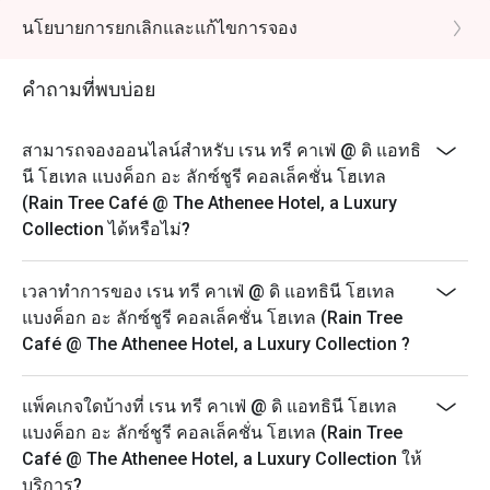
จุดหมายปลายทางสำหรับมื้ออาหารที่ยอดเยี่ยม

PM
นโยบายการยกเลิกและแก้ไขการจอง
อาหารเลิศรส & บริการเหนือระดับ

Sunday Brunch: 12:00 PM – 2:30 PM
Dinner Buffet (Daily): 6:00 PM – 10:00 PM
ที่ The Rain Tree Café แขกผู้มาเยือนจะได้ลิ้มลองเมนูอาหาร
คำถามที่พบบ่อย
ที่คัดสรรมาอย่างพิถีพิถัน ทั้งอาหารตะวันตกและอาหารไทย 
The discount is applicable to the food only and not any
ซึ่งรังสรรค์โดยทีมเชฟมากฝีมือ อีกทั้งยังมี บุฟเฟ่ต์ที่หลาก
beverage packages or beverage a la carte orders.
สามารถจองออนไลน์สำหรับ เรน ทรี คาเฟ่ @ ดิ แอทธิ
หลาย พร้อมตัวเลือกเพื่อสุขภาพ เช่น มุมเครื่องดื่มน้ำผลไม้
All prices are in THB and are exclusive of VAT and
นี โฮเทล แบงค็อก อะ ลักซ์ชูรี คอลเล็คชั่น โฮเทล
สด ที่ให้แขกสามารถเลือกผักและผลไม้ได้เอง

service charges unless otherwise indicated under
(Rain Tree Café @ The Athenee Hotel, a Luxury
special conditions.
Collection ได้หรือไม่?
หนึ่งใน จุดเด่นของที่นี่คือการบริการแบบใส่ใจในราย
We look forward to welcoming you this weekend for
ละเอียด พนักงานสามารถ จดจำชื่อแขก ความชอบด้าน
our famous seafood grand buffet. We take standards
เวลาทำการของ เรน ทรี คาเฟ่ @ ดิ แอทธินี โฮเทล
อาหาร และแม้แต่โต๊ะที่นั่งประจำ ทำให้ทุกคนรู้สึกพิเศษและ
for hygiene and cleanliness very seriously and are
แบงค็อก อะ ลักซ์ชูรี คอลเล็คชั่น โฮเทล (Rain Tree
ประทับใจ

taking additional steps to ensure the safety of our
Café @ The Athenee Hotel, a Luxury Collection ?
guests and associates.
ทีมครัวนำโดย เชฟบิ๊ก (Chef Big) ซึ่งเป็นหัวหน้าทีมที่มี 
Highlights:
ความหลงใหลในการทำอาหารอย่างแท้จริง แม้ในช่วงเวลา
แพ็คเกจใดบ้างที่ เรน ทรี คาเฟ่ @ ดิ แอทธินี โฮเทล
- Seafood Buffet: steamed crab, Australian lamb chops,
ที่ร้านคึกคัก เชฟและทีมงานยังคงสร้างสรรค์อาหารอย่าง
แบงค็อก อะ ลักซ์ชูรี คอลเล็คชั่น โฮเทล (Rain Tree
Thai scallops, pasta station, French Fine de Claire
พิถีพิถัน นอกจากนี้ เชฟยังสามารถปรับเมนูให้เหมาะกับ 
Café @ The Athenee Hotel, a Luxury Collection ให้
oysters, shrimp, clams, Thai mussels, sea snails, blue
ความต้องการพิเศษ ของลูกค้า ไม่ว่าจะเป็น อาหารมังสวิรัติ 
บริการ?