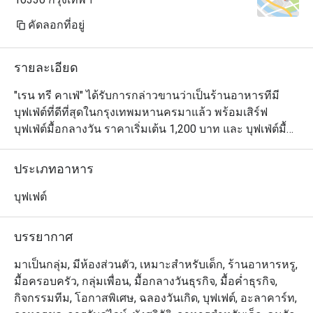
station, salad bar,
Thai spicy salad, I
คัดลอกที่อยู่
dishes, local fruit
creams. "Steamed 
รายละเอียด
special menu provi
Thursday night. Ho
"เรน ทรี คาเฟ่" ได้รับการกล่าวขานว่าเป็นร้านอาหารทีมี
displayed in the buf
บุฟเฟ่ต์ที่ดีที่สุดในกรุงเทพมหานครมาแล้ว พร้อมเสิร์ฟ
Customers should or
บุฟเฟ่ต์มื้อกลางวัน ราคาเริ่มเต้น 1,200 บาท และ บุฟเฟ่ต์มื้อ
station. Foie Gras
ค่ำ 1,600 บาท และการกลับมาในครั้งนี้ จะสร้างความ
highlight menus w
ประทับใจยิ่งกว่าเดิม 

ประเภทอาหาร
served everyday in
Both were really fa
นอกเหนือจากความสวยงาม บรรยากาศดีๆ เรายังเพิ่มสเตชั่
บุฟเฟต์
and display.

นอาหารหลากหลายประเภทมากมาย ติดตั้งและใช้อุปกรณ์ที่
ทันสมัยทุกชิ้น เพื่อคงคุณภาพ และรสชาติของอาหารทุก
บรรยากาศ
Drinking water, co
ชนิด ให้ทุกการรับประทานอาหารของคุณเป็นสิ่งที่น่าจดจำ
included in the dinn
ไปนานด้วยความตั้งใจที่จะสร้างปรากฏการณ์ของอาหาร
มาเป็นกลุ่ม, มีห้องส่วนตัว, เหมาะสำหรับเด็ก, ร้านอาหารหรู,
addition, 2 kinds o
บุฟเฟ่ต์ให้กับคุณ ทุกวัน เชฟจากทุกห้องอาหารของโรงแรมฯ 
มื้อครอบครัว, กลุ่มเพื่อน, มื้อกลางวันธุรกิจ, มื้อค่ำธุรกิจ,
provided in the buff
ทั้งไทย ญี่ปุ่น จีน อาหารยุโรป อินเดียและขนมหวาน จะจัด
กิจกรรมทีม, โอกาสพิเศษ, ฉลองวันเกิด, บุฟเฟต์, อะลาคาร์ท,