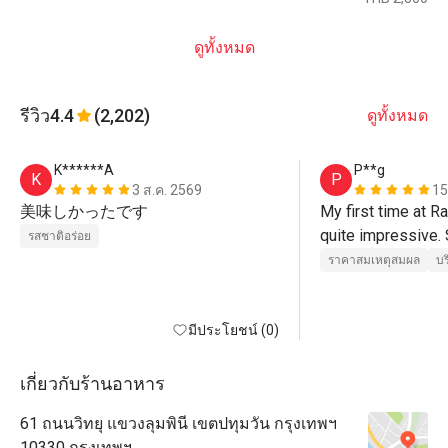
ดูทั้งหมด
รีวิว
4.4
(2,202)
ดูทั้งหมด
K******A
P**g
K
P
3 ส.ค. 2569
15
美味しかったです
My first time at R
quite impressive. S
รสชาติอร่อย
were not so many 
ราคาสมเหตุสมผล
บร
visited. However, s
it always crowded
มีประโยชน์ (0)
ZENZAI themed Bu
night.

เกี่ยวกับร้านอาหาร
There were Japan
61 ถนนวิทยุ แขวงลุมพินี เขตปทุมวัน กรุงเทพฯ
sweets plus seafood
10330 กรุงเทพฯ