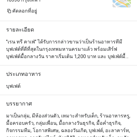
station, salad bar,
Thai spicy salad, I
คัดลอกที่อยู่
dishes, local fruit
creams. "Steamed 
รายละเอียด
special menu provi
Thursday night. Ho
"เรน ทรี คาเฟ่" ได้รับการกล่าวขานว่าเป็นร้านอาหารทีมี
displayed in the buf
บุฟเฟ่ต์ที่ดีที่สุดในกรุงเทพมหานครมาแล้ว พร้อมเสิร์ฟ
Customers should or
บุฟเฟ่ต์มื้อกลางวัน ราคาเริ่มเต้น 1,200 บาท และ บุฟเฟ่ต์มื้อ
station. Foie Gras
ค่ำ 1,600 บาท และการกลับมาในครั้งนี้ จะสร้างความ
highlight menus w
ประทับใจยิ่งกว่าเดิม 

ประเภทอาหาร
served everyday in
Both were really fa
นอกเหนือจากความสวยงาม บรรยากาศดีๆ เรายังเพิ่มสเตชั่
บุฟเฟต์
and display.

นอาหารหลากหลายประเภทมากมาย ติดตั้งและใช้อุปกรณ์ที่
ทันสมัยทุกชิ้น เพื่อคงคุณภาพ และรสชาติของอาหารทุก
บรรยากาศ
Drinking water, co
ชนิด ให้ทุกการรับประทานอาหารของคุณเป็นสิ่งที่น่าจดจำ
included in the dinn
ไปนานด้วยความตั้งใจที่จะสร้างปรากฏการณ์ของอาหาร
มาเป็นกลุ่ม, มีห้องส่วนตัว, เหมาะสำหรับเด็ก, ร้านอาหารหรู,
addition, 2 kinds o
บุฟเฟ่ต์ให้กับคุณ ทุกวัน เชฟจากทุกห้องอาหารของโรงแรมฯ 
มื้อครอบครัว, กลุ่มเพื่อน, มื้อกลางวันธุรกิจ, มื้อค่ำธุรกิจ,
provided in the buff
ทั้งไทย ญี่ปุ่น จีน อาหารยุโรป อินเดียและขนมหวาน จะจัด
กิจกรรมทีม, โอกาสพิเศษ, ฉลองวันเกิด, บุฟเฟต์, อะลาคาร์ท,