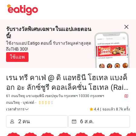
รับรางวัลพิเศษเฉพาะในแอปเลยตอน
นี้!
ใช้งานแอป Eatigo ตอนนี้ รับรางวัลมูลค่าสูงสุด
ถึงTHB 300!
ใช้แอพ
เรน ทรี คาเฟ่ @ ดิ แอทธินี โฮเทล แบงค็
อก อะ ลักซ์ชูรี คอลเล็คชั่น โฮเทล (Rain
Tree Café @ The Athenee Hotel, a
61 ถนนวิทยุ แขวงลุมพินี เขตปทุมวัน กรุงเทพฯ 10330 กรุงเทพฯ
ถนนวิทยุ
บุฟเฟต์
Luxury Collection
เวลาทำการ
4.4
|
จองแล้ว 8.7k ครั้ง