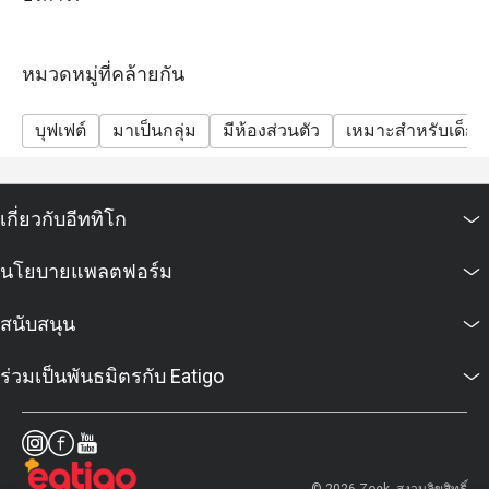
swimmer crab
หรืออาหารที่ต้องปราศจากสารก่อภูมิแพ้

- Sunday Brunch: river prawns, Australian lamb chops,
Thai Scallops, pasta station, French Fine De Claire
"การมีอาการแพ้อาหารบางครั้งอาจเป็นเรื่องยาก แต่ที่ The 
หมวดหมู่ที่คล้ายกัน
oysters, shrimp, clams, Thai mussels, sea snails, blue
Rain Tree Café ฉันรู้สึกปลอดภัยที่สุดเมื่อได้ทานอาหารจาก
swimmer crab, foie gras.
ครัวของเชฟบิ๊ก"

บุฟเฟต์
มาเป็นกลุ่ม
มีห้องส่วนตัว
เหมาะสำหรับเด็ก
- Sunday Brunch will no longer serve lobster and will
สำหรับทั้งลูกค้าใหม่และแขกที่เคยมาแล้ว The Rain Tree 
serve unlimited river prawns instead.
Café มอบประสบการณ์การรับประทานอาหารที่น่าจดจำ จน
- Due to availability and food rotation, some items
เกี่ยวกับอีททิโก
ต้องกลับมาเยือนอีกครั้ง

listed above may not be available on certain days.
The buffet does not include drinking water or other
นโยบายแพลตฟอร์ม
เมนูแนะนำ

beverages.
อาหารเช้าคลาสสิก

FAQs
สนับสนุน
ไข่สองฟองในแบบที่คุณชอบ

Q: What kind of cuisine does Rain Tree Café @ The
ทอด, คน, ลวก, ต้ม หรือทำเป็นออมเล็ต เสิร์ฟพร้อม มะเขือ
ร่วมเป็นพันธมิตรกับ Eatigo
Athenee Hotel offer?
เทศย่างและแฮชบราวน์

A: It features an international buffet with premium
 ซีซาร์สลัด

seafood, Asian favourites, Western roasts, and
เบคอนกรอบ พาร์เมซานชีส และขนมปังกระเทียมกรอบ

gourmet desserts.
 สลัดควินัว
