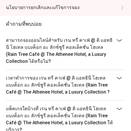
จุดหมายปลายทางสำหรับมื้ออาหารที่ยอดเยี่ยม

PM
นโยบายการยกเลิกและแก้ไขการจอง
อาหารเลิศรส & บริการเหนือระดับ

Sunday Brunch: 12:00 PM – 2:30 PM
Dinner Buffet (Daily): 6:00 PM – 10:00 PM
ที่ The Rain Tree Café แขกผู้มาเยือนจะได้ลิ้มลองเมนูอาหาร
คำถามที่พบบ่อย
ที่คัดสรรมาอย่างพิถีพิถัน ทั้งอาหารตะวันตกและอาหารไทย 
The discount is applicable to the food only and not any
ซึ่งรังสรรค์โดยทีมเชฟมากฝีมือ อีกทั้งยังมี บุฟเฟ่ต์ที่หลาก
beverage packages or beverage a la carte orders.
สามารถจองออนไลน์สำหรับ เรน ทรี คาเฟ่ @ ดิ แอทธิ
หลาย พร้อมตัวเลือกเพื่อสุขภาพ เช่น มุมเครื่องดื่มน้ำผลไม้
All prices are in THB and are exclusive of VAT and
นี โฮเทล แบงค็อก อะ ลักซ์ชูรี คอลเล็คชั่น โฮเทล
สด ที่ให้แขกสามารถเลือกผักและผลไม้ได้เอง

service charges unless otherwise indicated under
(Rain Tree Café @ The Athenee Hotel, a Luxury
special conditions.
Collection ได้หรือไม่?
หนึ่งใน จุดเด่นของที่นี่คือการบริการแบบใส่ใจในราย
We look forward to welcoming you this weekend for
ละเอียด พนักงานสามารถ จดจำชื่อแขก ความชอบด้าน
our famous seafood grand buffet. We take standards
เวลาทำการของ เรน ทรี คาเฟ่ @ ดิ แอทธินี โฮเทล
อาหาร และแม้แต่โต๊ะที่นั่งประจำ ทำให้ทุกคนรู้สึกพิเศษและ
for hygiene and cleanliness very seriously and are
แบงค็อก อะ ลักซ์ชูรี คอลเล็คชั่น โฮเทล (Rain Tree
ประทับใจ

taking additional steps to ensure the safety of our
Café @ The Athenee Hotel, a Luxury Collection ?
guests and associates.
ทีมครัวนำโดย เชฟบิ๊ก (Chef Big) ซึ่งเป็นหัวหน้าทีมที่มี 
Highlights:
ความหลงใหลในการทำอาหารอย่างแท้จริง แม้ในช่วงเวลา
แพ็คเกจใดบ้างที่ เรน ทรี คาเฟ่ @ ดิ แอทธินี โฮเทล
- Seafood Buffet: steamed crab, Australian lamb chops,
ที่ร้านคึกคัก เชฟและทีมงานยังคงสร้างสรรค์อาหารอย่าง
แบงค็อก อะ ลักซ์ชูรี คอลเล็คชั่น โฮเทล (Rain Tree
Thai scallops, pasta station, French Fine de Claire
พิถีพิถัน นอกจากนี้ เชฟยังสามารถปรับเมนูให้เหมาะกับ 
Café @ The Athenee Hotel, a Luxury Collection ให้
oysters, shrimp, clams, Thai mussels, sea snails, blue
ความต้องการพิเศษ ของลูกค้า ไม่ว่าจะเป็น อาหารมังสวิรัติ 
บริการ?