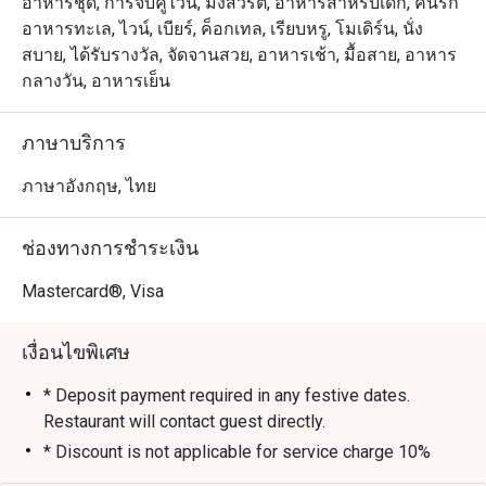
เตรียมเมนูพิเศษในแบบที่พวกเขาถนัด มาจัดวางให้ท่านเลือก
อาหารชุด, การจับคู่ไวน์, มังสวิรัติ, อาหารสำหรับเด็ก, คนรัก
Staffs were super 
รับประทานอย่างจุใจ รูปลักษณ์ใหม่เป็นสไตล์ไทย นีโอ-โค
อาหารทะเล, ไวน์, เบียร์, ค็อกเทล, เรียบหรู, โมเดิร์น, นั่ง
attentive. Khun Ma
โลเนียล ใช้เฟอร์นิเจอร์ที่หรูหรา มีรสนิยม แฝงความเป็น
สบาย, ได้รับรางวัล, จัดจานสวย, อาหารเช้า, มื้อสาย, อาหาร
my experience at R
เอกลักษณ์ไทยอย่างลงตัว 

กลางวัน, อาหารเย็น
even better. Khun 
and kitchen crews
มีส่วนพื้นที่หลัก คือบริเวณ “เดอะ บรอนซ์ คิทเช่น” มี
ภาษาบริการ
the restaurant.

เคาน์เตอร์บุฟเฟ่ต์ทั้งร้อนและเย็น ถัดมาจะพบ “ห้องวไลย” 
ตกแต่งให้เหมือนห้องสมุด มองเห็นต้นไม้ใหญ่เรียงราย
ภาษาอังกฤษ, ไทย
Most of the desser
สวยงาม นอกจากนี้ มี “เดอะ ซีเครท การ์เด้น” และเทอเร
were too sweet. Th
สด้านนอก ให้คุณเลือกดื่ม รับประทานอาหาร ใกล้ๆ น้ำพุ ชม
ช่องทางการชำระเงิน
weak point in my op
บรรยากาศของถนนวิทยุ หรือจะเป็นพื้นที่สำหรับสูบบุหรี่ก็ได้
เช่นกัน

Mastercard®, Visa
It was quite a bon
50% discount from 
สัมผัสความหรูหราสไตล์ไทยร่วมสมัยที่ The Rain Tree Café

เงื่อนไขพิเศษ
1,206.97 Baht net.
The Rain Tree Café เป็นการผสมผสานที่ลงตัวระหว่าง การ
ออกแบบสไตล์ไทยนีโอโคโลเนียลแบบร่วมสมัย ที่ให้ความ
* Deposit payment required in any festive dates.
รู้สึก หรูหราแต่แฝงไปด้วยความอบอุ่น บรรยากาศภายในได้
Restaurant will contact guest directly.
รับการออกแบบให้รับแสงธรรมชาติได้อย่างเต็มที่ สร้าง
* Discount is not applicable for service charge 10%
ความรู้สึกที่ หรูหราและอบอุ่นในเวลาเดียวกัน ทำให้ที่นี่เป็น
Lunch Buffet (Monday – Saturday): 12:00 PM – 2:30