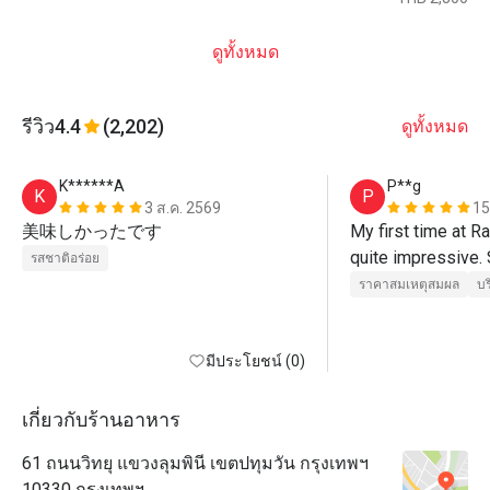
ดูทั้งหมด
รีวิว
4.4
(2,202)
ดูทั้งหมด
K******A
P**g
K
P
3 ส.ค. 2569
15
美味しかったです
My first time at R
quite impressive. S
รสชาติอร่อย
were not so many 
ราคาสมเหตุสมผล
บร
visited. However, s
it always crowded
มีประโยชน์ (0)
ZENZAI themed Bu
night.

เกี่ยวกับร้านอาหาร
There were Japan
61 ถนนวิทยุ แขวงลุมพินี เขตปทุมวัน กรุงเทพฯ
sweets plus seafood
10330 กรุงเทพฯ