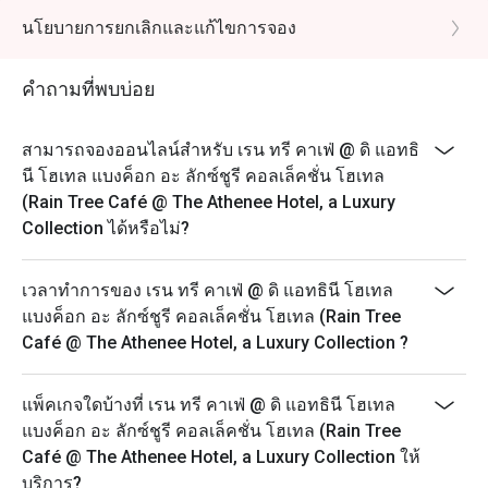
จุดหมายปลายทางสำหรับมื้ออาหารที่ยอดเยี่ยม

PM
นโยบายการยกเลิกและแก้ไขการจอง
อาหารเลิศรส & บริการเหนือระดับ

Sunday Brunch: 12:00 PM – 2:30 PM
Dinner Buffet (Daily): 6:00 PM – 10:00 PM
ที่ The Rain Tree Café แขกผู้มาเยือนจะได้ลิ้มลองเมนูอาหาร
คำถามที่พบบ่อย
ที่คัดสรรมาอย่างพิถีพิถัน ทั้งอาหารตะวันตกและอาหารไทย 
The discount is applicable to the food only and not any
ซึ่งรังสรรค์โดยทีมเชฟมากฝีมือ อีกทั้งยังมี บุฟเฟ่ต์ที่หลาก
beverage packages or beverage a la carte orders.
สามารถจองออนไลน์สำหรับ เรน ทรี คาเฟ่ @ ดิ แอทธิ
หลาย พร้อมตัวเลือกเพื่อสุขภาพ เช่น มุมเครื่องดื่มน้ำผลไม้
All prices are in THB and are exclusive of VAT and
นี โฮเทล แบงค็อก อะ ลักซ์ชูรี คอลเล็คชั่น โฮเทล
สด ที่ให้แขกสามารถเลือกผักและผลไม้ได้เอง

service charges unless otherwise indicated under
(Rain Tree Café @ The Athenee Hotel, a Luxury
special conditions.
Collection ได้หรือไม่?
หนึ่งใน จุดเด่นของที่นี่คือการบริการแบบใส่ใจในราย
We look forward to welcoming you this weekend for
ละเอียด พนักงานสามารถ จดจำชื่อแขก ความชอบด้าน
our famous seafood grand buffet. We take standards
เวลาทำการของ เรน ทรี คาเฟ่ @ ดิ แอทธินี โฮเทล
อาหาร และแม้แต่โต๊ะที่นั่งประจำ ทำให้ทุกคนรู้สึกพิเศษและ
for hygiene and cleanliness very seriously and are
แบงค็อก อะ ลักซ์ชูรี คอลเล็คชั่น โฮเทล (Rain Tree
ประทับใจ

taking additional steps to ensure the safety of our
Café @ The Athenee Hotel, a Luxury Collection ?
guests and associates.
ทีมครัวนำโดย เชฟบิ๊ก (Chef Big) ซึ่งเป็นหัวหน้าทีมที่มี 
Highlights:
ความหลงใหลในการทำอาหารอย่างแท้จริง แม้ในช่วงเวลา
แพ็คเกจใดบ้างที่ เรน ทรี คาเฟ่ @ ดิ แอทธินี โฮเทล
- Seafood Buffet: steamed crab, Australian lamb chops,
ที่ร้านคึกคัก เชฟและทีมงานยังคงสร้างสรรค์อาหารอย่าง
แบงค็อก อะ ลักซ์ชูรี คอลเล็คชั่น โฮเทล (Rain Tree
Thai scallops, pasta station, French Fine de Claire
พิถีพิถัน นอกจากนี้ เชฟยังสามารถปรับเมนูให้เหมาะกับ 
Café @ The Athenee Hotel, a Luxury Collection ให้
oysters, shrimp, clams, Thai mussels, sea snails, blue
ความต้องการพิเศษ ของลูกค้า ไม่ว่าจะเป็น อาหารมังสวิรัติ 
บริการ?