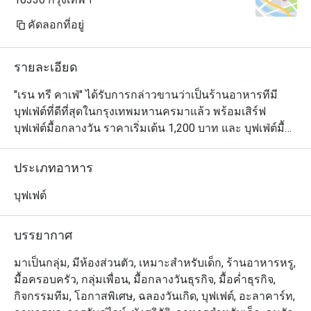
station, salad bar,
Thai spicy salad, I
คัดลอกที่อยู่
dishes, local fruit
creams. "Steamed 
รายละเอียด
special menu provi
Thursday night. Ho
"เรน ทรี คาเฟ่" ได้รับการกล่าวขานว่าเป็นร้านอาหารทีมี
displayed in the buf
บุฟเฟ่ต์ที่ดีที่สุดในกรุงเทพมหานครมาแล้ว พร้อมเสิร์ฟ
Customers should or
บุฟเฟ่ต์มื้อกลางวัน ราคาเริ่มเต้น 1,200 บาท และ บุฟเฟ่ต์มื้อ
station. Foie Gras
ค่ำ 1,600 บาท และการกลับมาในครั้งนี้ จะสร้างความ
highlight menus w
ประทับใจยิ่งกว่าเดิม 

ประเภทอาหาร
served everyday in
Both were really fa
นอกเหนือจากความสวยงาม บรรยากาศดีๆ เรายังเพิ่มสเตชั่
บุฟเฟต์
and display.

นอาหารหลากหลายประเภทมากมาย ติดตั้งและใช้อุปกรณ์ที่
ทันสมัยทุกชิ้น เพื่อคงคุณภาพ และรสชาติของอาหารทุก
บรรยากาศ
Drinking water, co
ชนิด ให้ทุกการรับประทานอาหารของคุณเป็นสิ่งที่น่าจดจำ
included in the dinn
ไปนานด้วยความตั้งใจที่จะสร้างปรากฏการณ์ของอาหาร
มาเป็นกลุ่ม, มีห้องส่วนตัว, เหมาะสำหรับเด็ก, ร้านอาหารหรู,
addition, 2 kinds o
บุฟเฟ่ต์ให้กับคุณ ทุกวัน เชฟจากทุกห้องอาหารของโรงแรมฯ 
มื้อครอบครัว, กลุ่มเพื่อน, มื้อกลางวันธุรกิจ, มื้อค่ำธุรกิจ,
provided in the buff
ทั้งไทย ญี่ปุ่น จีน อาหารยุโรป อินเดียและขนมหวาน จะจัด
กิจกรรมทีม, โอกาสพิเศษ, ฉลองวันเกิด, บุฟเฟต์, อะลาคาร์ท,