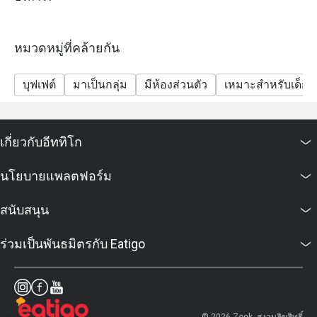
swimmer crab
หรืออาหารที่ต้องปราศจากสารก่อภูมิแพ้

- Sunday Brunch: river prawns, Australian lamb chops,
Thai Scallops, pasta station, French Fine De Claire
"การมีอาการแพ้อาหารบางครั้งอาจเป็นเรื่องยาก แต่ที่ The 
หมวดหมู่ที่คล้ายกัน
oysters, shrimp, clams, Thai mussels, sea snails, blue
Rain Tree Café ฉันรู้สึกปลอดภัยที่สุดเมื่อได้ทานอาหารจาก
swimmer crab, foie gras.
ครัวของเชฟบิ๊ก"

บุฟเฟต์
มาเป็นกลุ่ม
มีห้องส่วนตัว
เหมาะสำหรับเด็ก
- Sunday Brunch will no longer serve lobster and will
สำหรับทั้งลูกค้าใหม่และแขกที่เคยมาแล้ว The Rain Tree 
serve unlimited river prawns instead.
Café มอบประสบการณ์การรับประทานอาหารที่น่าจดจำ จน
- Due to availability and food rotation, some items
เกี่ยวกับอีททิโก
ต้องกลับมาเยือนอีกครั้ง

listed above may not be available on certain days.
The buffet does not include drinking water or other
นโยบายแพลตฟอร์ม
เมนูแนะนำ

beverages.
อาหารเช้าคลาสสิก

FAQs
สนับสนุน
ไข่สองฟองในแบบที่คุณชอบ

Q: What kind of cuisine does Rain Tree Café @ The
ทอด, คน, ลวก, ต้ม หรือทำเป็นออมเล็ต เสิร์ฟพร้อม มะเขือ
ร่วมเป็นพันธมิตรกับ Eatigo
Athenee Hotel offer?
เทศย่างและแฮชบราวน์

A: It features an international buffet with premium
 ซีซาร์สลัด

seafood, Asian favourites, Western roasts, and
เบคอนกรอบ พาร์เมซานชีส และขนมปังกระเทียมกรอบ

gourmet desserts.
 สลัดควินัว
