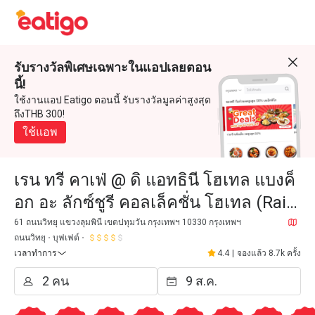
รับรางวัลพิเศษเฉพาะในแอปเลยตอน
นี้!
ใช้งานแอป Eatigo ตอนนี้ รับรางวัลมูลค่าสูงสุด
ถึงTHB 300!
ใช้แอพ
เรน ทรี คาเฟ่ @ ดิ แอทธินี โฮเทล แบงค็
อก อะ ลักซ์ชูรี คอลเล็คชั่น โฮเทล (Rain
Tree Café @ The Athenee Hotel, a
61 ถนนวิทยุ แขวงลุมพินี เขตปทุมวัน กรุงเทพฯ 10330 กรุงเทพฯ
ถนนวิทยุ
บุฟเฟต์
Luxury Collection
เวลาทำการ
4.4
|
จองแล้ว 8.7k ครั้ง