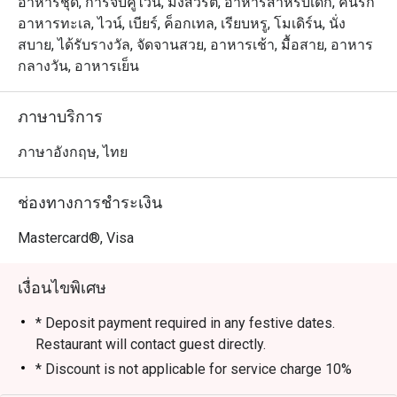
เตรียมเมนูพิเศษในแบบที่พวกเขาถนัด มาจัดวางให้ท่านเลือก
อาหารชุด, การจับคู่ไวน์, มังสวิรัติ, อาหารสำหรับเด็ก, คนรัก
Staffs were super 
รับประทานอย่างจุใจ รูปลักษณ์ใหม่เป็นสไตล์ไทย นีโอ-โค
อาหารทะเล, ไวน์, เบียร์, ค็อกเทล, เรียบหรู, โมเดิร์น, นั่ง
attentive. Khun Ma
โลเนียล ใช้เฟอร์นิเจอร์ที่หรูหรา มีรสนิยม แฝงความเป็น
สบาย, ได้รับรางวัล, จัดจานสวย, อาหารเช้า, มื้อสาย, อาหาร
my experience at R
เอกลักษณ์ไทยอย่างลงตัว 

กลางวัน, อาหารเย็น
even better. Khun 
and kitchen crews
มีส่วนพื้นที่หลัก คือบริเวณ “เดอะ บรอนซ์ คิทเช่น” มี
ภาษาบริการ
the restaurant.

เคาน์เตอร์บุฟเฟ่ต์ทั้งร้อนและเย็น ถัดมาจะพบ “ห้องวไลย” 
ตกแต่งให้เหมือนห้องสมุด มองเห็นต้นไม้ใหญ่เรียงราย
ภาษาอังกฤษ, ไทย
Most of the desser
สวยงาม นอกจากนี้ มี “เดอะ ซีเครท การ์เด้น” และเทอเร
were too sweet. Th
สด้านนอก ให้คุณเลือกดื่ม รับประทานอาหาร ใกล้ๆ น้ำพุ ชม
ช่องทางการชำระเงิน
weak point in my op
บรรยากาศของถนนวิทยุ หรือจะเป็นพื้นที่สำหรับสูบบุหรี่ก็ได้
เช่นกัน

Mastercard®, Visa
It was quite a bon
50% discount from 
สัมผัสความหรูหราสไตล์ไทยร่วมสมัยที่ The Rain Tree Café

เงื่อนไขพิเศษ
1,206.97 Baht net.
The Rain Tree Café เป็นการผสมผสานที่ลงตัวระหว่าง การ
ออกแบบสไตล์ไทยนีโอโคโลเนียลแบบร่วมสมัย ที่ให้ความ
* Deposit payment required in any festive dates.
รู้สึก หรูหราแต่แฝงไปด้วยความอบอุ่น บรรยากาศภายในได้
Restaurant will contact guest directly.
รับการออกแบบให้รับแสงธรรมชาติได้อย่างเต็มที่ สร้าง
* Discount is not applicable for service charge 10%
ความรู้สึกที่ หรูหราและอบอุ่นในเวลาเดียวกัน ทำให้ที่นี่เป็น
Lunch Buffet (Monday – Saturday): 12:00 PM – 2:30