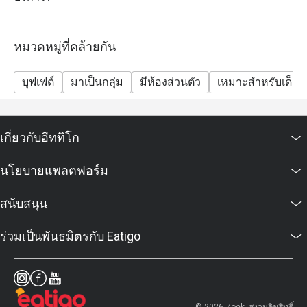
swimmer crab
หรืออาหารที่ต้องปราศจากสารก่อภูมิแพ้

- Sunday Brunch: river prawns, Australian lamb chops,
Thai Scallops, pasta station, French Fine De Claire
"การมีอาการแพ้อาหารบางครั้งอาจเป็นเรื่องยาก แต่ที่ The 
หมวดหมู่ที่คล้ายกัน
oysters, shrimp, clams, Thai mussels, sea snails, blue
Rain Tree Café ฉันรู้สึกปลอดภัยที่สุดเมื่อได้ทานอาหารจาก
swimmer crab, foie gras.
ครัวของเชฟบิ๊ก"

บุฟเฟต์
มาเป็นกลุ่ม
มีห้องส่วนตัว
เหมาะสำหรับเด็ก
- Sunday Brunch will no longer serve lobster and will
สำหรับทั้งลูกค้าใหม่และแขกที่เคยมาแล้ว The Rain Tree 
serve unlimited river prawns instead.
Café มอบประสบการณ์การรับประทานอาหารที่น่าจดจำ จน
- Due to availability and food rotation, some items
เกี่ยวกับอีททิโก
ต้องกลับมาเยือนอีกครั้ง

listed above may not be available on certain days.
The buffet does not include drinking water or other
นโยบายแพลตฟอร์ม
เมนูแนะนำ

beverages.
อาหารเช้าคลาสสิก

FAQs
สนับสนุน
ไข่สองฟองในแบบที่คุณชอบ

Q: What kind of cuisine does Rain Tree Café @ The
ทอด, คน, ลวก, ต้ม หรือทำเป็นออมเล็ต เสิร์ฟพร้อม มะเขือ
ร่วมเป็นพันธมิตรกับ Eatigo
Athenee Hotel offer?
เทศย่างและแฮชบราวน์

A: It features an international buffet with premium
 ซีซาร์สลัด

seafood, Asian favourites, Western roasts, and
เบคอนกรอบ พาร์เมซานชีส และขนมปังกระเทียมกรอบ

gourmet desserts.
 สลัดควินัว
