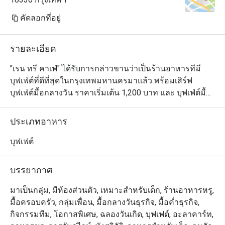
station, salad bar,
Thai spicy salad, I
คัดลอกที่อยู่
dishes, local fruit
creams. "Steamed 
รายละเอียด
special menu provi
Thursday night. Ho
"เรน ทรี คาเฟ่" ได้รับการกล่าวขานว่าเป็นร้านอาหารทีมี
displayed in the buf
บุฟเฟ่ต์ที่ดีที่สุดในกรุงเทพมหานครมาแล้ว พร้อมเสิร์ฟ
Customers should or
บุฟเฟ่ต์มื้อกลางวัน ราคาเริ่มเต้น 1,200 บาท และ บุฟเฟ่ต์มื้อ
station. Foie Gras
ค่ำ 1,600 บาท และการกลับมาในครั้งนี้ จะสร้างความ
highlight menus w
ประทับใจยิ่งกว่าเดิม 

ประเภทอาหาร
served everyday in
Both were really fa
นอกเหนือจากความสวยงาม บรรยากาศดีๆ เรายังเพิ่มสเตชั่
บุฟเฟต์
and display.

นอาหารหลากหลายประเภทมากมาย ติดตั้งและใช้อุปกรณ์ที่
ทันสมัยทุกชิ้น เพื่อคงคุณภาพ และรสชาติของอาหารทุก
บรรยากาศ
Drinking water, co
ชนิด ให้ทุกการรับประทานอาหารของคุณเป็นสิ่งที่น่าจดจำ
included in the dinn
ไปนานด้วยความตั้งใจที่จะสร้างปรากฏการณ์ของอาหาร
มาเป็นกลุ่ม, มีห้องส่วนตัว, เหมาะสำหรับเด็ก, ร้านอาหารหรู,
addition, 2 kinds o
บุฟเฟ่ต์ให้กับคุณ ทุกวัน เชฟจากทุกห้องอาหารของโรงแรมฯ 
มื้อครอบครัว, กลุ่มเพื่อน, มื้อกลางวันธุรกิจ, มื้อค่ำธุรกิจ,
provided in the buff
ทั้งไทย ญี่ปุ่น จีน อาหารยุโรป อินเดียและขนมหวาน จะจัด
กิจกรรมทีม, โอกาสพิเศษ, ฉลองวันเกิด, บุฟเฟต์, อะลาคาร์ท,