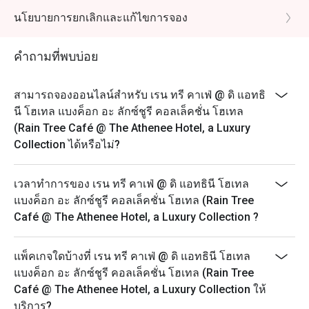
จุดหมายปลายทางสำหรับมื้ออาหารที่ยอดเยี่ยม

PM
นโยบายการยกเลิกและแก้ไขการจอง
อาหารเลิศรส & บริการเหนือระดับ

Sunday Brunch: 12:00 PM – 2:30 PM
Dinner Buffet (Daily): 6:00 PM – 10:00 PM
ที่ The Rain Tree Café แขกผู้มาเยือนจะได้ลิ้มลองเมนูอาหาร
คำถามที่พบบ่อย
ที่คัดสรรมาอย่างพิถีพิถัน ทั้งอาหารตะวันตกและอาหารไทย 
The discount is applicable to the food only and not any
ซึ่งรังสรรค์โดยทีมเชฟมากฝีมือ อีกทั้งยังมี บุฟเฟ่ต์ที่หลาก
beverage packages or beverage a la carte orders.
สามารถจองออนไลน์สำหรับ เรน ทรี คาเฟ่ @ ดิ แอทธิ
หลาย พร้อมตัวเลือกเพื่อสุขภาพ เช่น มุมเครื่องดื่มน้ำผลไม้
All prices are in THB and are exclusive of VAT and
นี โฮเทล แบงค็อก อะ ลักซ์ชูรี คอลเล็คชั่น โฮเทล
สด ที่ให้แขกสามารถเลือกผักและผลไม้ได้เอง

service charges unless otherwise indicated under
(Rain Tree Café @ The Athenee Hotel, a Luxury
special conditions.
Collection ได้หรือไม่?
หนึ่งใน จุดเด่นของที่นี่คือการบริการแบบใส่ใจในราย
We look forward to welcoming you this weekend for
ละเอียด พนักงานสามารถ จดจำชื่อแขก ความชอบด้าน
our famous seafood grand buffet. We take standards
เวลาทำการของ เรน ทรี คาเฟ่ @ ดิ แอทธินี โฮเทล
อาหาร และแม้แต่โต๊ะที่นั่งประจำ ทำให้ทุกคนรู้สึกพิเศษและ
for hygiene and cleanliness very seriously and are
แบงค็อก อะ ลักซ์ชูรี คอลเล็คชั่น โฮเทล (Rain Tree
ประทับใจ

taking additional steps to ensure the safety of our
Café @ The Athenee Hotel, a Luxury Collection ?
guests and associates.
ทีมครัวนำโดย เชฟบิ๊ก (Chef Big) ซึ่งเป็นหัวหน้าทีมที่มี 
Highlights:
ความหลงใหลในการทำอาหารอย่างแท้จริง แม้ในช่วงเวลา
แพ็คเกจใดบ้างที่ เรน ทรี คาเฟ่ @ ดิ แอทธินี โฮเทล
- Seafood Buffet: steamed crab, Australian lamb chops,
ที่ร้านคึกคัก เชฟและทีมงานยังคงสร้างสรรค์อาหารอย่าง
แบงค็อก อะ ลักซ์ชูรี คอลเล็คชั่น โฮเทล (Rain Tree
Thai scallops, pasta station, French Fine de Claire
พิถีพิถัน นอกจากนี้ เชฟยังสามารถปรับเมนูให้เหมาะกับ 
Café @ The Athenee Hotel, a Luxury Collection ให้
oysters, shrimp, clams, Thai mussels, sea snails, blue
ความต้องการพิเศษ ของลูกค้า ไม่ว่าจะเป็น อาหารมังสวิรัติ 
บริการ?