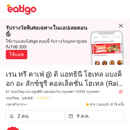
รับรางวัลพิเศษเฉพาะในแอปเลยตอน
นี้!
ใช้งานแอป Eatigo ตอนนี้ รับรางวัลมูลค่าสูงสุด
ถึงTHB 300!
ใช้แอพ
เรน ทรี คาเฟ่ @ ดิ แอทธินี โฮเทล แบงค็
อก อะ ลักซ์ชูรี คอลเล็คชั่น โฮเทล (Rain
Tree Café @ The Athenee Hotel, a
61 ถนนวิทยุ แขวงลุมพินี เขตปทุมวัน กรุงเทพฯ 10330 กรุงเทพฯ
ถนนวิทยุ
บุฟเฟต์
Luxury Collection
เวลาทำการ
4.4
|
จองแล้ว 8.7k ครั้ง