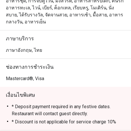
เตรียมเมนูพิเศษในแบบที่พวกเขาถนัด มาจัดวางให้ท่านเลือก
อาหารชุด, การจับคู่ไวน์, มังสวิรัติ, อาหารสำหรับเด็ก, คนรัก
Staffs were super 
รับประทานอย่างจุใจ รูปลักษณ์ใหม่เป็นสไตล์ไทย นีโอ-โค
อาหารทะเล, ไวน์, เบียร์, ค็อกเทล, เรียบหรู, โมเดิร์น, นั่ง
attentive. Khun Ma
โลเนียล ใช้เฟอร์นิเจอร์ที่หรูหรา มีรสนิยม แฝงความเป็น
สบาย, ได้รับรางวัล, จัดจานสวย, อาหารเช้า, มื้อสาย, อาหาร
my experience at R
เอกลักษณ์ไทยอย่างลงตัว 

กลางวัน, อาหารเย็น
even better. Khun 
and kitchen crews
มีส่วนพื้นที่หลัก คือบริเวณ “เดอะ บรอนซ์ คิทเช่น” มี
ภาษาบริการ
the restaurant.

เคาน์เตอร์บุฟเฟ่ต์ทั้งร้อนและเย็น ถัดมาจะพบ “ห้องวไลย” 
ตกแต่งให้เหมือนห้องสมุด มองเห็นต้นไม้ใหญ่เรียงราย
ภาษาอังกฤษ, ไทย
Most of the desser
สวยงาม นอกจากนี้ มี “เดอะ ซีเครท การ์เด้น” และเทอเร
were too sweet. Th
สด้านนอก ให้คุณเลือกดื่ม รับประทานอาหาร ใกล้ๆ น้ำพุ ชม
ช่องทางการชำระเงิน
weak point in my op
บรรยากาศของถนนวิทยุ หรือจะเป็นพื้นที่สำหรับสูบบุหรี่ก็ได้
เช่นกัน

Mastercard®, Visa
It was quite a bon
50% discount from 
สัมผัสความหรูหราสไตล์ไทยร่วมสมัยที่ The Rain Tree Café

เงื่อนไขพิเศษ
1,206.97 Baht net.
The Rain Tree Café เป็นการผสมผสานที่ลงตัวระหว่าง การ
ออกแบบสไตล์ไทยนีโอโคโลเนียลแบบร่วมสมัย ที่ให้ความ
* Deposit payment required in any festive dates.
รู้สึก หรูหราแต่แฝงไปด้วยความอบอุ่น บรรยากาศภายในได้
Restaurant will contact guest directly.
รับการออกแบบให้รับแสงธรรมชาติได้อย่างเต็มที่ สร้าง
* Discount is not applicable for service charge 10%
ความรู้สึกที่ หรูหราและอบอุ่นในเวลาเดียวกัน ทำให้ที่นี่เป็น
Lunch Buffet (Monday – Saturday): 12:00 PM – 2:30