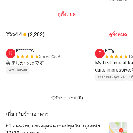
ดูทั้งหมด
รีวิว
4.4
(2,202)
ดูทั้งหมด
K******A
P**g
K
P
3 ส.ค. 2569
15
美味しかったです
My first time at R
quite impressive. S
รสชาติอร่อย
were not so many 
ราคาสมเหตุสมผล
บร
visited. However, s
it always crowded
มีประโยชน์ (0)
ZENZAI themed Bu
night.

เกี่ยวกับร้านอาหาร
There were Japan
61 ถนนวิทยุ แขวงลุมพินี เขตปทุมวัน กรุงเทพฯ
sweets plus seafood
10330 กรุงเทพฯ