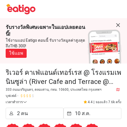
รับรางวัลพิเศษเฉพาะในแอปเลยตอน
นี้!
ใช้งานแอป Eatigo ตอนนี้ รับรางวัลมูลค่าสูงสุด
ถึงTHB 300!
ใช้แอพ
ริเวอร์ คาเฟ่แอนด์เทอร์เรส @ โรงแรมเพ
นินซูล่า (River Cafe and Terrace @
The Peninsula Bangkok)
333 ถนนเจริญนคร, คลองสาน, กทม. 10600, ประเทศไทย กรุงเทพฯ
บุฟเฟต์
เวลาทำการ
4.4
|
จองแล้ว 7.6k ครั้ง