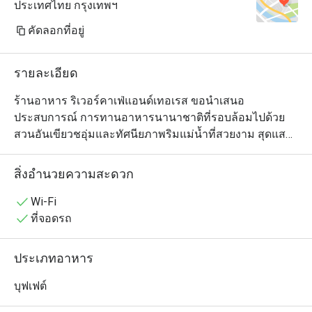
ประเทศไทย กรุงเทพฯ
คัดลอกที่อยู่
รายละเอียด
ร้านอาหาร ริเวอร์คาเฟ่แอนด์เทอเรส ขอนำเสนอ
ประสบการณ์ การทานอาหารนานาชาติที่รอบล้อมไปด้วย
สวนอันเขียวชอุ่มและทัศนียภาพริมแม่น้ำที่สวยงาม สุดแสน
จะโรแมนติก

สิ่งอำนวยความสะดวก
แขกสามารถเลือกสั่งได้จากเมนูมากมาย เช่น แซนด์วิช พาส
ต้า สเต็ก และอาหารทะเล และอื่นๆ

Wi-Fi
ที่จอดรถ
River Cafe and Terrace @ The Peninsula ให้บริการบุฟเฟ่ต์
มื้อค่ำสุดหรู ตั้งอยู่ที่ชั้นล็อบบี้ของโรงแรม The Peninsula 
ประเภทอาหาร
Bangkok เดินทางสะดวกจาก สถานีรถไฟฟ้า BTS เจริญนคร 
ด้วยทำเลริมแม่น้ำเจ้าพระยา บรรยากาศสวยงามและโรแมน
บุฟเฟต์
ติก พร้อมการตกแต่งเรียบหรูสไตล์เพนนินซูลา เพลิดเพลินกับ