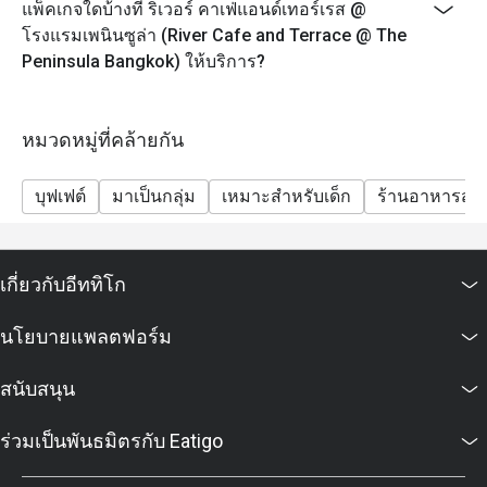
แพ็คเกจใดบ้างที่ ริเวอร์ คาเฟ่แอนด์เทอร์เรส @
หมายเหตุ: รายการอาหารอาจมีการเปลี่ยนแปลงตาม
โรงแรมเพนินซูล่า (River Cafe and Terrace @ The
ความพร้อมของวัตถุดิบและการหมุนเวียนเมนูในแต่ละวัน
Peninsula Bangkok) ให้บริการ?
ราคานี้ไม่รวมน้ำดื่มและเครื่องดื่มอื่นๆ
เงื่อนไขและข้อกำหนด
เมนูและราคาอาจมีการเปลี่ยนแปลงโดยไม่ต้องแจ้งให้
หมวดหมู่ที่คล้ายกัน
ทราบล่วงหน้า
ราคาทั้งหมดเป็นสกุลเงินบาท และยังไม่รวมภาษีมูลค่า
บุฟเฟต์
มาเป็นกลุ่ม
เหมาะสำหรับเด็ก
ร้านอาหารสบ
เพิ่ม (VAT) และค่าบริการ (Service Charge) เว้นแต่จะระบุ
ไว้เป็นอย่างอื่นในเงื่อนไขพิเศษ
ส่วนลดไม่สามารถใช้กับภาษีและค่าบริการได้
เกี่ยวกับอีททิโก
ไม่รับยืนยันการระบุที่นั่งล่วงหน้า ขึ้นอยู่กับความพร้อม
ของโต๊ะ ณ ขณะนั้นเท่านั้น
นโยบายแพลตฟอร์ม
กรุณามาให้ตรงเวลา: หากมาถึงก่อนหรือหลังเวลาที่จอง
สนับสนุน
เกิน 15 นาที การจองและส่วนลดจะถือเป็นโมฆะ
ที่จอดรถ: จอดฟรีสูงสุด 4 ชั่วโมง
ร่วมเป็นพันธมิตรกับ Eatigo
นโยบายสำหรับเด็ก:
อายุ 0-5 ปี: ฟรี