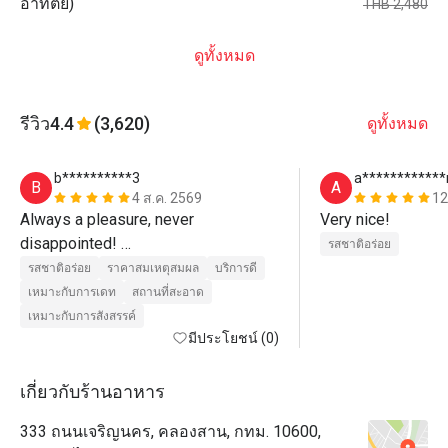
อาทิตย์)
THB 2,480
ดูทั้งหมด
รีวิว
4.4
(3,620)
ดูทั้งหมด
b**********3
a***********
B
A
4 ส.ค. 2569
12
Always a pleasure, never 
Very nice!
disappointed! 

รสชาติอร่อย
รสชาติอร่อย
ราคาสมเหตุสมผล
บริการดี
The by far best buffet in Bangkok
เหมาะกับการเดท
สถานที่สะอาด
เหมาะกับการสังสรรค์
มีประโยชน์ (0)
เกี่ยวกับร้านอาหาร
333 ถนนเจริญนคร, คลองสาน, กทม. 10600,