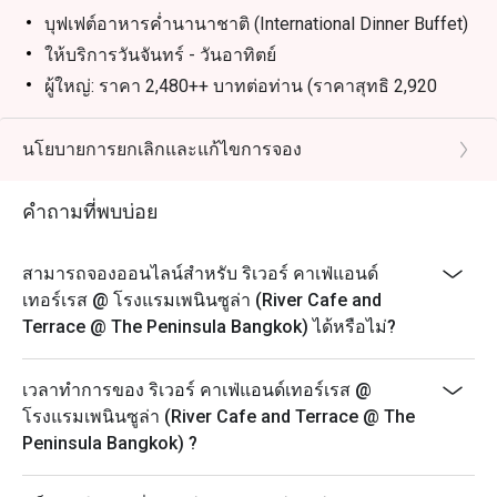
บุฟเฟต์อาหารค่ำนานาชาติ (International Dinner Buffet)
ให้บริการวันจันทร์ - วันอาทิตย์
ผู้ใหญ่: ราคา 2,480++ บาทต่อท่าน (ราคาสุทธิ 2,920
บาท)
เด็ก (6-11 ปี): ราคา 1,240++ บาทต่อท่าน (ราคาสุทธิ
นโยบายการยกเลิกและแก้ไขการจอง
1,460 บาท)
ไฮไลท์เมนู:
คำถามที่พบบ่อย
อาหารทะเลบนน้ำแข็ง (Seafood on Ice): ปูม้า, หอยแมลง
ภู่, กุ้งลายเสือ, หอยนางรม, ซูชิและซาซิมิ
สามารถจองออนไลน์สำหรับ ริเวอร์ คาเฟ่แอนด์
เมนูย่างประจำวัน: เนื้อโทมาฮอว์ค, กุ้งแม่น้ำ, เนื้อสันใน
เทอร์เรส @ โรงแรมเพนินซูล่า (River Cafe and
มุมเนื้ออบ (Carving Station): เนื้อโทมาฮอว์ค, อกหมูรม
Terrace @ The Peninsula Bangkok) ได้หรือไม่?
ควัน, แฮมเคลือบน้ำตาลเมเปิ้ล
สเตชั่นปรุงสดประจำวัน: พาสต้า, ปลานึ่งซีอิ๊ว, ปลานึ่ง
เวลาทำการของ ริเวอร์ คาเฟ่แอนด์เทอร์เรส @
มะนาว
โรงแรมเพนินซูล่า (River Cafe and Terrace @ The
เมนูหมุนเวียนอื่นๆ: แซลมอนเวลลิงตัน, ปลากะพงขาว
Peninsula Bangkok) ?
อันดามันอบเกลือ, โคลด์คัทและชีส, อาหารมังสวิรัติ,
อาหารเรียกน้ำย่อย, อาหารคาว, ของหวาน และไอศกรีม