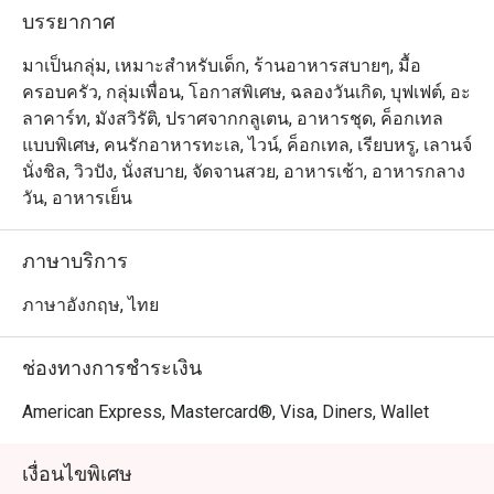
เมนูเด่นอย่างอาหารทะเลสดย่างใหม่ เนื้อคุณภาพเยี่ยม และ
บรรยากาศ
หอยนางรมหลายสายพันธุ์ เสิร์ฟพร้อมอาหารนานาชาติและ
ของหวานสุดประณีต

มาเป็นกลุ่ม, เหมาะสำหรับเด็ก, ร้านอาหารสบายๆ, มื้อ
ครอบครัว, กลุ่มเพื่อน, โอกาสพิเศษ, ฉลองวันเกิด, บุฟเฟต์, อะ
เหมาะสำหรับทั้งคนท้องถิ่นและนักท่องเที่ยว River Cafe and 
ลาคาร์ท, มังสวิรัติ, ปราศจากกลูเตน, อาหารชุด, ค็อกเทล
Terrace เป็นตัวเลือกที่สมบูรณ์แบบสำหรับมื้อค่ำกับ
แบบพิเศษ, คนรักอาหารทะเล, ไวน์, ค็อกเทล, เรียบหรู, เลานจ์
ครอบครัวหรือดินเนอร์ริมแม่น้ำสุดโรแมนติก คนท้องถิ่นชื่น
นั่งชิล, วิวปัง, นั่งสบาย, จัดจานสวย, อาหารเช้า, อาหารกลาง
ชอบความหลากหลายของบุฟเฟ่ต์และบริการที่เอาใจใส่ 
วัน, อาหารเย็น
ขณะที่นักท่องเที่ยวหลงใหลในวิวแม่น้ำเจ้าพระยาและ
บรรยากาศระดับ 5 ดาวใกล้สถานี BTS เจริญนคร

ภาษาบริการ
การจองผ่านแอปหรือเว็บไซต์ Eatigo คือวิธีที่ชาญฉลาดที่สุด
ภาษาอังกฤษ, ไทย
ในการรับประทานอาหาร เพียงเลือกช่วงเวลาที่ต้องการ ก็
สามารถรับส่วนลดพิเศษตามช่วงเวลาได้สูงสุดถึง 50% จาก
ช่องทางการชำระเงิน
American Express, Mastercard®, Visa, Diners, Wallet
เงื่อนไขพิเศษ