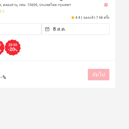
la Bangkok)
, คลองสาน, กทม. 10600, ประเทศไทย กรุงเทพฯ
4.4
|
จองแล้ว 7.6k ครั้ง
0
20:00
-20
%
%
ถัดไป
--%
****5
S***n
S
3 เม.ย. 2569
13 ก.พ. 2
romantic night stunning 
service 
ที่สะอาด
รสชาติอร่อย
บริการดี
มีประโยชน์ (0)