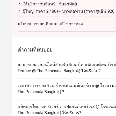
ให้บริการวันจันทร์ - วันอาทิตย์
ผู้ใหญ่: ราคา 2,480++ บาทต่อท่าน (ราคาสุทธิ 2,920
เด็ก (6-11 ปี): ราคา 1,240++ บาทต่อท่าน (ราคาสุทธิ
นโยบายการยกเลิกและแก้ไขการจอง
ไฮไลท์เมนู:
อาหารทะเลบนน้ำแข็ง (Seafood on Ice): ปูม้า, หอยแมล
เมนูย่างประจำวัน: เนื้อโทมาฮอว์ค, กุ้งแม่น้ำ, เนื้อสัน
มุมเนื้ออบ (Carving Station): เนื้อโทมาฮอว์ค, อกหม
คำถามที่พบบ่อย
สเตชั่นปรุงสดประจำวัน: พาสต้า, ปลานึ่งซีอิ๊ว, ปลานึ
เมนูหมุนเวียนอื่นๆ: แซลมอนเวลลิงตัน, ปลากะพงขาว
สามารถจองออนไลน์สำหรับ ริเวอร์ คาเฟ่แอนด์เทอร์เรส 
มังสวิรัติ, อาหารเรียกน้ำย่อย, อาหารคาว, ของหวา
Terrace @ The Peninsula Bangkok) ได้หรือไม่?
หมายเหตุ: รายการอาหารอาจมีการเปลี่ยนแปลงตามค
ในแต่ละวัน ราคานี้ไม่รวมน้ำดื่มและเครื่องดื่มอื่นๆ
เวลาทำการของ ริเวอร์ คาเฟ่แอนด์เทอร์เรส @ โรงแรมเพ
เงื่อนไขและข้อกำหนด
The Peninsula Bangkok) ?
เมนูและราคาอาจมีการเปลี่ยนแปลงโดยไม่ต้องแจ้งใ
ราคาทั้งหมดเป็นสกุลเงินบาท และยังไม่รวมภาษีมูลค่า
แพ็คเกจใดบ้างที่ ริเวอร์ คาเฟ่แอนด์เทอร์เรส @ โรงแรมเ
เว้นแต่จะระบุไว้เป็นอย่างอื่นในเงื่อนไขพิเศษ
The Peninsula Bangkok) ให้บริการ?