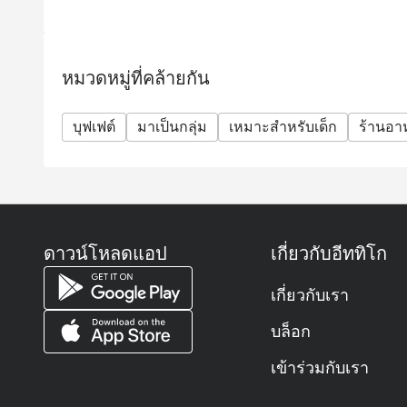
ส่วนลดไม่สามารถใช้กับภาษีและค่าบริการได้
ไม่รับยืนยันการระบุที่นั่งล่วงหน้า ขึ้นอยู่กับความพร
กรุณามาให้ตรงเวลา: หากมาถึงก่อนหรือหลังเวลาที่
หมวดหมู่ที่คล้ายกัน
โมฆะ
ที่จอดรถ: จอดฟรีสูงสุด 4 ชั่วโมง
บุฟเฟต์
นโยบายสำหรับเด็ก:
มาเป็นกลุ่ม
เหมาะสำหรับเด็ก
ร้านอ
อายุ 0-5 ปี: ฟรี
อายุ 6-11 ปี: ราคา 1,240++ บาท (ไม่สามารถใช้ส่วนลด
อายุ 12 ปีขึ้นไป: คิดราคาปกติเท่าผู้ใหญ่
ส่วนลดใช้ได้เฉพาะบุฟเฟต์เท่านั้น ไม่สามารถใช้กับเมนู
ดาวน์โหลดแอป
เกี่ยวกับอีททิโก
คำถามที่พบบ่อย (FAQ)
Q1: River Cafe and Terrace เป็นร้านอาหารประเภท
เกี่ยวกับเรา
A1: เป็นห้องอาหารริมน้ำที่เป็นเอกลักษณ์ของโรงแ
และนานาชาติ มีทั้งแบบบุฟเฟต์และสั่งจากเมนู (A la c
บล็อก
หรือโซนระเบียงริมน้ำเพื่อชมวิวแม่น้ำเจ้าพระยา
เข้าร่วมกับเรา
Q2: เวลาเปิด-ปิดคือช่วงไหนบ้าง?
A2: