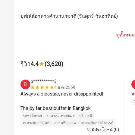
บุฟเฟ่ต์อาหารค่ำนานาชาติ (วันศุกร์-วันอาทิตย์)
ดูทั้งหมด
รีวิว
4.4
(3,620)
b**********3
B
4 ส.ค. 2569
Always a pleasure, never disappointed! 

V
The by far best buffet in Bangkok
รสชาติอร่อย
ราคาสมเหตุสมผล
บริการดี
เหมาะกับการเดท
สถานที่สะอาด
เหมาะกับการสังสรรค์
มีประโยชน์ (0)