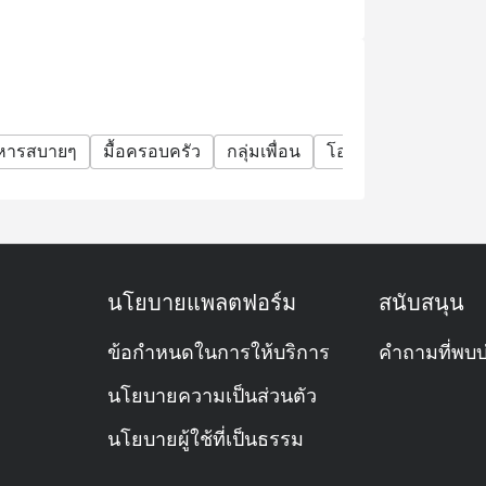
้อมของโต๊ะ ณ ขณะนั้นเท่านั้น
จองเกิน 15 นาที การจองและส่วนลดจะถือเป็น
าหารสบายๆ
มื้อครอบครัว
กลุ่มเพื่อน
โอกาสพิเศษ
ฉลอง
 Eatigo เพิ่มเติมได้)
 A la carte หรือเมนูเครื่องดื่มได้
นโยบายแพลตฟอร์ม
สนับสนุน
ไหน?
ข้อกำหนดในการให้บริการ
คำถามที่พบบ
รมเพนนินซูลา กรุงเทพฯ ให้บริการอาหารไทย
arte) ลูกค้าสามารถเลือกนั่งได้ทั้งโซนด้านใน
นโยบายความเป็นส่วนตัว
นโยบายผู้ใช้ที่เป็นธรรม