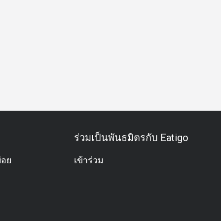
วันเกิด
บุฟเฟต์
อะลาคาร์ท
มังสวิรัติ
ปราศจากกลูเตน
ร่วมเป็นพันธมิตรกับ Eatigo
่อย
เข้าร่วม