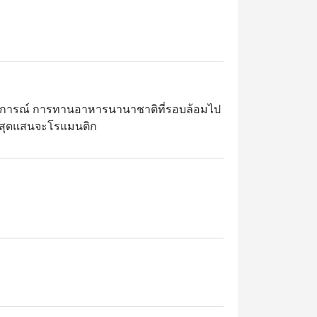
บการณ์ การทานอาหารนานาชาติที่รอบล้อมไป
ม สุดแสนจะโรแมนติก

พาสต้า สเต็ก และอาหารทะเล และอื่นๆ

ื้อค่ำสุดหรู ตั้งอยู่ที่ชั้นล็อบบี้ของโรงแรม 
้า BTS เจริญนคร ด้วยทำเลริมแม่น้ำ
ต่งเรียบหรูสไตล์เพนนินซูลา เพลิดเพลินกับ
 และหอยนางรมหลายสายพันธุ์ เสิร์ฟพร้อม
 and Terrace เป็นตัวเลือกที่สมบูรณ์แบบสำหรับ
 คนท้องถิ่นชื่นชอบความหลากหลายของบุฟเฟ่ต์