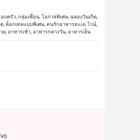
ิวแม่น้ำเจ้าพระยาและบรรยากาศระดับ 5 ดาว
บครัว, กลุ่มเพื่อน, โอกาสพิเศษ, ฉลองวันเกิด,
ชุด, ค็อกเทลแบบพิเศษ, คนรักอาหารทะเล, ไวน์,
ที่สุดในการรับประทานอาหาร เพียงเลือกช่วง
จานสวย, อาหารเช้า, อาหารกลางวัน, อาหารเย็น
fet)