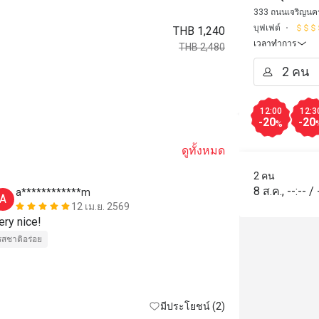
Peninsu
333 ถนนเจริญนคร
บุฟเฟต์
THB 1,240
เวลาทำการ
THB 2,480
12:00
12:3
-20
-20
%
ดูทั้งหมด
2 คน
8 ส.ค.
,
--:--
/
a************m
j*******
A
J
12 เม.ย. 2569
ery nice!
Nice
รสชาติอร่อย
บริการดี
สถาน
มีประโยชน์ (2)