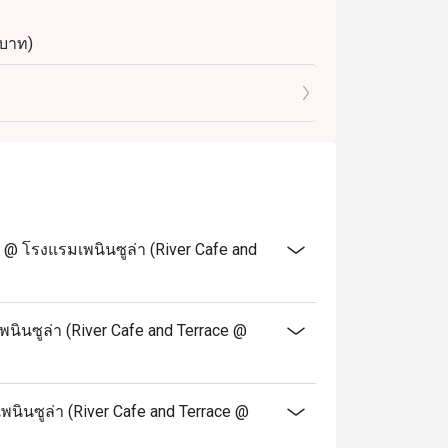
 บาท)
 1,460 บาท)
งภู่, กุ้งลายเสือ, หอยนางรม, ซูชิและซาซิมิ
ใน
ูรมควัน, แฮมเคลือบน้ำตาลเมเปิ้ล
่งมะนาว
อันดามันอบเกลือ, โคลด์คัทและชีส, อาหาร
@ โรงแรมเพนินซูล่า (River Cafe and
น และไอศกรีม
วามพร้อมของวัตถุดิบและการหมุนเวียนเมนู
นินซูล่า (River Cafe and Terrace @
ห้ทราบล่วงหน้า
เพิ่ม (VAT) และค่าบริการ (Service Charge)
พนินซูล่า (River Cafe and Terrace @