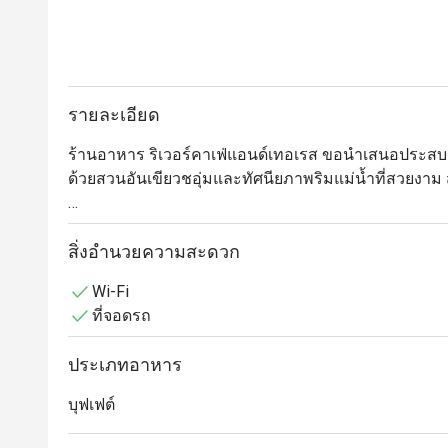
รายละเอียด
ร้านอาหาร ริเวอร์คาเฟ่แอนด์เทอเรส ขอนำเสนอประส
ด้วยสวนอันเขียวชอุ่มและทัศนียภาพริมแม่น้ำที่สวยงา
แขกสามารถเลือกสั่งได้จากเมนูมากมาย เช่น แซนด์วิช 
สิ่งอำนวยความสะดวก
River Cafe and Terrace @ The Peninsula ให้บริการบุฟเฟ่ต์ม
Wi-Fi
The Peninsula Bangkok เดินทางสะดวกจาก สถานีรถไฟฟ
ที่จอดรถ
เจ้าพระยา บรรยากาศสวยงามและโรแมนติก พร้อมการตกแ
เมนูเด่นอย่างอาหารทะเลสดย่างใหม่ เนื้อคุณภาพเยี่ยม
ประเภทอาหาร
อาหารนานาชาติและของหวานสุดประณีต

บุฟเฟต์
เหมาะสำหรับทั้งคนท้องถิ่นและนักท่องเที่ยว River Cafe
มื้อค่ำกับครอบครัวหรือดินเนอร์ริมแม่น้ำสุดโรแมนติก