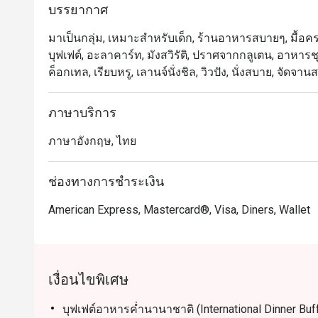
บรรยากาศ
และบริการที่เอาใจใส่ ขณะที่นักท่องเที่ยวหลงใหลในว
ใกล้สถานี BTS เจริญนคร

มาเป็นกลุ่ม, เหมาะสำหรับเด็ก, ร้านอาหารสบายๆ, มื้อครอ
บุฟเฟต์, อะลาคาร์ท, มังสวิรัติ, ปราศจากกลูเตน, อาหาร
การจองผ่านแอปหรือเว็บไซต์ Eatigo คือวิธีที่ชาญฉลาด
ค็อกเทล, เรียบหรู, เลานจ์นั่งชิล, วิวปัง, นั่งสบาย, จัด
ภาษาบริการ
ภาษาอังกฤษ, ไทย
ช่องทางการชำระเงิน
American Express, Mastercard®, Visa, Diners, Wallet
เงื่อนไขพิเศษ
บุฟเฟต์อาหารค่ำนานาชาติ (International Dinner Buf