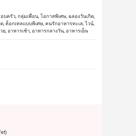
ิวแม่น้ำเจ้าพระยาและบรรยากาศระดับ 5 ดาว
บครัว, กลุ่มเพื่อน, โอกาสพิเศษ, ฉลองวันเกิด,
ชุด, ค็อกเทลแบบพิเศษ, คนรักอาหารทะเล, ไวน์,
ที่สุดในการรับประทานอาหาร เพียงเลือกช่วง
จานสวย, อาหารเช้า, อาหารกลางวัน, อาหารเย็น
fet)