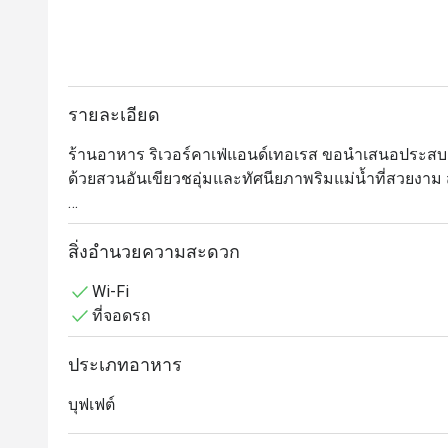
รายละเอียด
ร้านอาหาร ริเวอร์คาเฟ่แอนด์เทอเรส ขอนำเสนอประส
ด้วยสวนอันเขียวชอุ่มและทัศนียภาพริมแม่น้ำที่สวยงา
แขกสามารถเลือกสั่งได้จากเมนูมากมาย เช่น แซนด์วิช 
สิ่งอำนวยความสะดวก
River Cafe and Terrace @ The Peninsula ให้บริการบุฟเฟ่ต์ม
Wi-Fi
The Peninsula Bangkok เดินทางสะดวกจาก สถานีรถไฟฟ
ที่จอดรถ
เจ้าพระยา บรรยากาศสวยงามและโรแมนติก พร้อมการตกแ
เมนูเด่นอย่างอาหารทะเลสดย่างใหม่ เนื้อคุณภาพเยี่ยม
ประเภทอาหาร
อาหารนานาชาติและของหวานสุดประณีต

บุฟเฟต์
เหมาะสำหรับทั้งคนท้องถิ่นและนักท่องเที่ยว River Cafe
มื้อค่ำกับครอบครัวหรือดินเนอร์ริมแม่น้ำสุดโรแมนติก