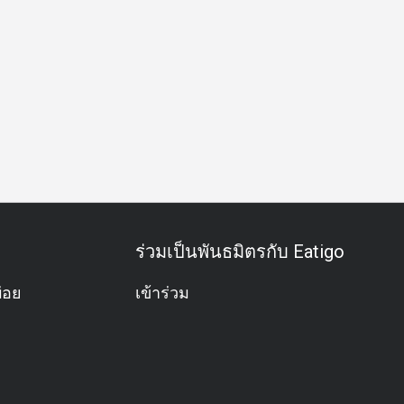
วันเกิด
บุฟเฟต์
อะลาคาร์ท
มังสวิรัติ
ปราศจากกลูเตน
ร่วมเป็นพันธมิตรกับ Eatigo
่อย
เข้าร่วม