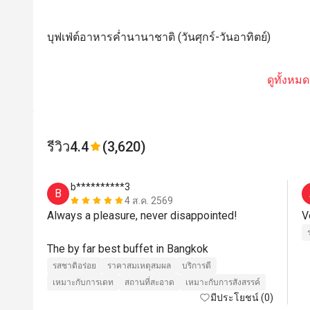
บุฟเฟ่ต์อาหารค่ำนานาชาติ (วันศุกร์-วันอาทิตย์)
ดูทั้งหมด
รีวิว
4.4
(3,620)
b**********3
B
4 ส.ค. 2569
Always a pleasure, never disappointed! 

V
The by far best buffet in Bangkok
รสชาติอร่อย
ราคาสมเหตุสมผล
บริการดี
เหมาะกับการเดท
สถานที่สะอาด
เหมาะกับการสังสรรค์
มีประโยชน์ (0)