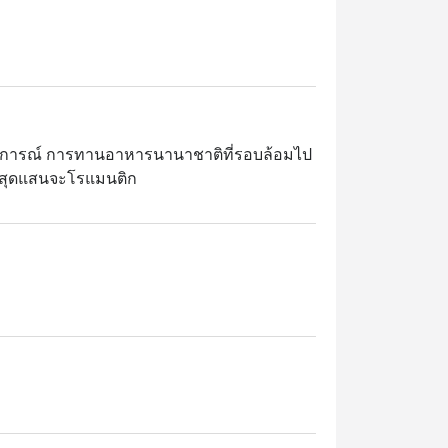
บการณ์ การทานอาหารนานาชาติที่รอบล้อมไป
ม สุดแสนจะโรแมนติก

พาสต้า สเต็ก และอาหารทะเล และอื่นๆ

ื้อค่ำสุดหรู ตั้งอยู่ที่ชั้นล็อบบี้ของโรงแรม 
้า BTS เจริญนคร ด้วยทำเลริมแม่น้ำ
ต่งเรียบหรูสไตล์เพนนินซูลา เพลิดเพลินกับ
 และหอยนางรมหลายสายพันธุ์ เสิร์ฟพร้อม
 and Terrace เป็นตัวเลือกที่สมบูรณ์แบบสำหรับ
 คนท้องถิ่นชื่นชอบความหลากหลายของบุฟเฟ่ต์