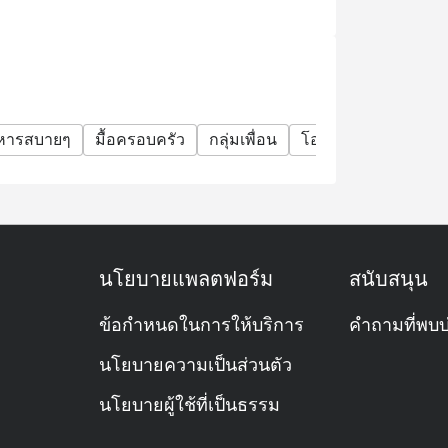
้อมของโต๊ะ ณ ขณะนั้นเท่านั้น
จองเกิน 15 นาที การจองและส่วนลดจะถือเป็น
าหารสบายๆ
มื้อครอบครัว
กลุ่มเพื่อน
โอกาสพิเศษ
ฉลอง
 Eatigo เพิ่มเติมได้)
 A la carte หรือเมนูเครื่องดื่มได้
นโยบายแพลตฟอร์ม
สนับสนุน
ไหน?
ข้อกำหนดในการให้บริการ
คำถามที่พบบ
รมเพนนินซูลา กรุงเทพฯ ให้บริการอาหารไทย
arte) ลูกค้าสามารถเลือกนั่งได้ทั้งโซนด้านใน
นโยบายความเป็นส่วนตัว
นโยบายผู้ใช้ที่เป็นธรรม