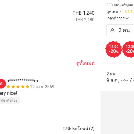
Peninsu
333 ถนนเจริญนคร
บุฟเฟต์
THB 1,240
เวลาทำการ
THB 2,480
12:00
12:3
-20
-20
%
ดูทั้งหมด
2 คน
9 ส.ค.
,
--:--
/
a************m
j*******
A
J
12 เม.ย. 2569
ery nice!
Nice
รสชาติอร่อย
บริการดี
สถาน
มีประโยชน์ (2)