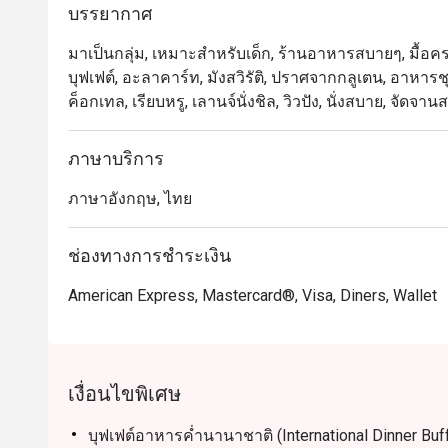
บรรยากาศ
และบริการที่เอาใจใส่ ขณะที่นักท่องเที่ยวหลงใหลในว
ใกล้สถานี BTS เจริญนคร

มาเป็นกลุ่ม, เหมาะสำหรับเด็ก, ร้านอาหารสบายๆ, มื้อครอ
บุฟเฟต์, อะลาคาร์ท, มังสวิรัติ, ปราศจากกลูเตน, อาหาร
การจองผ่านแอปหรือเว็บไซต์ Eatigo คือวิธีที่ชาญฉลาด
ค็อกเทล, เรียบหรู, เลานจ์นั่งชิล, วิวปัง, นั่งสบาย, จัด
ภาษาบริการ
ภาษาอังกฤษ, ไทย
ช่องทางการชำระเงิน
American Express, Mastercard®, Visa, Diners, Wallet
เงื่อนไขพิเศษ
บุฟเฟต์อาหารค่ำนานาชาติ (International Dinner Buf