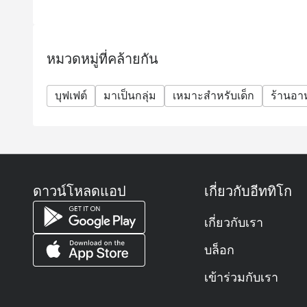
ส่วนลดไม่สามารถใช้กับภาษีและค่าบริการได้
ไม่รับยืนยันการระบุที่นั่งล่วงหน้า ขึ้นอยู่กับความพร
กรุณามาให้ตรงเวลา: หากมาถึงก่อนหรือหลังเวลาที่
หมวดหมู่ที่คล้ายกัน
โมฆะ
ที่จอดรถ: จอดฟรีสูงสุด 4 ชั่วโมง
บุฟเฟต์
นโยบายสำหรับเด็ก:
มาเป็นกลุ่ม
เหมาะสำหรับเด็ก
ร้านอ
อายุ 0-5 ปี: ฟรี
อายุ 6-11 ปี: ราคา 1,240++ บาท (ไม่สามารถใช้ส่วนลด
อายุ 12 ปีขึ้นไป: คิดราคาปกติเท่าผู้ใหญ่
ส่วนลดใช้ได้เฉพาะบุฟเฟต์เท่านั้น ไม่สามารถใช้กับเมนู
ดาวน์โหลดแอป
เกี่ยวกับอีททิโก
คำถามที่พบบ่อย (FAQ)
Q1: River Cafe and Terrace เป็นร้านอาหารประเภท
เกี่ยวกับเรา
A1: เป็นห้องอาหารริมน้ำที่เป็นเอกลักษณ์ของโรงแ
และนานาชาติ มีทั้งแบบบุฟเฟต์และสั่งจากเมนู (A la c
บล็อก
หรือโซนระเบียงริมน้ำเพื่อชมวิวแม่น้ำเจ้าพระยา
เข้าร่วมกับเรา
Q2: เวลาเปิด-ปิดคือช่วงไหนบ้าง?
A2: