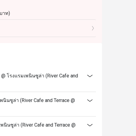
 บาท)
 1,460 บาท)
งภู่, กุ้งลายเสือ, หอยนางรม, ซูชิและซาซิมิ
ใน
ูรมควัน, แฮมเคลือบน้ำตาลเมเปิ้ล
่งมะนาว
อันดามันอบเกลือ, โคลด์คัทและชีส, อาหาร
@ โรงแรมเพนินซูล่า (River Cafe and
น และไอศกรีม
วามพร้อมของวัตถุดิบและการหมุนเวียนเมนู
นินซูล่า (River Cafe and Terrace @
ห้ทราบล่วงหน้า
เพิ่ม (VAT) และค่าบริการ (Service Charge)
พนินซูล่า (River Cafe and Terrace @