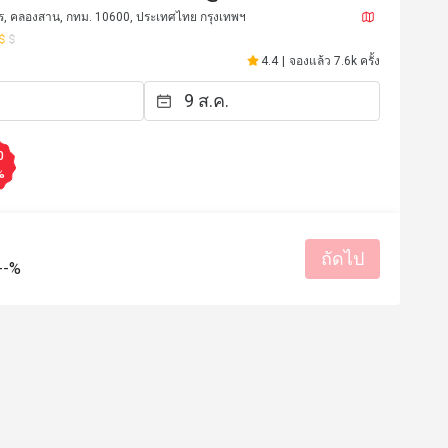
la Bangkok)
, คลองสาน, กทม. 10600, ประเทศไทย กรุงเทพฯ
4.4
|
จองแล้ว 7.6k ครั้ง
0
%
ถัดไป
--%
****5
S***n
S
3 เม.ย. 2569
13 ก.พ. 2
romantic night stunning 
service 
ที่สะอาด
รสชาติอร่อย
บริการดี
มีประโยชน์ (0)