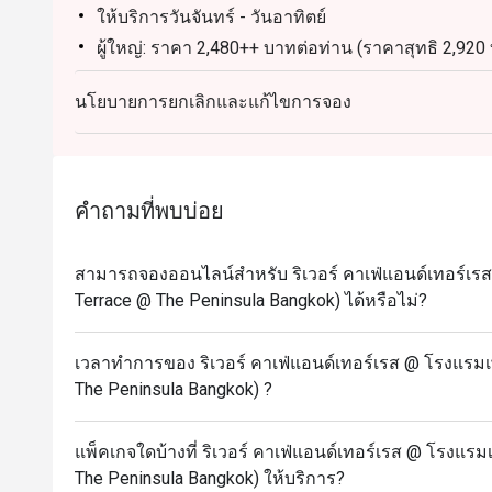
ให้บริการวันจันทร์ - วันอาทิตย์
ผู้ใหญ่: ราคา 2,480++ บาทต่อท่าน (ราคาสุทธิ 2,920
เด็ก (6-11 ปี): ราคา 1,240++ บาทต่อท่าน (ราคาสุทธิ
นโยบายการยกเลิกและแก้ไขการจอง
ไฮไลท์เมนู:
อาหารทะเลบนน้ำแข็ง (Seafood on Ice): ปูม้า, หอยแมล
เมนูย่างประจำวัน: เนื้อโทมาฮอว์ค, กุ้งแม่น้ำ, เนื้อสัน
มุมเนื้ออบ (Carving Station): เนื้อโทมาฮอว์ค, อกหม
คำถามที่พบบ่อย
สเตชั่นปรุงสดประจำวัน: พาสต้า, ปลานึ่งซีอิ๊ว, ปลานึ
เมนูหมุนเวียนอื่นๆ: แซลมอนเวลลิงตัน, ปลากะพงขาว
สามารถจองออนไลน์สำหรับ ริเวอร์ คาเฟ่แอนด์เทอร์เรส 
มังสวิรัติ, อาหารเรียกน้ำย่อย, อาหารคาว, ของหวา
Terrace @ The Peninsula Bangkok) ได้หรือไม่?
หมายเหตุ: รายการอาหารอาจมีการเปลี่ยนแปลงตามค
ในแต่ละวัน ราคานี้ไม่รวมน้ำดื่มและเครื่องดื่มอื่นๆ
เวลาทำการของ ริเวอร์ คาเฟ่แอนด์เทอร์เรส @ โรงแรมเพ
เงื่อนไขและข้อกำหนด
The Peninsula Bangkok) ?
เมนูและราคาอาจมีการเปลี่ยนแปลงโดยไม่ต้องแจ้งใ
ราคาทั้งหมดเป็นสกุลเงินบาท และยังไม่รวมภาษีมูลค่า
แพ็คเกจใดบ้างที่ ริเวอร์ คาเฟ่แอนด์เทอร์เรส @ โรงแรมเ
เว้นแต่จะระบุไว้เป็นอย่างอื่นในเงื่อนไขพิเศษ
The Peninsula Bangkok) ให้บริการ?