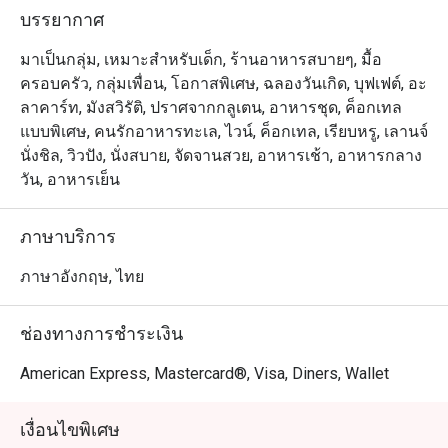
เมนูเด่นอย่างอาหารทะเลสดย่างใหม่ เนื้อคุณภาพเยี่ยม และ
บรรยากาศ
หอยนางรมหลายสายพันธุ์ เสิร์ฟพร้อมอาหารนานาชาติและ
ของหวานสุดประณีต

มาเป็นกลุ่ม, เหมาะสำหรับเด็ก, ร้านอาหารสบายๆ, มื้อ
ครอบครัว, กลุ่มเพื่อน, โอกาสพิเศษ, ฉลองวันเกิด, บุฟเฟต์, อะ
เหมาะสำหรับทั้งคนท้องถิ่นและนักท่องเที่ยว River Cafe and 
ลาคาร์ท, มังสวิรัติ, ปราศจากกลูเตน, อาหารชุด, ค็อกเทล
Terrace เป็นตัวเลือกที่สมบูรณ์แบบสำหรับมื้อค่ำกับ
แบบพิเศษ, คนรักอาหารทะเล, ไวน์, ค็อกเทล, เรียบหรู, เลานจ์
ครอบครัวหรือดินเนอร์ริมแม่น้ำสุดโรแมนติก คนท้องถิ่นชื่น
นั่งชิล, วิวปัง, นั่งสบาย, จัดจานสวย, อาหารเช้า, อาหารกลาง
ชอบความหลากหลายของบุฟเฟ่ต์และบริการที่เอาใจใส่ 
วัน, อาหารเย็น
ขณะที่นักท่องเที่ยวหลงใหลในวิวแม่น้ำเจ้าพระยาและ
บรรยากาศระดับ 5 ดาวใกล้สถานี BTS เจริญนคร

ภาษาบริการ
การจองผ่านแอปหรือเว็บไซต์ Eatigo คือวิธีที่ชาญฉลาดที่สุด
ภาษาอังกฤษ, ไทย
ในการรับประทานอาหาร เพียงเลือกช่วงเวลาที่ต้องการ ก็
สามารถรับส่วนลดพิเศษตามช่วงเวลาได้สูงสุดถึง 50% จาก
ช่องทางการชำระเงิน
American Express, Mastercard®, Visa, Diners, Wallet
เงื่อนไขพิเศษ