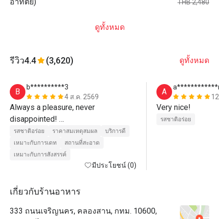
อาทิตย์)
THB 2,480
ดูทั้งหมด
รีวิว
4.4
(3,620)
ดูทั้งหมด
b**********3
a***********
B
A
4 ส.ค. 2569
12
Always a pleasure, never 
Very nice!
disappointed! 

รสชาติอร่อย
รสชาติอร่อย
ราคาสมเหตุสมผล
บริการดี
The by far best buffet in Bangkok
เหมาะกับการเดท
สถานที่สะอาด
เหมาะกับการสังสรรค์
มีประโยชน์ (0)
เกี่ยวกับร้านอาหาร
333 ถนนเจริญนคร, คลองสาน, กทม. 10600,