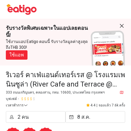
รับรางวัลพิเศษเฉพาะในแอปเลยตอน
นี้!
ใช้งานแอป Eatigo ตอนนี้ รับรางวัลมูลค่าสูงสุด
ถึงTHB 300!
ใช้แอพ
ริเวอร์ คาเฟ่แอนด์เทอร์เรส @ โรงแรมเพ
นินซูล่า (River Cafe and Terrace @
The Peninsula Bangkok)
333 ถนนเจริญนคร, คลองสาน, กทม. 10600, ประเทศไทย กรุงเทพฯ
บุฟเฟต์
เวลาทำการ
4.4
|
จองแล้ว 7.6k ครั้ง