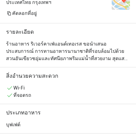
ประเทศไทย กรุงเทพฯ
คัดลอกที่อยู่
รายละเอียด
ร้านอาหาร ริเวอร์คาเฟ่แอนด์เทอเรส ขอนำเสนอ
ประสบการณ์ การทานอาหารนานาชาติที่รอบล้อมไปด้วย
สวนอันเขียวชอุ่มและทัศนียภาพริมแม่น้ำที่สวยงาม สุดแสน
จะโรแมนติก

สิ่งอำนวยความสะดวก
แขกสามารถเลือกสั่งได้จากเมนูมากมาย เช่น แซนด์วิช พาส
ต้า สเต็ก และอาหารทะเล และอื่นๆ

Wi-Fi
ที่จอดรถ
River Cafe and Terrace @ The Peninsula ให้บริการบุฟเฟ่ต์
มื้อค่ำสุดหรู ตั้งอยู่ที่ชั้นล็อบบี้ของโรงแรม The Peninsula 
ประเภทอาหาร
Bangkok เดินทางสะดวกจาก สถานีรถไฟฟ้า BTS เจริญนคร 
ด้วยทำเลริมแม่น้ำเจ้าพระยา บรรยากาศสวยงามและโรแมน
บุฟเฟต์
ติก พร้อมการตกแต่งเรียบหรูสไตล์เพนนินซูลา เพลิดเพลินกับ