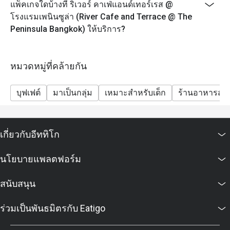
แพ็คเกจใดบ้างที่ ริเวอร์ คาเฟ่แอนด์เทอร์เรส @
หมายเหตุ: รายการอาหารอาจมีการเปลี่ยนแปลงตาม
โรงแรมเพนินซูล่า (River Cafe and Terrace @ The
ความพร้อมของวัตถุดิบและการหมุนเวียนเมนูในแต่ละวัน
Peninsula Bangkok) ให้บริการ?
ราคานี้ไม่รวมน้ำดื่มและเครื่องดื่มอื่นๆ
เงื่อนไขและข้อกำหนด
เมนูและราคาอาจมีการเปลี่ยนแปลงโดยไม่ต้องแจ้งให้
หมวดหมู่ที่คล้ายกัน
ทราบล่วงหน้า
ราคาทั้งหมดเป็นสกุลเงินบาท และยังไม่รวมภาษีมูลค่า
บุฟเฟต์
มาเป็นกลุ่ม
เหมาะสำหรับเด็ก
ร้านอาหารสบ
เพิ่ม (VAT) และค่าบริการ (Service Charge) เว้นแต่จะระบุ
ไว้เป็นอย่างอื่นในเงื่อนไขพิเศษ
ส่วนลดไม่สามารถใช้กับภาษีและค่าบริการได้
เกี่ยวกับอีททิโก
ไม่รับยืนยันการระบุที่นั่งล่วงหน้า ขึ้นอยู่กับความพร้อม
ของโต๊ะ ณ ขณะนั้นเท่านั้น
นโยบายแพลตฟอร์ม
กรุณามาให้ตรงเวลา: หากมาถึงก่อนหรือหลังเวลาที่จอง
สนับสนุน
เกิน 15 นาที การจองและส่วนลดจะถือเป็นโมฆะ
ที่จอดรถ: จอดฟรีสูงสุด 4 ชั่วโมง
ร่วมเป็นพันธมิตรกับ Eatigo
นโยบายสำหรับเด็ก:
อายุ 0-5 ปี: ฟรี