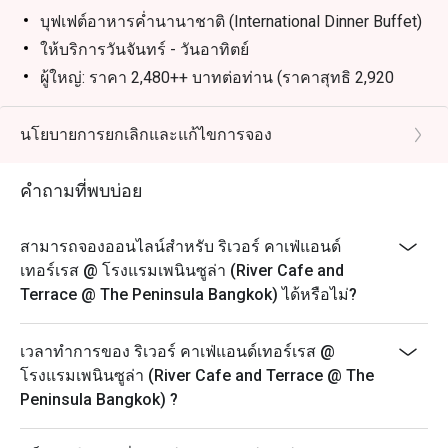
บุฟเฟต์อาหารค่ำนานาชาติ (International Dinner Buffet)
ให้บริการวันจันทร์ - วันอาทิตย์
ผู้ใหญ่: ราคา 2,480++ บาทต่อท่าน (ราคาสุทธิ 2,920
บาท)
เด็ก (6-11 ปี): ราคา 1,240++ บาทต่อท่าน (ราคาสุทธิ
นโยบายการยกเลิกและแก้ไขการจอง
1,460 บาท)
ไฮไลท์เมนู:
คำถามที่พบบ่อย
อาหารทะเลบนน้ำแข็ง (Seafood on Ice): ปูม้า, หอยแมลง
ภู่, กุ้งลายเสือ, หอยนางรม, ซูชิและซาซิมิ
สามารถจองออนไลน์สำหรับ ริเวอร์ คาเฟ่แอนด์
เมนูย่างประจำวัน: เนื้อโทมาฮอว์ค, กุ้งแม่น้ำ, เนื้อสันใน
เทอร์เรส @ โรงแรมเพนินซูล่า (River Cafe and
มุมเนื้ออบ (Carving Station): เนื้อโทมาฮอว์ค, อกหมูรม
Terrace @ The Peninsula Bangkok) ได้หรือไม่?
ควัน, แฮมเคลือบน้ำตาลเมเปิ้ล
สเตชั่นปรุงสดประจำวัน: พาสต้า, ปลานึ่งซีอิ๊ว, ปลานึ่ง
เวลาทำการของ ริเวอร์ คาเฟ่แอนด์เทอร์เรส @
มะนาว
โรงแรมเพนินซูล่า (River Cafe and Terrace @ The
เมนูหมุนเวียนอื่นๆ: แซลมอนเวลลิงตัน, ปลากะพงขาว
Peninsula Bangkok) ?
อันดามันอบเกลือ, โคลด์คัทและชีส, อาหารมังสวิรัติ,
อาหารเรียกน้ำย่อย, อาหารคาว, ของหวาน และไอศกรีม