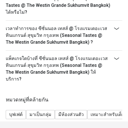
 พาสต้าปรุงสดตามสั่ง – เลือกเส้นและเครื่องได้เอง แนะนำ 
อาหารเย็น: 18:00 – 22:00
Tastes @ The Westin Grande Sukhumvit Bangkok)
Olio สำหรับรสชาติที่กลมกล่อม

บรันช์: 12:00 – 15:00
ได้หรือไม่?
เนื้อย่างและหมูอบ – เนื้อนุ่ม ชุ่มฉ่ำ ซอสอร่อยกลมกล่อม

ราคาบุฟเฟต์:
 สลัดบาร์ – มีตัวเลือกผักสดและท็อปปิ้งให้เลือกหลากหลาย

Thai Grill & Chill (อะลาคาร์ทไม่อั้น): 850++
เวลาทำการของ ซีซั่นนอล เทสส์ @ โรงแรมเดอะเวส
ไอศกรีมผัด – สนุกไปกับการเลือกท็อปปิ้งและรสชาติที่ถูกใจ

ทินแกรนด์ สุขุมวิท กรุงเทพ (Seasonal Tastes @
บุฟเฟต์นานาชาติมื้อกลางวัน: 1,350++
 ขนมหวาน – มีทั้งขนมไทยและเค้กสไตล์ตะวันตกให้ลิ้มลอง

The Westin Grande Sukhumvit Bangkok) ?
Seafood & Grill Dinner ศุกร์ & เสาร์: 1,550++
ข้อเสนอ Eatigo: จองผ่านแอปหรือเว็บไซต์ Eatigo เลือกช่วง
Sunday Family Brunch: 1,550++
เวลาเพื่อรับส่วนลดสูงสุด 50% สำหรับค่าอาหาร

แพ็คเกจใดบ้างที่ ซีซั่นนอล เทสส์ @ โรงแรมเดอะเวส
อาหารเช้า: 850++
ทินแกรนด์ สุขุมวิท กรุงเทพ (Seasonal Tastes @
ราคาเด็ก:
หากคุณกำลังมองหาประสบการณ์บุฟเฟ่ต์ที่หรูหราและเต็ม
The Westin Grande Sukhumvit Bangkok) ให้
อายุ 0–5 ปี: ฟรี
ไปด้วยรสชาติระดับโลก Seasonal Tastes คือตัวเลือกที่ไม่
บริการ?
อายุ 6–12 ปี: ลด 50% จากราคาผู้ใหญ่
อายุ 13 ปีขึ้นไป: คิดราคาผู้ใหญ่
หมวดหมู่ที่คล้ายกัน
สำคัญ: ส่วนลด Eatigo ไม่สามารถใช้ร่วมกับราคาเด็กได้
สำคัญ: ราคาทั้งหมดเป็นสกุลเงินบาท (THB) และยังไม่
บุฟเฟต์
มาเป็นกลุ่ม
มีห้องส่วนตัว
เหมาะสำหรับเด็ก
รวมภาษีมูลค่าเพิ่มและค่าบริการ
นโยบายนี้ใช้ได้กับบุฟเฟต์ทั้งหมด แต่ไม่สามารถใช้กับ