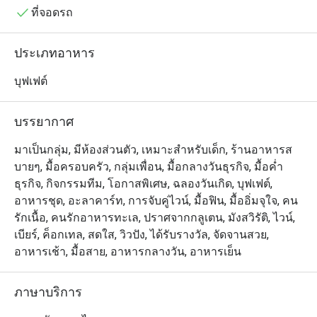
refill or a different drink, checked in 
ที่ทันสมัยและตอบโจทย์คนรักสุขภาพ

ที่จอดรถ
on how I was enjoying the food, and 
ที่นี่นำเสนออาหารนานาชาติที่ปรุงแบบ à la minute เพื่อให้
even took a moment to thank me for 
ได้รสชาติที่แท้จริงและการจัดจานที่สวยงาม โซนครัวแบบ
ประเภทอาหาร
dining with them. It felt sincere, not 
เปิดมีหลากหลายเมนูให้เลือกสรร ไม่ว่าจะเป็น โซน
scripted — a small detail that made a 
เมดิเตอร์เรเนียน ที่มีพาสต้าสด พิซซ่าอบเตาถ่าน และสลัด
บุฟเฟต์
significant difference.

กรอบสดใหม่ โซนอาหารเอเชีย ให้บริการอาหารไทยแท้ ผัด
On to the food: the carving station 
ร้อน และเมนูเส้นสไตล์ภูมิภาค โซนเนื้อย่างและบุฟเฟ่ต์ร้อน 
บรรยากาศ
rotates its offerings, so I missed out 
มีเมนูเนื้ออบระดับพรีเมียม และ โซนอาหารญี่ปุ่น เสิร์ฟซูชิ 
on roast beef this visit. The baked 
ซาชิมิ และบุฟเฟ่ต์อาหารดิบ

มาเป็นกลุ่ม, มีห้องส่วนตัว, เหมาะสำหรับเด็ก, ร้านอาหารส
salmon more than made up for it — 
บายๆ, มื้อครอบครัว, กลุ่มเพื่อน, มื้อกลางวันธุรกิจ, มื้อค่ำ
moist, well-seasoned, and genuinely 
Seasonal Tastes @ The Westin Grande Sukhumvit 
ธุรกิจ, กิจกรรมทีม, โอกาสพิเศษ, ฉลองวันเกิด, บุฟเฟต์,
flavorful. I also worked my way 
Bangkok เป็นห้องอาหารบุฟเฟ่ต์นานาชาติที่มีชีวิตชีวา ให้
อาหารชุด, อะลาคาร์ท, การจับคู่ไวน์, มื้อฟิน, มื้ออิ่มจุใจ, คน
through quite a bit of the spread: the 
บริการอาหารตะวันตก ไทย อินเดีย และญี่ปุ่น ตั้งอยู่ชั้น 7 
รักเนื้อ, คนรักอาหารทะเล, ปราศจากกลูเตน, มังสวิรัติ, ไวน์,
Chicken Cobb salad was fresh and 
ของโรงแรม The Westin Grande Sukhumvit Bangkok เดิน
เบียร์, ค็อกเทล, สดใส, วิวปัง, ได้รับรางวัล, จัดจานสวย,
satisfying, and the smoked salmon 
ทางสะดวกจาก MRT สุขุมวิท และใกล้แหล่งท่องเที่ยวใน
อาหารเช้า, มื้อสาย, อาหารกลางวัน, อาหารเย็น
salad was a highlight. The salmon 
เมือง บรรยากาศอบอุ่น เหมาะสำหรับครอบครัว กลุ่มเพื่อน 
sushi deserves a mention — the rice 
และโอกาสพิเศษ เมนูเด่น ได้แก่ กุ้งแม่น้ำสด ซูชิและซาชิมิ 
was noticeably better than what 
ภาษาบริการ
ซี่โครงหมูตุ๋นอบช้า พิซซ่า ไอศกรีมเทปปันยากิ และ
you'd find at most buffets or those 