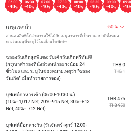
06:00
06:30
07:00
07:30
08:00
08:30
09:00
09:3
-40
-40
-40
-40
-40
-40
-40
-40
%
%
%
%
%
%
%
เมนูแนะนำ
-50 %
ส่วนลดอีททิโก้สามารถใช้ได้กับเมนูอาหารที่เป็นราคาปกติทั้งหมด
ยกเว้นเมนูที่ระบุไว้ในเงื่อนไขพิเศษ
ฉลองวันเกิดสุดพิเศษ: รับเค้กวันเกิดฟรีทันที!
(กรุณาสำรองที่นั่งล่วงหน้าอย่างน้อย 24
THB 0
ชั่วโมง และระบุในช่องหมายเหตุว่า "ฉลอง
THB 1
วันเกิด" เมื่อทำรายการจอง)
บุฟเฟต์อาหารเช้า (06:00-10:30 น.)
THB 475
(10%=1,017 Net, 20%=915 Net, 30%=813
THB 950
Net, 40%= 712 Net)
บุฟเฟต์มื้อกลางวัน (วันจันทร์-ศุกร์ 12.00-