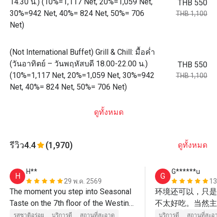
14.30 น.) (10%=1,117 Net, 20%=1,059 Net,
THB 550
30%=942 Net, 40%= 824 Net, 50%= 706
THB 1,100
Net)
(Not International Buffet) Grill & Chill: มื้อค่ำ
(วันอาทิตย์ – วันพฤหัสบดี 18.00-22.00 น.)
THB 550
(10%=1,117 Net, 20%=1,059 Net, 30%=942
THB 1,100
Net, 40%= 824 Net, 50%= 706 Net)
ดูทั้งหมด
รีวิว
4.4
(1,970)
ดูทั้งหมด
H**
G******u
H
G
29 พ.ค. 2569
13
The moment you step into Seasonal 
环境还可以，只是
Taste on the 7th floor of the Westin 
不太好吃。当然主
Grande Sukhumvit, the first thing that 
价格便宜吧。
รสชาติอร่อย
บริการดี
สถานที่สะอาด
บริการดี
สถานที่สะอ