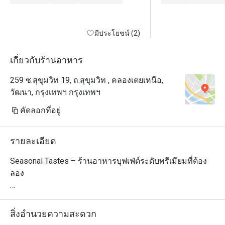
strikes you is the sheer grandeur of 
the space. The soaring ceiling — 
easily 30 meters or more — creates 
มีประโยชน์ (2)
an airy, almost cathedral-like 
atmosphere that immediately sets 
เกี่ยวกับร้านอาหาร
this restaurant apart from your 
259 ซ.สุขุมวิท 19, ถ.สุขุมวิท , คลองเตยเหนือ,
typical hotel buffet. The elegantly 
วัฒนา, กรุงเทพฯ กรุงเทพฯ
curved buffet countertops add a 
sophisticated, flowing aesthetic that 
คัดลอกที่อยู่
complements the room beautifully.

But what truly made this experience 
รายละเอียด
memorable wasn't the impressive 
architecture — it was the staff. The 
Seasonal Tastes – ร้านอาหารบุฟเฟ่ต์ระดับพรีเมียมที่ต้อง
level of attention and care here is 
ลอง

something I genuinely haven't 
encountered at other buffets in 
Seasonal Tastes เป็นร้านอาหารบุฟเฟ่ต์นานาชาติสุดหรู ตั้ง
Bangkok. Team members regularly 
อยู่ในย่านสุขุมวิท โดดเด่นด้วยการคัดสรรวัตถุดิบคุณภาพสูง
สิ่งอำนวยความสะดวก
came by to ask whether I'd like a 
และความสดใหม่ มอบประสบการณ์การรับประทานอาหาร