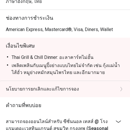
ช็อกโกแลตฟองดู

ภาษาอังกฤษ, ไทย
sushi counters tucked next to a 
Korean BBQ place. It's not omakase 
เหมาะสำหรับ: คนท้องถิ่นที่ชอบบุฟเฟ่ต์คุณภาพหลากหลาย 
quality, nor should you expect it to 
ช่องทางการชำระเงิน
พร้อมบริการประทับใจ และคุ้มค่าเงิน นักท่องเที่ยวจะชื่น
be, but it's a cut above the buffets 
ชอบทำเลสะดวกใกล้ MRT สุขุมวิท และรสชาติอาหาร
American Express, Mastercard®, Visa, Diners, Wallet
that merely claim to have sushi. The 
คุณภาพดี

fish itself was fresh and genuinely 
good. A pleasant surprise was the 
เงื่อนไขพิเศษ
เหตุผลที่ควรมาลอง Seasonal Tastes

whole wheat muffin — excellent, and 
 ครัวแบบเปิด – เพลิดเพลินกับการชมเชฟปรุงอาหารสดใหม่
Thai Grill & Chill Dinner: อะลาคาร์ทไม่อั้น
not something I'd typically single out.

ตรงหน้า

เพลิดเพลินกับเมนูปิ้งย่างแบบไทยไม่จำกัด เช่น กุ้งแม่น้ำ
For anyone visiting Bangkok and 
 หลากหลายเมนูระดับนานาชาติ – ครบครันทั้ง
ไส้อั่ว หมูย่างหมักสมุนไพรไทย และอีกมากมาย
looking for a buffet experience that 
เมดิเตอร์เรเนียน อาหารเอเชีย เนื้อย่าง และซูชิ

combines a stunning dining room 
นอกจากนี้ยังมีบุฟเฟต์พร้อมซุปไทยที่เปลี่ยนเมนูทุกวัน
 วัตถุดิบพรีเมียม – เน้นความสดใหม่และเมนูที่ตอบโจทย์คน
with food that delivers and service 
อาหารเรียกน้ำย่อย สลัดไทยแท้ ขนมหวานท้องถิ่น และ
นโยบายการยกเลิกและแก้ไขการจอง
รักสุขภาพ

that genuinely impresses, Seasonal 
ชาสมุนไพรไทย เพื่อมอบประสบการณ์มื้อค่ำแบบไทย
 ทำเลดีเยี่ยม – ตั้งอยู่ในโรงแรมระดับ 5 ดาว เดินทางสะดวก
อย่างเต็มรูปแบบ
ด้วยระบบขนส่งสาธารณะ

คำถามที่พบบ่อย
บุฟเฟต์:
อาหารเช้า: 06:00 – 10:30
เมนูแนะนำ

สามารถจองออนไลน์สำหรับ ซีซั่นนอล เทสส์ @ โรง
 อาหารอิตาเลียน – พิซซ่าชีสอบใหม่ร้อน ๆ หอมอร่อย

อาหารกลางวัน: 12:00 – 14:30
แรมเดอะเวสทินแกรนด์ สุขุมวิท กรุงเทพ (Seasonal