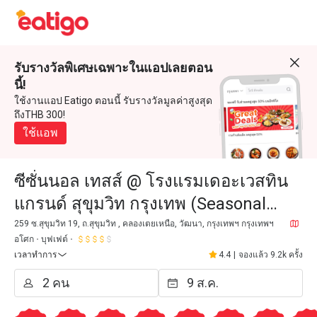
รับรางวัลพิเศษเฉพาะในแอปเลยตอน
นี้!
ใช้งานแอป Eatigo ตอนนี้ รับรางวัลมูลค่าสูงสุด
ถึงTHB 300!
ใช้แอพ
ซีซั่นนอล เทสส์ @ โรงแรมเดอะเวสทิน
แกรนด์ สุขุมวิท กรุงเทพ (Seasonal
Tastes @ The Westin Grande
259 ซ.สุขุมวิท 19, ถ.สุขุมวิท , คลองเตยเหนือ, วัฒนา, กรุงเทพฯ กรุงเทพฯ
อโศก
บุฟเฟต์
Sukhumvit Bangkok)
เวลาทำการ
4.4
|
จองแล้ว 9.2k ครั้ง