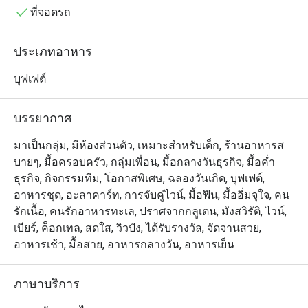
refill or a different drink, checked in 
ที่ทันสมัยและตอบโจทย์คนรักสุขภาพ

ที่จอดรถ
on how I was enjoying the food, and 
ที่นี่นำเสนออาหารนานาชาติที่ปรุงแบบ à la minute เพื่อให้
even took a moment to thank me for 
ได้รสชาติที่แท้จริงและการจัดจานที่สวยงาม โซนครัวแบบ
ประเภทอาหาร
dining with them. It felt sincere, not 
เปิดมีหลากหลายเมนูให้เลือกสรร ไม่ว่าจะเป็น โซน
scripted — a small detail that made a 
เมดิเตอร์เรเนียน ที่มีพาสต้าสด พิซซ่าอบเตาถ่าน และสลัด
บุฟเฟต์
significant difference.

กรอบสดใหม่ โซนอาหารเอเชีย ให้บริการอาหารไทยแท้ ผัด
On to the food: the carving station 
ร้อน และเมนูเส้นสไตล์ภูมิภาค โซนเนื้อย่างและบุฟเฟ่ต์ร้อน 
บรรยากาศ
rotates its offerings, so I missed out 
มีเมนูเนื้ออบระดับพรีเมียม และ โซนอาหารญี่ปุ่น เสิร์ฟซูชิ 
on roast beef this visit. The baked 
ซาชิมิ และบุฟเฟ่ต์อาหารดิบ

มาเป็นกลุ่ม, มีห้องส่วนตัว, เหมาะสำหรับเด็ก, ร้านอาหารส
salmon more than made up for it — 
บายๆ, มื้อครอบครัว, กลุ่มเพื่อน, มื้อกลางวันธุรกิจ, มื้อค่ำ
moist, well-seasoned, and genuinely 
Seasonal Tastes @ The Westin Grande Sukhumvit 
ธุรกิจ, กิจกรรมทีม, โอกาสพิเศษ, ฉลองวันเกิด, บุฟเฟต์,
flavorful. I also worked my way 
Bangkok เป็นห้องอาหารบุฟเฟ่ต์นานาชาติที่มีชีวิตชีวา ให้
อาหารชุด, อะลาคาร์ท, การจับคู่ไวน์, มื้อฟิน, มื้ออิ่มจุใจ, คน
through quite a bit of the spread: the 
บริการอาหารตะวันตก ไทย อินเดีย และญี่ปุ่น ตั้งอยู่ชั้น 7 
รักเนื้อ, คนรักอาหารทะเล, ปราศจากกลูเตน, มังสวิรัติ, ไวน์,
Chicken Cobb salad was fresh and 
ของโรงแรม The Westin Grande Sukhumvit Bangkok เดิน
เบียร์, ค็อกเทล, สดใส, วิวปัง, ได้รับรางวัล, จัดจานสวย,
satisfying, and the smoked salmon 
ทางสะดวกจาก MRT สุขุมวิท และใกล้แหล่งท่องเที่ยวใน
อาหารเช้า, มื้อสาย, อาหารกลางวัน, อาหารเย็น
salad was a highlight. The salmon 
เมือง บรรยากาศอบอุ่น เหมาะสำหรับครอบครัว กลุ่มเพื่อน 
sushi deserves a mention — the rice 
และโอกาสพิเศษ เมนูเด่น ได้แก่ กุ้งแม่น้ำสด ซูชิและซาชิมิ 
was noticeably better than what 
ภาษาบริการ
ซี่โครงหมูตุ๋นอบช้า พิซซ่า ไอศกรีมเทปปันยากิ และ
you'd find at most buffets or those 