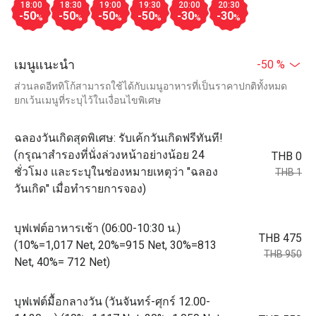
18:00
18:30
19:00
19:30
20:00
20:30
-50
-50
-50
-50
-30
-30
%
%
%
%
%
%
เมนูแนะนำ
-50 %
ส่วนลดอีททิโก้สามารถใช้ได้กับเมนูอาหารที่เป็นราคาปกติทั้งหมด
ยกเว้นเมนูที่ระบุไว้ในเงื่อนไขพิเศษ
ฉลองวันเกิดสุดพิเศษ: รับเค้กวันเกิดฟรีทันที!
(กรุณาสำรองที่นั่งล่วงหน้าอย่างน้อย 24
THB 0
ชั่วโมง และระบุในช่องหมายเหตุว่า "ฉลอง
THB 1
วันเกิด" เมื่อทำรายการจอง)
บุฟเฟต์อาหารเช้า (06:00-10:30 น.)
THB 475
(10%=1,017 Net, 20%=915 Net, 30%=813
THB 950
Net, 40%= 712 Net)
บุฟเฟต์มื้อกลางวัน (วันจันทร์-ศุกร์ 12.00-