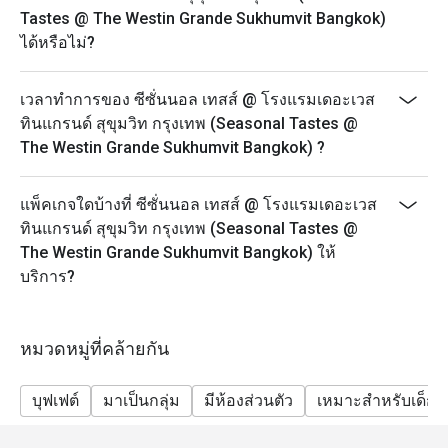
 พาสต้าปรุงสดตามสั่ง – เลือกเส้นและเครื่องได้เอง แนะนำ 
อาหารเย็น: 18:00 – 22:00
Tastes @ The Westin Grande Sukhumvit Bangkok)
Olio สำหรับรสชาติที่กลมกล่อม

บรันช์: 12:00 – 15:00
ได้หรือไม่?
เนื้อย่างและหมูอบ – เนื้อนุ่ม ชุ่มฉ่ำ ซอสอร่อยกลมกล่อม

ราคาบุฟเฟต์:
 สลัดบาร์ – มีตัวเลือกผักสดและท็อปปิ้งให้เลือกหลากหลาย

Thai Grill & Chill (อะลาคาร์ทไม่อั้น): 850++
เวลาทำการของ ซีซั่นนอล เทสส์ @ โรงแรมเดอะเวส
ไอศกรีมผัด – สนุกไปกับการเลือกท็อปปิ้งและรสชาติที่ถูกใจ

ทินแกรนด์ สุขุมวิท กรุงเทพ (Seasonal Tastes @
บุฟเฟต์นานาชาติมื้อกลางวัน: 1,350++
 ขนมหวาน – มีทั้งขนมไทยและเค้กสไตล์ตะวันตกให้ลิ้มลอง

The Westin Grande Sukhumvit Bangkok) ?
Seafood & Grill Dinner ศุกร์ & เสาร์: 1,550++
ข้อเสนอ Eatigo: จองผ่านแอปหรือเว็บไซต์ Eatigo เลือกช่วง
Sunday Family Brunch: 1,550++
เวลาเพื่อรับส่วนลดสูงสุด 50% สำหรับค่าอาหาร

แพ็คเกจใดบ้างที่ ซีซั่นนอล เทสส์ @ โรงแรมเดอะเวส
อาหารเช้า: 850++
ทินแกรนด์ สุขุมวิท กรุงเทพ (Seasonal Tastes @
ราคาเด็ก:
หากคุณกำลังมองหาประสบการณ์บุฟเฟ่ต์ที่หรูหราและเต็ม
The Westin Grande Sukhumvit Bangkok) ให้
อายุ 0–5 ปี: ฟรี
ไปด้วยรสชาติระดับโลก Seasonal Tastes คือตัวเลือกที่ไม่
บริการ?
อายุ 6–12 ปี: ลด 50% จากราคาผู้ใหญ่
อายุ 13 ปีขึ้นไป: คิดราคาผู้ใหญ่
หมวดหมู่ที่คล้ายกัน
สำคัญ: ส่วนลด Eatigo ไม่สามารถใช้ร่วมกับราคาเด็กได้
สำคัญ: ราคาทั้งหมดเป็นสกุลเงินบาท (THB) และยังไม่
บุฟเฟต์
มาเป็นกลุ่ม
มีห้องส่วนตัว
เหมาะสำหรับเด็ก
รวมภาษีมูลค่าเพิ่มและค่าบริการ
นโยบายนี้ใช้ได้กับบุฟเฟต์ทั้งหมด แต่ไม่สามารถใช้กับ