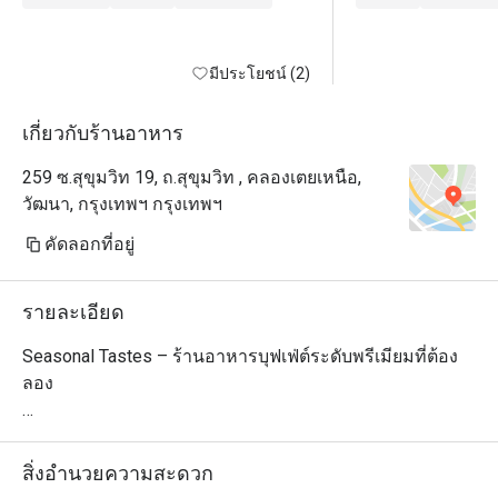
strikes you is the sheer grandeur of 
the space. The soaring ceiling — 
easily 30 meters or more — creates 
มีประโยชน์ (2)
an airy, almost cathedral-like 
atmosphere that immediately sets 
เกี่ยวกับร้านอาหาร
this restaurant apart from your 
259 ซ.สุขุมวิท 19, ถ.สุขุมวิท , คลองเตยเหนือ,
typical hotel buffet. The elegantly 
วัฒนา, กรุงเทพฯ กรุงเทพฯ
curved buffet countertops add a 
sophisticated, flowing aesthetic that 
คัดลอกที่อยู่
complements the room beautifully.

But what truly made this experience 
รายละเอียด
memorable wasn't the impressive 
architecture — it was the staff. The 
Seasonal Tastes – ร้านอาหารบุฟเฟ่ต์ระดับพรีเมียมที่ต้อง
level of attention and care here is 
ลอง

something I genuinely haven't 
encountered at other buffets in 
Seasonal Tastes เป็นร้านอาหารบุฟเฟ่ต์นานาชาติสุดหรู ตั้ง
Bangkok. Team members regularly 
อยู่ในย่านสุขุมวิท โดดเด่นด้วยการคัดสรรวัตถุดิบคุณภาพสูง
สิ่งอำนวยความสะดวก
came by to ask whether I'd like a 
และความสดใหม่ มอบประสบการณ์การรับประทานอาหาร