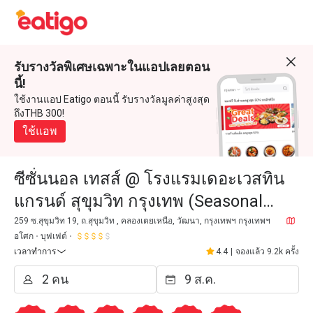
รับรางวัลพิเศษเฉพาะในแอปเลยตอน
นี้!
ใช้งานแอป Eatigo ตอนนี้ รับรางวัลมูลค่าสูงสุด
ถึงTHB 300!
ใช้แอพ
ซีซั่นนอล เทสส์ @ โรงแรมเดอะเวสทิน
แกรนด์ สุขุมวิท กรุงเทพ (Seasonal
Tastes @ The Westin Grande
259 ซ.สุขุมวิท 19, ถ.สุขุมวิท , คลองเตยเหนือ, วัฒนา, กรุงเทพฯ กรุงเทพฯ
อโศก
บุฟเฟต์
Sukhumvit Bangkok)
เวลาทำการ
4.4
|
จองแล้ว 9.2k ครั้ง