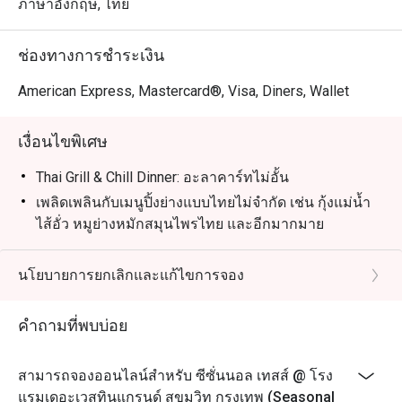
ช็อกโกแลตฟองดู

ภาษาอังกฤษ, ไทย
sushi counters tucked next to a 
Korean BBQ place. It's not omakase 
เหมาะสำหรับ: คนท้องถิ่นที่ชอบบุฟเฟ่ต์คุณภาพหลากหลาย 
quality, nor should you expect it to 
ช่องทางการชำระเงิน
พร้อมบริการประทับใจ และคุ้มค่าเงิน นักท่องเที่ยวจะชื่น
be, but it's a cut above the buffets 
ชอบทำเลสะดวกใกล้ MRT สุขุมวิท และรสชาติอาหาร
American Express, Mastercard®, Visa, Diners, Wallet
that merely claim to have sushi. The 
คุณภาพดี

fish itself was fresh and genuinely 
good. A pleasant surprise was the 
เงื่อนไขพิเศษ
เหตุผลที่ควรมาลอง Seasonal Tastes

whole wheat muffin — excellent, and 
 ครัวแบบเปิด – เพลิดเพลินกับการชมเชฟปรุงอาหารสดใหม่
Thai Grill & Chill Dinner: อะลาคาร์ทไม่อั้น
not something I'd typically single out.

ตรงหน้า

เพลิดเพลินกับเมนูปิ้งย่างแบบไทยไม่จำกัด เช่น กุ้งแม่น้ำ
For anyone visiting Bangkok and 
 หลากหลายเมนูระดับนานาชาติ – ครบครันทั้ง
ไส้อั่ว หมูย่างหมักสมุนไพรไทย และอีกมากมาย
looking for a buffet experience that 
เมดิเตอร์เรเนียน อาหารเอเชีย เนื้อย่าง และซูชิ

combines a stunning dining room 
นอกจากนี้ยังมีบุฟเฟต์พร้อมซุปไทยที่เปลี่ยนเมนูทุกวัน
 วัตถุดิบพรีเมียม – เน้นความสดใหม่และเมนูที่ตอบโจทย์คน
with food that delivers and service 
อาหารเรียกน้ำย่อย สลัดไทยแท้ ขนมหวานท้องถิ่น และ
นโยบายการยกเลิกและแก้ไขการจอง
รักสุขภาพ

that genuinely impresses, Seasonal 
ชาสมุนไพรไทย เพื่อมอบประสบการณ์มื้อค่ำแบบไทย
 ทำเลดีเยี่ยม – ตั้งอยู่ในโรงแรมระดับ 5 ดาว เดินทางสะดวก
อย่างเต็มรูปแบบ
ด้วยระบบขนส่งสาธารณะ

คำถามที่พบบ่อย
บุฟเฟต์:
อาหารเช้า: 06:00 – 10:30
เมนูแนะนำ

สามารถจองออนไลน์สำหรับ ซีซั่นนอล เทสส์ @ โรง
 อาหารอิตาเลียน – พิซซ่าชีสอบใหม่ร้อน ๆ หอมอร่อย

อาหารกลางวัน: 12:00 – 14:30
แรมเดอะเวสทินแกรนด์ สุขุมวิท กรุงเทพ (Seasonal