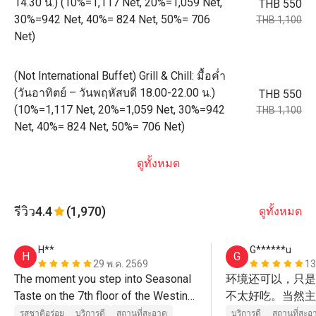
14.30 น.) (10%=1,117 Net, 20%=1,059 Net,
THB 550
30%=942 Net, 40%= 824 Net, 50%= 706
THB 1,100
Net)
(Not International Buffet) Grill & Chill: มื้อค่ำ
(วันอาทิตย์ – วันพฤหัสบดี 18.00-22.00 น.)
THB 550
(10%=1,117 Net, 20%=1,059 Net, 30%=942
THB 1,100
Net, 40%= 824 Net, 50%= 706 Net)
ดูทั้งหมด
รีวิว
4.4
(1,970)
ดูทั้งหมด
H**
G******u
H
G
29 พ.ค. 2569
13
The moment you step into Seasonal 
环境还可以，只是
Taste on the 7th floor of the Westin 
不太好吃。当然主
Grande Sukhumvit, the first thing that 
价格便宜吧。
รสชาติอร่อย
บริการดี
สถานที่สะอาด
บริการดี
สถานที่สะอ